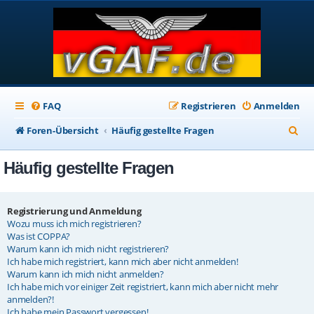
FAQ
Registrieren
Anmelden
S
Foren-Übersicht
Häufig gestellte Fragen
u
Häufig gestellte Fragen
c
h
e
Registrierung und Anmeldung
Wozu muss ich mich registrieren?
Was ist COPPA?
Warum kann ich mich nicht registrieren?
Ich habe mich registriert, kann mich aber nicht anmelden!
Warum kann ich mich nicht anmelden?
Ich habe mich vor einiger Zeit registriert, kann mich aber nicht mehr
anmelden?!
Ich habe mein Passwort vergessen!