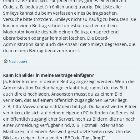
Gefühl auszudrücken. Für jeden Smiley gibt es einen kurzen
Code, z. B. bedeutet :) fröhlich und :( traurig. Die Liste aller
Smileys kannst du beim Verfassen eines Beitrags sehen.
Versuche bitte trotzdem, Smileys nicht zu häufig zu benutzen, sie
können einen Beitrag schnell unlesbar machen und ein
Moderator könnte deshalb deinen Beitrag entsprechend
überarbeiten oder gar komplett löschen. Die Board-
Administration kann auch die Anzahl der Smileys begrenzen, die
du in einem Beitrag benutzen kannst.
Nach oben
Kann ich Bilder in meine Beiträge einfügen?
Ja, Bilder können in deinem Beitrag angezeigt werden. Wenn die
Administration Dateianhänge erlaubt hat, kannst du das Bild
auch direkt hochladen. Ansonsten musst du zu einem Bild
verlinken, das auf einem öffentlich zugänglichen Server liegt,
z. B. http://www.domain.tld/mein-bild.gif. Du kannst weder Bilder
verlinken, die sich auf deinem eigenen PC befinden (außer es ist
ein öffentlich zugänglicher Server), noch zu Bildern, die nur nach
einer Anmeldung verfügbar sind, z. B. Hotmail- oder Yahoo-
Mailboxen, mit einem Passwort geschützte Seiten usw. Um das
Bild anzuzeigen, benutze den BBCode-Tag „[img]“.