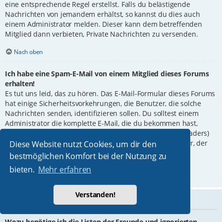
eine entsprechende Regel erstellst. Falls du belästigende
Nachrichten von jemandem erhältst, so kannst du dies auch
einem Administrator melden. Dieser kann dem betreffenden
Mitglied dann verbieten, Private Nachrichten zu versenden.
Nach oben
Ich habe eine Spam-E-Mail von einem Mitglied dieses Forums
erhalten!
Es tut uns leid, das zu hören. Das E-Mail-Formular dieses Forums
hat einige Sicherheitsvorkehrungen, die Benutzer, die solche
Nachrichten senden, identifizieren sollen. Du solltest einem
Administrator die komplette E-Mail, die du bekommen hast,
weiterleiten. Dabei ist es ganz wichtig, die Kopfzeilen (Headers)
mitzuschicken. Diese enthalten Details über den Benutzer, der
Diese Website nutzt Cookies, um dir den
die E-Mail verschickt hat. Der Administrator kann dann
bestmöglichen Komfort bei der Nutzung zu
entsprechend reagieren.
bieten.
Mehr erfahren
Nach oben
Verstanden!
Freunde und ignorierte Mitglieder
Wozu benötige ich die Listen der Freunde und ignorierten