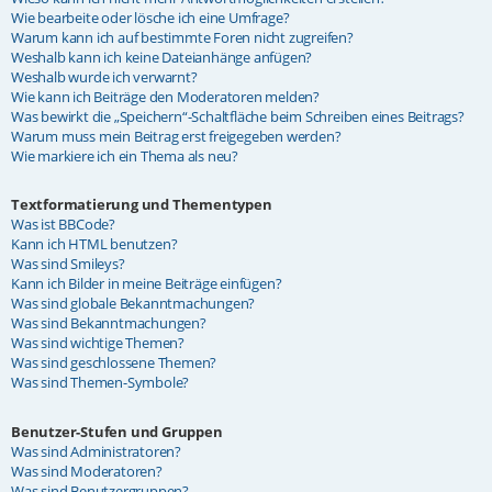
Wie bearbeite oder lösche ich eine Umfrage?
Warum kann ich auf bestimmte Foren nicht zugreifen?
Weshalb kann ich keine Dateianhänge anfügen?
Weshalb wurde ich verwarnt?
Wie kann ich Beiträge den Moderatoren melden?
Was bewirkt die „Speichern“-Schaltfläche beim Schreiben eines Beitrags?
Warum muss mein Beitrag erst freigegeben werden?
Wie markiere ich ein Thema als neu?
Textformatierung und Thementypen
Was ist BBCode?
Kann ich HTML benutzen?
Was sind Smileys?
Kann ich Bilder in meine Beiträge einfügen?
Was sind globale Bekanntmachungen?
Was sind Bekanntmachungen?
Was sind wichtige Themen?
Was sind geschlossene Themen?
Was sind Themen-Symbole?
Benutzer-Stufen und Gruppen
Was sind Administratoren?
Was sind Moderatoren?
Was sind Benutzergruppen?