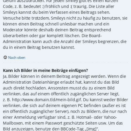
Gefühl auszudrücken. Für jeden Smiley gibt es einen kurzen
Code, z. B. bedeutet :) fröhlich und :( traurig. Die Liste aller
Smileys kannst du beim Verfassen eines Beitrags sehen.
Versuche bitte trotzdem, Smileys nicht zu häufig zu benutzen, sie
können einen Beitrag schnell unlesbar machen und ein
Moderator könnte deshalb deinen Beitrag entsprechend
überarbeiten oder gar komplett löschen. Die Board-
Administration kann auch die Anzahl der Smileys begrenzen, die
du in einem Beitrag benutzen kannst.
Nach oben
Kann ich Bilder in meine Beiträge einfügen?
Ja, Bilder können in deinem Beitrag angezeigt werden. Wenn die
Administration Dateianhänge erlaubt hat, kannst du das Bild
auch direkt hochladen. Ansonsten musst du zu einem Bild
verlinken, das auf einem öffentlich zugänglichen Server liegt,
z. B. http://www.domain.tld/mein-bild.gif. Du kannst weder Bilder
verlinken, die sich auf deinem eigenen PC befinden (außer es ist
ein öffentlich zugänglicher Server), noch zu Bildern, die nur nach
einer Anmeldung verfügbar sind, z. B. Hotmail- oder Yahoo-
Mailboxen, mit einem Passwort geschützte Seiten usw. Um das
Bild anzuzeigen, benutze den BBCode-Tag „[img]“.