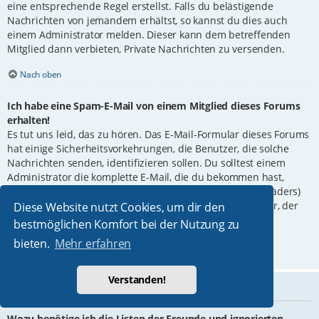
eine entsprechende Regel erstellst. Falls du belästigende
Nachrichten von jemandem erhältst, so kannst du dies auch
einem Administrator melden. Dieser kann dem betreffenden
Mitglied dann verbieten, Private Nachrichten zu versenden.
Nach oben
Ich habe eine Spam-E-Mail von einem Mitglied dieses Forums
erhalten!
Es tut uns leid, das zu hören. Das E-Mail-Formular dieses Forums
hat einige Sicherheitsvorkehrungen, die Benutzer, die solche
Nachrichten senden, identifizieren sollen. Du solltest einem
Administrator die komplette E-Mail, die du bekommen hast,
weiterleiten. Dabei ist es ganz wichtig, die Kopfzeilen (Headers)
mitzuschicken. Diese enthalten Details über den Benutzer, der
Diese Website nutzt Cookies, um dir den
die E-Mail verschickt hat. Der Administrator kann dann
bestmöglichen Komfort bei der Nutzung zu
entsprechend reagieren.
bieten.
Mehr erfahren
Nach oben
Verstanden!
Freunde und ignorierte Mitglieder
Wozu benötige ich die Listen der Freunde und ignorierten