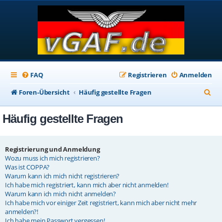
FAQ
Registrieren
Anmelden
S
Foren-Übersicht
Häufig gestellte Fragen
u
Häufig gestellte Fragen
c
h
e
Registrierung und Anmeldung
Wozu muss ich mich registrieren?
Was ist COPPA?
Warum kann ich mich nicht registrieren?
Ich habe mich registriert, kann mich aber nicht anmelden!
Warum kann ich mich nicht anmelden?
Ich habe mich vor einiger Zeit registriert, kann mich aber nicht mehr
anmelden?!
Ich habe mein Passwort vergessen!