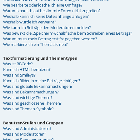
Wie bearbeite oder lösche ich eine Umfrage?
Warum kann ich auf bestimmte Foren nicht zugreifen?
Weshalb kann ich keine Dateianhänge anfügen?
Weshalb wurde ich verwarnt?
Wie kann ich Beiträge den Moderatoren melden?
Was bewirkt die „Speichern“-Schaltfläche beim Schreiben eines Beitrags?
Warum muss mein Beitrag erst freigegeben werden?
Wie markiere ich ein Thema als neu?
Textformatierung und Thementypen
Was ist BBCode?
Kann ich HTML benutzen?
Was sind Smileys?
Kann ich Bilder in meine Beiträge einfügen?
Was sind globale Bekanntmachungen?
Was sind Bekanntmachungen?
Was sind wichtige Themen?
Was sind geschlossene Themen?
Was sind Themen-Symbole?
Benutzer-Stufen und Gruppen
Was sind Administratoren?
Was sind Moderatoren?
Was sind Benutzergruppen?