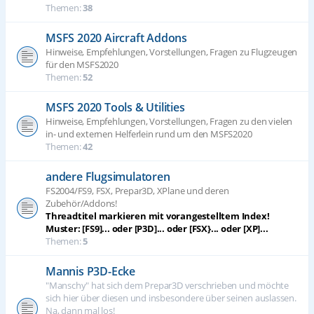
Themen:
38
MSFS 2020 Aircraft Addons
Hinweise, Empfehlungen, Vorstellungen, Fragen zu Flugzeugen
für den MSFS2020
Themen:
52
MSFS 2020 Tools & Utilities
Hinweise, Empfehlungen, Vorstellungen, Fragen zu den vielen
in- und externen Helferlein rund um den MSFS2020
Themen:
42
andere Flugsimulatoren
FS2004/FS9, FSX, Prepar3D, XPlane und deren
Zubehör/Addons!
Threadtitel markieren mit vorangestelltem Index!
Muster: [FS9]... oder [P3D]... oder [FSX}... oder [XP]...
Themen:
5
Mannis P3D-Ecke
"Manschy" hat sich dem Prepar3D verschrieben und möchte
sich hier über diesen und insbesondere über seinen auslassen.
Na, dann mal los!