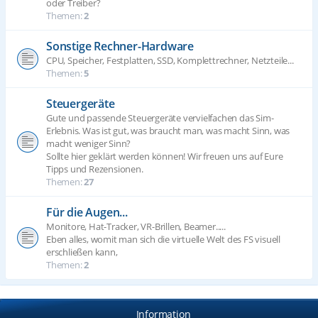
oder Treiber?
Themen:
2
Sonstige Rechner-Hardware
CPU, Speicher, Festplatten, SSD, Komplettrechner, Netzteile...
Themen:
5
Steuergeräte
Gute und passende Steuergeräte vervielfachen das Sim-
Erlebnis. Was ist gut, was braucht man, was macht Sinn, was
macht weniger Sinn?
Sollte hier geklärt werden können! Wir freuen uns auf Eure
Tipps und Rezensionen.
Themen:
27
Für die Augen...
Monitore, Hat-Tracker, VR-Brillen, Beamer.....
Eben alles, womit man sich die virtuelle Welt des FS visuell
erschließen kann,
Themen:
2
Information