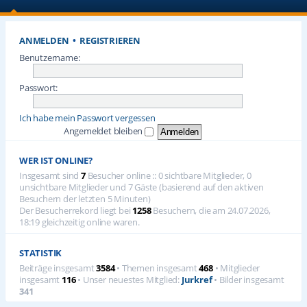
ANMELDEN
•
REGISTRIEREN
Benutzername:
Passwort:
Ich habe mein Passwort vergessen
Angemeldet bleiben
WER IST ONLINE?
Insgesamt sind
7
Besucher online :: 0 sichtbare Mitglieder, 0
unsichtbare Mitglieder und 7 Gäste (basierend auf den aktiven
Besuchern der letzten 5 Minuten)
Der Besucherrekord liegt bei
1258
Besuchern, die am 24.07.2026,
18:19 gleichzeitig online waren.
STATISTIK
Beiträge insgesamt
3584
• Themen insgesamt
468
• Mitglieder
insgesamt
116
• Unser neuestes Mitglied:
Jurkref
• Bilder insgesamt
341