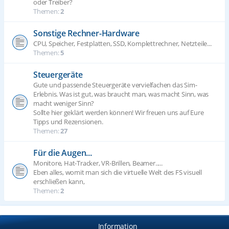
oder Treiber?
Themen:
2
Sonstige Rechner-Hardware
CPU, Speicher, Festplatten, SSD, Komplettrechner, Netzteile...
Themen:
5
Steuergeräte
Gute und passende Steuergeräte vervielfachen das Sim-
Erlebnis. Was ist gut, was braucht man, was macht Sinn, was
macht weniger Sinn?
Sollte hier geklärt werden können! Wir freuen uns auf Eure
Tipps und Rezensionen.
Themen:
27
Für die Augen...
Monitore, Hat-Tracker, VR-Brillen, Beamer.....
Eben alles, womit man sich die virtuelle Welt des FS visuell
erschließen kann,
Themen:
2
Information