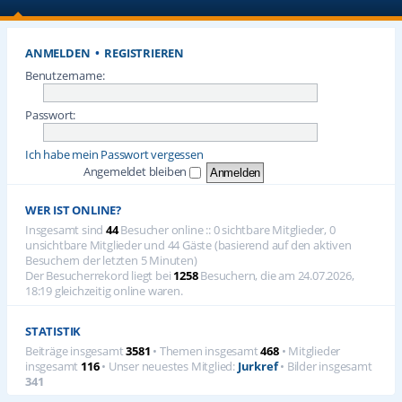
ANMELDEN
•
REGISTRIEREN
Benutzername:
Passwort:
Ich habe mein Passwort vergessen
Angemeldet bleiben
WER IST ONLINE?
Insgesamt sind
44
Besucher online :: 0 sichtbare Mitglieder, 0
unsichtbare Mitglieder und 44 Gäste (basierend auf den aktiven
Besuchern der letzten 5 Minuten)
Der Besucherrekord liegt bei
1258
Besuchern, die am 24.07.2026,
18:19 gleichzeitig online waren.
STATISTIK
Beiträge insgesamt
3581
• Themen insgesamt
468
• Mitglieder
insgesamt
116
• Unser neuestes Mitglied:
Jurkref
• Bilder insgesamt
341