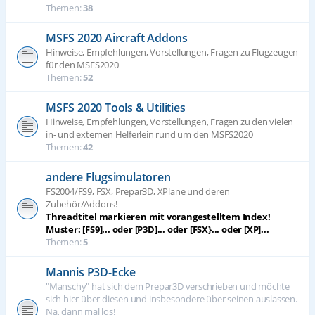
Themen:
38
MSFS 2020 Aircraft Addons
Hinweise, Empfehlungen, Vorstellungen, Fragen zu Flugzeugen
für den MSFS2020
Themen:
52
MSFS 2020 Tools & Utilities
Hinweise, Empfehlungen, Vorstellungen, Fragen zu den vielen
in- und externen Helferlein rund um den MSFS2020
Themen:
42
andere Flugsimulatoren
FS2004/FS9, FSX, Prepar3D, XPlane und deren
Zubehör/Addons!
Threadtitel markieren mit vorangestelltem Index!
Muster: [FS9]... oder [P3D]... oder [FSX}... oder [XP]...
Themen:
5
Mannis P3D-Ecke
"Manschy" hat sich dem Prepar3D verschrieben und möchte
sich hier über diesen und insbesondere über seinen auslassen.
Na, dann mal los!