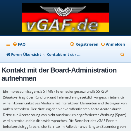
FAQ
Registrieren
Anmelden
S
Foren-Übersicht
Kontakt mit der Board-Administration aufnehmen
u
Kontakt mit der Board-Administration
c
aufnehmen
h
e
Ein Impressum ist gem. § 5 TMG (Telemediengesetz) und § 55 RStV
(Staatsvertrag über Rundfunk und Telemedien) gesetzlich vorgeschrieben, da
wir ein kommunikatives Medium mit interaktiven Elementen und Beiträgen von
außen betreiben. Der Nutzung der hier veröffentlichten Kontaktdaten durch
Dritte zur Übersendung von nicht ausdrücklich angeforderter Werbung (Spam)
wird hiermit ausdrücklich widersprochen. Die Betreiber des vGAF-Portals
behalten sich ggf. rechtliche Schritte im Falle der unverlangten Zusendung von