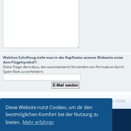
Welchen Schriftzug sieht man in der Kopfleiste unserer Webseite unter
dem Flügelsymbol?:
Diese Frage dient dazu, das automatisierte Versenden von Formularen durch
Spam-Bots zu verhindern.
Foren-Übersicht
Alle Zeiten sind
UTC+02:00
Diese Website nutzt Cookies, um dir den
bestmöglichen Komfort bei der Nutzung zu
Powered by
phpBB
® Forum Software © phpBB Limited
bieten.
Mehr erfahren
Absolution style by
Premium phpBB Styles