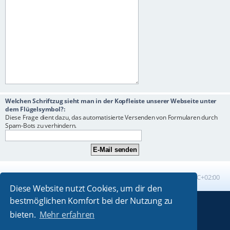
Welchen Schriftzug sieht man in der Kopfleiste unserer Webseite unter
dem Flügelsymbol?:
Diese Frage dient dazu, das automatisierte Versenden von Formularen durch
Spam-Bots zu verhindern.
Foren-Übersicht
Alle Zeiten sind
UTC+02:00
Diese Website nutzt Cookies, um dir den
bestmöglichen Komfort bei der Nutzung zu
Powered by
phpBB
® Forum Software © phpBB Limited
bieten.
Mehr erfahren
Absolution style by
Premium phpBB Styles