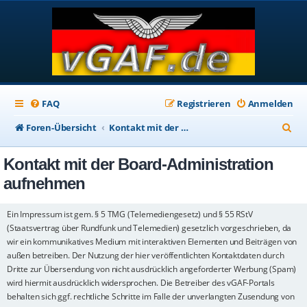
FAQ
Registrieren
Anmelden
S
Foren-Übersicht
Kontakt mit der Board-Administration aufnehmen
u
Kontakt mit der Board-Administration
c
aufnehmen
h
e
Ein Impressum ist gem. § 5 TMG (Telemediengesetz) und § 55 RStV
(Staatsvertrag über Rundfunk und Telemedien) gesetzlich vorgeschrieben, da
wir ein kommunikatives Medium mit interaktiven Elementen und Beiträgen von
außen betreiben. Der Nutzung der hier veröffentlichten Kontaktdaten durch
Dritte zur Übersendung von nicht ausdrücklich angeforderter Werbung (Spam)
wird hiermit ausdrücklich widersprochen. Die Betreiber des vGAF-Portals
behalten sich ggf. rechtliche Schritte im Falle der unverlangten Zusendung von