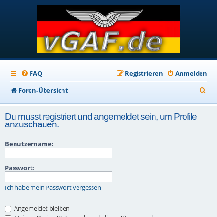
FAQ
Registrieren
Anmelden
S
Foren-Übersicht
u
Du musst registriert und angemeldet sein, um Profile
c
anzuschauen.
h
Benutzername:
e
Passwort:
Ich habe mein Passwort vergessen
Angemeldet bleiben