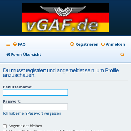
FAQ
Registrieren
Anmelden
S
Foren-Übersicht
u
Du musst registriert und angemeldet sein, um Profile
c
anzuschauen.
h
Benutzername:
e
Passwort:
Ich habe mein Passwort vergessen
Angemeldet bleiben