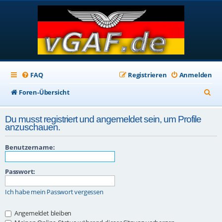
FAQ
Registrieren
Anmelden
S
Foren-Übersicht
u
Du musst registriert und angemeldet sein, um Profile
c
anzuschauen.
h
Benutzername:
e
Passwort:
Ich habe mein Passwort vergessen
Angemeldet bleiben