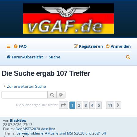
FAQ
Registrieren
Anmelden
S
Foren-Übersicht
Suche
u
Die Suche ergab 107 Treffer
c
h
Zur erweiterten Suche
e
Suche
Erweiterte Suche
Seite
1
von
11
Die Suche ergab 107 Treffer
1
2
3
4
5
11
Nächste
…
von
BlackBox
28.07.2026, 23:13
Forum:
Der MSFS2020 daselbst
Thema:
Serverprobleme! Aktuelle sind MSFS2020 und 2024 off