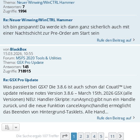
Thema:
Neuer Winwing/WinCTRL Hammer
Antworten:
7
Zugriffe:
1994
Re: Neuer Winwing/WinCTRL Hammer
Ich bin gespannt! Da werde ich dann ganz sicherlich auch mit
einer Nachtschicht zur Pre-Order am Start sein
Rufe den Beitrag auf
von
BlackBox
15.03.2026, 10:55
Forum:
MSFS 2020 Tools & Utilities
Thema:
GSX Pro Update
Antworten:
145
Zugriffe:
718915
Re: GSX Pro Update
Was passiert bei GSX? Die 3.8.6 ist auch schon da! Couatl™ Live
update release notes Version 3.8.6 – March 15th, 2026 GSX (alle
Versionen) NEU: Handler-Skripte: runAsync() gibt nun ein Handle
zurück, und die neue Funktion cancelAsync(handle) ermöglicht
das Beenden von Hintergrund-Tasklets. Alle Hand...
Rufe den Beitrag auf
Seite
1
von
11
Die Suche ergab 107 Treffer
1
2
3
4
5
11
Nächste
…