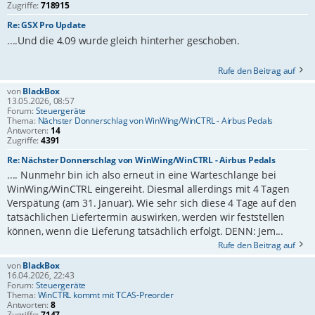
Zugriffe:
718915
Re: GSX Pro Update
....Und die 4.09 wurde gleich hinterher geschoben.
Rufe den Beitrag auf
von
BlackBox
13.05.2026, 08:57
Forum:
Steuergeräte
Thema:
Nächster Donnerschlag von WinWing/WinCTRL - Airbus Pedals
Antworten:
14
Zugriffe:
4391
Re: Nächster Donnerschlag von WinWing/WinCTRL - Airbus Pedals
.... Nunmehr bin ich also erneut in eine Warteschlange bei
WinWing/WinCTRL eingereiht. Diesmal allerdings mit 4 Tagen
Verspätung (am 31. Januar). Wie sehr sich diese 4 Tage auf den
tatsächlichen Liefertermin auswirken, werden wir feststellen
können, wenn die Lieferung tatsächlich erfolgt. DENN: Jem...
Rufe den Beitrag auf
von
BlackBox
16.04.2026, 22:43
Forum:
Steuergeräte
Thema:
WinCTRL kommt mit TCAS-Preorder
Antworten:
8
Zugriffe:
7147