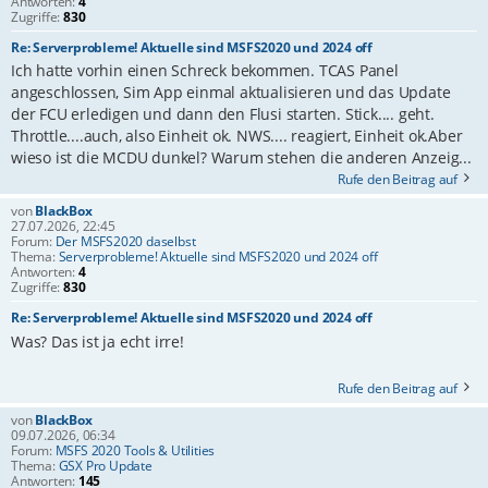
Antworten:
4
Zugriffe:
830
Re: Serverprobleme! Aktuelle sind MSFS2020 und 2024 off
Ich hatte vorhin einen Schreck bekommen. TCAS Panel
angeschlossen, Sim App einmal aktualisieren und das Update
der FCU erledigen und dann den Flusi starten. Stick.... geht.
Throttle....auch, also Einheit ok. NWS.... reagiert, Einheit ok.Aber
wieso ist die MCDU dunkel? Warum stehen die anderen Anzeig...
Rufe den Beitrag auf
von
BlackBox
27.07.2026, 22:45
Forum:
Der MSFS2020 daselbst
Thema:
Serverprobleme! Aktuelle sind MSFS2020 und 2024 off
Antworten:
4
Zugriffe:
830
Re: Serverprobleme! Aktuelle sind MSFS2020 und 2024 off
Was? Das ist ja echt irre!
Rufe den Beitrag auf
von
BlackBox
09.07.2026, 06:34
Forum:
MSFS 2020 Tools & Utilities
Thema:
GSX Pro Update
Antworten:
145