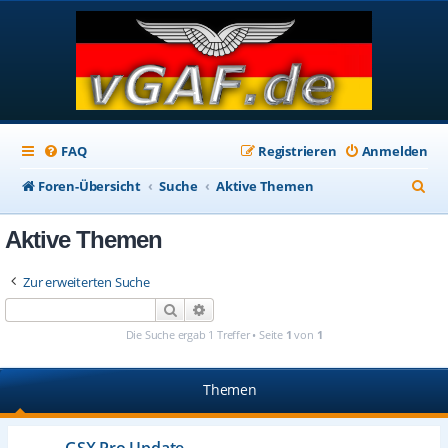
FAQ
Registrieren
Anmelden
S
Foren-Übersicht
Suche
Aktive Themen
u
Aktive Themen
c
h
Zur erweiterten Suche
e
Suche
Erweiterte Suche
Die Suche ergab 1 Treffer • Seite
1
von
1
Themen
GSX Pro Update