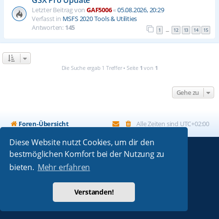
Letzter Beitrag von
GAF5006
«
05.08.2026, 20:29
Verfasst in
MSFS 2020 Tools & Utilities
Antworten:
145
1
12
13
14
15
…
Die Suche ergab 1 Treffer • Seite
1
von
1
Gehe zu
Foren-Übersicht
Alle Zeiten sind
UTC+02:00
Diese Website nutzt Cookies, um dir den
bestmöglichen Komfort bei der Nutzung zu
Powered by
phpBB
® Forum Software © phpBB Limited
bieten.
Mehr erfahren
Absolution style by
Premium phpBB Styles
Deutsche Übersetzung durch
phpBB.de
Verstanden!
Datenschutz
|
Nutzungsbedingungen