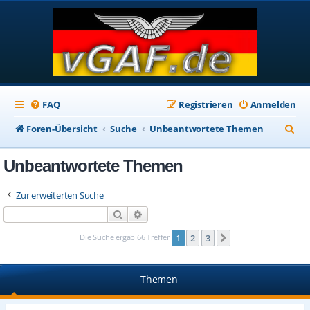
FAQ
Registrieren
Anmelden
S
Foren-Übersicht
Suche
Unbeantwortete Themen
u
Unbeantwortete Themen
c
h
Zur erweiterten Suche
e
Suche
Erweiterte Suche
Die Suche ergab 66 Treffer
1
2
3
Nächste
Themen