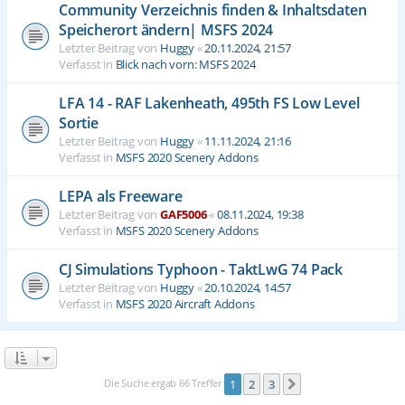
Community Verzeichnis finden & Inhaltsdaten
Speicherort ändern| MSFS 2024
Letzter Beitrag von
Huggy
«
20.11.2024, 21:57
Verfasst in
Blick nach vorn: MSFS 2024
LFA 14 - RAF Lakenheath, 495th FS Low Level
Sortie
Letzter Beitrag von
Huggy
«
11.11.2024, 21:16
Verfasst in
MSFS 2020 Scenery Addons
LEPA als Freeware
Letzter Beitrag von
GAF5006
«
08.11.2024, 19:38
Verfasst in
MSFS 2020 Scenery Addons
CJ Simulations Typhoon - TaktLwG 74 Pack
Letzter Beitrag von
Huggy
«
20.10.2024, 14:57
Verfasst in
MSFS 2020 Aircraft Addons
Die Suche ergab 66 Treffer
1
2
3
Nächste