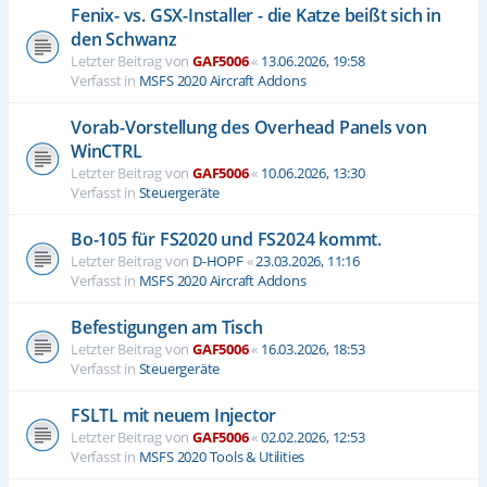
Fenix- vs. GSX-Installer - die Katze beißt sich in
den Schwanz
Letzter Beitrag von
GAF5006
«
13.06.2026, 19:58
Verfasst in
MSFS 2020 Aircraft Addons
Vorab-Vorstellung des Overhead Panels von
WinCTRL
Letzter Beitrag von
GAF5006
«
10.06.2026, 13:30
Verfasst in
Steuergeräte
Bo-105 für FS2020 und FS2024 kommt.
Letzter Beitrag von
D-HOPF
«
23.03.2026, 11:16
Verfasst in
MSFS 2020 Aircraft Addons
Befestigungen am Tisch
Letzter Beitrag von
GAF5006
«
16.03.2026, 18:53
Verfasst in
Steuergeräte
FSLTL mit neuem Injector
Letzter Beitrag von
GAF5006
«
02.02.2026, 12:53
Verfasst in
MSFS 2020 Tools & Utilities