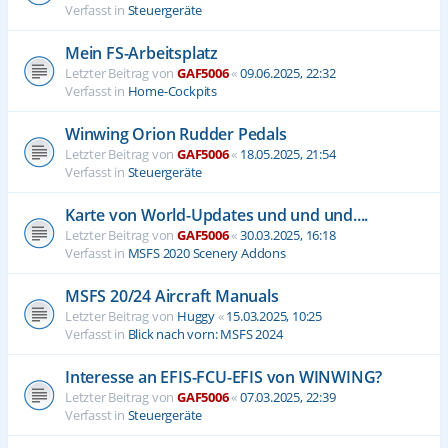
Verfasst in
Steuergeräte
Mein FS-Arbeitsplatz
Letzter Beitrag von
GAF5006
«
09.06.2025, 22:32
Verfasst in
Home-Cockpits
Winwing Orion Rudder Pedals
Letzter Beitrag von
GAF5006
«
18.05.2025, 21:54
Verfasst in
Steuergeräte
Karte von World-Updates und und und....
Letzter Beitrag von
GAF5006
«
30.03.2025, 16:18
Verfasst in
MSFS 2020 Scenery Addons
MSFS 20/24 Aircraft Manuals
Letzter Beitrag von
Huggy
«
15.03.2025, 10:25
Verfasst in
Blick nach vorn: MSFS 2024
Interesse an EFIS-FCU-EFIS von WINWING?
Letzter Beitrag von
GAF5006
«
07.03.2025, 22:39
Verfasst in
Steuergeräte