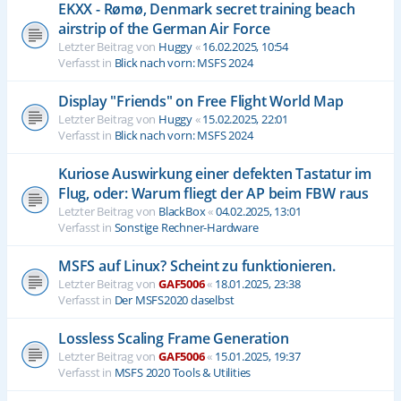
EKXX - Rømø, Denmark secret training beach
airstrip of the German Air Force
Letzter Beitrag von
Huggy
«
16.02.2025, 10:54
Verfasst in
Blick nach vorn: MSFS 2024
Display "Friends" on Free Flight World Map
Letzter Beitrag von
Huggy
«
15.02.2025, 22:01
Verfasst in
Blick nach vorn: MSFS 2024
Kuriose Auswirkung einer defekten Tastatur im
Flug, oder: Warum fliegt der AP beim FBW raus
Letzter Beitrag von
BlackBox
«
04.02.2025, 13:01
Verfasst in
Sonstige Rechner-Hardware
MSFS auf Linux? Scheint zu funktionieren.
Letzter Beitrag von
GAF5006
«
18.01.2025, 23:38
Verfasst in
Der MSFS2020 daselbst
Lossless Scaling Frame Generation
Letzter Beitrag von
GAF5006
«
15.01.2025, 19:37
Verfasst in
MSFS 2020 Tools & Utilities