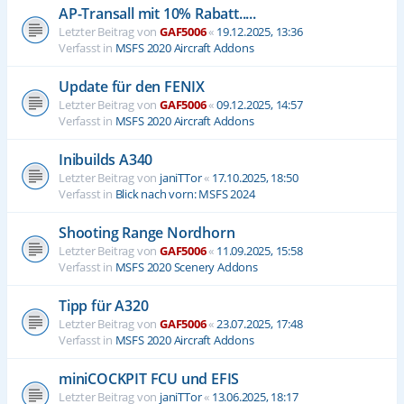
AP-Transall mit 10% Rabatt.....
Letzter Beitrag von
GAF5006
«
19.12.2025, 13:36
Verfasst in
MSFS 2020 Aircraft Addons
Update für den FENIX
Letzter Beitrag von
GAF5006
«
09.12.2025, 14:57
Verfasst in
MSFS 2020 Aircraft Addons
Inibuilds A340
Letzter Beitrag von
janiTTor
«
17.10.2025, 18:50
Verfasst in
Blick nach vorn: MSFS 2024
Shooting Range Nordhorn
Letzter Beitrag von
GAF5006
«
11.09.2025, 15:58
Verfasst in
MSFS 2020 Scenery Addons
Tipp für A320
Letzter Beitrag von
GAF5006
«
23.07.2025, 17:48
Verfasst in
MSFS 2020 Aircraft Addons
miniCOCKPIT FCU und EFIS
Letzter Beitrag von
janiTTor
«
13.06.2025, 18:17