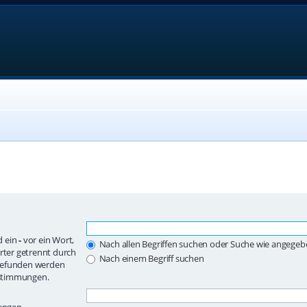
d ein
-
vor ein Wort,
Nach allen Begriffen suchen oder Suche wie angege
ter getrennt durch
Nach einem Begriff suchen
 gefunden werden
instimmungen.
mungen.