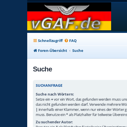
Schnellzugriff
FAQ
Foren-Übersicht
Suche
Suche
SUCHANFRAGE
Suche nach Wörtern:
Setze ein
+
vor ein Wort, das gefunden werden muss un
das nicht gefunden werden darf. Verwende mehrere Wör
|
innerhalb einer Klammer, wenn nur eines der Wörter
muss. Benutze ein * als Platzhalter für teilweise Übere
Zu suchender Autor:
Benutze ein * als Platzhalter für teilweise Übereinstim