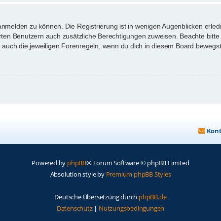
anmelden zu können. Die Registrierung ist in wenigen Augenblicken erledi
ierten Benutzern auch zusätzliche Berechtigungen zuweisen. Beachte bi
te auch die jeweiligen Forenregeln, wenn du dich in diesem Board bewegst
Kon
Powered by
phpBB
® Forum Software © phpBB Limited
Absolution style by
Premium phpBB Styles
Deutsche Übersetzung durch
phpBB.de
Datenschutz
|
Nutzungsbedingungen