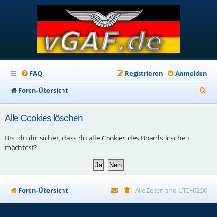
FAQ
Registrieren
Anmelden
S
Foren-Übersicht
u
Alle Cookies löschen
c
h
Bist du dir sicher, dass du alle Cookies des Boards löschen
e
möchtest?
Foren-Übersicht
Alle Zeiten sind
UTC+02:00