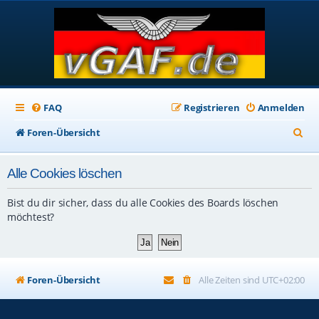
FAQ
Registrieren
Anmelden
S
Foren-Übersicht
u
Alle Cookies löschen
c
h
Bist du dir sicher, dass du alle Cookies des Boards löschen
e
möchtest?
Foren-Übersicht
Alle Zeiten sind
UTC+02:00