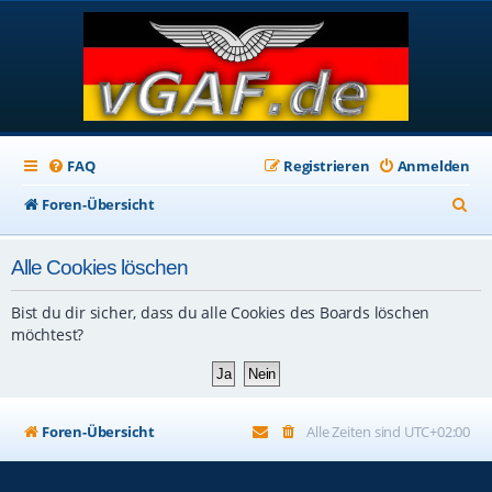
FAQ
Registrieren
Anmelden
S
Foren-Übersicht
u
Alle Cookies löschen
c
h
Bist du dir sicher, dass du alle Cookies des Boards löschen
e
möchtest?
Foren-Übersicht
Alle Zeiten sind
UTC+02:00