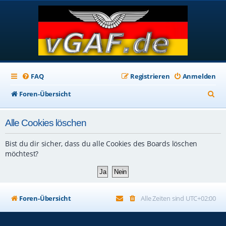
FAQ
Registrieren
Anmelden
S
Foren-Übersicht
u
Alle Cookies löschen
c
h
Bist du dir sicher, dass du alle Cookies des Boards löschen
e
möchtest?
Foren-Übersicht
Alle Zeiten sind
UTC+02:00