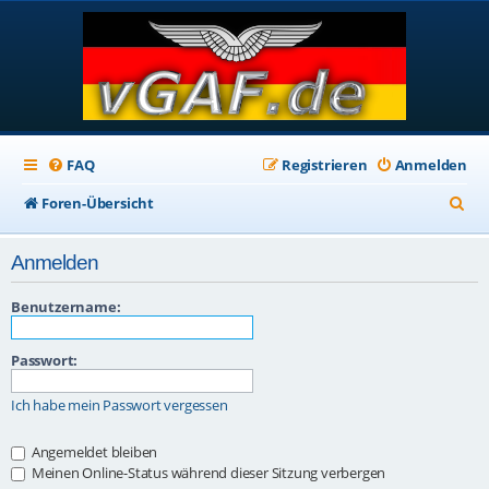
FAQ
Registrieren
Anmelden
S
Foren-Übersicht
u
Anmelden
c
h
Benutzername:
e
Passwort:
Ich habe mein Passwort vergessen
Angemeldet bleiben
Meinen Online-Status während dieser Sitzung verbergen