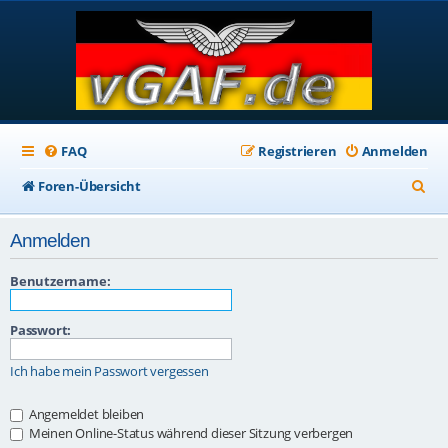
FAQ
Registrieren
Anmelden
S
Foren-Übersicht
u
Anmelden
c
h
Benutzername:
e
Passwort:
Ich habe mein Passwort vergessen
Angemeldet bleiben
Meinen Online-Status während dieser Sitzung verbergen