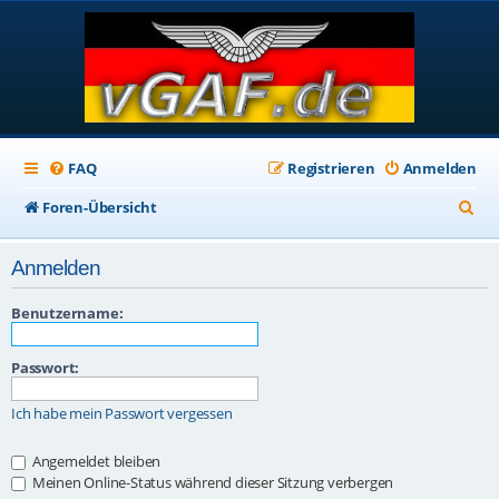
FAQ
Registrieren
Anmelden
S
Foren-Übersicht
u
Anmelden
c
h
Benutzername:
e
Passwort:
Ich habe mein Passwort vergessen
Angemeldet bleiben
Meinen Online-Status während dieser Sitzung verbergen