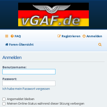
FAQ
Registrieren
Anmelden
S
Foren-Übersicht
u
Anmelden
c
h
Benutzername:
e
Passwort:
Ich habe mein Passwort vergessen
Angemeldet bleiben
Meinen Online-Status während dieser Sitzung verbergen