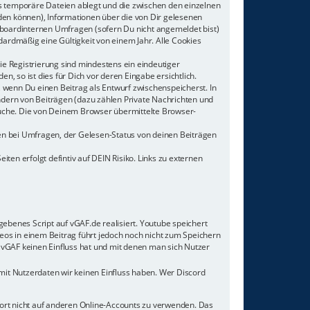
s temporäre Dateien ablegt und die zwischen den einzelnen
rden können), Informationen über die von Dir gelesenen
 boardinternen Umfragen (sofern Du nicht angemeldet bist)
dardmäßig eine Gültigkeit von einem Jahr. Alle Cookies
ie Registrierung sind mindestens ein eindeutiger
 so ist dies für Dich vor deren Eingabe ersichtlich.
, wenn Du einen Beitrag als Entwurf zwischenspeicherst. In
ndern von Beiträgen (dazu zählen Private Nachrichten und
uche. Die von Deinem Browser übermittelte Browser-
en bei Umfragen, der Gelesen-Status von deinen Beiträgen
ten erfolgt defintiv auf DEIN Risiko. Links zu externen
gebenes Script auf vGAF.de realisiert. Youtube speichert
os in einem Beitrag führt jedoch noch nicht zum Speichern
e vGAF keinen Einfluss hat und mit denen man sich Nutzer
mit Nutzerdaten wir keinen Einfluss haben. Wer Discord
wort nicht auf anderen Online-Accounts zu verwenden. Das