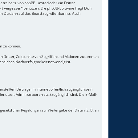
etreibers, von phpBB Limited oder ein Dritter
rt vergessen“ benutzen. Die phpBB-Software fragt Dich
m Du dann auf das Board zugreifen kannst. Auch
en zu können.
n Dritter, Zeitpunkte von Zugriffen und Aktionen zusammen
tlichen Nachverfolgbarkeit notwendig ist.
stellten Beiträge im Internet öffentlich zugänglich sein
enutzer, Administratoren etc.) zugänglich sind. Die E-Mail-
 gesetzlicher Regelungen zur Weitergabe der Daten (z. B. an