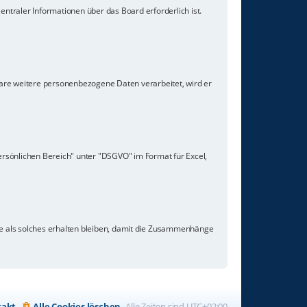
ntraler Informationen über das Board erforderlich ist.
ware weitere personenbezogene Daten verarbeitet, wird er
ersönlichen Bereich" unter "DSGVO" im Format für Excel,
ge als solches erhalten bleiben, damit die Zusammenhänge
takt
Alle Cookies löschen
Alle Zeiten sind
UTC+02:00