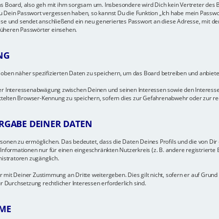
s Board, also geh mit ihm sorgsam um. Insbesondere wird Dich kein Vertreter des B
u Dein Passwort vergessen haben, so kannst Du die Funktion „Ich habe mein Passwo
 und sendet anschließend ein neu generiertes Passwort an diese Adresse, mit de
rüheren Passwörter einsehen.
NG
 oben näher spezifizierten Daten zu speichern, um das Board betreiben und anbiet
ner Interessenabwägung zwischen Deinen und seinen Interessen sowie den Interesse
elten Browser-Kennung zu speichern, sofern dies zur Gefahrenabwehr oder zur rech
RGABE DEINER DATEN
onen zu ermöglichen. Das bedeutet, dass die Daten Deines Profils und die von Dir er
Informationen nur für einen eingeschränkten Nutzerkreis (z. B. andere registrierte B
nistratoren zugänglich.
 mit Deiner Zustimmung an Dritte weitergeben. Dies gilt nicht, sofern er auf Grund
r Durchsetzung rechtlicher Interessen erforderlich sind.
ME