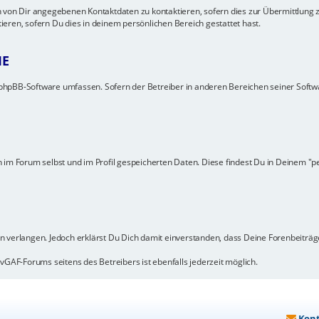
 von Dir angegebenen Kontaktdaten zu kontaktieren, sofern dies zur Übermittlung ze
eren, sofern Du dies in deinem persönlichen Bereich gestattet hast.
IE
ie phpBB-Software umfassen. Sofern der Betreiber in anderen Bereichen seiner Soft
 im Forum selbst und im Profil gespeicherten Daten. Diese findest Du in Deinem "p
n verlangen. Jedoch erklärst Du Dich damit einverstanden, dass Deine Forenbeiträ
vGAF-Forums seitens des Betreibers ist ebenfalls jederzeit möglich.
Kon