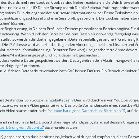
des Boards mehrere Cookies. Cookies sind kleine Textdateien, die Dein Browser al
ies sind die aktuelle ID Deiner Sitzung (damit Dir alle Seitenaufrufe zugeordnet we
en; sofern Du nicht angemeldet bist) sowie Informationen über Deine Teilnahme an
thentifizierungsschlüssel und eine Session-ID gespeichert. Die Cookies haben stan
öschen“ löschen.
er Registrierung, in Deinem Profil oder Deinem persönlichem Bereich angibst. Für d
notwendig. Wenn durch den Betreiber weitere Daten als notwendig festgelegt wurden,
stellst, so werden die dort eingegebenen Daten ebenfalls gespeichert. Gleiches gilt
t. Die IP-Adresse wird weiterhin bei folgenden Aktionen gespeichert: Löschen und Ä
Mail-Adresse, Kontoaktivierung, Benutzer-Passwort) und gescheiterte Anmeldevers
online?“-Funktion angezeigt und nicht dauerhaft gespeichert.
ds, dass weitere Daten gespeichert werden. Dazu gehören dein Abstimmungsverhalt
chrichtigungsfunktionen.
n. Auf deren Datenschutzverhalten hat vGAF keinen Einfluss. Ein Besuch verlinkter Sei
ist Bestandteil von Google) eingebettet sein. Dies wird durch ein von Youtube vorge
tzers, wenn ein Video gestartet wird. Das bloße Vorhandensein eines Youtube-Vide
in Video startest oder nicht!
Youtube hat eigene Datenschutz-Richtlinien
, auf di
r ist im Forum verlinkt. Discord ist ein eigenständiges System, auf dessen Umgang 
zerklärung von Discord
auseinandersetzen.
) gespeichert, so dass es sicher ist. Jedoch wird dringend empfohlen, dieses Pass