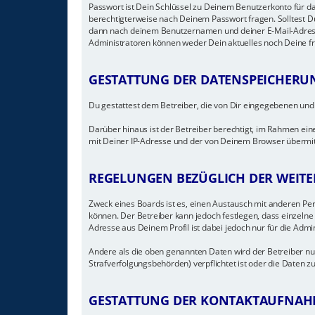
Passwort ist Dein Schlüssel zu Deinem Benutzerkonto für da
berechtigterweise nach Deinem Passwort fragen. Solltest D
dann nach deinem Benutzernamen und deiner E-Mail-Adresse
Administratoren können weder Dein aktuelles noch Deine f
GESTATTUNG DER DATENSPEICHERU
Du gestattest dem Betreiber, die von Dir eingegebenen und
Darüber hinaus ist der Betreiber berechtigt, im Rahmen ei
mit Deiner IP-Adresse und der von Deinem Browser übermitt
REGELUNGEN BEZÜGLICH DER WEITE
Zweck eines Boards ist es, einen Austausch mit anderen Pers
können. Der Betreiber kann jedoch festlegen, dass einzelne 
Adresse aus Deinem Profil ist dabei jedoch nur für die Admi
Andere als die oben genannten Daten wird der Betreiber nur
Strafverfolgungsbehörden) verpflichtet ist oder die Daten zu
GESTATTUNG DER KONTAKTAUFNAH