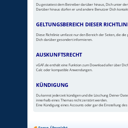
Du gestattest dem Betreiber darüber hinaus, Dich unter den
Darüber hinaus dürfen er und andere Benutzer Dich kontakti
GELTUNGSBEREICH DIESER RICHTLIN
Diese Richtlinie umfasst nur den Bereich der Seiten, die d
Dich darüber gesondert informieren.
AUSKUNFTSRECHT
vGAF.de enthält eine Funktion zum Download aller über Dich
Calc oder kompatible Anwendungen.
KÜNDIGUNG
Du kannst jederzeit kündigen und die Löschung Deiner Date
innerhalb eines Themas nicht zerstört werden.
Eine Kündigung eines Accounts oder gar die Einstellung des 
Foren-Übersicht