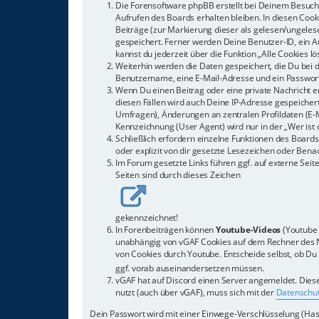
Die Forensoftware phpBB erstellt bei Deinem Besuch 
Aufrufen des Boards erhalten bleiben. In diesen Cook
Beiträge (zur Markierung dieser als gelesen/ungeles
gespeichert. Ferner werden Deine Benutzer-ID, ein Au
kannst du jederzeit über die Funktion „Alle Cookies l
Weiterhin werden die Daten gespeichert, die Du bei d
Benutzername, eine E-Mail-Adresse und ein Passwort 
Wenn Du einen Beitrag oder eine private Nachricht er
diesen Fällen wird auch Deine IP-Adresse gespeicher
Umfragen), Änderungen an zentralen Profildaten (E-
Kennzeichnung (User Agent) wird nur in der „Wer ist 
Schließlich erfordern einzelne Funktionen des Boar
oder explizit von dir gesetzte Lesezeichen oder Bena
Im Forum gesetzte Links führen ggf. auf externe Seite
Seiten sind durch dieses Zeichen
gekennzeichnet!
In Forenbeiträgen können
Youtube-Videos
(Youtube 
unabhängig von vGAF Cookies auf dem Rechner des Nu
von Cookies durch Youtube. Entscheide selbst, ob Du e
ggf. vorab auseinandersetzen müssen.
vGAF hat auf Discord einen Server angemeldet. Diese
nutzt (auch über vGAF), muss sich mit der
Datenschut
Dein Passwort wird mit einer Einwege-Verschlüsselung (Hash