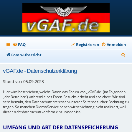
FAQ
Registrieren
Anmelden
S
Foren-Übersicht
u
vGAF.de - Datenschutzerklärung
c
h
Stand von 05.09.2023
e
Hier wird beschrieben, welche Daten das Forum von „vGAF.de“ (im Folgenden
„der Betreiber“) während eines Foren-Besuchs erhebt und speichert. Wir sind
sehr bemüht, den Datenschutzinteressen unserer Seitenbesucher Rechnung zu
tragen. So manchen Dienst/Service haben wir schlichtweg nicht realisiert, weil
dieser nicht datenschutzkonform einzubinden ist.
UMFANG UND ART DER DATENSPEICHERUNG