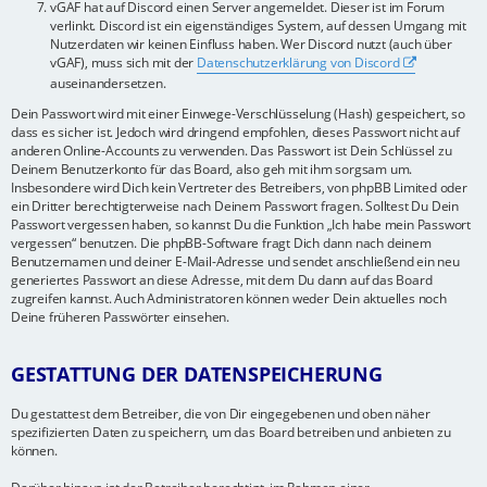
vGAF hat auf Discord einen Server angemeldet. Dieser ist im Forum
verlinkt. Discord ist ein eigenständiges System, auf dessen Umgang mit
Nutzerdaten wir keinen Einfluss haben. Wer Discord nutzt (auch über
vGAF), muss sich mit der
Datenschutzerklärung von Discord
auseinandersetzen.
Dein Passwort wird mit einer Einwege-Verschlüsselung (Hash) gespeichert, so
dass es sicher ist. Jedoch wird dringend empfohlen, dieses Passwort nicht auf
anderen Online-Accounts zu verwenden. Das Passwort ist Dein Schlüssel zu
Deinem Benutzerkonto für das Board, also geh mit ihm sorgsam um.
Insbesondere wird Dich kein Vertreter des Betreibers, von phpBB Limited oder
ein Dritter berechtigterweise nach Deinem Passwort fragen. Solltest Du Dein
Passwort vergessen haben, so kannst Du die Funktion „Ich habe mein Passwort
vergessen“ benutzen. Die phpBB-Software fragt Dich dann nach deinem
Benutzernamen und deiner E-Mail-Adresse und sendet anschließend ein neu
generiertes Passwort an diese Adresse, mit dem Du dann auf das Board
zugreifen kannst. Auch Administratoren können weder Dein aktuelles noch
Deine früheren Passwörter einsehen.
GESTATTUNG DER DATENSPEICHERUNG
Du gestattest dem Betreiber, die von Dir eingegebenen und oben näher
spezifizierten Daten zu speichern, um das Board betreiben und anbieten zu
können.