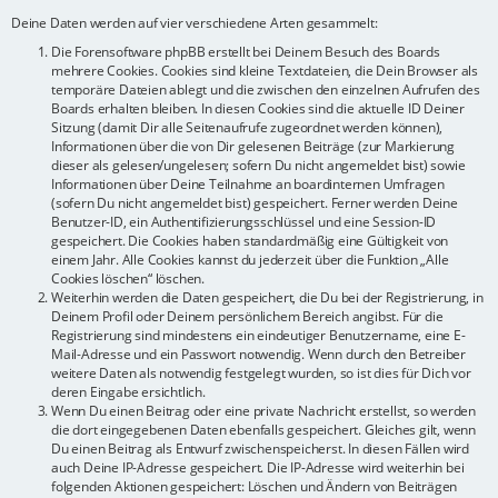
Deine Daten werden auf vier verschiedene Arten gesammelt:
Die Forensoftware phpBB erstellt bei Deinem Besuch des Boards
mehrere Cookies. Cookies sind kleine Textdateien, die Dein Browser als
temporäre Dateien ablegt und die zwischen den einzelnen Aufrufen des
Boards erhalten bleiben. In diesen Cookies sind die aktuelle ID Deiner
Sitzung (damit Dir alle Seitenaufrufe zugeordnet werden können),
Informationen über die von Dir gelesenen Beiträge (zur Markierung
dieser als gelesen/ungelesen; sofern Du nicht angemeldet bist) sowie
Informationen über Deine Teilnahme an boardinternen Umfragen
(sofern Du nicht angemeldet bist) gespeichert. Ferner werden Deine
Benutzer-ID, ein Authentifizierungsschlüssel und eine Session-ID
gespeichert. Die Cookies haben standardmäßig eine Gültigkeit von
einem Jahr. Alle Cookies kannst du jederzeit über die Funktion „Alle
Cookies löschen“ löschen.
Weiterhin werden die Daten gespeichert, die Du bei der Registrierung, in
Deinem Profil oder Deinem persönlichem Bereich angibst. Für die
Registrierung sind mindestens ein eindeutiger Benutzername, eine E-
Mail-Adresse und ein Passwort notwendig. Wenn durch den Betreiber
weitere Daten als notwendig festgelegt wurden, so ist dies für Dich vor
deren Eingabe ersichtlich.
Wenn Du einen Beitrag oder eine private Nachricht erstellst, so werden
die dort eingegebenen Daten ebenfalls gespeichert. Gleiches gilt, wenn
Du einen Beitrag als Entwurf zwischenspeicherst. In diesen Fällen wird
auch Deine IP-Adresse gespeichert. Die IP-Adresse wird weiterhin bei
folgenden Aktionen gespeichert: Löschen und Ändern von Beiträgen