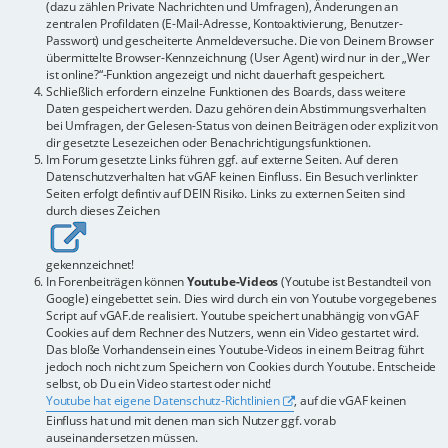
(dazu zählen Private Nachrichten und Umfragen), Änderungen an
zentralen Profildaten (E-Mail-Adresse, Kontoaktivierung, Benutzer-
Passwort) und gescheiterte Anmeldeversuche. Die von Deinem Browser
übermittelte Browser-Kennzeichnung (User Agent) wird nur in der „Wer
ist online?“-Funktion angezeigt und nicht dauerhaft gespeichert.
Schließlich erfordern einzelne Funktionen des Boards, dass weitere
Daten gespeichert werden. Dazu gehören dein Abstimmungsverhalten
bei Umfragen, der Gelesen-Status von deinen Beiträgen oder explizit von
dir gesetzte Lesezeichen oder Benachrichtigungsfunktionen.
Im Forum gesetzte Links führen ggf. auf externe Seiten. Auf deren
Datenschutzverhalten hat vGAF keinen Einfluss. Ein Besuch verlinkter
Seiten erfolgt defintiv auf DEIN Risiko. Links zu externen Seiten sind
durch dieses Zeichen
gekennzeichnet!
In Forenbeiträgen können
Youtube-Videos
(Youtube ist Bestandteil von
Google) eingebettet sein. Dies wird durch ein von Youtube vorgegebenes
Script auf vGAF.de realisiert. Youtube speichert unabhängig von vGAF
Cookies auf dem Rechner des Nutzers, wenn ein Video gestartet wird.
Das bloße Vorhandensein eines Youtube-Videos in einem Beitrag führt
jedoch noch nicht zum Speichern von Cookies durch Youtube. Entscheide
selbst, ob Du ein Video startest oder nicht!
Youtube hat eigene Datenschutz-Richtlinien
, auf die vGAF keinen
Einfluss hat und mit denen man sich Nutzer ggf. vorab
auseinandersetzen müssen.