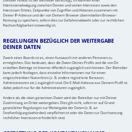
Darüber hinaus ist der Betreiber berechtigt, im Rahmen einer
Interessenabwägung zwischen Deinen und seinen Interessen sowie den
Interessen Dritter, Zeitpunkte von Zugriffen und Aktionen zusammen mit
Deiner IP-Adresse und der von Deinem Browser übermittelten Browser-
Kennung zu speichern, sofern dies zur Gefahrenabwehr oder zur rechtlichen
Nachverfolgbarkeit notwendig ist.
REGELUNGEN BEZÜGLICH DER WEITERGABE
DEINER DATEN
Zweck eines Boards ist es, einen Austausch mit anderen Personen zu
ermöglichen. Das bedeutet, dass die Daten Deines Profils und die von Dir
erstellten Beiträge im Internet öffentlich zugänglich sein können. Der Betreiber
kann jedoch festlegen, dass einzelne Informationen nur für einen
eingeschränkten Nutzerkreis (z. B. andere registrierte Benutzer,
Administratoren etc.) zugänglich sind. Die E-Mail-Adresse aus Deinem Profil ist
dabei jedoch nur für die Administratoren zugänglich.
Andere als die oben genannten Daten wird der Betreiber nur mit Deiner
Zustimmung an Dritte weitergeben. Dies gilt nicht, sofern er auf Grund
gesetzlicher Regelungen zur Weitergabe der Daten (z. B. an
Strafverfolgungsbehörden) verpflichtet ist oder die Daten zur Durchsetzung
rechtlicher Interessen erforderlich sind.