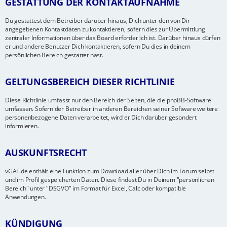
GESTATTUNG DER KONTAKTAUFNAHME
Du gestattest dem Betreiber darüber hinaus, Dich unter den von Dir
angegebenen Kontaktdaten zu kontaktieren, sofern dies zur Übermittlung
zentraler Informationen über das Board erforderlich ist. Darüber hinaus dürfen
er und andere Benutzer Dich kontaktieren, sofern Du dies in deinem
persönlichen Bereich gestattet hast.
GELTUNGSBEREICH DIESER RICHTLINIE
Diese Richtlinie umfasst nur den Bereich der Seiten, die die phpBB-Software
umfassen. Sofern der Betreiber in anderen Bereichen seiner Software weitere
personenbezogene Daten verarbeitet, wird er Dich darüber gesondert
informieren.
AUSKUNFTSRECHT
vGAF.de enthält eine Funktion zum Download aller über Dich im Forum selbst
und im Profil gespeicherten Daten. Diese findest Du in Deinem "persönlichen
Bereich" unter "DSGVO" im Format für Excel, Calc oder kompatible
Anwendungen.
KÜNDIGUNG