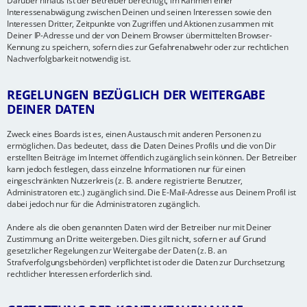
Darüber hinaus ist der Betreiber berechtigt, im Rahmen einer
Interessenabwägung zwischen Deinen und seinen Interessen sowie den
Interessen Dritter, Zeitpunkte von Zugriffen und Aktionen zusammen mit
Deiner IP-Adresse und der von Deinem Browser übermittelten Browser-
Kennung zu speichern, sofern dies zur Gefahrenabwehr oder zur rechtlichen
Nachverfolgbarkeit notwendig ist.
REGELUNGEN BEZÜGLICH DER WEITERGABE
DEINER DATEN
Zweck eines Boards ist es, einen Austausch mit anderen Personen zu
ermöglichen. Das bedeutet, dass die Daten Deines Profils und die von Dir
erstellten Beiträge im Internet öffentlich zugänglich sein können. Der Betreiber
kann jedoch festlegen, dass einzelne Informationen nur für einen
eingeschränkten Nutzerkreis (z. B. andere registrierte Benutzer,
Administratoren etc.) zugänglich sind. Die E-Mail-Adresse aus Deinem Profil ist
dabei jedoch nur für die Administratoren zugänglich.
Andere als die oben genannten Daten wird der Betreiber nur mit Deiner
Zustimmung an Dritte weitergeben. Dies gilt nicht, sofern er auf Grund
gesetzlicher Regelungen zur Weitergabe der Daten (z. B. an
Strafverfolgungsbehörden) verpflichtet ist oder die Daten zur Durchsetzung
rechtlicher Interessen erforderlich sind.