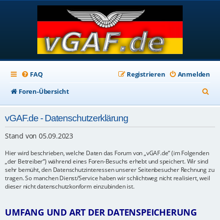
FAQ
Registrieren
Anmelden
S
Foren-Übersicht
u
vGAF.de - Datenschutzerklärung
c
h
Stand von 05.09.2023
e
Hier wird beschrieben, welche Daten das Forum von „vGAF.de“ (im Folgenden
„der Betreiber“) während eines Foren-Besuchs erhebt und speichert. Wir sind
sehr bemüht, den Datenschutzinteressen unserer Seitenbesucher Rechnung zu
tragen. So manchen Dienst/Service haben wir schlichtweg nicht realisiert, weil
dieser nicht datenschutzkonform einzubinden ist.
UMFANG UND ART DER DATENSPEICHERUNG