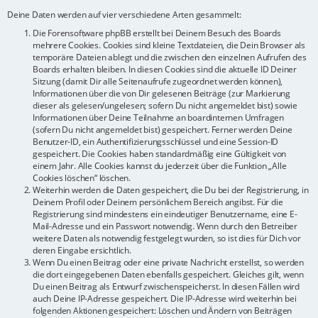
Deine Daten werden auf vier verschiedene Arten gesammelt:
Die Forensoftware phpBB erstellt bei Deinem Besuch des Boards
mehrere Cookies. Cookies sind kleine Textdateien, die Dein Browser als
temporäre Dateien ablegt und die zwischen den einzelnen Aufrufen des
Boards erhalten bleiben. In diesen Cookies sind die aktuelle ID Deiner
Sitzung (damit Dir alle Seitenaufrufe zugeordnet werden können),
Informationen über die von Dir gelesenen Beiträge (zur Markierung
dieser als gelesen/ungelesen; sofern Du nicht angemeldet bist) sowie
Informationen über Deine Teilnahme an boardinternen Umfragen
(sofern Du nicht angemeldet bist) gespeichert. Ferner werden Deine
Benutzer-ID, ein Authentifizierungsschlüssel und eine Session-ID
gespeichert. Die Cookies haben standardmäßig eine Gültigkeit von
einem Jahr. Alle Cookies kannst du jederzeit über die Funktion „Alle
Cookies löschen“ löschen.
Weiterhin werden die Daten gespeichert, die Du bei der Registrierung, in
Deinem Profil oder Deinem persönlichem Bereich angibst. Für die
Registrierung sind mindestens ein eindeutiger Benutzername, eine E-
Mail-Adresse und ein Passwort notwendig. Wenn durch den Betreiber
weitere Daten als notwendig festgelegt wurden, so ist dies für Dich vor
deren Eingabe ersichtlich.
Wenn Du einen Beitrag oder eine private Nachricht erstellst, so werden
die dort eingegebenen Daten ebenfalls gespeichert. Gleiches gilt, wenn
Du einen Beitrag als Entwurf zwischenspeicherst. In diesen Fällen wird
auch Deine IP-Adresse gespeichert. Die IP-Adresse wird weiterhin bei
folgenden Aktionen gespeichert: Löschen und Ändern von Beiträgen