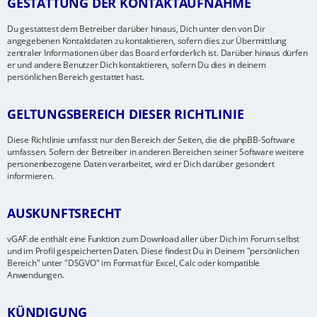
GESTATTUNG DER KONTAKTAUFNAHME
Du gestattest dem Betreiber darüber hinaus, Dich unter den von Dir
angegebenen Kontaktdaten zu kontaktieren, sofern dies zur Übermittlung
zentraler Informationen über das Board erforderlich ist. Darüber hinaus dürfen
er und andere Benutzer Dich kontaktieren, sofern Du dies in deinem
persönlichen Bereich gestattet hast.
GELTUNGSBEREICH DIESER RICHTLINIE
Diese Richtlinie umfasst nur den Bereich der Seiten, die die phpBB-Software
umfassen. Sofern der Betreiber in anderen Bereichen seiner Software weitere
personenbezogene Daten verarbeitet, wird er Dich darüber gesondert
informieren.
AUSKUNFTSRECHT
vGAF.de enthält eine Funktion zum Download aller über Dich im Forum selbst
und im Profil gespeicherten Daten. Diese findest Du in Deinem "persönlichen
Bereich" unter "DSGVO" im Format für Excel, Calc oder kompatible
Anwendungen.
KÜNDIGUNG