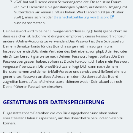
vGAF hat auf Discord einen Server angemeldet. Dieser ist im Forum
verlinkt. Discord ist ein eigenständiges System, auf dessen Umgang mit
Nutzerdaten wir keinen Einfluss haben. Wer Discord nutzt (auch über
vGAF), muss sich mit der
Datenschutzerklärung von Discord
auseinandersetzen.
Dein Passwort wird mit einer Einwege-Verschlüsselung (Hash) gespeichert, so
dass es sicher ist. Jedoch wird dringend empfohlen, dieses Passwort nicht auf
anderen Online-Accounts zu verwenden. Das Passwort ist Dein Schlüssel zu
Deinem Benutzerkonto für das Board, also geh mit ihm sorgsam um.
Insbesondere wird Dich kein Vertreter des Betreibers, von phpBB Limited oder
ein Dritter berechtigterweise nach Deinem Passwort fragen. Solltest Du Dein
Passwort vergessen haben, so kannst Du die Funktion „Ich habe mein Passwort
vergessen“ benutzen. Die phpBB-Software fragt Dich dann nach deinem
Benutzernamen und deiner E-Mail-Adresse und sendet anschließend ein neu
generiertes Passwort an diese Adresse, mit dem Du dann auf das Board
zugreifen kannst. Auch Administratoren können weder Dein aktuelles noch
Deine früheren Passwörter einsehen.
GESTATTUNG DER DATENSPEICHERUNG
Du gestattest dem Betreiber, die von Dir eingegebenen und oben näher
spezifizierten Daten zu speichern, um das Board betreiben und anbieten zu
können.