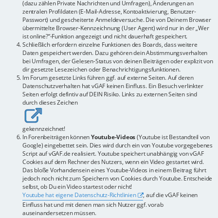
(dazu zählen Private Nachrichten und Umfragen), Änderungen an
zentralen Profildaten (E-Mail-Adresse, Kontoaktivierung, Benutzer-
Passwort) und gescheiterte Anmeldeversuche. Die von Deinem Browser
übermittelte Browser-Kennzeichnung (User Agent) wird nur in der „Wer
ist online?“-Funktion angezeigt und nicht dauerhaft gespeichert.
Schließlich erfordern einzelne Funktionen des Boards, dass weitere
Daten gespeichert werden. Dazu gehören dein Abstimmungsverhalten
bei Umfragen, der Gelesen-Status von deinen Beiträgen oder explizit von
dir gesetzte Lesezeichen oder Benachrichtigungsfunktionen.
Im Forum gesetzte Links führen ggf. auf externe Seiten. Auf deren
Datenschutzverhalten hat vGAF keinen Einfluss. Ein Besuch verlinkter
Seiten erfolgt defintiv auf DEIN Risiko. Links zu externen Seiten sind
durch dieses Zeichen
gekennzeichnet!
In Forenbeiträgen können
Youtube-Videos
(Youtube ist Bestandteil von
Google) eingebettet sein. Dies wird durch ein von Youtube vorgegebenes
Script auf vGAF.de realisiert. Youtube speichert unabhängig von vGAF
Cookies auf dem Rechner des Nutzers, wenn ein Video gestartet wird.
Das bloße Vorhandensein eines Youtube-Videos in einem Beitrag führt
jedoch noch nicht zum Speichern von Cookies durch Youtube. Entscheide
selbst, ob Du ein Video startest oder nicht!
Youtube hat eigene Datenschutz-Richtlinien
, auf die vGAF keinen
Einfluss hat und mit denen man sich Nutzer ggf. vorab
auseinandersetzen müssen.