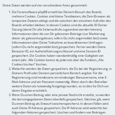
Deine Daten werden auf vier verschiedene Arten gesammelt:
Die Forensoftware phpBB erstellt bei Deinem Besuch des Boards
mehrere Cookies. Cookies sind kleine Textdateien, die Dein Browser als
temporäre Dateien ablegt und die zwischen den einzelnen Aufrufen des
Boards erhalten bleiben. In diesen Cookies sind die aktuelle ID Deiner
Sitzung (damit Dir alle Seitenaufrufe zugeordnet werden können),
Informationen über die von Dir gelesenen Beiträge (zur Markierung
dieser als gelesen/ungelesen; sofern Du nicht angemeldet bist) sowie
Informationen über Deine Teilnahme an boardinternen Umfragen
(sofern Du nicht angemeldet bist) gespeichert. Ferner werden Deine
Benutzer-ID, ein Authentifizierungsschlüssel und eine Session-ID
gespeichert. Die Cookies haben standardmäßig eine Gültigkeit von
einem Jahr. Alle Cookies kannst du jederzeit über die Funktion „Alle
Cookies löschen“ löschen.
Weiterhin werden die Daten gespeichert, die Du bei der Registrierung, in
Deinem Profil oder Deinem persönlichem Bereich angibst. Für die
Registrierung sind mindestens ein eindeutiger Benutzername, eine E-
Mail-Adresse und ein Passwort notwendig. Wenn durch den Betreiber
weitere Daten als notwendig festgelegt wurden, so ist dies für Dich vor
deren Eingabe ersichtlich.
Wenn Du einen Beitrag oder eine private Nachricht erstellst, so werden
die dort eingegebenen Daten ebenfalls gespeichert. Gleiches gilt, wenn
Du einen Beitrag als Entwurf zwischenspeicherst. In diesen Fällen wird
auch Deine IP-Adresse gespeichert. Die IP-Adresse wird weiterhin bei
folgenden Aktionen gespeichert: Löschen und Ändern von Beiträgen