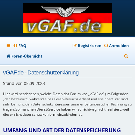
FAQ
Registrieren
Anmelden
S
Foren-Übersicht
u
vGAF.de - Datenschutzerklärung
c
h
Stand von 05.09.2023
e
Hier wird beschrieben, welche Daten das Forum von „vGAF.de“ (im Folgenden
„der Betreiber“) während eines Foren-Besuchs erhebt und speichert. Wir sind
sehr bemüht, den Datenschutzinteressen unserer Seitenbesucher Rechnung zu
tragen. So manchen Dienst/Service haben wir schlichtweg nicht realisiert, weil
dieser nicht datenschutzkonform einzubinden ist.
UMFANG UND ART DER DATENSPEICHERUNG