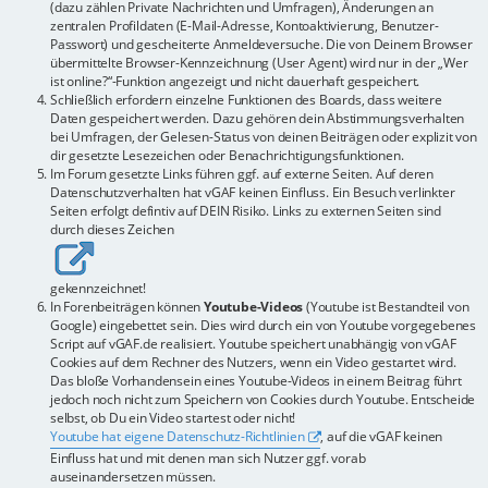
(dazu zählen Private Nachrichten und Umfragen), Änderungen an
zentralen Profildaten (E-Mail-Adresse, Kontoaktivierung, Benutzer-
Passwort) und gescheiterte Anmeldeversuche. Die von Deinem Browser
übermittelte Browser-Kennzeichnung (User Agent) wird nur in der „Wer
ist online?“-Funktion angezeigt und nicht dauerhaft gespeichert.
Schließlich erfordern einzelne Funktionen des Boards, dass weitere
Daten gespeichert werden. Dazu gehören dein Abstimmungsverhalten
bei Umfragen, der Gelesen-Status von deinen Beiträgen oder explizit von
dir gesetzte Lesezeichen oder Benachrichtigungsfunktionen.
Im Forum gesetzte Links führen ggf. auf externe Seiten. Auf deren
Datenschutzverhalten hat vGAF keinen Einfluss. Ein Besuch verlinkter
Seiten erfolgt defintiv auf DEIN Risiko. Links zu externen Seiten sind
durch dieses Zeichen
gekennzeichnet!
In Forenbeiträgen können
Youtube-Videos
(Youtube ist Bestandteil von
Google) eingebettet sein. Dies wird durch ein von Youtube vorgegebenes
Script auf vGAF.de realisiert. Youtube speichert unabhängig von vGAF
Cookies auf dem Rechner des Nutzers, wenn ein Video gestartet wird.
Das bloße Vorhandensein eines Youtube-Videos in einem Beitrag führt
jedoch noch nicht zum Speichern von Cookies durch Youtube. Entscheide
selbst, ob Du ein Video startest oder nicht!
Youtube hat eigene Datenschutz-Richtlinien
, auf die vGAF keinen
Einfluss hat und mit denen man sich Nutzer ggf. vorab
auseinandersetzen müssen.