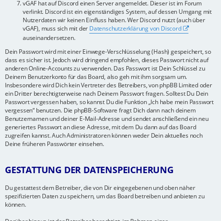
vGAF hat auf Discord einen Server angemeldet. Dieser ist im Forum
verlinkt. Discord ist ein eigenständiges System, auf dessen Umgang mit
Nutzerdaten wir keinen Einfluss haben. Wer Discord nutzt (auch über
vGAF), muss sich mit der
Datenschutzerklärung von Discord
auseinandersetzen.
Dein Passwort wird mit einer Einwege-Verschlüsselung (Hash) gespeichert, so
dass es sicher ist. Jedoch wird dringend empfohlen, dieses Passwort nicht auf
anderen Online-Accounts zu verwenden. Das Passwort ist Dein Schlüssel zu
Deinem Benutzerkonto für das Board, also geh mit ihm sorgsam um.
Insbesondere wird Dich kein Vertreter des Betreibers, von phpBB Limited oder
ein Dritter berechtigterweise nach Deinem Passwort fragen. Solltest Du Dein
Passwort vergessen haben, so kannst Du die Funktion „Ich habe mein Passwort
vergessen“ benutzen. Die phpBB-Software fragt Dich dann nach deinem
Benutzernamen und deiner E-Mail-Adresse und sendet anschließend ein neu
generiertes Passwort an diese Adresse, mit dem Du dann auf das Board
zugreifen kannst. Auch Administratoren können weder Dein aktuelles noch
Deine früheren Passwörter einsehen.
GESTATTUNG DER DATENSPEICHERUNG
Du gestattest dem Betreiber, die von Dir eingegebenen und oben näher
spezifizierten Daten zu speichern, um das Board betreiben und anbieten zu
können.