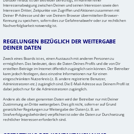
Darüber hinaus ist der Betreiber berechtigt, im Rahmen einer
Interessenabwägung zwischen Deinen und seinen Interessen sowie den
Interessen Dritter, Zeitpunkte von Zugriffen und Aktionen zusammen mit
Deiner IP-Adresse und der von Deinem Browser übermittelten Browser-
Kennung zu speichern, sofern dies zur Gefahrenabwehr oder zur rechtlichen
Nachverfolgbarkeit notwendig ist.
REGELUNGEN BEZÜGLICH DER WEITERGABE
DEINER DATEN
Zweck eines Boards ist es, einen Austausch mit anderen Personen zu
ermöglichen. Das bedeutet, dass die Daten Deines Profils und die von Dir
erstellten Beiträge im Internet öffentlich zugänglich sein können. Der Betreiber
kann jedoch festlegen, dass einzelne Informationen nur für einen
eingeschränkten Nutzerkreis (z. B. andere registrierte Benutzer,
Administratoren etc.) zugänglich sind. Die E-Mail-Adresse aus Deinem Profil ist
dabei jedoch nur für die Administratoren zugänglich.
Andere als die oben genannten Daten wird der Betreiber nur mit Deiner
Zustimmung an Dritte weitergeben. Dies gilt nicht, sofern er auf Grund
gesetzlicher Regelungen zur Weitergabe der Daten (z. B. an
Strafverfolgungsbehörden) verpflichtet ist oder die Daten zur Durchsetzung
rechtlicher Interessen erforderlich sind.