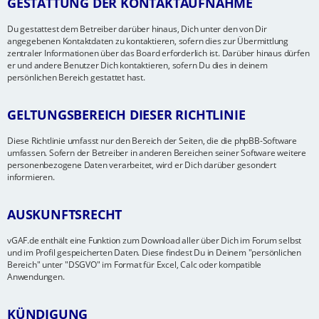
GESTATTUNG DER KONTAKTAUFNAHME
Du gestattest dem Betreiber darüber hinaus, Dich unter den von Dir
angegebenen Kontaktdaten zu kontaktieren, sofern dies zur Übermittlung
zentraler Informationen über das Board erforderlich ist. Darüber hinaus dürfen
er und andere Benutzer Dich kontaktieren, sofern Du dies in deinem
persönlichen Bereich gestattet hast.
GELTUNGSBEREICH DIESER RICHTLINIE
Diese Richtlinie umfasst nur den Bereich der Seiten, die die phpBB-Software
umfassen. Sofern der Betreiber in anderen Bereichen seiner Software weitere
personenbezogene Daten verarbeitet, wird er Dich darüber gesondert
informieren.
AUSKUNFTSRECHT
vGAF.de enthält eine Funktion zum Download aller über Dich im Forum selbst
und im Profil gespeicherten Daten. Diese findest Du in Deinem "persönlichen
Bereich" unter "DSGVO" im Format für Excel, Calc oder kompatible
Anwendungen.
KÜNDIGUNG