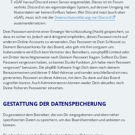
vGAF hat auf Discord einen Server angemeldet. Dieser ist im Forum
verlinkt. Discord ist ein eigenständiges System, auf dessen Umgang mit
Nutzerdaten wir keinen Einfluss haben. Wer Discord nutzt (auch über
vGAF), muss sich mit der
Datenschutzerklärung von Discord
auseinandersetzen.
Dein Passwort wird mit einer Einwege-Verschlüsselung (Hash) gespeichert, so
dass es sicher ist. Jedoch wird dringend empfohlen, dieses Passwort nicht auf
anderen Online-Accounts zu verwenden. Das Passwort ist Dein Schlüssel zu
Deinem Benutzerkonto für das Board, also geh mit ihm sorgsam um.
Insbesondere wird Dich kein Vertreter des Betreibers, von phpBB Limited oder
ein Dritter berechtigterweise nach Deinem Passwort fragen. Solltest Du Dein
Passwort vergessen haben, so kannst Du die Funktion „Ich habe mein Passwort
vergessen“ benutzen. Die phpBB-Software fragt Dich dann nach deinem
Benutzernamen und deiner E-Mail-Adresse und sendet anschließend ein neu
generiertes Passwort an diese Adresse, mit dem Du dann auf das Board
zugreifen kannst. Auch Administratoren können weder Dein aktuelles noch
Deine früheren Passwörter einsehen.
GESTATTUNG DER DATENSPEICHERUNG
Du gestattest dem Betreiber, die von Dir eingegebenen und oben näher
spezifizierten Daten zu speichern, um das Board betreiben und anbieten zu
können.