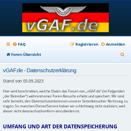
FAQ
Registrieren
Anmelden
S
Foren-Übersicht
u
vGAF.de - Datenschutzerklärung
c
h
Stand von 05.09.2023
e
Hier wird beschrieben, welche Daten das Forum von „vGAF.de“ (im Folgenden
„der Betreiber“) während eines Foren-Besuchs erhebt und speichert. Wir sind
sehr bemüht, den Datenschutzinteressen unserer Seitenbesucher Rechnung zu
tragen. So manchen Dienst/Service haben wir schlichtweg nicht realisiert, weil
dieser nicht datenschutzkonform einzubinden ist.
UMFANG UND ART DER DATENSPEICHERUNG