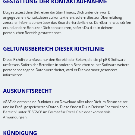
GESTATTUNG DER KONTAKTAUFNAHME
Du gestattest dem Betreiber darüber hinaus, Dich unter den von Dir
angegebenen Kontaktdaten zu kontaktieren, sofern dies zur Übermittlung
zentraler Informationen über das Board erforderlich ist. Darüber hinaus dürfen
er und andere Benutzer Dich kontaktieren, sofern Du dies in deinem
persönlichen Bereich gestattet hast.
GELTUNGSBEREICH DIESER RICHTLINIE
Diese Richtlinie umfasst nur den Bereich der Seiten, die die phpBB-Software
umfassen. Sofern der Betreiber in anderen Bereichen seiner Software weitere
personenbezogene Daten verarbeitet, wird er Dich darüber gesondert
informieren.
AUSKUNFTSRECHT
vGAF.de enthält eine Funktion zum Download aller über Dich im Forum selbst
und im Profil gespeicherten Daten. Diese findest Du in Deinem "persönlichen
Bereich" unter "DSGVO" im Format für Excel, Calc oder kompatible
Anwendungen.
KÜNDIGUNG