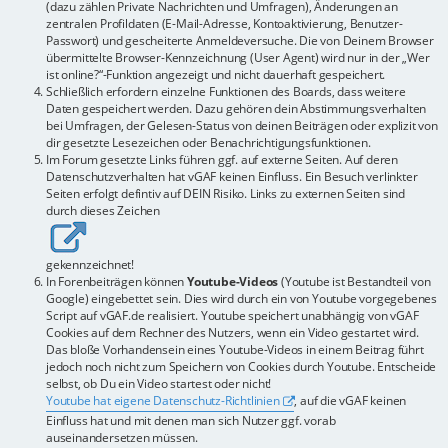
(dazu zählen Private Nachrichten und Umfragen), Änderungen an
zentralen Profildaten (E-Mail-Adresse, Kontoaktivierung, Benutzer-
Passwort) und gescheiterte Anmeldeversuche. Die von Deinem Browser
übermittelte Browser-Kennzeichnung (User Agent) wird nur in der „Wer
ist online?“-Funktion angezeigt und nicht dauerhaft gespeichert.
Schließlich erfordern einzelne Funktionen des Boards, dass weitere
Daten gespeichert werden. Dazu gehören dein Abstimmungsverhalten
bei Umfragen, der Gelesen-Status von deinen Beiträgen oder explizit von
dir gesetzte Lesezeichen oder Benachrichtigungsfunktionen.
Im Forum gesetzte Links führen ggf. auf externe Seiten. Auf deren
Datenschutzverhalten hat vGAF keinen Einfluss. Ein Besuch verlinkter
Seiten erfolgt defintiv auf DEIN Risiko. Links zu externen Seiten sind
durch dieses Zeichen
gekennzeichnet!
In Forenbeiträgen können
Youtube-Videos
(Youtube ist Bestandteil von
Google) eingebettet sein. Dies wird durch ein von Youtube vorgegebenes
Script auf vGAF.de realisiert. Youtube speichert unabhängig von vGAF
Cookies auf dem Rechner des Nutzers, wenn ein Video gestartet wird.
Das bloße Vorhandensein eines Youtube-Videos in einem Beitrag führt
jedoch noch nicht zum Speichern von Cookies durch Youtube. Entscheide
selbst, ob Du ein Video startest oder nicht!
Youtube hat eigene Datenschutz-Richtlinien
, auf die vGAF keinen
Einfluss hat und mit denen man sich Nutzer ggf. vorab
auseinandersetzen müssen.