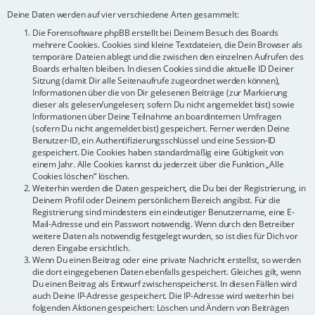
Deine Daten werden auf vier verschiedene Arten gesammelt:
Die Forensoftware phpBB erstellt bei Deinem Besuch des Boards
mehrere Cookies. Cookies sind kleine Textdateien, die Dein Browser als
temporäre Dateien ablegt und die zwischen den einzelnen Aufrufen des
Boards erhalten bleiben. In diesen Cookies sind die aktuelle ID Deiner
Sitzung (damit Dir alle Seitenaufrufe zugeordnet werden können),
Informationen über die von Dir gelesenen Beiträge (zur Markierung
dieser als gelesen/ungelesen; sofern Du nicht angemeldet bist) sowie
Informationen über Deine Teilnahme an boardinternen Umfragen
(sofern Du nicht angemeldet bist) gespeichert. Ferner werden Deine
Benutzer-ID, ein Authentifizierungsschlüssel und eine Session-ID
gespeichert. Die Cookies haben standardmäßig eine Gültigkeit von
einem Jahr. Alle Cookies kannst du jederzeit über die Funktion „Alle
Cookies löschen“ löschen.
Weiterhin werden die Daten gespeichert, die Du bei der Registrierung, in
Deinem Profil oder Deinem persönlichem Bereich angibst. Für die
Registrierung sind mindestens ein eindeutiger Benutzername, eine E-
Mail-Adresse und ein Passwort notwendig. Wenn durch den Betreiber
weitere Daten als notwendig festgelegt wurden, so ist dies für Dich vor
deren Eingabe ersichtlich.
Wenn Du einen Beitrag oder eine private Nachricht erstellst, so werden
die dort eingegebenen Daten ebenfalls gespeichert. Gleiches gilt, wenn
Du einen Beitrag als Entwurf zwischenspeicherst. In diesen Fällen wird
auch Deine IP-Adresse gespeichert. Die IP-Adresse wird weiterhin bei
folgenden Aktionen gespeichert: Löschen und Ändern von Beiträgen