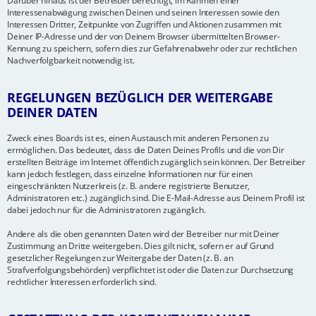
Darüber hinaus ist der Betreiber berechtigt, im Rahmen einer
Interessenabwägung zwischen Deinen und seinen Interessen sowie den
Interessen Dritter, Zeitpunkte von Zugriffen und Aktionen zusammen mit
Deiner IP-Adresse und der von Deinem Browser übermittelten Browser-
Kennung zu speichern, sofern dies zur Gefahrenabwehr oder zur rechtlichen
Nachverfolgbarkeit notwendig ist.
REGELUNGEN BEZÜGLICH DER WEITERGABE
DEINER DATEN
Zweck eines Boards ist es, einen Austausch mit anderen Personen zu
ermöglichen. Das bedeutet, dass die Daten Deines Profils und die von Dir
erstellten Beiträge im Internet öffentlich zugänglich sein können. Der Betreiber
kann jedoch festlegen, dass einzelne Informationen nur für einen
eingeschränkten Nutzerkreis (z. B. andere registrierte Benutzer,
Administratoren etc.) zugänglich sind. Die E-Mail-Adresse aus Deinem Profil ist
dabei jedoch nur für die Administratoren zugänglich.
Andere als die oben genannten Daten wird der Betreiber nur mit Deiner
Zustimmung an Dritte weitergeben. Dies gilt nicht, sofern er auf Grund
gesetzlicher Regelungen zur Weitergabe der Daten (z. B. an
Strafverfolgungsbehörden) verpflichtet ist oder die Daten zur Durchsetzung
rechtlicher Interessen erforderlich sind.