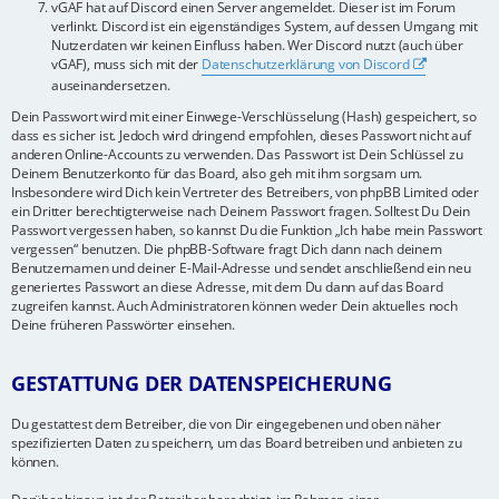
vGAF hat auf Discord einen Server angemeldet. Dieser ist im Forum
verlinkt. Discord ist ein eigenständiges System, auf dessen Umgang mit
Nutzerdaten wir keinen Einfluss haben. Wer Discord nutzt (auch über
vGAF), muss sich mit der
Datenschutzerklärung von Discord
auseinandersetzen.
Dein Passwort wird mit einer Einwege-Verschlüsselung (Hash) gespeichert, so
dass es sicher ist. Jedoch wird dringend empfohlen, dieses Passwort nicht auf
anderen Online-Accounts zu verwenden. Das Passwort ist Dein Schlüssel zu
Deinem Benutzerkonto für das Board, also geh mit ihm sorgsam um.
Insbesondere wird Dich kein Vertreter des Betreibers, von phpBB Limited oder
ein Dritter berechtigterweise nach Deinem Passwort fragen. Solltest Du Dein
Passwort vergessen haben, so kannst Du die Funktion „Ich habe mein Passwort
vergessen“ benutzen. Die phpBB-Software fragt Dich dann nach deinem
Benutzernamen und deiner E-Mail-Adresse und sendet anschließend ein neu
generiertes Passwort an diese Adresse, mit dem Du dann auf das Board
zugreifen kannst. Auch Administratoren können weder Dein aktuelles noch
Deine früheren Passwörter einsehen.
GESTATTUNG DER DATENSPEICHERUNG
Du gestattest dem Betreiber, die von Dir eingegebenen und oben näher
spezifizierten Daten zu speichern, um das Board betreiben und anbieten zu
können.