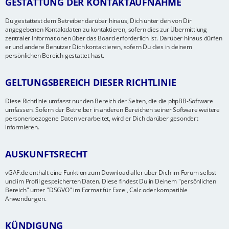
GESTATTUNG DER KONTAKTAUFNAHME
Du gestattest dem Betreiber darüber hinaus, Dich unter den von Dir
angegebenen Kontaktdaten zu kontaktieren, sofern dies zur Übermittlung
zentraler Informationen über das Board erforderlich ist. Darüber hinaus dürfen
er und andere Benutzer Dich kontaktieren, sofern Du dies in deinem
persönlichen Bereich gestattet hast.
GELTUNGSBEREICH DIESER RICHTLINIE
Diese Richtlinie umfasst nur den Bereich der Seiten, die die phpBB-Software
umfassen. Sofern der Betreiber in anderen Bereichen seiner Software weitere
personenbezogene Daten verarbeitet, wird er Dich darüber gesondert
informieren.
AUSKUNFTSRECHT
vGAF.de enthält eine Funktion zum Download aller über Dich im Forum selbst
und im Profil gespeicherten Daten. Diese findest Du in Deinem "persönlichen
Bereich" unter "DSGVO" im Format für Excel, Calc oder kompatible
Anwendungen.
KÜNDIGUNG