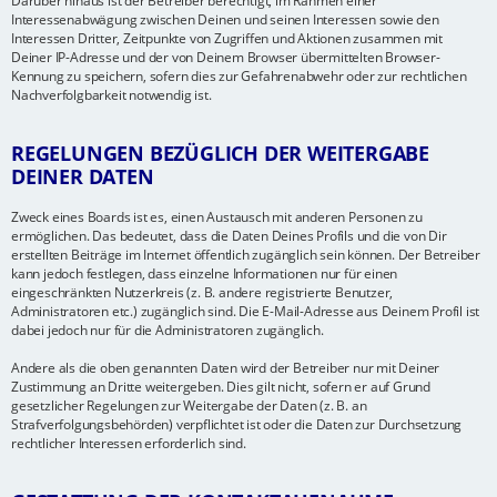
Darüber hinaus ist der Betreiber berechtigt, im Rahmen einer
Interessenabwägung zwischen Deinen und seinen Interessen sowie den
Interessen Dritter, Zeitpunkte von Zugriffen und Aktionen zusammen mit
Deiner IP-Adresse und der von Deinem Browser übermittelten Browser-
Kennung zu speichern, sofern dies zur Gefahrenabwehr oder zur rechtlichen
Nachverfolgbarkeit notwendig ist.
REGELUNGEN BEZÜGLICH DER WEITERGABE
DEINER DATEN
Zweck eines Boards ist es, einen Austausch mit anderen Personen zu
ermöglichen. Das bedeutet, dass die Daten Deines Profils und die von Dir
erstellten Beiträge im Internet öffentlich zugänglich sein können. Der Betreiber
kann jedoch festlegen, dass einzelne Informationen nur für einen
eingeschränkten Nutzerkreis (z. B. andere registrierte Benutzer,
Administratoren etc.) zugänglich sind. Die E-Mail-Adresse aus Deinem Profil ist
dabei jedoch nur für die Administratoren zugänglich.
Andere als die oben genannten Daten wird der Betreiber nur mit Deiner
Zustimmung an Dritte weitergeben. Dies gilt nicht, sofern er auf Grund
gesetzlicher Regelungen zur Weitergabe der Daten (z. B. an
Strafverfolgungsbehörden) verpflichtet ist oder die Daten zur Durchsetzung
rechtlicher Interessen erforderlich sind.