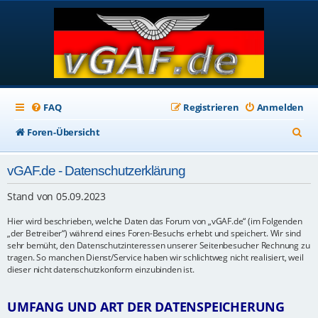
FAQ
Registrieren
Anmelden
S
Foren-Übersicht
u
vGAF.de - Datenschutzerklärung
c
h
Stand von 05.09.2023
e
Hier wird beschrieben, welche Daten das Forum von „vGAF.de“ (im Folgenden
„der Betreiber“) während eines Foren-Besuchs erhebt und speichert. Wir sind
sehr bemüht, den Datenschutzinteressen unserer Seitenbesucher Rechnung zu
tragen. So manchen Dienst/Service haben wir schlichtweg nicht realisiert, weil
dieser nicht datenschutzkonform einzubinden ist.
UMFANG UND ART DER DATENSPEICHERUNG