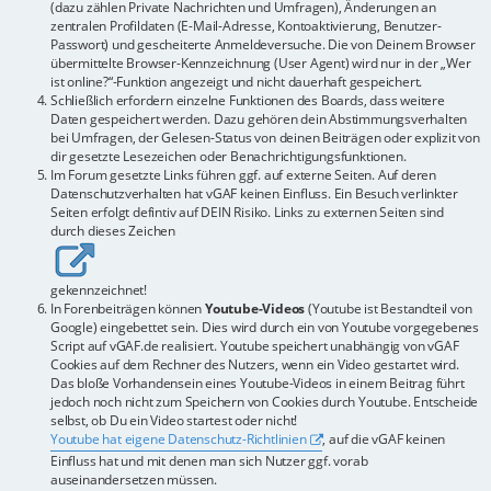
(dazu zählen Private Nachrichten und Umfragen), Änderungen an
zentralen Profildaten (E-Mail-Adresse, Kontoaktivierung, Benutzer-
Passwort) und gescheiterte Anmeldeversuche. Die von Deinem Browser
übermittelte Browser-Kennzeichnung (User Agent) wird nur in der „Wer
ist online?“-Funktion angezeigt und nicht dauerhaft gespeichert.
Schließlich erfordern einzelne Funktionen des Boards, dass weitere
Daten gespeichert werden. Dazu gehören dein Abstimmungsverhalten
bei Umfragen, der Gelesen-Status von deinen Beiträgen oder explizit von
dir gesetzte Lesezeichen oder Benachrichtigungsfunktionen.
Im Forum gesetzte Links führen ggf. auf externe Seiten. Auf deren
Datenschutzverhalten hat vGAF keinen Einfluss. Ein Besuch verlinkter
Seiten erfolgt defintiv auf DEIN Risiko. Links zu externen Seiten sind
durch dieses Zeichen
gekennzeichnet!
In Forenbeiträgen können
Youtube-Videos
(Youtube ist Bestandteil von
Google) eingebettet sein. Dies wird durch ein von Youtube vorgegebenes
Script auf vGAF.de realisiert. Youtube speichert unabhängig von vGAF
Cookies auf dem Rechner des Nutzers, wenn ein Video gestartet wird.
Das bloße Vorhandensein eines Youtube-Videos in einem Beitrag führt
jedoch noch nicht zum Speichern von Cookies durch Youtube. Entscheide
selbst, ob Du ein Video startest oder nicht!
Youtube hat eigene Datenschutz-Richtlinien
, auf die vGAF keinen
Einfluss hat und mit denen man sich Nutzer ggf. vorab
auseinandersetzen müssen.