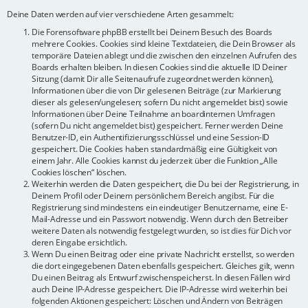
Deine Daten werden auf vier verschiedene Arten gesammelt:
Die Forensoftware phpBB erstellt bei Deinem Besuch des Boards
mehrere Cookies. Cookies sind kleine Textdateien, die Dein Browser als
temporäre Dateien ablegt und die zwischen den einzelnen Aufrufen des
Boards erhalten bleiben. In diesen Cookies sind die aktuelle ID Deiner
Sitzung (damit Dir alle Seitenaufrufe zugeordnet werden können),
Informationen über die von Dir gelesenen Beiträge (zur Markierung
dieser als gelesen/ungelesen; sofern Du nicht angemeldet bist) sowie
Informationen über Deine Teilnahme an boardinternen Umfragen
(sofern Du nicht angemeldet bist) gespeichert. Ferner werden Deine
Benutzer-ID, ein Authentifizierungsschlüssel und eine Session-ID
gespeichert. Die Cookies haben standardmäßig eine Gültigkeit von
einem Jahr. Alle Cookies kannst du jederzeit über die Funktion „Alle
Cookies löschen“ löschen.
Weiterhin werden die Daten gespeichert, die Du bei der Registrierung, in
Deinem Profil oder Deinem persönlichem Bereich angibst. Für die
Registrierung sind mindestens ein eindeutiger Benutzername, eine E-
Mail-Adresse und ein Passwort notwendig. Wenn durch den Betreiber
weitere Daten als notwendig festgelegt wurden, so ist dies für Dich vor
deren Eingabe ersichtlich.
Wenn Du einen Beitrag oder eine private Nachricht erstellst, so werden
die dort eingegebenen Daten ebenfalls gespeichert. Gleiches gilt, wenn
Du einen Beitrag als Entwurf zwischenspeicherst. In diesen Fällen wird
auch Deine IP-Adresse gespeichert. Die IP-Adresse wird weiterhin bei
folgenden Aktionen gespeichert: Löschen und Ändern von Beiträgen