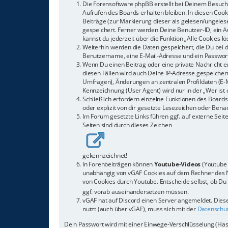
Die Forensoftware phpBB erstellt bei Deinem Besuch 
Aufrufen des Boards erhalten bleiben. In diesen Cook
Beiträge (zur Markierung dieser als gelesen/ungeles
gespeichert. Ferner werden Deine Benutzer-ID, ein Au
kannst du jederzeit über die Funktion „Alle Cookies l
Weiterhin werden die Daten gespeichert, die Du bei d
Benutzername, eine E-Mail-Adresse und ein Passwort 
Wenn Du einen Beitrag oder eine private Nachricht er
diesen Fällen wird auch Deine IP-Adresse gespeicher
Umfragen), Änderungen an zentralen Profildaten (E-
Kennzeichnung (User Agent) wird nur in der „Wer ist 
Schließlich erfordern einzelne Funktionen des Boar
oder explizit von dir gesetzte Lesezeichen oder Bena
Im Forum gesetzte Links führen ggf. auf externe Seite
Seiten sind durch dieses Zeichen
gekennzeichnet!
In Forenbeiträgen können
Youtube-Videos
(Youtube 
unabhängig von vGAF Cookies auf dem Rechner des Nu
von Cookies durch Youtube. Entscheide selbst, ob Du e
ggf. vorab auseinandersetzen müssen.
vGAF hat auf Discord einen Server angemeldet. Diese
nutzt (auch über vGAF), muss sich mit der
Datenschut
Dein Passwort wird mit einer Einwege-Verschlüsselung (Hash