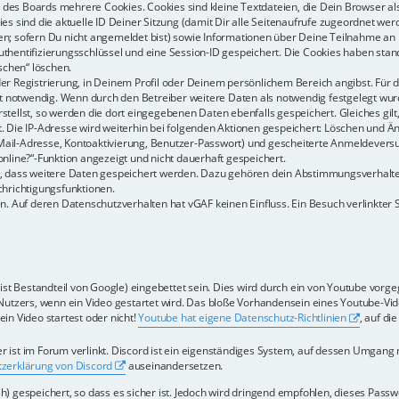
des Boards mehrere Cookies. Cookies sind kleine Textdateien, die Dein Browser al
ies sind die aktuelle ID Deiner Sitzung (damit Dir alle Seitenaufrufe zugeordnet we
en; sofern Du nicht angemeldet bist) sowie Informationen über Deine Teilnahme an
thentifizierungsschlüssel und eine Session-ID gespeichert. Die Cookies haben stan
öschen“ löschen.
er Registrierung, in Deinem Profil oder Deinem persönlichem Bereich angibst. Für d
notwendig. Wenn durch den Betreiber weitere Daten als notwendig festgelegt wurden,
stellst, so werden die dort eingegebenen Daten ebenfalls gespeichert. Gleiches gilt
t. Die IP-Adresse wird weiterhin bei folgenden Aktionen gespeichert: Löschen und Ä
Mail-Adresse, Kontoaktivierung, Benutzer-Passwort) und gescheiterte Anmeldevers
online?“-Funktion angezeigt und nicht dauerhaft gespeichert.
ds, dass weitere Daten gespeichert werden. Dazu gehören dein Abstimmungsverhalt
chrichtigungsfunktionen.
n. Auf deren Datenschutzverhalten hat vGAF keinen Einfluss. Ein Besuch verlinkter Sei
ist Bestandteil von Google) eingebettet sein. Dies wird durch ein von Youtube vorge
tzers, wenn ein Video gestartet wird. Das bloße Vorhandensein eines Youtube-Vide
in Video startest oder nicht!
Youtube hat eigene Datenschutz-Richtlinien
, auf di
r ist im Forum verlinkt. Discord ist ein eigenständiges System, auf dessen Umgang 
zerklärung von Discord
auseinandersetzen.
) gespeichert, so dass es sicher ist. Jedoch wird dringend empfohlen, dieses Pass