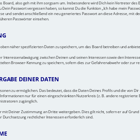
s Board, also geh mit ihm sorgsam um. Insbesondere wird Dich kein Vertreter des B
u Dein Passwort vergessen haben, so kannst Du die Funktion „Ich habe mein Passwo
 und sendet anschließend ein neu generiertes Passwort an diese Adresse, mit de
rüheren Passwörter einsehen.
NG
 oben näher spezifizierten Daten zu speichern, um das Board betreiben und anbiet
ner Interessenabwägung zwischen Deinen und seinen Interessen sowie den Interesse
elten Browser-Kennung zu speichern, sofern dies zur Gefahrenabwehr oder zur rech
RGABE DEINER DATEN
onen zu ermöglichen. Das bedeutet, dass die Daten Deines Profils und die von Dir er
Informationen nur für einen eingeschränkten Nutzerkreis (z. B. andere registrierte B
nistratoren zugänglich.
 mit Deiner Zustimmung an Dritte weitergeben. Dies gilt nicht, sofern er auf Grund
r Durchsetzung rechtlicher Interessen erforderlich sind.
ME