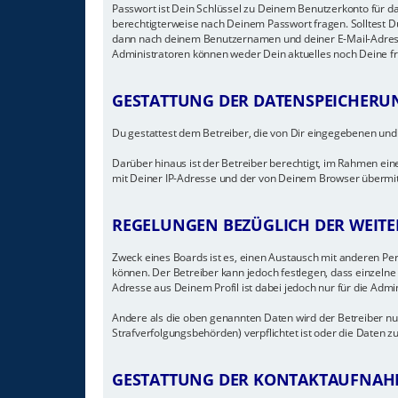
Passwort ist Dein Schlüssel zu Deinem Benutzerkonto für da
berechtigterweise nach Deinem Passwort fragen. Solltest D
dann nach deinem Benutzernamen und deiner E-Mail-Adresse
Administratoren können weder Dein aktuelles noch Deine f
GESTATTUNG DER DATENSPEICHERU
Du gestattest dem Betreiber, die von Dir eingegebenen und
Darüber hinaus ist der Betreiber berechtigt, im Rahmen ei
mit Deiner IP-Adresse und der von Deinem Browser übermitt
REGELUNGEN BEZÜGLICH DER WEITE
Zweck eines Boards ist es, einen Austausch mit anderen Pers
können. Der Betreiber kann jedoch festlegen, dass einzelne 
Adresse aus Deinem Profil ist dabei jedoch nur für die Admi
Andere als die oben genannten Daten wird der Betreiber nur
Strafverfolgungsbehörden) verpflichtet ist oder die Daten zu
GESTATTUNG DER KONTAKTAUFNAH