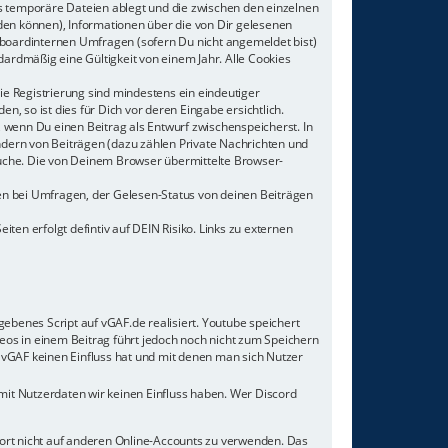
s temporäre Dateien ablegt und die zwischen den einzelnen
rden können), Informationen über die von Dir gelesenen
 boardinternen Umfragen (sofern Du nicht angemeldet bist)
dardmäßig eine Gültigkeit von einem Jahr. Alle Cookies
ie Registrierung sind mindestens ein eindeutiger
 so ist dies für Dich vor deren Eingabe ersichtlich.
, wenn Du einen Beitrag als Entwurf zwischenspeicherst. In
ndern von Beiträgen (dazu zählen Private Nachrichten und
uche. Die von Deinem Browser übermittelte Browser-
en bei Umfragen, der Gelesen-Status von deinen Beiträgen
ten erfolgt defintiv auf DEIN Risiko. Links zu externen
gebenes Script auf vGAF.de realisiert. Youtube speichert
os in einem Beitrag führt jedoch noch nicht zum Speichern
e vGAF keinen Einfluss hat und mit denen man sich Nutzer
mit Nutzerdaten wir keinen Einfluss haben. Wer Discord
wort nicht auf anderen Online-Accounts zu verwenden. Das