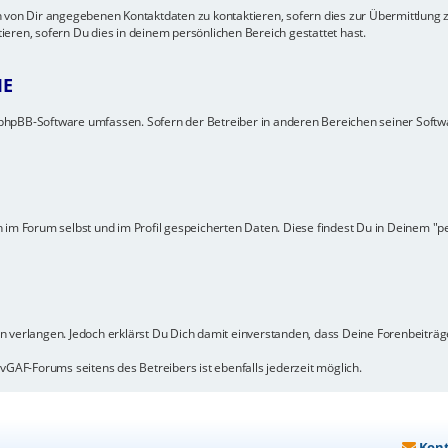
 von Dir angegebenen Kontaktdaten zu kontaktieren, sofern dies zur Übermittlung ze
eren, sofern Du dies in deinem persönlichen Bereich gestattet hast.
IE
ie phpBB-Software umfassen. Sofern der Betreiber in anderen Bereichen seiner Soft
 im Forum selbst und im Profil gespeicherten Daten. Diese findest Du in Deinem "p
n verlangen. Jedoch erklärst Du Dich damit einverstanden, dass Deine Forenbeiträ
vGAF-Forums seitens des Betreibers ist ebenfalls jederzeit möglich.
Kon