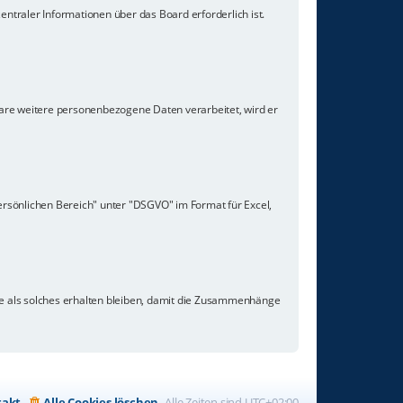
ntraler Informationen über das Board erforderlich ist.
ware weitere personenbezogene Daten verarbeitet, wird er
ersönlichen Bereich" unter "DSGVO" im Format für Excel,
ge als solches erhalten bleiben, damit die Zusammenhänge
takt
Alle Cookies löschen
Alle Zeiten sind
UTC+02:00