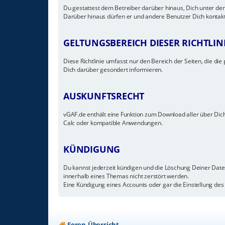
Du gestattest dem Betreiber darüber hinaus, Dich unter den
Darüber hinaus dürfen er und andere Benutzer Dich kontakti
GELTUNGSBEREICH DIESER RICHTLIN
Diese Richtlinie umfasst nur den Bereich der Seiten, die d
Dich darüber gesondert informieren.
AUSKUNFTSRECHT
vGAF.de enthält eine Funktion zum Download aller über Dich
Calc oder kompatible Anwendungen.
KÜNDIGUNG
Du kannst jederzeit kündigen und die Löschung Deiner Date
innerhalb eines Themas nicht zerstört werden.
Eine Kündigung eines Accounts oder gar die Einstellung des 
Foren-Übersicht