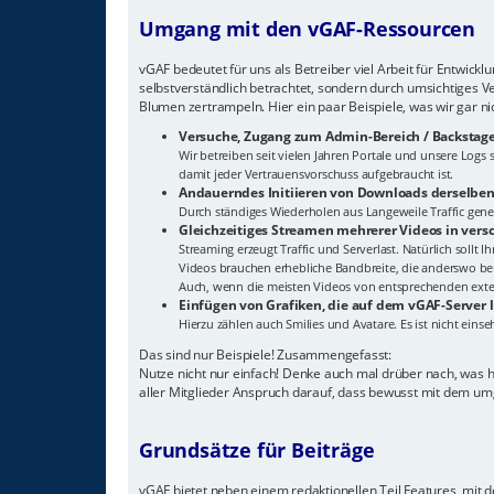
Umgang mit den vGAF-Ressourcen
vGAF bedeutet für uns als Betreiber viel Arbeit für Entwick
selbstverständlich betrachtet, sondern durch umsichtiges V
Blumen zertrampeln. Hier ein paar Beispiele, was wir gar n
Versuche, Zugang zum Admin-Bereich / Backstage
Wir betreiben seit vielen Jahren Portale und unsere Log
damit jeder Vertrauensvorschuss aufgebraucht ist.
Andauerndes Initiieren von Downloads derselben
Durch ständiges Wiederholen aus Langeweile Traffic gener
Gleichzeitiges Streamen mehrerer Videos in ver
Streaming erzeugt Traffic und Serverlast. Natürlich sollt 
Videos brauchen erhebliche Bandbreite, die anderswo ben
Auch, wenn die meisten Videos von entsprechenden extern
Einfügen von Grafiken, die auf dem vGAF-Server 
Hierzu zählen auch Smilies und Avatare. Es ist nicht eins
Das sind nur Beispiele! Zusammengefasst:
Nutze nicht nur einfach! Denke auch mal drüber nach, was 
aller Mitglieder Anspruch darauf, dass bewusst mit dem um
Grundsätze für Beiträge
vGAF bietet neben einem redaktionellen Teil Features, mit de