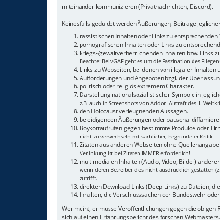
miteinander kommunizieren (Privatnachrichten, Discord).
Keinesfalls geduldet werden Äußerungen, Beiträge jeglicher
rassistischen Inhalten oder Links zu entsprechenden
pornografischen Inhalten oder Links zu entsprechende
kriegs-/gewaltverherrlichenden Inhalten bzw. Links 
Beachte: Bei vGAF geht es um die Faszination des Fliegen
Links zu Webseiten, bei denen von illegalen Inhalten
Aufforderungen und Angeboten bzgl. der Überlassung
politisch oder religiös extremem Charakter.
Darstellung nationalsozialistischer Symbole in jeglic
z.B. auch in Screenshots von Addon-Aircraft des II. Weltkr
den Holocaust verleugnenden Aussagen.
beleidigenden Äußerungen oder pauschal diffamieren
Boykottaufrufen gegen bestimmte Produkte oder Fi
nicht zu verwechseln mit sachlicher, begründeter Kritik.
Zitaten aus anderen Webseiten ohne Quellenangabe
Verlinkung ist bei Zitaten IMMER erforderlich!
multimedialen Inhalten (Audio, Video, Bilder) andere
wenn deren Betreiber dies nicht ausdrücklich gestatten (z
zutrifft.
direkten Download-Links (Deep-Links) zu Dateien, die a
Inhalten, die Verschlusssachen der Bundeswehr oder 
Wer meint, er müsse Veröffentlichungen gegen die obigen
sich auf einen Erfahrungsbericht des forschen Webmasters.