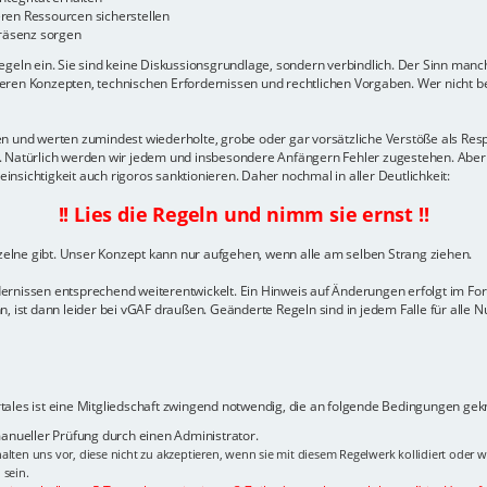
en Ressourcen sicherstellen
räsenz sorgen
geln ein. Sie sind keine Diskussionsgrundlage, sondern verbindlich. Der Sinn manch
ren Konzepten, technischen Erfordernissen und rechtlichen Vorgaben. Wer nicht ber
gelten und werten zumindest wiederholte, grobe oder gar vorsätzliche Verstöße als 
n. Natürlich werden wir jedem und insbesondere Anfängern Fehler zugestehen. Aber
sichtigkeit auch rigoros sanktionieren. Daher nochmal in aller Deutlichkeit:
!! Lies die Regeln und nimm sie ernst !!
nzelne gibt. Unser Konzept kann nur aufgehen, wenn alle am selben Strang ziehen.
dernissen entsprechend weiterentwickelt. Ein Hinweis auf Änderungen erfolgt im F
, ist dann leider bei vGAF draußen. Geänderte Regeln sind in jedem Falle für alle N
ales ist eine Mitgliedschaft zwingend notwendig, die an folgende Bedingungen geknü
 manueller Prüfung durch einen Administrator.
alten uns vor, diese nicht zu akzeptieren, wenn sie mit diesem Regelwerk kollidiert oder 
 sein.