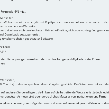
 Form oder PN mit...
 Webseiten.
n Webseiten inkl. solcher, die mit PopUps oder Bannern auf solche verweisen oder 
zu entsprechenden Webseiten.
s und durchaus auch um simulierte militärische Einsätze, nicht aber vordergründig um virt
 und Downloads auszugehen ist.
 urheberrechtlich geschützter Software.
her Form
ieges.
den Behauptungen mittelbar oder unmittelbar gegen Mitglieder oder Dritte.
rmen
r Webseiten,
.B. Youtube) und es entsprechend deren Vorgaben geschieht. Das Setzen von Links auf die b
uf anderen Servern liegen. Verlinken auf die betreffende Webseite ist jedoch legitim -
verbündeter Armeen sind oder vertrauliches Material von Institutionen und Firmen 
 Regeln vornehmen, der möge das tun - und zwar auf seiner eigenen Webseite und