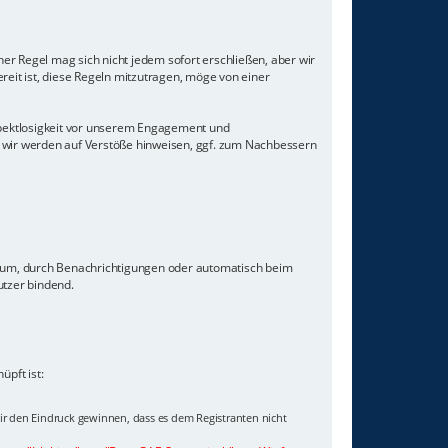
er Regel mag sich nicht jedem sofort erschließen, aber wir
eit ist, diese Regeln mitzutragen, möge von einer
Respektlosigkeit vor unserem Engagement und
 wir werden auf Verstöße hinweisen, ggf. zum Nachbessern
orum, durch Benachrichtigungen oder automatisch beim
utzer bindend.
pft ist:
wir den Eindruck gewinnen, dass es dem Registranten nicht