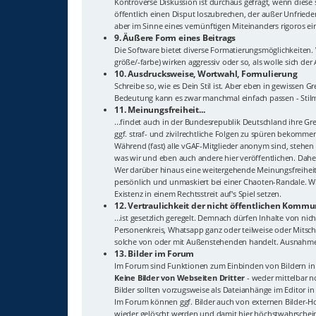
Kontroverse Diskussion ist durchaus gefragt, wenn diese 
öffentlich einen Disput loszubrechen, der außer Unfriede
aber im Sinne eines vernünftigen Miteinanders rigoros ei
9. Äußere Form eines Beitrags
Die Software bietet diverse Formatierungsmöglichkeiten
größe/-farbe) wirken aggressiv oder so, als wolle sich de
10. Ausdrucksweise, Wortwahl, Formulierung
Schreibe so, wie es Dein Stil ist. Aber eben in gewisse
Bedeutung kann es zwar manchmal einfach passen - Stilmi
11. Meinungsfreiheit...
...findet auch in der Bundesrepublik Deutschland ihre G
ggf. straf- und zivilrechtliche Folgen zu spüren bekomme
Während (fast) alle vGAF-Mitglieder anonym sind, stehen
was wir und eben auch andere hier veröffentlichen. Dahe
Wer darüber hinaus eine weitergehende Meinungsfreiheit
persönlich und unmaskiert bei einer Chaoten-Randale. Wi
Existenz in einem Rechtsstreit auf's Spiel setzen.
12. Vertraulichkeit der nicht öffentlichen Kommun
...ist gesetzlich geregelt. Demnach dürfen Inhalte von n
Personenkreis, Whatsapp ganz oder teilweise oder Mitschn
solche von oder mit Außenstehenden handelt. Ausnahme: 
13. Bilder im Forum
Im Forum sind Funktionen zum Einbinden von Bildern in 
Keine Bilder von Webseiten Dritter
- weder mittelbar no
Bilder sollten vorzugsweise als Dateianhänge im Editor i
Im Forum können ggf. Bilder auch von externen Bilder-Hos
wieder gelöscht werden und damit hier höchstwahrsche