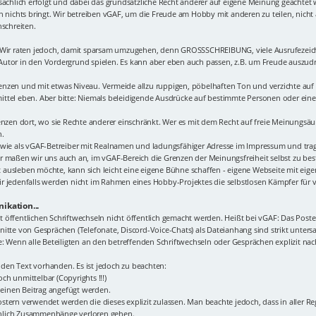
sachlich erfolgt und dabei das grundsätzliche Recht anderer auf eigene Meinung geachtet 
n nichts bringt. Wir betreiben vGAF, um die Freude am Hobby mit anderen zu teilen, nich
nschreiten.
. Wir raten jedoch, damit sparsam umzugehen, denn GROSSSCHREIBUNG, viele Ausrufezeic
r Autor in den Vordergrund spielen. Es kann aber eben auch passen, z.B. um Freude auszudrü
n Grenzen und mit etwas Niveau. Vermeide allzu ruppigen, pöbelhaften Ton und verzichte a
ttel eben. Aber bitte: Niemals beleidigende Ausdrücke auf bestimmte Personen oder eine 
renzen dort, wo sie Rechte anderer einschränkt. Wer es mit dem Recht auf freie Meinungsä
n.
 wie als vGAF-Betreiber mit Realnamen und ladungsfähiger Adresse im Impressum und tragen
r maßen wir uns auch an, im vGAF-Bereich die Grenzen der Meinungsfreiheit selbst zu best
 ausleben möchte, kann sich leicht eine eigene Bühne schaffen - eigene Webseite mit ei
r jedenfalls werden nicht im Rahmen eines Hobby-Projektes die selbstlosen Kämpfer für 
ikation...
icht öffentlichen Schriftwechseln nicht öffentlich gemacht werden. Heißt bei vGAF: Das Po
itte von Gesprächen (Telefonate, Discord-Voice-Chats) als Dateianhang sind strikt unters
Wenn alle Beteiligten an den betreffenden Schriftwechseln oder Gesprächen explizit nac
den Text vorhanden. Es ist jedoch zu beachten:
ch unmittelbar (Copyrights !!!)
n einen Beitrag angefügt werden.
tern verwendet werden die dieses explizit zulassen. Man beachte jedoch, dass in aller Re
inlich Zusammenhänge verloren gehen.