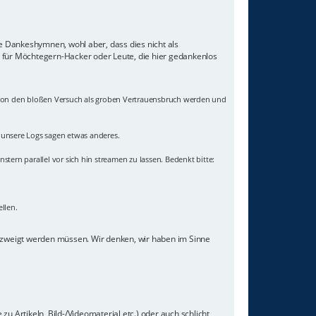
ne Dankeshymnen, wohl aber, dass dies nicht als
z für Möchtegern-Hacker oder Leute, die hier gedankenlos
 schon den bloßen Versuch als groben Vertrauensbruch werden und
- unsere Logs sagen etwas anderes.
nstern parallel vor sich hin streamen zu lassen. Bedenkt bitte:
llen.
gezweigt werden müssen. Wir denken, wir haben im Sinne
u Artikeln, Bild-/Videomaterial etc.) oder auch schlicht