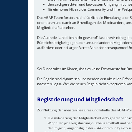
den sachgerechten und bewussten Umgang mit unser
für ein hohes Niveau der Community und ihrer Webp
Das vGAF-Team fordert nachdrücklich die Einhaltung aller Re
orientieren uns damit an Grundlagen des Miteinanders, unse
Mitgliedschaft absehen.
Die Ausrede "...hab' ich nicht gewusst!" lassen wir nicht 
Rücksichtslosigkeit gegenüber uns und anderen Mitglieder
auffordern oder bei argen Verstößen oder konsequenter Unein
Sei Dir darüber im Klaren, dass es keine Extrawürste für Ei
Die Regeln sind dynamisch und werden den aktuellen Erfor
nächsten Login. Wer die neuen Regeln nicht akzeptieren kann
Registrierung und Mitgliedschaft
Zur Nutzung der meisten Features und Inhalte des vGAF-Port
Die Aktivierung der Mitgliedschaft erfolgt erst nach
Wir prüfen jede Registrierung durchaus ernsthaft und beh
darum geht, längerfristig in der vGAF-Community aktiv zu