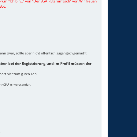
orum "Ich bin..." von "Der vGAF-Stammtisch" vor. Wir freuen
Bot.
ann zwar, sollte aber nicht öffentlich zugänglich gemacht
ben bei der Registrierung und im Profil müssen der
hört hier zum guten Ton.
on vGAF einverstanden.
.