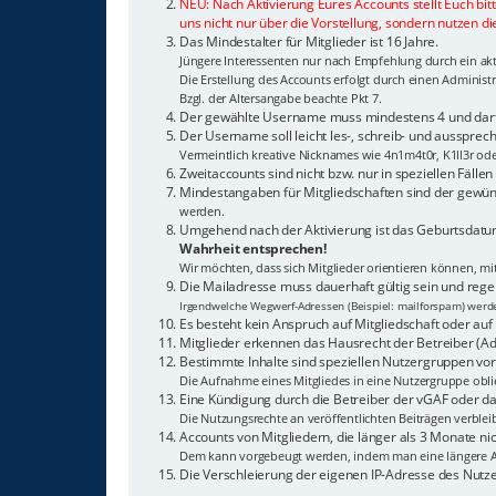
NEU: Nach Aktivierung Eures Accounts stellt Euch bit
uns nicht nur über die Vorstellung, sondern nutzen di
Das Mindestalter für Mitglieder ist 16 Jahre.
Jüngere Interessenten nur nach Empfehlung durch ein akti
Die Erstellung des Accounts erfolgt durch einen Adminis
Bzgl. der Altersangabe beachte Pkt 7.
Der gewählte Username muss mindestens 4 und darf 
Der Username soll leicht les-, schreib- und aussprech
Vermeintlich kreative Nicknames wie 4n1m4t0r, K1ll3r od
Zweitaccounts sind nicht bzw. nur in speziellen Fälle
Mindestangaben für Mitgliedschaften sind der gewün
werden.
Umgehend nach der Aktivierung ist das Geburtsdatum
Wahrheit entsprechen!
Wir möchten, dass sich Mitglieder orientieren können, m
Die Mailadresse muss dauerhaft gültig sein und reg
Irgendwelche Wegwerf-Adressen (Beispiel: mailforspam) werden
Es besteht kein Anspruch auf Mitgliedschaft oder auf 
Mitglieder erkennen das Hausrecht der Betreiber (Ad
Bestimmte Inhalte sind speziellen Nutzergruppen vor
Die Aufnahme eines Mitgliedes in eine Nutzergruppe oblie
Eine Kündigung durch die Betreiber der vGAF oder das
Die Nutzungsrechte an veröffentlichten Beiträgen verblei
Accounts von Mitgliedern, die länger als 3 Monate 
Dem kann vorgebeugt werden, indem man eine längere A
Die Verschleierung der eigenen IP-Adresse des Nutz