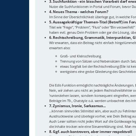
3. Suchfunktion - ein bisschen Vorarbeit darf erw
Nutze die Suchfunktionen in Portal und Forum, bevor Du
4. Neues Thema - welches Forum?
Im Sinne der Übersichtlichkeit überlege gut, in welche 
5. Aussagekräftiger Themen-Titel (Betreff) im Fo
Titel wie "Frage", "Problem", "Flusi" oder "Bin verzweif
haben evtl. genau Dein Problem oder gar die Lösung, überl
6. Rechtschreibung, Grammatik, Interpunktion, G
Wir erwarten, dass ein Beitrag nicht einfach hingelümmelt
erwarten also:
Groß- und Kleinschreibung
Trennung von Sätzen und Nebensätzen durch Sat
etwas Sorgfalt bei der Rechtschreibung (Eile ist ke
wenigstens eine grobe Gliederung des Geschriebe
Die Edit-Funktion ermöglicht nachträgliche Änderungen. E
Nein, wir ziehen uns nicht an jedem Rechtschreibfehler 
'runterziehen lassen, sondern konsequent eingreifen, wenn
Beiträge im T9-, Chatstyle o.ä. werden unbeachtet des In
7. Zynismus, Ironie, Sarkasmus...
...können sinnvolles Stilmittel sein, aber auch zu Fehlin
Ausdrucksweise und überlege vorher, wie Dein Beitrag auf
Auch Leser sollten nicht jedes Wort auf die Goldwaage leg
die Inhalte trocken wie eine Steuererklärung sind. Man m
8. Ggf. auch kontrovers, aber immer respektvoll