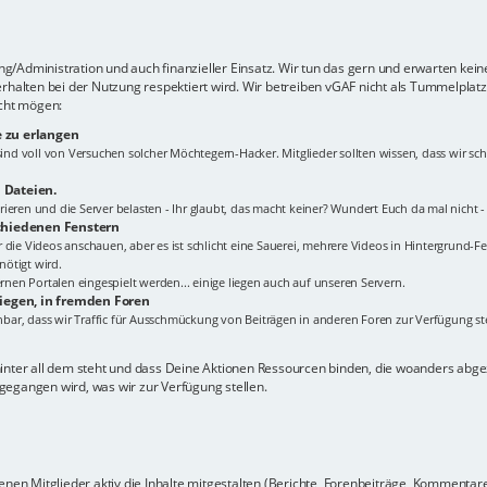
lung/Administration und auch finanzieller Einsatz. Wir tun das gern und erwarten kei
erhalten bei der Nutzung respektiert wird. Wir betreiben vGAF nicht als Tummelplat
icht mögen:
 zu erlangen
s sind voll von Versuchen solcher Möchtegern-Hacker. Mitglieder sollten wissen, dass wir
 Dateien.
ieren und die Server belasten - Ihr glaubt, das macht keiner? Wundert Euch da mal nicht 
schiedenen Fenstern
Ihr die Videos anschauen, aber es ist schlicht eine Sauerei, mehrere Videos in Hintergrund-Fe
ötigt wird.
en Portalen eingespielt werden... einige liegen auch auf unseren Servern.
liegen, in fremden Foren
ehbar, dass wir Traffic für Ausschmückung von Beiträgen in anderen Foren zur Verfügung ste
hinter all dem steht und dass Deine Aktionen Ressourcen binden, die woanders ab
gegangen wird, was wir zur Verfügung stellen.
nen Mitglieder aktiv die Inhalte mitgestalten (Berichte, Forenbeiträge, Kommentare z