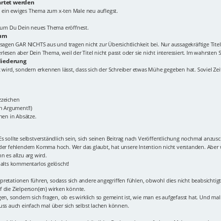
artet werden
 ein ewiges Thema zum x-ten Male neu auflegst.
Forum Du Dein neues Thema eröffnest.
rum
elt!" sagen GAR NICHTS aus und tragen nicht zur Übersichtlichkeit bei. Nur aussagekräftig
esen aber Dein Thema, weil der Titel nicht passt oder sie nicht interessiert. Im wahrsten S
liederung
 wird, sondern erkennen lässt, dass sich der Schreiber etwas Mühe gegeben hat. Soviel Zeit 
zzeichen
in Argument!!)
nen in Absätze.
s sollte selbstverständlich sein, sich seinen Beitrag nach Veröffentlichung nochmal anzus
oder fehlendem Komma hoch. Wer das glaubt, hat unsere Intention nicht verstanden. Aber w
 es allzu arg wird.
halts kommentarlos gelöscht!
terpretationen führen, sodass sich andere angegriffen fühlen, obwohl dies nicht beabsicht
 die Zielperson(en) wirken könnte.
en, sondern sich fragen, ob es wirklich so gemeint ist, wie man es aufgefasst hat. Und mal 
uss auch einfach mal über sich selbst lachen können.