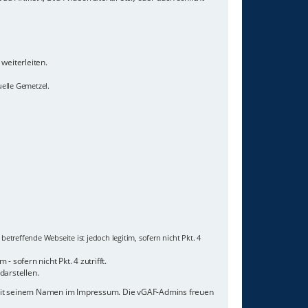
weiterleiten.
uelle Gemetzel.
etreffende Webseite ist jedoch legitim, sofern nicht Pkt. 4
 sofern nicht Pkt. 4 zutrifft.
darstellen.
 mit seinem Namen im Impressum. Die vGAF-Admins freuen