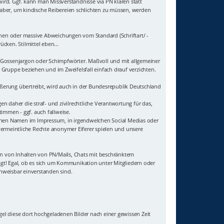
wird. Ggf. kann man Missverständnisse via PN klären statt
t aber, um kindische Reibereien schlichten zu müssen, werden
hen oder massive Abweichungen vom Standard (Schriftart/ -
cken. Stilmittel eben...
uf Gossenjargon oder Schimpfwörter. Maßvoll und mit allgemeiner
Gruppe beziehen und im Zweifelsfall einfach drauf verzichten.
ußerung übertreibt, wird auch in der Bundesrepublik Deutschland
 daher die straf- und zivilrechtliche Verantwortung für das,
immen - ggf. auch fallweise.
genen Namen im Impressum, in irgendwelchen Social Medias oder
vermeintliche Rechte anonymer Eiferer spielen und unsere
sten von Inhalten von PN/Mails, Chats mit beschränktem
agt! Egal, ob es sich um Kommunikation unter Mitgliedern oder
hweisbar einverstanden sind.
gel diese dort hochgeladenen Bilder nach einer gewissen Zeit