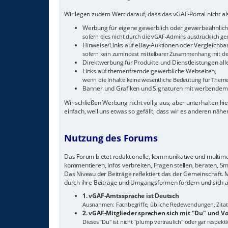
Wir legen zudem Wert darauf, dass das vGAF-Portal nicht 
Werbung für eigene gewerblich oder gewerbeähnlich 
sofern dies nicht durch die vGAF-Admins ausdrücklich gen
Hinweise/Links auf eBay-Auktionen oder Vergleichba
sofern kein zumindest mittelbarer Zusammenhang mit de
Direktwerbung für Produkte und Dienstleistungen all
Links auf themenfremde gewerbliche Webseiten,
wenn die Inhalte keine wesentliche Bedeutung für The
Banner und Grafiken und Signaturen mit werbendem
Wir schließen Werbung nicht völlig aus, aber unterhalten 
einfach, weil uns etwas so gefällt, dass wir es anderen näh
Nutzung des Forums
Das Forum bietet redaktionelle, kommunikative und multimedi
kommentieren, Infos verbreiten, Fragen stellen, beraten, S
Das Niveau der Beiträge reflektiert das der Gemeinschaft.
durch ihre Beiträge und Umgangsformen fördern und sich a
1. vGAF-Amtssprache ist Deutsch
Ausnahmen: Fachbegriffe, übliche Redewendungen, Zitate, 
2. vGAF-Mitglieder sprechen sich mit "Du" und
Dieses "Du" ist nicht "plump vertraulich" oder gar respek