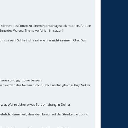
e Titel können das Forum zu einem Nachschlagewerk machen. Andere
inne des Wortes: Thema verfehlt - 6 - setzen!
muss sein! Schließlich sind wie hier nicht in einem Chat! Wir
chauen und ggf. zu verbessern.
ir werden das Niveau nicht durch einzelne gleichgültige Nutzer
igt war. Wahre daher etwas Zurückhaltung in Deiner
ehrlich: Keiner will, dass der Humor auf der Strecke bleibt und