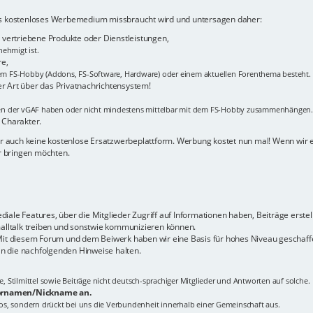
als kostenloses Werbemedium missbraucht wird und untersagen daher:
vertriebene Produkte oder Dienstleistungen,
ehmigt ist.
re,
m FS-Hobby (Addons, FS-Software, Hardware) oder einem aktuellen Forenthema besteht.
er Art über das Privatnachrichtensystem!
men der vGAF haben oder nicht mindestens mittelbar mit dem FS-Hobby zusammenhängen.
 Charakter.
hier auch keine kostenlose Ersatzwerbeplattform. Werbung kostet nun mal! Wenn wir
er bringen möchten.
ale Features, über die Mitglieder Zugriff auf Informationen haben, Beiträge erstel
malltalk treiben und sonstwie kommunizieren können.
 Mit diesem Forum und dem Beiwerk haben wir eine Basis für hohes Niveau geschaffe
n die nachfolgenden Hinweise halten.
Stilmittel sowie Beiträge nicht deutsch-sprachiger Mitglieder und Antworten auf solche.
 Vornamen/Nickname an.
tlos, sondern drückt bei uns die Verbundenheit innerhalb einer Gemeinschaft aus.