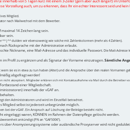
te innerhalb von 5 Tagen kurz mit einem 3-Zeiler (gern aber auch länger!) im Unterf
ese Vorstellung auch, um zu erkennen, dass Ihr ein echter Interessent seid und kein 
ves Mitglied.
trator nach Mailwechsel mit dem Bewerber.
maximal 14 Zeichen lang sein.
bar sein.
er ^^|^^ dulden wir ebensowenig wie solche mit Zahlenkolonnen (mehr als 4 Zahlen).
n nach Rücksprache mit der Administration erlaubt.
schte Nickname, eine Mail-Adresse und das individuelle Passwort.
Die Mail-Adresse k
 im Profil zu ergänzen und als Signatur der Vorname einzutragen.
Sämtliche Anga
it wem sie es in etwa zu tun haben (Alter) und die Ansprache über den realen Vornamen ge
elmäßig abgefragt werden!
 nicht akzeptiert. Mitglieder erklären sich mit Kontaktaufnahme via Mail durch die Betreiber v
Fortbestand einer Mitgliedschaft.
ministratoren) innerhalb der vGAF an.
behalten.
gt den Administratoren und wird im Einzelfall betrachtet.
 Mitglied selbst ist jederzeit unbegründet möglich.
ben bei der vGAF. Ein Anspruch auf Löschung der Beiträge besteht nicht.
nicht eingeloggt waren, KÖNNEN im Rahmen der Datenpflege gelöscht werden.
bwesenheit ankündigt (PN an "GAF5006").
ers über Anomysierungssysteme oder ausländische Proxyserver wird nicht geduldet