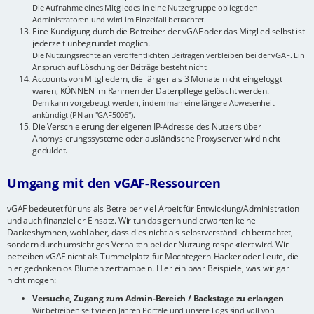
Die Aufnahme eines Mitgliedes in eine Nutzergruppe obliegt den
Administratoren und wird im Einzelfall betrachtet.
Eine Kündigung durch die Betreiber der vGAF oder das Mitglied selbst ist
jederzeit unbegründet möglich.
Die Nutzungsrechte an veröffentlichten Beiträgen verbleiben bei der vGAF. Ein
Anspruch auf Löschung der Beiträge besteht nicht.
Accounts von Mitgliedern, die länger als 3 Monate nicht eingeloggt
waren, KÖNNEN im Rahmen der Datenpflege gelöscht werden.
Dem kann vorgebeugt werden, indem man eine längere Abwesenheit
ankündigt (PN an "GAF5006").
Die Verschleierung der eigenen IP-Adresse des Nutzers über
Anomysierungssysteme oder ausländische Proxyserver wird nicht
geduldet.
Umgang mit den vGAF-Ressourcen
vGAF bedeutet für uns als Betreiber viel Arbeit für Entwicklung/Administration
und auch finanzieller Einsatz. Wir tun das gern und erwarten keine
Dankeshymnen, wohl aber, dass dies nicht als selbstverständlich betrachtet,
sondern durch umsichtiges Verhalten bei der Nutzung respektiert wird. Wir
betreiben vGAF nicht als Tummelplatz für Möchtegern-Hacker oder Leute, die
hier gedankenlos Blumen zertrampeln. Hier ein paar Beispiele, was wir gar
nicht mögen:
Versuche, Zugang zum Admin-Bereich / Backstage zu erlangen
Wir betreiben seit vielen Jahren Portale und unsere Logs sind voll von