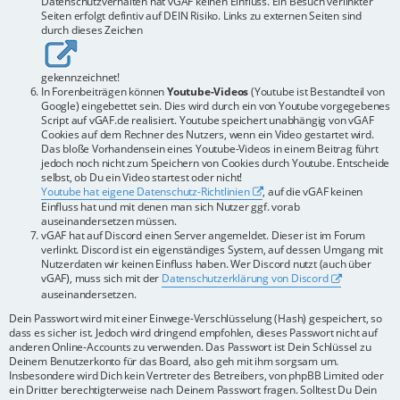
Datenschutzverhalten hat vGAF keinen Einfluss. Ein Besuch verlinkter
Seiten erfolgt defintiv auf DEIN Risiko. Links zu externen Seiten sind
durch dieses Zeichen
gekennzeichnet!
In Forenbeiträgen können
Youtube-Videos
(Youtube ist Bestandteil von
Google) eingebettet sein. Dies wird durch ein von Youtube vorgegebenes
Script auf vGAF.de realisiert. Youtube speichert unabhängig von vGAF
Cookies auf dem Rechner des Nutzers, wenn ein Video gestartet wird.
Das bloße Vorhandensein eines Youtube-Videos in einem Beitrag führt
jedoch noch nicht zum Speichern von Cookies durch Youtube. Entscheide
selbst, ob Du ein Video startest oder nicht!
Youtube hat eigene Datenschutz-Richtlinien
, auf die vGAF keinen
Einfluss hat und mit denen man sich Nutzer ggf. vorab
auseinandersetzen müssen.
vGAF hat auf Discord einen Server angemeldet. Dieser ist im Forum
verlinkt. Discord ist ein eigenständiges System, auf dessen Umgang mit
Nutzerdaten wir keinen Einfluss haben. Wer Discord nutzt (auch über
vGAF), muss sich mit der
Datenschutzerklärung von Discord
auseinandersetzen.
Dein Passwort wird mit einer Einwege-Verschlüsselung (Hash) gespeichert, so
dass es sicher ist. Jedoch wird dringend empfohlen, dieses Passwort nicht auf
anderen Online-Accounts zu verwenden. Das Passwort ist Dein Schlüssel zu
Deinem Benutzerkonto für das Board, also geh mit ihm sorgsam um.
Insbesondere wird Dich kein Vertreter des Betreibers, von phpBB Limited oder
ein Dritter berechtigterweise nach Deinem Passwort fragen. Solltest Du Dein