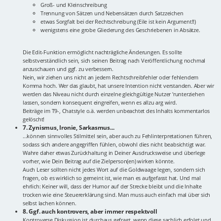
Groß- und Kleinschreibung
Trennung von Sätzen und Nebensätzen durch Satzzeichen
etwas Sorgfalt bei der Rechtschreibung (Eile ist kein Argument!!)
wenigstens eine grobe Gliederung des Geschriebenen in Absätze.
Die Edit-Funktion ermöglicht nachträgliche Änderungen. Es sollte
selbstverständlich sein, sich seinen Beitrag nach Veröffentlichung nochmal
anzuschauen und ggf. zu verbessern.
Nein, wir ziehen uns nicht an jedem Rechtschreibfehler oder fehlendem
Komma hoch. Wer das glaubt, hat unsere Intention nicht verstanden. Aber wir
werden das Niveau nicht durch einzelne gleichgültige Nutzer 'runterziehen
lassen, sondern konsequent eingreifen, wenn es allzu arg wird.
Beiträge im T9-, Chatstyle o.ä. werden unbeachtet des Inhalts kommentarlos
gelöscht!
7. Zynismus, Ironie, Sarkasmus...
...können sinnvolles Stilmittel sein, aber auch zu Fehlinterpretationen führen,
sodass sich andere angegriffen fühlen, obwohl dies nicht beabsichtigt war.
Wahre daher etwas Zurückhaltung in Deiner Ausdrucksweise und überlege
vorher, wie Dein Beitrag auf die Zielperson(en) wirken könnte.
Auch Leser sollten nicht jedes Wort auf die Goldwaage legen, sondern sich
fragen, ob es wirklich so gemeint ist, wie man es aufgefasst hat. Und mal
ehrlich: Keiner will, dass der Humor auf der Strecke bleibt und die Inhalte
trocken wie eine Steuererklärung sind. Man muss auch einfach mal über sich
selbst lachen können.
8. Ggf. auch kontrovers, aber immer respektvoll
Kontroverse Diskussion ist durchaus gefragt, wenn diese sachlich erfolgt und