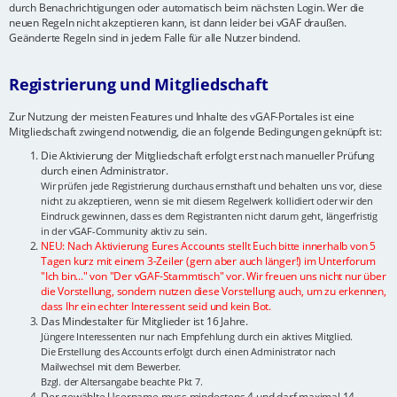
durch Benachrichtigungen oder automatisch beim nächsten Login. Wer die
neuen Regeln nicht akzeptieren kann, ist dann leider bei vGAF draußen.
Geänderte Regeln sind in jedem Falle für alle Nutzer bindend.
Registrierung und Mitgliedschaft
Zur Nutzung der meisten Features und Inhalte des vGAF-Portales ist eine
Mitgliedschaft zwingend notwendig, die an folgende Bedingungen geknüpft ist:
Die Aktivierung der Mitgliedschaft erfolgt erst nach manueller Prüfung
durch einen Administrator.
Wir prüfen jede Registrierung durchaus ernsthaft und behalten uns vor, diese
nicht zu akzeptieren, wenn sie mit diesem Regelwerk kollidiert oder wir den
Eindruck gewinnen, dass es dem Registranten nicht darum geht, längerfristig
in der vGAF-Community aktiv zu sein.
NEU: Nach Aktivierung Eures Accounts stellt Euch bitte innerhalb von 5
Tagen kurz mit einem 3-Zeiler (gern aber auch länger!) im Unterforum
"Ich bin..." von "Der vGAF-Stammtisch" vor. Wir freuen uns nicht nur über
die Vorstellung, sondern nutzen diese Vorstellung auch, um zu erkennen,
dass Ihr ein echter Interessent seid und kein Bot.
Das Mindestalter für Mitglieder ist 16 Jahre.
Jüngere Interessenten nur nach Empfehlung durch ein aktives Mitglied.
Die Erstellung des Accounts erfolgt durch einen Administrator nach
Mailwechsel mit dem Bewerber.
Bzgl. der Altersangabe beachte Pkt 7.
Der gewählte Username muss mindestens 4 und darf maximal 14