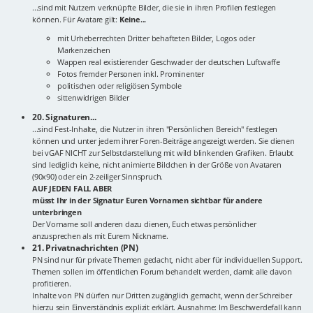
...sind mit Nutzern verknüpfte Bilder, die sie in ihren Profilen festlegen
können. Für Avatare gilt:
Keine...
mit Urheberrechten Dritter behafteten Bilder, Logos oder
Markenzeichen
Wappen real existierender Geschwader der deutschen Luftwaffe
Fotos fremder Personen inkl. Prominenter
politischen oder religiösen Symbole
sittenwidrigen Bilder
20. Signaturen...
...sind Fest-Inhalte, die Nutzer in ihren "Persönlichen Bereich" festlegen
können und unter jedem ihrer Foren-Beiträge angezeigt werden. Sie dienen
bei vGAF NICHT zur Selbstdarstellung mit wild blinkenden Grafiken. Erlaubt
sind lediglich keine, nicht animierte Bildchen in der Größe von Avataren
(90x90) oder ein 2-zeiliger Sinnspruch.
AUF JEDEN FALL ABER
müsst Ihr in der Signatur Euren Vornamen sichtbar für andere
unterbringen
Der Vorname soll anderen dazu dienen, Euch etwas persönlicher
anzusprechen als mit Eurem Nickname.
21. Privatnachrichten (PN)
PN sind nur für private Themen gedacht, nicht aber für individuellen Support.
Themen sollen im öffentlichen Forum behandelt werden, damit alle davon
profitieren.
Inhalte von PN dürfen nur Dritten zugänglich gemacht, wenn der Schreiber
hierzu sein Einverständnis explizit erklärt. Ausnahme: Im Beschwerdefall kann