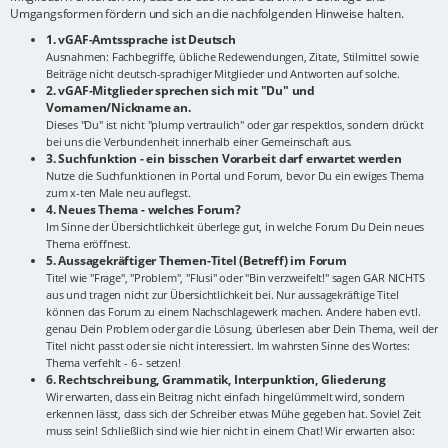
Umgangsformen fördern und sich an die nachfolgenden Hinweise halten.
1. vGAF-Amtssprache ist Deutsch
Ausnahmen: Fachbegriffe, übliche Redewendungen, Zitate, Stilmittel sowie
Beiträge nicht deutsch-sprachiger Mitglieder und Antworten auf solche.
2. vGAF-Mitglieder sprechen sich mit "Du" und
Vornamen/Nickname an.
Dieses "Du" ist nicht "plump vertraulich" oder gar respektlos, sondern drückt
bei uns die Verbundenheit innerhalb einer Gemeinschaft aus.
3. Suchfunktion - ein bisschen Vorarbeit darf erwartet werden
Nutze die Suchfunktionen in Portal und Forum, bevor Du ein ewiges Thema
zum x-ten Male neu auflegst.
4. Neues Thema - welches Forum?
Im Sinne der Übersichtlichkeit überlege gut, in welche Forum Du Dein neues
Thema eröffnest.
5. Aussagekräftiger Themen-Titel (Betreff) im Forum
Titel wie "Frage", "Problem", "Flusi" oder "Bin verzweifelt!" sagen GAR NICHTS
aus und tragen nicht zur Übersichtlichkeit bei. Nur aussagekräftige Titel
können das Forum zu einem Nachschlagewerk machen. Andere haben evtl.
genau Dein Problem oder gar die Lösung, überlesen aber Dein Thema, weil der
Titel nicht passt oder sie nicht interessiert. Im wahrsten Sinne des Wortes:
Thema verfehlt - 6 - setzen!
6. Rechtschreibung, Grammatik, Interpunktion, Gliederung
Wir erwarten, dass ein Beitrag nicht einfach hingelümmelt wird, sondern
erkennen lässt, dass sich der Schreiber etwas Mühe gegeben hat. Soviel Zeit
muss sein! Schließlich sind wie hier nicht in einem Chat! Wir erwarten also: