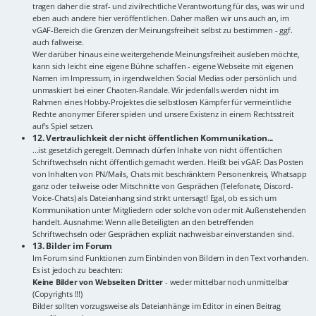
tragen daher die straf- und zivilrechtliche Verantwortung für das, was wir und
eben auch andere hier veröffentlichen. Daher maßen wir uns auch an, im
vGAF-Bereich die Grenzen der Meinungsfreiheit selbst zu bestimmen - ggf.
auch fallweise.
Wer darüber hinaus eine weitergehende Meinungsfreiheit ausleben möchte,
kann sich leicht eine eigene Bühne schaffen - eigene Webseite mit eigenen
Namen im Impressum, in irgendwelchen Social Medias oder persönlich und
unmaskiert bei einer Chaoten-Randale. Wir jedenfalls werden nicht im
Rahmen eines Hobby-Projektes die selbstlosen Kämpfer für vermeintliche
Rechte anonymer Eiferer spielen und unsere Existenz in einem Rechtsstreit
auf's Spiel setzen.
12. Vertraulichkeit der nicht öffentlichen Kommunikation...
...ist gesetzlich geregelt. Demnach dürfen Inhalte von nicht öffentlichen
Schriftwechseln nicht öffentlich gemacht werden. Heißt bei vGAF: Das Posten
von Inhalten von PN/Mails, Chats mit beschränktem Personenkreis, Whatsapp
ganz oder teilweise oder Mitschnitte von Gesprächen (Telefonate, Discord-
Voice-Chats) als Dateianhang sind strikt untersagt! Egal, ob es sich um
Kommunikation unter Mitgliedern oder solche von oder mit Außenstehenden
handelt. Ausnahme: Wenn alle Beteiligten an den betreffenden
Schriftwechseln oder Gesprächen explizit nachweisbar einverstanden sind.
13. Bilder im Forum
Im Forum sind Funktionen zum Einbinden von Bildern in den Text vorhanden.
Es ist jedoch zu beachten:
Keine Bilder von Webseiten Dritter
- weder mittelbar noch unmittelbar
(Copyrights !!!)
Bilder sollten vorzugsweise als Dateianhänge im Editor in einen Beitrag