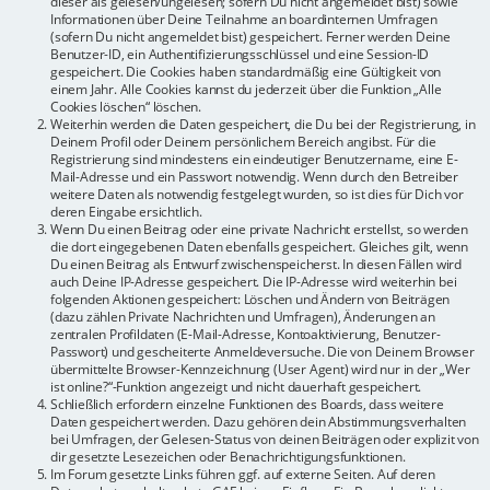
dieser als gelesen/ungelesen; sofern Du nicht angemeldet bist) sowie
Informationen über Deine Teilnahme an boardinternen Umfragen
(sofern Du nicht angemeldet bist) gespeichert. Ferner werden Deine
Benutzer-ID, ein Authentifizierungsschlüssel und eine Session-ID
gespeichert. Die Cookies haben standardmäßig eine Gültigkeit von
einem Jahr. Alle Cookies kannst du jederzeit über die Funktion „Alle
Cookies löschen“ löschen.
Weiterhin werden die Daten gespeichert, die Du bei der Registrierung, in
Deinem Profil oder Deinem persönlichem Bereich angibst. Für die
Registrierung sind mindestens ein eindeutiger Benutzername, eine E-
Mail-Adresse und ein Passwort notwendig. Wenn durch den Betreiber
weitere Daten als notwendig festgelegt wurden, so ist dies für Dich vor
deren Eingabe ersichtlich.
Wenn Du einen Beitrag oder eine private Nachricht erstellst, so werden
die dort eingegebenen Daten ebenfalls gespeichert. Gleiches gilt, wenn
Du einen Beitrag als Entwurf zwischenspeicherst. In diesen Fällen wird
auch Deine IP-Adresse gespeichert. Die IP-Adresse wird weiterhin bei
folgenden Aktionen gespeichert: Löschen und Ändern von Beiträgen
(dazu zählen Private Nachrichten und Umfragen), Änderungen an
zentralen Profildaten (E-Mail-Adresse, Kontoaktivierung, Benutzer-
Passwort) und gescheiterte Anmeldeversuche. Die von Deinem Browser
übermittelte Browser-Kennzeichnung (User Agent) wird nur in der „Wer
ist online?“-Funktion angezeigt und nicht dauerhaft gespeichert.
Schließlich erfordern einzelne Funktionen des Boards, dass weitere
Daten gespeichert werden. Dazu gehören dein Abstimmungsverhalten
bei Umfragen, der Gelesen-Status von deinen Beiträgen oder explizit von
dir gesetzte Lesezeichen oder Benachrichtigungsfunktionen.
Im Forum gesetzte Links führen ggf. auf externe Seiten. Auf deren