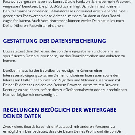
Passwort vergessen haben, so kannst Du die Funktion „Ich habe mein Passwort
vergessen“ benutzen. Die phpBB-Software fragt Dich dann nach deinem
Benutzernamen und deiner E-Mail-Adresse und sendet anschließend ein neu
generiertes Passwort an diese Adresse, mit dem Du dann auf das Board
zugreifen kannst. Auch Administratoren können weder Dein aktuelles noch
Deine früheren Passwörter einsehen.
GESTATTUNG DER DATENSPEICHERUNG
Du gestattest dem Betreiber, die von Dir eingegebenen und oben näher
spezifizierten Daten zu speichern, um das Board betreiben und anbieten zu
können.
Darüber hinaus ist der Betreiber berechtigt, im Rahmen einer
Interessenabwägung zwischen Deinen und seinen Interessen sowie den
Interessen Dritter, Zeitpunkte von Zugriffen und Aktionen zusammen mit
Deiner IP-Adresse und der von Deinem Browser übermittelten Browser-
Kennung zu speichern, sofern dies zur Gefahrenabwehr oder zur rechtlichen
Nachverfolgbarkeit notwendig ist.
REGELUNGEN BEZÜGLICH DER WEITERGABE
DEINER DATEN
Zweck eines Boards ist es, einen Austausch mit anderen Personen zu
ermöglichen. Das bedeutet, dass die Daten Deines Profils und die von Dir