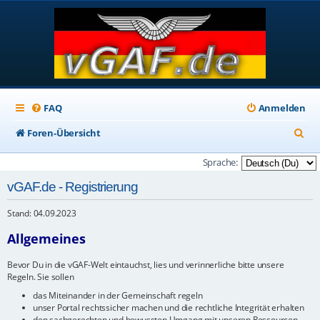
FAQ
Anmelden
S
Foren-Übersicht
u
Sprache:
c
vGAF.de - Registrierung
h
Stand: 04.09.2023
e
Allgemeines
Bevor Du in die vGAF-Welt eintauchst, lies und verinnerliche bitte unsere
Regeln. Sie sollen
das Miteinander in der Gemeinschaft regeln
unser Portal rechtssicher machen und die rechtliche Integrität erhalten
den sachgerechten und bewussten Umgang mit unseren Ressourcen