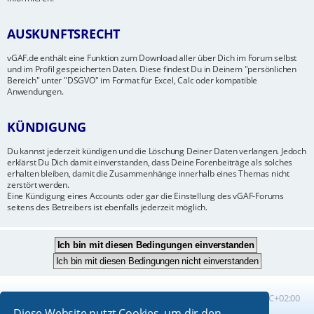
AUSKUNFTSRECHT
vGAF.de enthält eine Funktion zum Download aller über Dich im Forum selbst
und im Profil gespeicherten Daten. Diese findest Du in Deinem "persönlichen
Bereich" unter "DSGVO" im Format für Excel, Calc oder kompatible
Anwendungen.
KÜNDIGUNG
Du kannst jederzeit kündigen und die Löschung Deiner Daten verlangen. Jedoch
erklärst Du Dich damit einverstanden, dass Deine Forenbeiträge als solches
erhalten bleiben, damit die Zusammenhänge innerhalb eines Themas nicht
zerstört werden.
Eine Kündigung eines Accounts oder gar die Einstellung des vGAF-Forums
seitens des Betreibers ist ebenfalls jederzeit möglich.
Foren-Übersicht
Alle Zeiten sind
UTC+02:00
Diese Website nutzt Cookies, um dir den