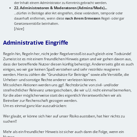
der Inhalt einem Administrator zu Kenntnis gebracht werden.
22. Administratoren & Moderatoren (Admins/Mods)...
...dürfen in Beiträge aller Art eingreifen, diese verändern, temporär oder
dauerhaft entfernen, wenn diese
nach ihrem Ermessen
Regel- oder gar
Gesetzesverstöße beinhalten.
[/size]
Administrative Eingriffe
Regeln hin, Regeln her, nicht jeder Regelverstoß ist auch gleich eine Todsünde!
Zumeist ist es mit einem freundlichen Hinweis getan und wir gehen davon aus,
dass der betreffende Nutzer diesen künftig beherzigt. Andererseits gibt es auch
einiges, wo wir gar keinen Spaß verstehen und sehr restriktiv reagieren
werden. Hierzu zählen die "Grundsätze für Beiträge" sowie alle Verstöße, die
Urheber- und sonstige Rechte anderer verletzen können.
Mit solchen Aktionen werden uns ggf. Rechtsbrüche von zivil- und/oder
strafrechtlicher Relevanz untergeschoben, die wir u.U. nicht einmal bemerken,
für die aber möglicherweise statt des eigentlich Verantwortlichen wir als
Betreiber zur Rechenschaft gezogen werden.
Um es einmal ganz klar auszudrücken:
Wer glaubt, er könne sich hier auf unser Risiko austoben, hat hier nichts zu
suchen!!
Mehr als ein freundlicher Hinweis ist sicher auch dann die Folge, wenn ein
Nutzer...