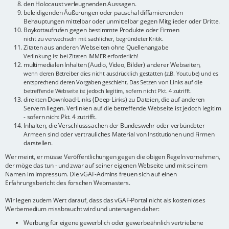
den Holocaust verleugnenden Aussagen.
beleidigenden Äußerungen oder pauschal diffamierenden
Behauptungen mittelbar oder unmittelbar gegen Mitglieder oder Dritte.
Boykottaufrufen gegen bestimmte Produkte oder Firmen
nicht zu verwechseln mit sachlicher, begründeter Kritik.
Zitaten aus anderen Webseiten ohne Quellenangabe
Verlinkung ist bei Zitaten IMMER erforderlich!
multimedialen Inhalten (Audio, Video, Bilder) anderer Webseiten,
wenn deren Betreiber dies nicht ausdrücklich gestatten (z.B. Youtube) und es
entsprechend deren Vorgaben geschieht. Das Setzen von Links auf die
betreffende Webseite ist jedoch legitim, sofern nicht Pkt. 4 zutrifft.
direkten Download-Links (Deep-Links) zu Dateien, die auf anderen
Servern liegen. Verlinken auf die betreffende Webseite ist jedoch legitim
- sofern nicht Pkt. 4 zutrifft.
Inhalten, die Verschlusssachen der Bundeswehr oder verbündeter
Armeen sind oder vertrauliches Material von Institutionen und Firmen
darstellen.
Wer meint, er müsse Veröffentlichungen gegen die obigen Regeln vornehmen,
der möge das tun - und zwar auf seiner eigenen Webseite und mit seinem
Namen im Impressum. Die vGAF-Admins freuen sich auf einen
Erfahrungsbericht des forschen Webmasters.
Wir legen zudem Wert darauf, dass das vGAF-Portal nicht als kostenloses
Werbemedium missbraucht wird und untersagen daher:
Werbung für eigene gewerblich oder gewerbeähnlich vertriebene