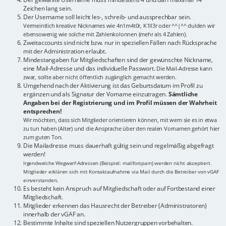
Zeichen lang sein.
Der Username soll leicht les-, schreib- und aussprechbar sein.
Vermeintlich kreative Nicknames wie 4n1m4t0r, K1ll3r oder ^^|^^ dulden wir
ebensowenig wie solche mit Zahlenkolonnen (mehr als 4 Zahlen).
Zweitaccounts sind nicht bzw. nur in speziellen Fällen nach Rücksprache
mit der Administration erlaubt.
Mindestangaben für Mitgliedschaften sind der gewünschte Nickname,
eine Mail-Adresse und das individuelle Passwort.
Die Mail-Adresse kann
zwar, sollte aber nicht öffentlich zugänglich gemacht werden.
Umgehend nach der Aktivierung ist das Geburtsdatum im Profil zu
ergänzen und als Signatur der Vorname einzutragen.
Sämtliche
Angaben bei der Registrierung und im Profil müssen der Wahrheit
entsprechen!
Wir möchten, dass sich Mitglieder orientieren können, mit wem sie es in etwa
zu tun haben (Alter) und die Ansprache über den realen Vornamen gehört hier
zum guten Ton.
Die Mailadresse muss dauerhaft gültig sein und regelmäßig abgefragt
werden!
Irgendwelche Wegwerf-Adressen (Beispiel: mailforspam) werden nicht akzeptiert.
Mitglieder erklären sich mit Kontaktaufnahme via Mail durch die Betreiber von vGAF
einverstanden.
Es besteht kein Anspruch auf Mitgliedschaft oder auf Fortbestand einer
Mitgliedschaft.
Mitglieder erkennen das Hausrecht der Betreiber (Administratoren)
innerhalb der vGAF an.
Bestimmte Inhalte sind speziellen Nutzergruppen vorbehalten.