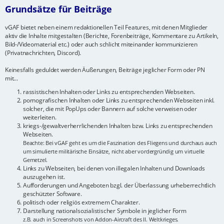
Grundsätze für Beiträge
vGAF bietet neben einem redaktionellen Teil Features, mit denen Mitglieder
aktiv die Inhalte mitgestalten (Berichte, Forenbeiträge, Kommentare zu Artikeln,
Bild-/Videomaterial etc.) oder auch schlicht miteinander kommunizieren
(Privatnachrichten, Discord).
Keinesfalls geduldet werden Äußerungen, Beiträge jeglicher Form oder PN
mit...
rassistischen Inhalten oder Links zu entsprechenden Webseiten.
pornografischen Inhalten oder Links zu entsprechenden Webseiten inkl.
solcher, die mit PopUps oder Bannern auf solche verweisen oder
weiterleiten.
kriegs-/gewaltverherrlichenden Inhalten bzw. Links zu entsprechenden
Webseiten.
Beachte: Bei vGAF geht es um die Faszination des Fliegens und durchaus auch
um simulierte militärische Einsätze, nicht aber vordergründig um virtuelle
Gemetzel.
Links zu Webseiten, bei denen von illegalen Inhalten und Downloads
auszugehen ist.
Aufforderungen und Angeboten bzgl. der Überlassung urheberrechtlich
geschützter Software.
politisch oder religiös extremem Charakter.
Darstellung nationalsozialistischer Symbole in jeglicher Form
z.B. auch in Screenshots von Addon-Aircraft des II. Weltkrieges.