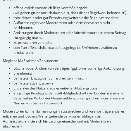
offensichtlich vorsätzlich Regelverstöße begeht.
(wir gehen grundsätzlich davon aus, dass dieses Regelwerk bekannt ist!).
trotz Hinweis oder gar Ermahnung weiterhin die Regeln missachtet.
Aufforderungen von Moderatoren oder Administratoren nicht
nachkommt.
Änderungen durch Moderatoren oder Administratoren in einem Beitrag
rückgängig macht.
zu provozieren versucht.
sein Tun offensichtlich darauf ausgelegt ist, Unfrieden zu stiftenzu
produzieren.
Mögliche Maßnahmen/Sanktionen:
Löschen oder Ändern von Beiträgen (ggf. ohne vorherige Ankündigung)
Ermahnung
befristeter Entzug der Schreibrechte im Forum
befristete Zugangssperre
Entfernen des Nutzers aus erweiterten Nutzergruppen
endgültige Kündigung der vGAF-Mitgliedschaft - verbunden mit einem
dauerhaften Verbot der Neuanmeldung unter gleichem oder anderem
Namen = virtuelles Hausverbot
Moderatoren können Ermahnungen aussprechen und Forenbeiträge anderer
editieren und löschen. Weitergehende Sanktionen obliegen den
Administratoren, die sich hierzu untereinander und mit Moderatoren
absprechen