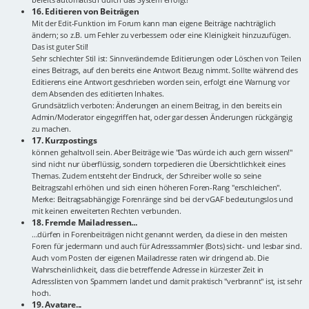
16. Editieren von Beiträgen
Mit der Edit-Funktion im Forum kann man eigene Beiträge nachträglich
ändern; so z.B. um Fehler zu verbessern oder eine Kleinigkeit hinzuzufügen.
Das ist guter Stil!
Sehr schlechter Stil ist: Sinnverändernde Editierungen oder Löschen von Teilen
eines Beitrags, auf den bereits eine Antwort Bezug nimmt. Sollte während des
Editierens eine Antwort geschrieben worden sein, erfolgt eine Warnung vor
dem Absenden des editierten Inhaltes.
Grundsätzlich verboten: Änderungen an einem Beitrag, in den bereits ein
Admin/Moderator eingegriffen hat, oder gar dessen Änderungen rückgängig
zu machen.
17. Kurzpostings
können gehaltvoll sein. Aber Beiträge wie "Das würde ich auch gern wissen!"
sind nicht nur überflüssig, sondern torpedieren die Übersichtlichkeit eines
Themas. Zudem entsteht der Eindruck, der Schreiber wolle so seine
Beitragszahl erhöhen und sich einen höheren Foren-Rang "erschleichen".
Merke: Beitragsabhängige Forenränge sind bei der vGAF bedeutungslos und
mit keinen erweiterten Rechten verbunden.
18. Fremde Mailadressen...
...dürfen in Forenbeiträgen nicht genannt werden, da diese in den meisten
Foren für jedermann und auch für Adresssammler (Bots) sicht- und lesbar sind.
Auch vom Posten der eigenen Mailadresse raten wir dringend ab. Die
Wahrscheinlichkeit, dass die betreffende Adresse in kürzester Zeit in
Adresslisten von Spammern landet und damit praktisch "verbrannt" ist, ist sehr
hoch.
19. Avatare...