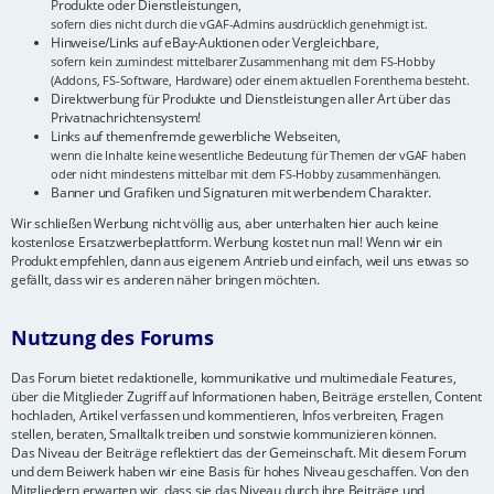
Produkte oder Dienstleistungen,
sofern dies nicht durch die vGAF-Admins ausdrücklich genehmigt ist.
Hinweise/Links auf eBay-Auktionen oder Vergleichbare,
sofern kein zumindest mittelbarer Zusammenhang mit dem FS-Hobby
(Addons, FS-Software, Hardware) oder einem aktuellen Forenthema besteht.
Direktwerbung für Produkte und Dienstleistungen aller Art über das
Privatnachrichtensystem!
Links auf themenfremde gewerbliche Webseiten,
wenn die Inhalte keine wesentliche Bedeutung für Themen der vGAF haben
oder nicht mindestens mittelbar mit dem FS-Hobby zusammenhängen.
Banner und Grafiken und Signaturen mit werbendem Charakter.
Wir schließen Werbung nicht völlig aus, aber unterhalten hier auch keine
kostenlose Ersatzwerbeplattform. Werbung kostet nun mal! Wenn wir ein
Produkt empfehlen, dann aus eigenem Antrieb und einfach, weil uns etwas so
gefällt, dass wir es anderen näher bringen möchten.
Nutzung des Forums
Das Forum bietet redaktionelle, kommunikative und multimediale Features,
über die Mitglieder Zugriff auf Informationen haben, Beiträge erstellen, Content
hochladen, Artikel verfassen und kommentieren, Infos verbreiten, Fragen
stellen, beraten, Smalltalk treiben und sonstwie kommunizieren können.
Das Niveau der Beiträge reflektiert das der Gemeinschaft. Mit diesem Forum
und dem Beiwerk haben wir eine Basis für hohes Niveau geschaffen. Von den
Mitgliedern erwarten wir, dass sie das Niveau durch ihre Beiträge und