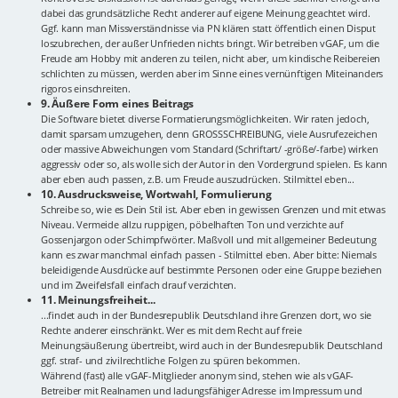
dabei das grundsätzliche Recht anderer auf eigene Meinung geachtet wird.
Ggf. kann man Missverständnisse via PN klären statt öffentlich einen Disput
loszubrechen, der außer Unfrieden nichts bringt. Wir betreiben vGAF, um die
Freude am Hobby mit anderen zu teilen, nicht aber, um kindische Reibereien
schlichten zu müssen, werden aber im Sinne eines vernünftigen Miteinanders
rigoros einschreiten.
9. Äußere Form eines Beitrags
Die Software bietet diverse Formatierungsmöglichkeiten. Wir raten jedoch,
damit sparsam umzugehen, denn GROSSSCHREIBUNG, viele Ausrufezeichen
oder massive Abweichungen vom Standard (Schriftart/ -größe/-farbe) wirken
aggressiv oder so, als wolle sich der Autor in den Vordergrund spielen. Es kann
aber eben auch passen, z.B. um Freude auszudrücken. Stilmittel eben...
10. Ausdrucksweise, Wortwahl, Formulierung
Schreibe so, wie es Dein Stil ist. Aber eben in gewissen Grenzen und mit etwas
Niveau. Vermeide allzu ruppigen, pöbelhaften Ton und verzichte auf
Gossenjargon oder Schimpfwörter. Maßvoll und mit allgemeiner Bedeutung
kann es zwar manchmal einfach passen - Stilmittel eben. Aber bitte: Niemals
beleidigende Ausdrücke auf bestimmte Personen oder eine Gruppe beziehen
und im Zweifelsfall einfach drauf verzichten.
11. Meinungsfreiheit...
...findet auch in der Bundesrepublik Deutschland ihre Grenzen dort, wo sie
Rechte anderer einschränkt. Wer es mit dem Recht auf freie
Meinungsäußerung übertreibt, wird auch in der Bundesrepublik Deutschland
ggf. straf- und zivilrechtliche Folgen zu spüren bekommen.
Während (fast) alle vGAF-Mitglieder anonym sind, stehen wie als vGAF-
Betreiber mit Realnamen und ladungsfähiger Adresse im Impressum und