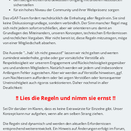
sicherstellen
für ein hohes Niveau der Community und ihrer Webpräsenz sorgen
Das vGAF-Team fordert nachdrücklich die Einhaltung aller Regeln ein. Sie sind
keine Diskussionsgrundlage, sondern verbindlich. Der Sinn mancher Regel mag
sich nicht jedem sofort erschließen, aber wir orientieren uns damit an
Grundlagen des Miteinanders, unseren Konzepten, technischen Erfordernissen
und rechtlichen Vorgaben. Wer nicht bereit ist, diese Regeln mitzutragen, möge
von einer Mitgliedschaft absehen.
Die Ausrede "...hab' ich nicht gewusst!" lassen wir nicht gelten und werten
zumindest wiederholte, grobe oder gar vorsätzliche Verstöße als
Respektlosigkeit vor unserem Engagement und Rücksichtslosigkeit gegenüber
uns und anderen Mitgliedern. Natürlich werden wir jedem und insbesondere
Anfängern Fehler zugestehen. Aber wir werden auf Verstöße hinweisen, ggf.
zum Nachbessern auffordern oder bei argen Verstößen oder konsequenter
Uneinsichtigkeit auch rigoros sanktionieren. Daher nochmal in aller
Deutlichkeit:
!! Lies die Regeln und nimm sie ernst !!
Sei Dir darüber im Klaren, dass es keine Extrawürste für Einzelne gibt. Unser
Konzept kann nur aufgehen, wenn alle am selben Strang ziehen.
Die Regeln sind dynamisch und werden den aktuellen Erfordernissen
entsprechend weiterentwickelt. Ein Hinweis auf Änderungen erfolgt im Forum,