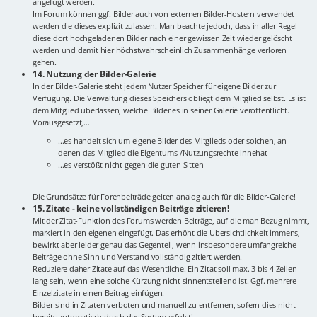
angefügt werden.
Im Forum können ggf. Bilder auch von externen Bilder-Hostern verwendet
werden die dieses explizit zulassen. Man beachte jedoch, dass in aller Regel
diese dort hochgeladenen Bilder nach einer gewissen Zeit wieder gelöscht
werden und damit hier höchstwahrscheinlich Zusammenhänge verloren
gehen.
14. Nutzung der Bilder-Galerie
In der Bilder-Galerie steht jedem Nutzer Speicher für eigene Bilder zur
Verfügung. Die Verwaltung dieses Speichers obliegt dem Mitglied selbst. Es ist
dem Mitglied überlassen, welche Bilder es in seiner Galerie veröffentlicht.
Vorausgesetzt,...
...es handelt sich um eigene Bilder des Mitglieds oder solchen, an
denen das Mitglied die Eigentums-/Nutzungsrechte innehat
...es verstößt nicht gegen die guten Sitten
Die Grundsätze für Forenbeiträde gelten analog auch für die Bilder-Galerie!
15. Zitate - keine vollständigen Beiträge zitieren!
Mit der Zitat-Funktion des Forums werden Beiträge, auf die man Bezug nimmt,
markiert in den eigenen eingefügt. Das erhöht die Übersichtlichkeit immens,
bewirkt aber leider genau das Gegenteil, wenn insbesondere umfangreiche
Beiträge ohne Sinn und Verstand vollständig zitiert werden.
Reduziere daher Zitate auf das Wesentliche. Ein Zitat soll max. 3 bis 4 Zeilen
lang sein, wenn eine solche Kürzung nicht sinnentstellend ist. Ggf. mehrere
Einzelzitate in einen Beitrag einfügen.
Bilder sind in Zitaten verboten und manuell zu entfernen, sofern dies nicht
bereits automatisch durch das System erfolgt!