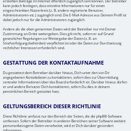
erstellten Beiträge im Internet öffentlich zugänglich sein können. Der Betreiber
kann jedoch festlegen, dass einzelne Informationen nur für einen
eingeschränkten Nutzerkreis (z. B. andere registrierte Benutzer,
Administratoren etc.) zugänglich sind. Die E-Mail-Adresse aus Deinem Profil ist
dabei jedoch nur für die Administratoren zugänglich.
Andere als die oben genannten Daten wird der Betreiber nur mit Deiner
Zustimmung an Dritte weitergeben. Dies gilt nicht, sofern er auf Grund
gesetzlicher Regelungen zur Weitergabe der Daten (z. B. an
Strafverfolgungsbehörden) verpflichtet ist oder die Daten zur Durchsetzung
rechtlicher Interessen erforderlich sind.
GESTATTUNG DER KONTAKTAUFNAHME
Du gestattest dem Betreiber darüber hinaus, Dich unter den von Dir
angegebenen Kontaktdaten zu kontaktieren, sofern dies zur Übermittlung
zentraler Informationen über das Board erforderlich ist. Darüber hinaus dürfen
er und andere Benutzer Dich kontaktieren, sofern Du dies in deinem
persönlichen Bereich gestattet hast.
GELTUNGSBEREICH DIESER RICHTLINIE
Diese Richtlinie umfasst nur den Bereich der Seiten, die die phpBB-Software
umfassen. Sofern der Betreiber in anderen Bereichen seiner Software weitere
personenbezogene Daten verarbeitet, wird er Dich darüber gesondert
informieren.