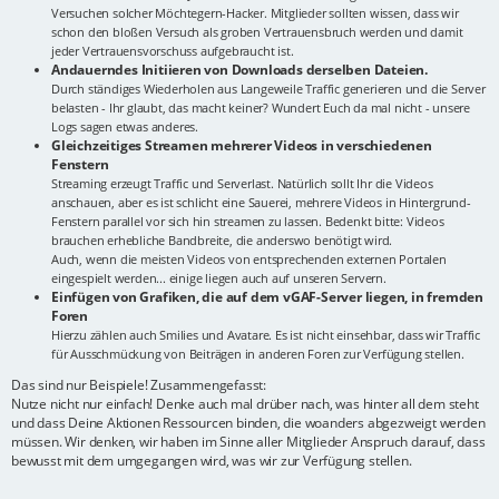
Versuchen solcher Möchtegern-Hacker. Mitglieder sollten wissen, dass wir
schon den bloßen Versuch als groben Vertrauensbruch werden und damit
jeder Vertrauensvorschuss aufgebraucht ist.
Andauerndes Initiieren von Downloads derselben Dateien.
Durch ständiges Wiederholen aus Langeweile Traffic generieren und die Server
belasten - Ihr glaubt, das macht keiner? Wundert Euch da mal nicht - unsere
Logs sagen etwas anderes.
Gleichzeitiges Streamen mehrerer Videos in verschiedenen
Fenstern
Streaming erzeugt Traffic und Serverlast. Natürlich sollt Ihr die Videos
anschauen, aber es ist schlicht eine Sauerei, mehrere Videos in Hintergrund-
Fenstern parallel vor sich hin streamen zu lassen. Bedenkt bitte: Videos
brauchen erhebliche Bandbreite, die anderswo benötigt wird.
Auch, wenn die meisten Videos von entsprechenden externen Portalen
eingespielt werden... einige liegen auch auf unseren Servern.
Einfügen von Grafiken, die auf dem vGAF-Server liegen, in fremden
Foren
Hierzu zählen auch Smilies und Avatare. Es ist nicht einsehbar, dass wir Traffic
für Ausschmückung von Beiträgen in anderen Foren zur Verfügung stellen.
Das sind nur Beispiele! Zusammengefasst:
Nutze nicht nur einfach! Denke auch mal drüber nach, was hinter all dem steht
und dass Deine Aktionen Ressourcen binden, die woanders abgezweigt werden
müssen. Wir denken, wir haben im Sinne aller Mitglieder Anspruch darauf, dass
bewusst mit dem umgegangen wird, was wir zur Verfügung stellen.