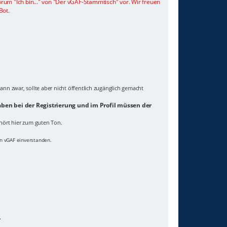
orum "Ich bin..." von "Der vGAF-Stammtisch" vor. Wir freuen
Bot.
ann zwar, sollte aber nicht öffentlich zugänglich gemacht
ben bei der Registrierung und im Profil müssen der
hört hier zum guten Ton.
on vGAF einverstanden.
.