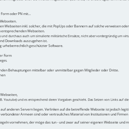
 Form oder PN mit...
 Webseiten.
n Webseiten inkl. solcher, die mit PopUps oder Bannern auf solche verweisen oder 
zu entsprechenden Webseiten.
s und durchaus auch um simulierte militärische Einsätze, nicht aber vordergründig um virt
 und Downloads auszugehen ist.
 urheberrechtlich geschützter Software.
her Form
ieges.
den Behauptungen mittelbar oder unmittelbar gegen Mitglieder oder Dritte.
rmen
r Webseiten,
.B. Youtube) und es entsprechend deren Vorgaben geschieht. Das Setzen von Links auf die b
uf anderen Servern liegen. Verlinken auf die betreffende Webseite ist jedoch legitim -
verbündeter Armeen sind oder vertrauliches Material von Institutionen und Firmen 
 Regeln vornehmen, der möge das tun - und zwar auf seiner eigenen Webseite und