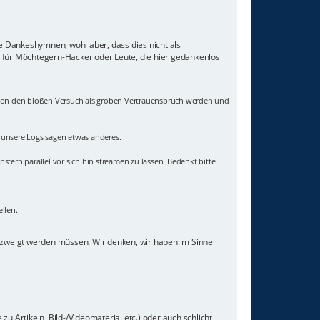
ne Dankeshymnen, wohl aber, dass dies nicht als
z für Möchtegern-Hacker oder Leute, die hier gedankenlos
 schon den bloßen Versuch als groben Vertrauensbruch werden und
- unsere Logs sagen etwas anderes.
nstern parallel vor sich hin streamen zu lassen. Bedenkt bitte:
llen.
gezweigt werden müssen. Wir denken, wir haben im Sinne
u Artikeln, Bild-/Videomaterial etc.) oder auch schlicht