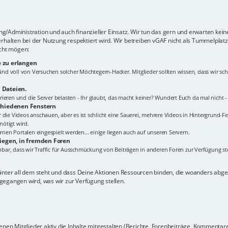
lung/Administration und auch finanzieller Einsatz. Wir tun das gern und erwarten kei
erhalten bei der Nutzung respektiert wird. Wir betreiben vGAF nicht als Tummelplat
icht mögen:
 zu erlangen
s sind voll von Versuchen solcher Möchtegern-Hacker. Mitglieder sollten wissen, dass wir
 Dateien.
ieren und die Server belasten - Ihr glaubt, das macht keiner? Wundert Euch da mal nicht 
schiedenen Fenstern
Ihr die Videos anschauen, aber es ist schlicht eine Sauerei, mehrere Videos in Hintergrund-Fe
ötigt wird.
en Portalen eingespielt werden... einige liegen auch auf unseren Servern.
liegen, in fremden Foren
ehbar, dass wir Traffic für Ausschmückung von Beiträgen in anderen Foren zur Verfügung ste
hinter all dem steht und dass Deine Aktionen Ressourcen binden, die woanders ab
gegangen wird, was wir zur Verfügung stellen.
nen Mitglieder aktiv die Inhalte mitgestalten (Berichte, Forenbeiträge, Kommentare z