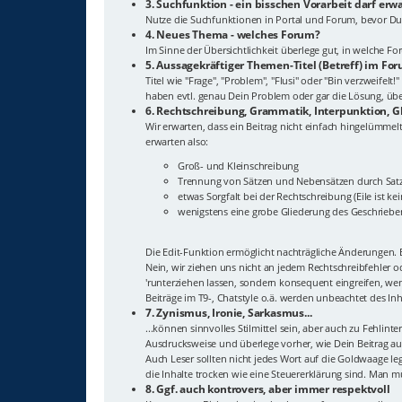
3. Suchfunktion - ein bisschen Vorarbeit darf erw
Nutze die Suchfunktionen in Portal und Forum, bevor Du
4. Neues Thema - welches Forum?
Im Sinne der Übersichtlichkeit überlege gut, in welche 
5. Aussagekräftiger Themen-Titel (Betreff) im Fo
Titel wie "Frage", "Problem", "Flusi" oder "Bin verzweif
haben evtl. genau Dein Problem oder gar die Lösung, überl
6. Rechtschreibung, Grammatik, Interpunktion, G
Wir erwarten, dass ein Beitrag nicht einfach hingelümmelt
erwarten also:
Groß- und Kleinschreibung
Trennung von Sätzen und Nebensätzen durch Sat
etwas Sorgfalt bei der Rechtschreibung (Eile ist ke
wenigstens eine grobe Gliederung des Geschriebe
Die Edit-Funktion ermöglicht nachträgliche Änderungen. E
Nein, wir ziehen uns nicht an jedem Rechtschreibfehler 
'runterziehen lassen, sondern konsequent eingreifen, wenn
Beiträge im T9-, Chatstyle o.ä. werden unbeachtet des In
7. Zynismus, Ironie, Sarkasmus...
...können sinnvolles Stilmittel sein, aber auch zu Fehlin
Ausdrucksweise und überlege vorher, wie Dein Beitrag auf
Auch Leser sollten nicht jedes Wort auf die Goldwaage leg
die Inhalte trocken wie eine Steuererklärung sind. Man m
8. Ggf. auch kontrovers, aber immer respektvoll