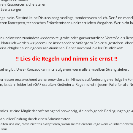
en Ressourcen sicherstellen
räsenz sorgen
geln ein. Sie sind keine Diskussionsgrundlage, sondern verbindlich. Der Sinn manch
ren Konzepten, technischen Erfordernissen und rechtlichen Vorgaben. Wer nicht ber
gelten und werten zumindest wiederholte, grobe oder gar vorsätzliche Verstöße als 
n. Natürlich werden wir jedem und insbesondere Anfängern Fehler zugestehen. Aber
sichtigkeit auch rigoros sanktionieren. Daher nochmal in aller Deutlichkeit:
!! Lies die Regeln und nimm sie ernst !!
nzelne gibt. Unser Konzept kann nur aufgehen, wenn alle am selben Strang ziehen.
dernissen entsprechend weiterentwickelt. Ein Hinweis auf Änderungen erfolgt im F
, ist dann leider bei vGAF draußen. Geänderte Regeln sind in jedem Falle für alle N
ales ist eine Mitgliedschaft zwingend notwendig, die an folgende Bedingungen geknü
 manueller Prüfung durch einen Administrator.
alten uns vor, diese nicht zu akzeptieren, wenn sie mit diesem Regelwerk kollidiert oder 
 sein.