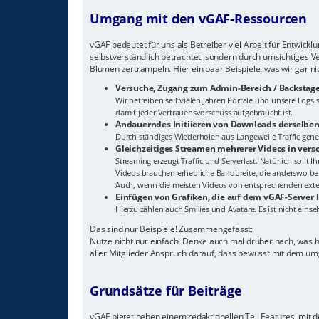
Umgang mit den vGAF-Ressourcen
vGAF bedeutet für uns als Betreiber viel Arbeit für Entwick
selbstverständlich betrachtet, sondern durch umsichtiges V
Blumen zertrampeln. Hier ein paar Beispiele, was wir gar n
Versuche, Zugang zum Admin-Bereich / Backstage
Wir betreiben seit vielen Jahren Portale und unsere Log
damit jeder Vertrauensvorschuss aufgebraucht ist.
Andauerndes Initiieren von Downloads derselben
Durch ständiges Wiederholen aus Langeweile Traffic gener
Gleichzeitiges Streamen mehrerer Videos in ver
Streaming erzeugt Traffic und Serverlast. Natürlich sollt 
Videos brauchen erhebliche Bandbreite, die anderswo ben
Auch, wenn die meisten Videos von entsprechenden extern
Einfügen von Grafiken, die auf dem vGAF-Server 
Hierzu zählen auch Smilies und Avatare. Es ist nicht eins
Das sind nur Beispiele! Zusammengefasst:
Nutze nicht nur einfach! Denke auch mal drüber nach, was 
aller Mitglieder Anspruch darauf, dass bewusst mit dem um
Grundsätze für Beiträge
vGAF bietet neben einem redaktionellen Teil Features, mit de