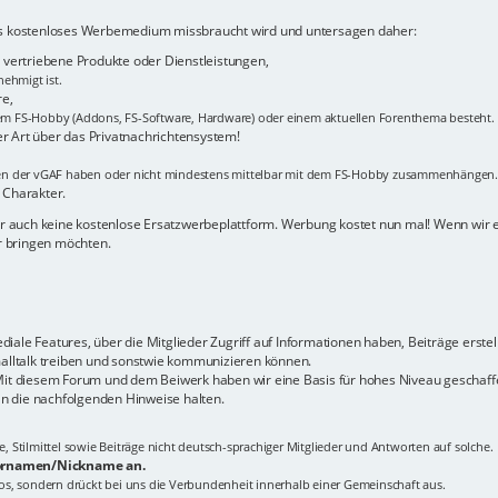
als kostenloses Werbemedium missbraucht wird und untersagen daher:
vertriebene Produkte oder Dienstleistungen,
ehmigt ist.
re,
m FS-Hobby (Addons, FS-Software, Hardware) oder einem aktuellen Forenthema besteht.
er Art über das Privatnachrichtensystem!
men der vGAF haben oder nicht mindestens mittelbar mit dem FS-Hobby zusammenhängen.
 Charakter.
hier auch keine kostenlose Ersatzwerbeplattform. Werbung kostet nun mal! Wenn wir
er bringen möchten.
ale Features, über die Mitglieder Zugriff auf Informationen haben, Beiträge erstel
malltalk treiben und sonstwie kommunizieren können.
 Mit diesem Forum und dem Beiwerk haben wir eine Basis für hohes Niveau geschaffe
n die nachfolgenden Hinweise halten.
Stilmittel sowie Beiträge nicht deutsch-sprachiger Mitglieder und Antworten auf solche.
 Vornamen/Nickname an.
tlos, sondern drückt bei uns die Verbundenheit innerhalb einer Gemeinschaft aus.