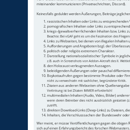
miteinander kommunizieren (Privatnachrichten, Discord).
Keinesfalls geduldet werden Äußerungen, Beiträge jeglicher
rassistischen Inhalten oder Links zu entsprechenden
pornografischen Inhalten oder Links zu entsprechende
kriegs-/gewaltverherrlichenden Inhalten bzw. Links 
Beachte: Bei vGAF geht es um die Faszination des Fliegen
Links zu Webseiten, bei denen von illegalen Inhalten
Aufforderungen und Angeboten bzgl. der Überlassung
politisch oder religiös extremem Charakter.
Darstellung nationalsozialistischer Symbole in jeglic
z.B. auch in Screenshots von Addon-Aircraft des II. Weltkr
den Holocaust verleugnenden Aussagen.
beleidigenden Äußerungen oder pauschal diffamieren
Boykottaufrufen gegen bestimmte Produkte oder Fi
nicht zu verwechseln mit sachlicher, begründeter Kritik.
Zitaten aus anderen Webseiten ohne Quellenangabe
Verlinkung ist bei Zitaten IMMER erforderlich!
multimedialen Inhalten (Audio, Video, Bilder) andere
wenn deren Betreiber dies nicht ausdrücklich gestatten (z
zutrifft.
direkten Download-Links (Deep-Links) zu Dateien, die a
Inhalten, die Verschlusssachen der Bundeswehr oder 
Wer meint, er müsse Veröffentlichungen gegen die obigen
sich auf einen Erfahrungsbericht des forschen Webmasters.