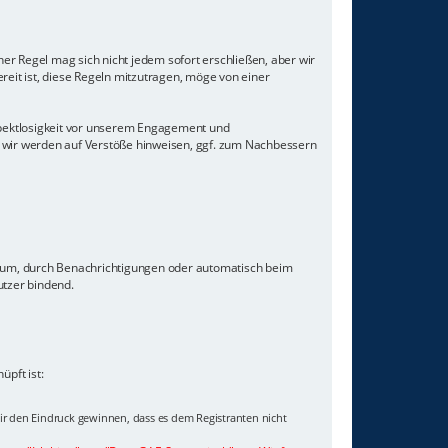
er Regel mag sich nicht jedem sofort erschließen, aber wir
eit ist, diese Regeln mitzutragen, möge von einer
Respektlosigkeit vor unserem Engagement und
 wir werden auf Verstöße hinweisen, ggf. zum Nachbessern
orum, durch Benachrichtigungen oder automatisch beim
utzer bindend.
pft ist:
wir den Eindruck gewinnen, dass es dem Registranten nicht