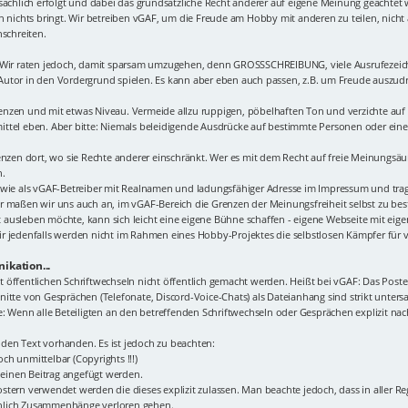
sachlich erfolgt und dabei das grundsätzliche Recht anderer auf eigene Meinung geachtet 
n nichts bringt. Wir betreiben vGAF, um die Freude am Hobby mit anderen zu teilen, nich
nschreiten.
. Wir raten jedoch, damit sparsam umzugehen, denn GROSSSCHREIBUNG, viele Ausrufezeic
r Autor in den Vordergrund spielen. Es kann aber eben auch passen, z.B. um Freude auszudrü
n Grenzen und mit etwas Niveau. Vermeide allzu ruppigen, pöbelhaften Ton und verzichte a
ttel eben. Aber bitte: Niemals beleidigende Ausdrücke auf bestimmte Personen oder eine 
renzen dort, wo sie Rechte anderer einschränkt. Wer es mit dem Recht auf freie Meinungsä
n.
 wie als vGAF-Betreiber mit Realnamen und ladungsfähiger Adresse im Impressum und tragen
r maßen wir uns auch an, im vGAF-Bereich die Grenzen der Meinungsfreiheit selbst zu best
 ausleben möchte, kann sich leicht eine eigene Bühne schaffen - eigene Webseite mit ei
r jedenfalls werden nicht im Rahmen eines Hobby-Projektes die selbstlosen Kämpfer für 
ikation...
icht öffentlichen Schriftwechseln nicht öffentlich gemacht werden. Heißt bei vGAF: Das Po
itte von Gesprächen (Telefonate, Discord-Voice-Chats) als Dateianhang sind strikt unters
Wenn alle Beteiligten an den betreffenden Schriftwechseln oder Gesprächen explizit nac
den Text vorhanden. Es ist jedoch zu beachten:
ch unmittelbar (Copyrights !!!)
n einen Beitrag angefügt werden.
tern verwendet werden die dieses explizit zulassen. Man beachte jedoch, dass in aller Re
inlich Zusammenhänge verloren gehen.