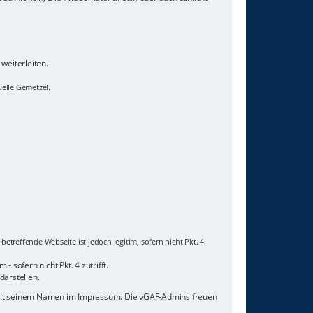
weiterleiten.
uelle Gemetzel.
etreffende Webseite ist jedoch legitim, sofern nicht Pkt. 4
 sofern nicht Pkt. 4 zutrifft.
darstellen.
 mit seinem Namen im Impressum. Die vGAF-Admins freuen