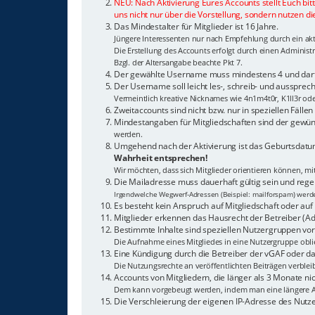
NEU: Nach Aktivierung Eures Accounts stellt Euch bit
uns nicht nur über die Vorstellung, sondern nutzen di
Das Mindestalter für Mitglieder ist 16 Jahre.
Jüngere Interessenten nur nach Empfehlung durch ein akti
Die Erstellung des Accounts erfolgt durch einen Adminis
Bzgl. der Altersangabe beachte Pkt 7.
Der gewählte Username muss mindestens 4 und darf 
Der Username soll leicht les-, schreib- und aussprech
Vermeintlich kreative Nicknames wie 4n1m4t0r, K1ll3r od
Zweitaccounts sind nicht bzw. nur in speziellen Fälle
Mindestangaben für Mitgliedschaften sind der gewün
werden.
Umgehend nach der Aktivierung ist das Geburtsdatum
Wahrheit entsprechen!
Wir möchten, dass sich Mitglieder orientieren können, m
Die Mailadresse muss dauerhaft gültig sein und reg
Irgendwelche Wegwerf-Adressen (Beispiel: mailforspam) werden
Es besteht kein Anspruch auf Mitgliedschaft oder auf 
Mitglieder erkennen das Hausrecht der Betreiber (Ad
Bestimmte Inhalte sind speziellen Nutzergruppen vor
Die Aufnahme eines Mitgliedes in eine Nutzergruppe oblie
Eine Kündigung durch die Betreiber der vGAF oder das
Die Nutzungsrechte an veröffentlichten Beiträgen verblei
Accounts von Mitgliedern, die länger als 3 Monate 
Dem kann vorgebeugt werden, indem man eine längere A
Die Verschleierung der eigenen IP-Adresse des Nutz