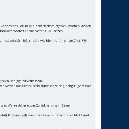
e Titel können das Forum zu einem Nachschlagewerk machen. Andere
inne des Wortes: Thema verfehlt - 6 - setzen!
muss sein! Schließlich sind wie hier nicht in einem Chat! Wir
chauen und ggf. zu verbessern.
ir werden das Niveau nicht durch einzelne gleichgültige Nutzer
igt war. Wahre daher etwas Zurückhaltung in Deiner
ehrlich: Keiner will, dass der Humor auf der Strecke bleibt und