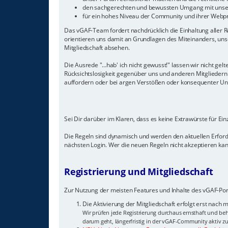
den sachgerechten und bewussten Umgang mit unser
für ein hohes Niveau der Community und ihrer Webp
Das vGAF-Team fordert nachdrücklich die Einhaltung aller Re
orientieren uns damit an Grundlagen des Miteinanders, unse
Mitgliedschaft absehen.
Die Ausrede "...hab' ich nicht gewusst!" lassen wir nicht 
Rücksichtslosigkeit gegenüber uns und anderen Mitglieder
auffordern oder bei argen Verstößen oder konsequenter Unein
Sei Dir darüber im Klaren, dass es keine Extrawürste für Ei
Die Regeln sind dynamisch und werden den aktuellen Erfor
nächsten Login. Wer die neuen Regeln nicht akzeptieren kann
Registrierung und Mitgliedschaft
Zur Nutzung der meisten Features und Inhalte des vGAF-Port
Die Aktivierung der Mitgliedschaft erfolgt erst nach
Wir prüfen jede Registrierung durchaus ernsthaft und beh
darum geht, längerfristig in der vGAF-Community aktiv zu