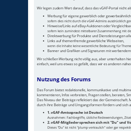
Wir legen zudem Wert darauf, dass das vGAF-Portal nicht 
Werbung für eigene gewerblich oder gewerbeähnlich 
sofern dies nicht durch die vGAF-Admins ausdrücklich gen
Hinweise/Links auf eBay-Auktionen oder Vergleichba
sofern kein zumindest mittelbarer Zusammenhang mit de
Direktwerbung für Produkte und Dienstleistungen all
Links auf themenfremde gewerbliche Webseiten,
wenn die Inhalte keine wesentliche Bedeutung für The
Banner und Grafiken und Signaturen mit werbendem
Wir schließen Werbung nicht völlig aus, aber unterhalten 
einfach, weil uns etwas so gefällt, dass wir es anderen näh
Nutzung des Forums
Das Forum bietet redaktionelle, kommunikative und multimedi
kommentieren, Infos verbreiten, Fragen stellen, beraten, S
Das Niveau der Beiträge reflektiert das der Gemeinschaft.
durch ihre Beiträge und Umgangsformen fördern und sich a
1. vGAF-Amtssprache ist Deutsch
Ausnahmen: Fachbegriffe, übliche Redewendungen, Zitate, 
2. vGAF-Mitglieder sprechen sich mit "Du" und
Dieses "Du" ist nicht "plump vertraulich" oder gar respek