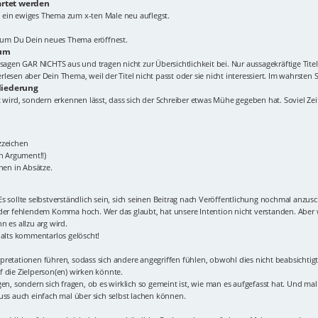
artet werden
 ein ewiges Thema zum x-ten Male neu auflegst.
Forum Du Dein neues Thema eröffnest.
rum
elt!" sagen GAR NICHTS aus und tragen nicht zur Übersichtlichkeit bei. Nur aussagekräftig
esen aber Dein Thema, weil der Titel nicht passt oder sie nicht interessiert. Im wahrsten S
liederung
 wird, sondern erkennen lässt, dass sich der Schreiber etwas Mühe gegeben hat. Soviel Zeit 
zzeichen
in Argument!!)
nen in Absätze.
s sollte selbstverständlich sein, sich seinen Beitrag nach Veröffentlichung nochmal anzus
oder fehlendem Komma hoch. Wer das glaubt, hat unsere Intention nicht verstanden. Aber w
 es allzu arg wird.
halts kommentarlos gelöscht!
terpretationen führen, sodass sich andere angegriffen fühlen, obwohl dies nicht beabsicht
 die Zielperson(en) wirken könnte.
en, sondern sich fragen, ob es wirklich so gemeint ist, wie man es aufgefasst hat. Und mal 
uss auch einfach mal über sich selbst lachen können.