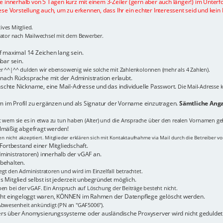
te innerhalb von 5 Tagen kurz mit einem 3-Zeiler (gern aber auch länger!) im Unterf
ese Vorstellung auch, um zu erkennen, dass Ihr ein echter Interessent seid und kein 
ves Mitglied.
trator nach Mailwechsel mit dem Bewerber.
maximal 14 Zeichen lang sein.
bar sein.
er ^^|^^ dulden wir ebensowenig wie solche mit Zahlenkolonnen (mehr als 4 Zahlen).
n nach Rücksprache mit der Administration erlaubt.
schte Nickname, eine Mail-Adresse und das individuelle Passwort.
Die Mail-Adresse k
 im Profil zu ergänzen und als Signatur der Vorname einzutragen.
Sämtliche Anga
it wem sie es in etwa zu tun haben (Alter) und die Ansprache über den realen Vornamen ge
elmäßig abgefragt werden!
 nicht akzeptiert. Mitglieder erklären sich mit Kontaktaufnahme via Mail durch die Betreiber v
Fortbestand einer Mitgliedschaft.
ministratoren) innerhalb der vGAF an.
behalten.
gt den Administratoren und wird im Einzelfall betrachtet.
 Mitglied selbst ist jederzeit unbegründet möglich.
ben bei der vGAF. Ein Anspruch auf Löschung der Beiträge besteht nicht.
nicht eingeloggt waren, KÖNNEN im Rahmen der Datenpflege gelöscht werden.
bwesenheit ankündigt (PN an "GAF5006").
ers über Anomysierungssysteme oder ausländische Proxyserver wird nicht geduldet