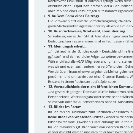
Kontroverse Diskussion ist durchaus gefragt, wenn diese 
öffentlich einen Disput loszubrechen, der außer Unfriede
aber im Sinne eines vernünftigen Miteinanders rigoros ei
9. Äußere Form eines Beitrags
Die Software bietet diverse Formatierungsmöglichkeiten
größe/-farbe) wirken aggressiv oder so, als wolle sich de
10. Ausdrucksweise, Wortwahl, Formulierung
Schreibe so, wie es Dein Stil ist. Aber eben in gewisse
Bedeutung kann es zwar manchmal einfach passen - Stilmi
11. Meinungsfreiheit...
...findet auch in der Bundesrepublik Deutschland ihre G
ggf. straf- und zivilrechtliche Folgen zu spüren bekomme
Während (fast) alle vGAF-Mitglieder anonym sind, stehen
was wir und eben auch andere hier veröffentlichen. Dahe
Wer darüber hinaus eine weitergehende Meinungsfreiheit
persönlich und unmaskiert bei einer Chaoten-Randale. Wi
Existenz in einem Rechtsstreit auf's Spiel setzen.
12. Vertraulichkeit der nicht öffentlichen Kommun
...ist gesetzlich geregelt. Demnach dürfen Inhalte von n
Personenkreis, Whatsapp ganz oder teilweise oder Mitschn
solche von oder mit Außenstehenden handelt. Ausnahme: 
13. Bilder im Forum
Im Forum sind Funktionen zum Einbinden von Bildern in 
Keine Bilder von Webseiten Dritter
- weder mittelbar no
Bilder sollten vorzugsweise als Dateianhänge im Editor i
Im Forum können ggf. Bilder auch von externen Bilder-Hos
wieder gelöscht werden und damit hier höchstwahrsche