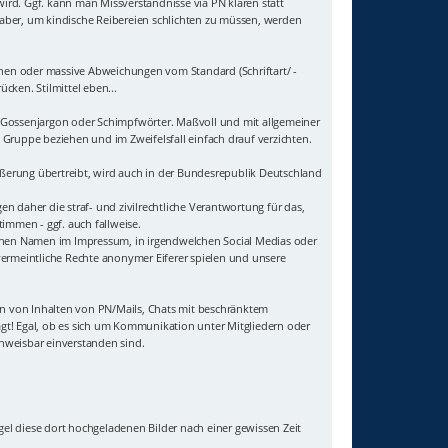
wird. Ggf. kann man Missverständnisse via PN klären statt
t aber, um kindische Reibereien schlichten zu müssen, werden
hen oder massive Abweichungen vom Standard (Schriftart/ -
cken. Stilmittel eben...
uf Gossenjargon oder Schimpfwörter. Maßvoll und mit allgemeiner
Gruppe beziehen und im Zweifelsfall einfach drauf verzichten.
ußerung übertreibt, wird auch in der Bundesrepublik Deutschland
 daher die straf- und zivilrechtliche Verantwortung für das,
immen - ggf. auch fallweise.
genen Namen im Impressum, in irgendwelchen Social Medias oder
vermeintliche Rechte anonymer Eiferer spielen und unsere
sten von Inhalten von PN/Mails, Chats mit beschränktem
agt! Egal, ob es sich um Kommunikation unter Mitgliedern oder
hweisbar einverstanden sind.
gel diese dort hochgeladenen Bilder nach einer gewissen Zeit