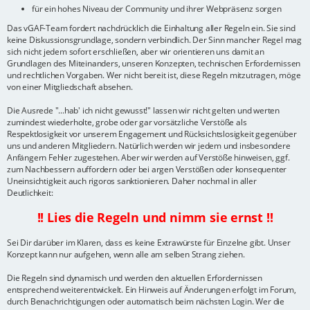
für ein hohes Niveau der Community und ihrer Webpräsenz sorgen
Das vGAF-Team fordert nachdrücklich die Einhaltung aller Regeln ein. Sie sind
keine Diskussionsgrundlage, sondern verbindlich. Der Sinn mancher Regel mag
sich nicht jedem sofort erschließen, aber wir orientieren uns damit an
Grundlagen des Miteinanders, unseren Konzepten, technischen Erfordernissen
und rechtlichen Vorgaben. Wer nicht bereit ist, diese Regeln mitzutragen, möge
von einer Mitgliedschaft absehen.
Die Ausrede "...hab' ich nicht gewusst!" lassen wir nicht gelten und werten
zumindest wiederholte, grobe oder gar vorsätzliche Verstöße als
Respektlosigkeit vor unserem Engagement und Rücksichtslosigkeit gegenüber
uns und anderen Mitgliedern. Natürlich werden wir jedem und insbesondere
Anfängern Fehler zugestehen. Aber wir werden auf Verstöße hinweisen, ggf.
zum Nachbessern auffordern oder bei argen Verstößen oder konsequenter
Uneinsichtigkeit auch rigoros sanktionieren. Daher nochmal in aller
Deutlichkeit:
!! Lies die Regeln und nimm sie ernst !!
Sei Dir darüber im Klaren, dass es keine Extrawürste für Einzelne gibt. Unser
Konzept kann nur aufgehen, wenn alle am selben Strang ziehen.
Die Regeln sind dynamisch und werden den aktuellen Erfordernissen
entsprechend weiterentwickelt. Ein Hinweis auf Änderungen erfolgt im Forum,
durch Benachrichtigungen oder automatisch beim nächsten Login. Wer die