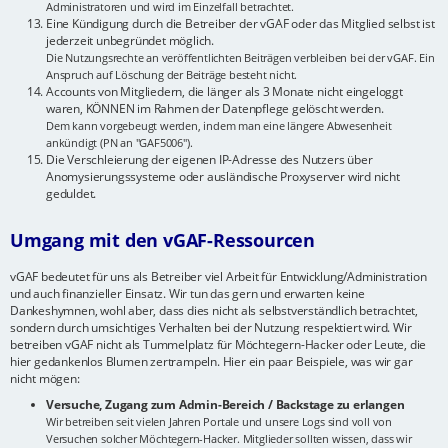
Administratoren und wird im Einzelfall betrachtet.
Eine Kündigung durch die Betreiber der vGAF oder das Mitglied selbst ist
jederzeit unbegründet möglich.
Die Nutzungsrechte an veröffentlichten Beiträgen verbleiben bei der vGAF. Ein
Anspruch auf Löschung der Beiträge besteht nicht.
Accounts von Mitgliedern, die länger als 3 Monate nicht eingeloggt
waren, KÖNNEN im Rahmen der Datenpflege gelöscht werden.
Dem kann vorgebeugt werden, indem man eine längere Abwesenheit
ankündigt (PN an "GAF5006").
Die Verschleierung der eigenen IP-Adresse des Nutzers über
Anomysierungssysteme oder ausländische Proxyserver wird nicht
geduldet.
Umgang mit den vGAF-Ressourcen
vGAF bedeutet für uns als Betreiber viel Arbeit für Entwicklung/Administration
und auch finanzieller Einsatz. Wir tun das gern und erwarten keine
Dankeshymnen, wohl aber, dass dies nicht als selbstverständlich betrachtet,
sondern durch umsichtiges Verhalten bei der Nutzung respektiert wird. Wir
betreiben vGAF nicht als Tummelplatz für Möchtegern-Hacker oder Leute, die
hier gedankenlos Blumen zertrampeln. Hier ein paar Beispiele, was wir gar
nicht mögen:
Versuche, Zugang zum Admin-Bereich / Backstage zu erlangen
Wir betreiben seit vielen Jahren Portale und unsere Logs sind voll von
Versuchen solcher Möchtegern-Hacker. Mitglieder sollten wissen, dass wir