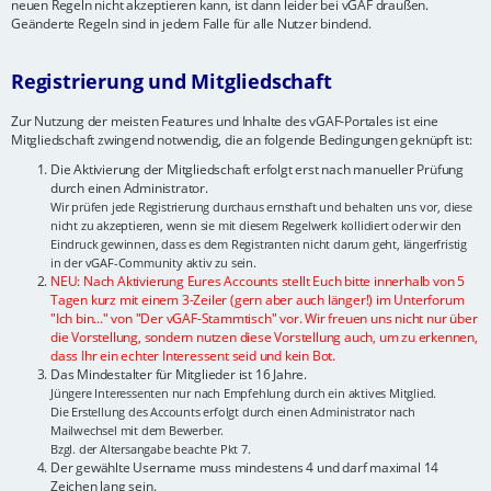
neuen Regeln nicht akzeptieren kann, ist dann leider bei vGAF draußen.
Geänderte Regeln sind in jedem Falle für alle Nutzer bindend.
Registrierung und Mitgliedschaft
Zur Nutzung der meisten Features und Inhalte des vGAF-Portales ist eine
Mitgliedschaft zwingend notwendig, die an folgende Bedingungen geknüpft ist:
Die Aktivierung der Mitgliedschaft erfolgt erst nach manueller Prüfung
durch einen Administrator.
Wir prüfen jede Registrierung durchaus ernsthaft und behalten uns vor, diese
nicht zu akzeptieren, wenn sie mit diesem Regelwerk kollidiert oder wir den
Eindruck gewinnen, dass es dem Registranten nicht darum geht, längerfristig
in der vGAF-Community aktiv zu sein.
NEU: Nach Aktivierung Eures Accounts stellt Euch bitte innerhalb von 5
Tagen kurz mit einem 3-Zeiler (gern aber auch länger!) im Unterforum
"Ich bin..." von "Der vGAF-Stammtisch" vor. Wir freuen uns nicht nur über
die Vorstellung, sondern nutzen diese Vorstellung auch, um zu erkennen,
dass Ihr ein echter Interessent seid und kein Bot.
Das Mindestalter für Mitglieder ist 16 Jahre.
Jüngere Interessenten nur nach Empfehlung durch ein aktives Mitglied.
Die Erstellung des Accounts erfolgt durch einen Administrator nach
Mailwechsel mit dem Bewerber.
Bzgl. der Altersangabe beachte Pkt 7.
Der gewählte Username muss mindestens 4 und darf maximal 14
Zeichen lang sein.