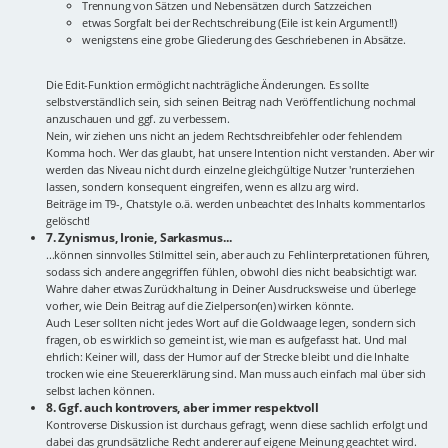
Trennung von Sätzen und Nebensätzen durch Satzzeichen
etwas Sorgfalt bei der Rechtschreibung (Eile ist kein Argument!!)
wenigstens eine grobe Gliederung des Geschriebenen in Absätze.
Die Edit-Funktion ermöglicht nachträgliche Änderungen. Es sollte
selbstverständlich sein, sich seinen Beitrag nach Veröffentlichung nochmal
anzuschauen und ggf. zu verbessern.
Nein, wir ziehen uns nicht an jedem Rechtschreibfehler oder fehlendem
Komma hoch. Wer das glaubt, hat unsere Intention nicht verstanden. Aber wir
werden das Niveau nicht durch einzelne gleichgültige Nutzer 'runterziehen
lassen, sondern konsequent eingreifen, wenn es allzu arg wird.
Beiträge im T9-, Chatstyle o.ä. werden unbeachtet des Inhalts kommentarlos
gelöscht!
7. Zynismus, Ironie, Sarkasmus...
...können sinnvolles Stilmittel sein, aber auch zu Fehlinterpretationen führen,
sodass sich andere angegriffen fühlen, obwohl dies nicht beabsichtigt war.
Wahre daher etwas Zurückhaltung in Deiner Ausdrucksweise und überlege
vorher, wie Dein Beitrag auf die Zielperson(en) wirken könnte.
Auch Leser sollten nicht jedes Wort auf die Goldwaage legen, sondern sich
fragen, ob es wirklich so gemeint ist, wie man es aufgefasst hat. Und mal
ehrlich: Keiner will, dass der Humor auf der Strecke bleibt und die Inhalte
trocken wie eine Steuererklärung sind. Man muss auch einfach mal über sich
selbst lachen können.
8. Ggf. auch kontrovers, aber immer respektvoll
Kontroverse Diskussion ist durchaus gefragt, wenn diese sachlich erfolgt und
dabei das grundsätzliche Recht anderer auf eigene Meinung geachtet wird.