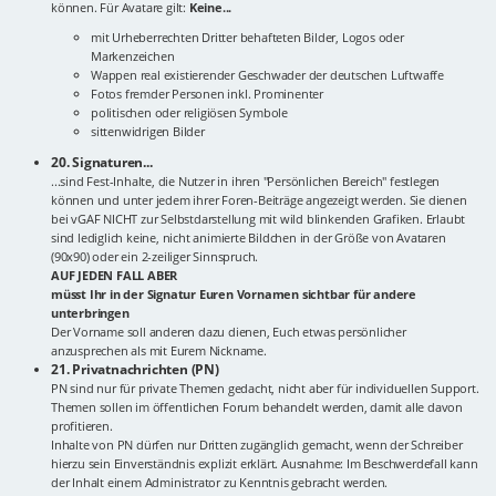
können. Für Avatare gilt:
Keine...
mit Urheberrechten Dritter behafteten Bilder, Logos oder
Markenzeichen
Wappen real existierender Geschwader der deutschen Luftwaffe
Fotos fremder Personen inkl. Prominenter
politischen oder religiösen Symbole
sittenwidrigen Bilder
20. Signaturen...
...sind Fest-Inhalte, die Nutzer in ihren "Persönlichen Bereich" festlegen
können und unter jedem ihrer Foren-Beiträge angezeigt werden. Sie dienen
bei vGAF NICHT zur Selbstdarstellung mit wild blinkenden Grafiken. Erlaubt
sind lediglich keine, nicht animierte Bildchen in der Größe von Avataren
(90x90) oder ein 2-zeiliger Sinnspruch.
AUF JEDEN FALL ABER
müsst Ihr in der Signatur Euren Vornamen sichtbar für andere
unterbringen
Der Vorname soll anderen dazu dienen, Euch etwas persönlicher
anzusprechen als mit Eurem Nickname.
21. Privatnachrichten (PN)
PN sind nur für private Themen gedacht, nicht aber für individuellen Support.
Themen sollen im öffentlichen Forum behandelt werden, damit alle davon
profitieren.
Inhalte von PN dürfen nur Dritten zugänglich gemacht, wenn der Schreiber
hierzu sein Einverständnis explizit erklärt. Ausnahme: Im Beschwerdefall kann
der Inhalt einem Administrator zu Kenntnis gebracht werden.