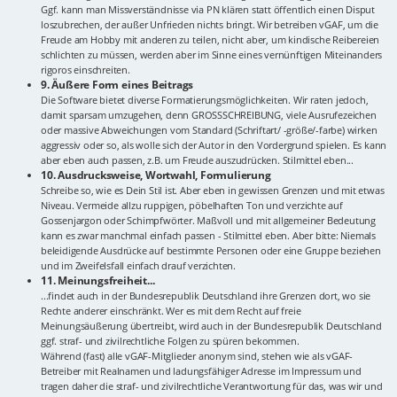
Ggf. kann man Missverständnisse via PN klären statt öffentlich einen Disput
loszubrechen, der außer Unfrieden nichts bringt. Wir betreiben vGAF, um die
Freude am Hobby mit anderen zu teilen, nicht aber, um kindische Reibereien
schlichten zu müssen, werden aber im Sinne eines vernünftigen Miteinanders
rigoros einschreiten.
9. Äußere Form eines Beitrags
Die Software bietet diverse Formatierungsmöglichkeiten. Wir raten jedoch,
damit sparsam umzugehen, denn GROSSSCHREIBUNG, viele Ausrufezeichen
oder massive Abweichungen vom Standard (Schriftart/ -größe/-farbe) wirken
aggressiv oder so, als wolle sich der Autor in den Vordergrund spielen. Es kann
aber eben auch passen, z.B. um Freude auszudrücken. Stilmittel eben...
10. Ausdrucksweise, Wortwahl, Formulierung
Schreibe so, wie es Dein Stil ist. Aber eben in gewissen Grenzen und mit etwas
Niveau. Vermeide allzu ruppigen, pöbelhaften Ton und verzichte auf
Gossenjargon oder Schimpfwörter. Maßvoll und mit allgemeiner Bedeutung
kann es zwar manchmal einfach passen - Stilmittel eben. Aber bitte: Niemals
beleidigende Ausdrücke auf bestimmte Personen oder eine Gruppe beziehen
und im Zweifelsfall einfach drauf verzichten.
11. Meinungsfreiheit...
...findet auch in der Bundesrepublik Deutschland ihre Grenzen dort, wo sie
Rechte anderer einschränkt. Wer es mit dem Recht auf freie
Meinungsäußerung übertreibt, wird auch in der Bundesrepublik Deutschland
ggf. straf- und zivilrechtliche Folgen zu spüren bekommen.
Während (fast) alle vGAF-Mitglieder anonym sind, stehen wie als vGAF-
Betreiber mit Realnamen und ladungsfähiger Adresse im Impressum und
tragen daher die straf- und zivilrechtliche Verantwortung für das, was wir und