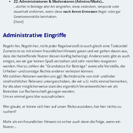
22. Administratoren & Moderatoren (Admins/Mods)...
...dürfen in Beiträge aller Art eingreifen, diese verändern, temporär oder
dauerhaft entfernen, wenn diese
nach ihrem Ermessen
Regel- oder gar
Gesetzesverstöße beinhalten.
[/size]
Administrative Eingriffe
Regeln hin, Regeln her, nicht jeder Regelverstoß ist auch gleich eine Todsünde!
Zumeist ist es mit einem freundlichen Hinweis getan und wir gehen davon aus,
dass der betreffende Nutzer diesen künftig beherzigt. Andererseits gibt es auch
einiges, wo wir gar keinen Spaß verstehen und sehr restriktiv reagieren
werden. Hierzu zählen die "Grundsätze für Beiträge" sowie alle Verstöße, die
Urheber- und sonstige Rechte anderer verletzen können.
Mit solchen Aktionen werden uns ggf. Rechtsbrüche von zivil- und/oder
strafrechtlicher Relevanz untergeschoben, die wir u.U. nicht einmal bemerken,
für die aber möglicherweise statt des eigentlich Verantwortlichen wir als
Betreiber zur Rechenschaft gezogen werden.
Um es einmal ganz klar auszudrücken:
Wer glaubt, er könne sich hier auf unser Risiko austoben, hat hier nichts zu
suchen!!
Mehr als ein freundlicher Hinweis ist sicher auch dann die Folge, wenn ein
Nutzer...