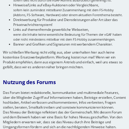
sofern dies nicht durch die vGAF-Admins ausdrücklich genehmigt ist.
Hinweise/Links auf eBay-Auktionen oder Vergleichbare,
sofern kein zumindest mittelbarer Zusammenhang mit dem FS-Hobby
(Addons, FS-Software, Hardware) oder einem aktuellen Forenthema besteht.
Direktwerbung für Produkte und Dienstleistungen aller Art über das
Privatnachrichtensystem!
Links auf themenfremde gewerbliche Webseiten,
wenn die Inhalte keine wesentliche Bedeutung für Themen der vGAF haben
oder nicht mindestens mittelbar mit dem FS-Hobby zusammenhängen.
Banner und Grafiken und Signaturen mit werbendem Charakter.
Wir schließen Werbung nicht völlig aus, aber unterhalten hier auch keine
kostenlose Ersatzwerbeplattform. Werbung kostet nun mal! Wenn wir ein
Produkt empfehlen, dann aus eigenem Antrieb und einfach, weil uns etwas so
gefällt, dass wir es anderen näher bringen möchten.
Nutzung des Forums
Das Forum bietet redaktionelle, kommunikative und multimediale Features,
über die Mitglieder Zugriff auf Informationen haben, Beiträge erstellen, Content
hochladen, Artikel verfassen und kommentieren, Infos verbreiten, Fragen
stellen, beraten, Smalltalk treiben und sonstwie kommunizieren können.
Das Niveau der Beiträge reflektiert das der Gemeinschaft. Mit diesem Forum
und dem Beiwerk haben wir eine Basis für hohes Niveau geschaffen. Von den
Mitgliedern erwarten wir, dass sie das Niveau durch ihre Beiträge und
Umgangsformen fördern und sich an die nachfolgenden Hinweise halten.