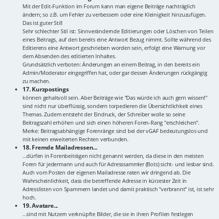
Mit der Edit-Funktion im Forum kann man eigene Beiträge nachträglich
ändern; so z.B. um Fehler zu verbessern oder eine Kleinigkeit hinzuzufügen.
Das ist guter Stil!
Sehr schlechter Stil ist: Sinnverändernde Editierungen oder Löschen von Teilen
eines Beitrags, auf den bereits eine Antwort Bezug nimmt. Sollte während des
Editierens eine Antwort geschrieben worden sein, erfolgt eine Warnung vor
dem Absenden des editierten Inhaltes.
Grundsätzlich verboten: Änderungen an einem Beitrag, in den bereits ein
Admin/Moderator eingegriffen hat, oder gar dessen Änderungen rückgängig
zu machen.
17. Kurzpostings
können gehaltvoll sein. Aber Beiträge wie "Das würde ich auch gern wissen!"
sind nicht nur überflüssig, sondern torpedieren die Übersichtlichkeit eines
Themas. Zudem entsteht der Eindruck, der Schreiber wolle so seine
Beitragszahl erhöhen und sich einen höheren Foren-Rang "erschleichen".
Merke: Beitragsabhängige Forenränge sind bei der vGAF bedeutungslos und
mit keinen erweiterten Rechten verbunden.
18. Fremde Mailadressen...
...dürfen in Forenbeiträgen nicht genannt werden, da diese in den meisten
Foren für jedermann und auch für Adresssammler (Bots) sicht- und lesbar sind.
Auch vom Posten der eigenen Mailadresse raten wir dringend ab. Die
Wahrscheinlichkeit, dass die betreffende Adresse in kürzester Zeit in
Adresslisten von Spammern landet und damit praktisch "verbrannt" ist, ist sehr
hoch.
19. Avatare...
...sind mit Nutzern verknüpfte Bilder, die sie in ihren Profilen festlegen