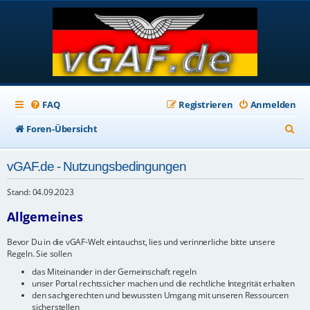
FAQ
Registrieren
Anmelden
S
Foren-Übersicht
u
vGAF.de - Nutzungsbedingungen
c
h
Stand: 04.09.2023
e
Allgemeines
Bevor Du in die vGAF-Welt eintauchst, lies und verinnerliche bitte unsere
Regeln. Sie sollen
das Miteinander in der Gemeinschaft regeln
unser Portal rechtssicher machen und die rechtliche Integrität erhalten
den sachgerechten und bewussten Umgang mit unseren Ressourcen
sicherstellen