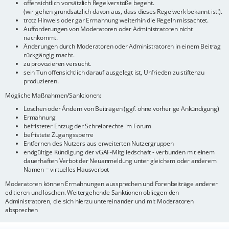
offensichtlich vorsätzlich Regelverstöße begeht.
(wir gehen grundsätzlich davon aus, dass dieses Regelwerk bekannt ist!).
trotz Hinweis oder gar Ermahnung weiterhin die Regeln missachtet.
Aufforderungen von Moderatoren oder Administratoren nicht
nachkommt.
Änderungen durch Moderatoren oder Administratoren in einem Beitrag
rückgängig macht.
zu provozieren versucht.
sein Tun offensichtlich darauf ausgelegt ist, Unfrieden zu stiftenzu
produzieren.
Mögliche Maßnahmen/Sanktionen:
Löschen oder Ändern von Beiträgen (ggf. ohne vorherige Ankündigung)
Ermahnung
befristeter Entzug der Schreibrechte im Forum
befristete Zugangssperre
Entfernen des Nutzers aus erweiterten Nutzergruppen
endgültige Kündigung der vGAF-Mitgliedschaft - verbunden mit einem
dauerhaften Verbot der Neuanmeldung unter gleichem oder anderem
Namen = virtuelles Hausverbot
Moderatoren können Ermahnungen aussprechen und Forenbeiträge anderer
editieren und löschen. Weitergehende Sanktionen obliegen den
Administratoren, die sich hierzu untereinander und mit Moderatoren
absprechen