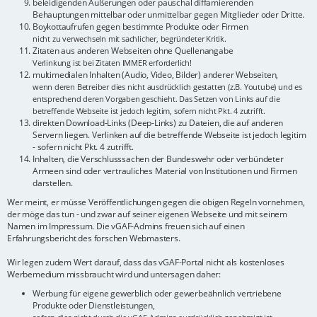
beleidigenden Äußerungen oder pauschal diffamierenden
Behauptungen mittelbar oder unmittelbar gegen Mitglieder oder Dritte.
Boykottaufrufen gegen bestimmte Produkte oder Firmen
nicht zu verwechseln mit sachlicher, begründeter Kritik.
Zitaten aus anderen Webseiten ohne Quellenangabe
Verlinkung ist bei Zitaten IMMER erforderlich!
multimedialen Inhalten (Audio, Video, Bilder) anderer Webseiten,
wenn deren Betreiber dies nicht ausdrücklich gestatten (z.B. Youtube) und es
entsprechend deren Vorgaben geschieht. Das Setzen von Links auf die
betreffende Webseite ist jedoch legitim, sofern nicht Pkt. 4 zutrifft.
direkten Download-Links (Deep-Links) zu Dateien, die auf anderen
Servern liegen. Verlinken auf die betreffende Webseite ist jedoch legitim
- sofern nicht Pkt. 4 zutrifft.
Inhalten, die Verschlusssachen der Bundeswehr oder verbündeter
Armeen sind oder vertrauliches Material von Institutionen und Firmen
darstellen.
Wer meint, er müsse Veröffentlichungen gegen die obigen Regeln vornehmen,
der möge das tun - und zwar auf seiner eigenen Webseite und mit seinem
Namen im Impressum. Die vGAF-Admins freuen sich auf einen
Erfahrungsbericht des forschen Webmasters.
Wir legen zudem Wert darauf, dass das vGAF-Portal nicht als kostenloses
Werbemedium missbraucht wird und untersagen daher:
Werbung für eigene gewerblich oder gewerbeähnlich vertriebene
Produkte oder Dienstleistungen,