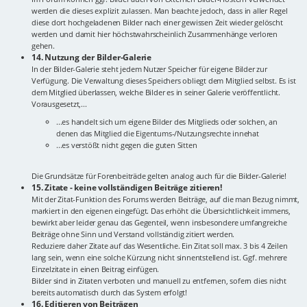
werden die dieses explizit zulassen. Man beachte jedoch, dass in aller Regel
diese dort hochgeladenen Bilder nach einer gewissen Zeit wieder gelöscht
werden und damit hier höchstwahrscheinlich Zusammenhänge verloren
gehen.
14. Nutzung der Bilder-Galerie
In der Bilder-Galerie steht jedem Nutzer Speicher für eigene Bilder zur
Verfügung. Die Verwaltung dieses Speichers obliegt dem Mitglied selbst. Es ist
dem Mitglied überlassen, welche Bilder es in seiner Galerie veröffentlicht.
Vorausgesetzt,...
...es handelt sich um eigene Bilder des Mitglieds oder solchen, an
denen das Mitglied die Eigentums-/Nutzungsrechte innehat
...es verstößt nicht gegen die guten Sitten
Die Grundsätze für Forenbeiträde gelten analog auch für die Bilder-Galerie!
15. Zitate - keine vollständigen Beiträge zitieren!
Mit der Zitat-Funktion des Forums werden Beiträge, auf die man Bezug nimmt,
markiert in den eigenen eingefügt. Das erhöht die Übersichtlichkeit immens,
bewirkt aber leider genau das Gegenteil, wenn insbesondere umfangreiche
Beiträge ohne Sinn und Verstand vollständig zitiert werden.
Reduziere daher Zitate auf das Wesentliche. Ein Zitat soll max. 3 bis 4 Zeilen
lang sein, wenn eine solche Kürzung nicht sinnentstellend ist. Ggf. mehrere
Einzelzitate in einen Beitrag einfügen.
Bilder sind in Zitaten verboten und manuell zu entfernen, sofern dies nicht
bereits automatisch durch das System erfolgt!
16. Editieren von Beiträgen