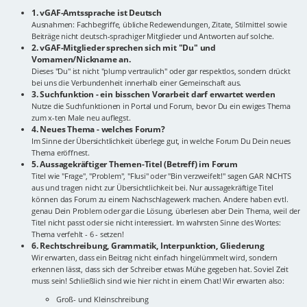
1. vGAF-Amtssprache ist Deutsch
Ausnahmen: Fachbegriffe, übliche Redewendungen, Zitate, Stilmittel sowie
Beiträge nicht deutsch-sprachiger Mitglieder und Antworten auf solche.
2. vGAF-Mitglieder sprechen sich mit "Du" und
Vornamen/Nickname an.
Dieses "Du" ist nicht "plump vertraulich" oder gar respektlos, sondern drückt
bei uns die Verbundenheit innerhalb einer Gemeinschaft aus.
3. Suchfunktion - ein bisschen Vorarbeit darf erwartet werden
Nutze die Suchfunktionen in Portal und Forum, bevor Du ein ewiges Thema
zum x-ten Male neu auflegst.
4. Neues Thema - welches Forum?
Im Sinne der Übersichtlichkeit überlege gut, in welche Forum Du Dein neues
Thema eröffnest.
5. Aussagekräftiger Themen-Titel (Betreff) im Forum
Titel wie "Frage", "Problem", "Flusi" oder "Bin verzweifelt!" sagen GAR NICHTS
aus und tragen nicht zur Übersichtlichkeit bei. Nur aussagekräftige Titel
können das Forum zu einem Nachschlagewerk machen. Andere haben evtl.
genau Dein Problem oder gar die Lösung, überlesen aber Dein Thema, weil der
Titel nicht passt oder sie nicht interessiert. Im wahrsten Sinne des Wortes:
Thema verfehlt - 6 - setzen!
6. Rechtschreibung, Grammatik, Interpunktion, Gliederung
Wir erwarten, dass ein Beitrag nicht einfach hingelümmelt wird, sondern
erkennen lässt, dass sich der Schreiber etwas Mühe gegeben hat. Soviel Zeit
muss sein! Schließlich sind wie hier nicht in einem Chat! Wir erwarten also:
Groß- und Kleinschreibung