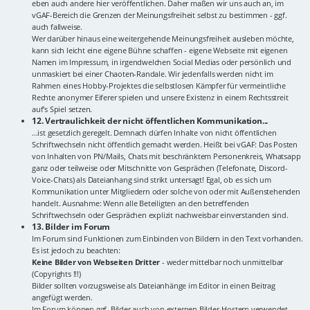
eben auch andere hier veröffentlichen. Daher maßen wir uns auch an, im
vGAF-Bereich die Grenzen der Meinungsfreiheit selbst zu bestimmen - ggf.
auch fallweise.
Wer darüber hinaus eine weitergehende Meinungsfreiheit ausleben möchte,
kann sich leicht eine eigene Bühne schaffen - eigene Webseite mit eigenen
Namen im Impressum, in irgendwelchen Social Medias oder persönlich und
unmaskiert bei einer Chaoten-Randale. Wir jedenfalls werden nicht im
Rahmen eines Hobby-Projektes die selbstlosen Kämpfer für vermeintliche
Rechte anonymer Eiferer spielen und unsere Existenz in einem Rechtsstreit
auf's Spiel setzen.
12. Vertraulichkeit der nicht öffentlichen Kommunikation...
...ist gesetzlich geregelt. Demnach dürfen Inhalte von nicht öffentlichen
Schriftwechseln nicht öffentlich gemacht werden. Heißt bei vGAF: Das Posten
von Inhalten von PN/Mails, Chats mit beschränktem Personenkreis, Whatsapp
ganz oder teilweise oder Mitschnitte von Gesprächen (Telefonate, Discord-
Voice-Chats) als Dateianhang sind strikt untersagt! Egal, ob es sich um
Kommunikation unter Mitgliedern oder solche von oder mit Außenstehenden
handelt. Ausnahme: Wenn alle Beteiligten an den betreffenden
Schriftwechseln oder Gesprächen explizit nachweisbar einverstanden sind.
13. Bilder im Forum
Im Forum sind Funktionen zum Einbinden von Bildern in den Text vorhanden.
Es ist jedoch zu beachten:
Keine Bilder von Webseiten Dritter
- weder mittelbar noch unmittelbar
(Copyrights !!!)
Bilder sollten vorzugsweise als Dateianhänge im Editor in einen Beitrag
angefügt werden.
Im Forum können ggf. Bilder auch von externen Bilder-Hostern verwendet