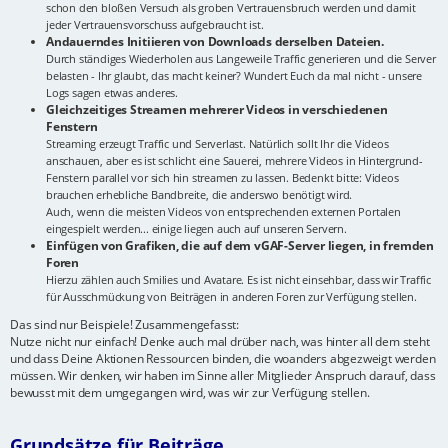
schon den bloßen Versuch als groben Vertrauensbruch werden und damit
jeder Vertrauensvorschuss aufgebraucht ist.
Andauerndes Initiieren von Downloads derselben Dateien.
Durch ständiges Wiederholen aus Langeweile Traffic generieren und die Server
belasten - Ihr glaubt, das macht keiner? Wundert Euch da mal nicht - unsere
Logs sagen etwas anderes.
Gleichzeitiges Streamen mehrerer Videos in verschiedenen
Fenstern
Streaming erzeugt Traffic und Serverlast. Natürlich sollt Ihr die Videos
anschauen, aber es ist schlicht eine Sauerei, mehrere Videos in Hintergrund-
Fenstern parallel vor sich hin streamen zu lassen. Bedenkt bitte: Videos
brauchen erhebliche Bandbreite, die anderswo benötigt wird.
Auch, wenn die meisten Videos von entsprechenden externen Portalen
eingespielt werden... einige liegen auch auf unseren Servern.
Einfügen von Grafiken, die auf dem vGAF-Server liegen, in fremden
Foren
Hierzu zählen auch Smilies und Avatare. Es ist nicht einsehbar, dass wir Traffic
für Ausschmückung von Beiträgen in anderen Foren zur Verfügung stellen.
Das sind nur Beispiele! Zusammengefasst:
Nutze nicht nur einfach! Denke auch mal drüber nach, was hinter all dem steht
und dass Deine Aktionen Ressourcen binden, die woanders abgezweigt werden
müssen. Wir denken, wir haben im Sinne aller Mitglieder Anspruch darauf, dass
bewusst mit dem umgegangen wird, was wir zur Verfügung stellen.
Grundsätze für Beiträge