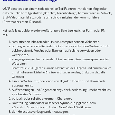
vGAF bietet neben einem redaktionellen Teil Features, mit denen Mitglieder
aktiv die Inhalte mitgestalten (Berichte, Forenbeiträge, Kommentare zu Artikeln,
Bild-/Videomaterial etc.) oder auch schlicht miteinander kommunizieren
(Privatnachrichten, Discord).
Keinesfalls geduldet werden Äußerungen, Beiträge jeglicher Form oder PN
mit...
rassistischen Inhalten oder Links zu entsprechenden Webseiten.
pornografischen Inhalten oder Links zu entsprechenden Webseiten inkl.
solcher, die mit PopUps oder Bannern auf solche verweisen oder
weiterleiten.
kriegs-/gewaltverherrlichenden Inhalten bzw. Links zu entsprechenden
Webseiten.
Beachte: Bei vGAF geht es um die Faszination des Fliegens und durchaus auch
um simulierte militärische Einsätze, nicht aber vordergründig um virtuelle
Gemetzel.
Links zu Webseiten, bei denen von illegalen Inhalten und Downloads
auszugehen ist.
Aufforderungen und Angeboten bzgl. der Überlassung urheberrechtlich
geschützter Software.
politisch oder religiös extremem Charakter.
Darstellung nationalsozialistischer Symbole in jeglicher Form
z.B. auch in Screenshots von Addon-Aircraft des II. Weltkrieges.
den Holocaust verleugnenden Aussagen.