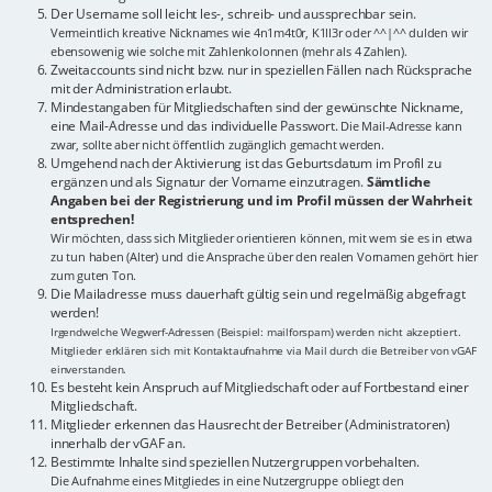
Der Username soll leicht les-, schreib- und aussprechbar sein.
Vermeintlich kreative Nicknames wie 4n1m4t0r, K1ll3r oder ^^|^^ dulden wir
ebensowenig wie solche mit Zahlenkolonnen (mehr als 4 Zahlen).
Zweitaccounts sind nicht bzw. nur in speziellen Fällen nach Rücksprache
mit der Administration erlaubt.
Mindestangaben für Mitgliedschaften sind der gewünschte Nickname,
eine Mail-Adresse und das individuelle Passwort.
Die Mail-Adresse kann
zwar, sollte aber nicht öffentlich zugänglich gemacht werden.
Umgehend nach der Aktivierung ist das Geburtsdatum im Profil zu
ergänzen und als Signatur der Vorname einzutragen.
Sämtliche
Angaben bei der Registrierung und im Profil müssen der Wahrheit
entsprechen!
Wir möchten, dass sich Mitglieder orientieren können, mit wem sie es in etwa
zu tun haben (Alter) und die Ansprache über den realen Vornamen gehört hier
zum guten Ton.
Die Mailadresse muss dauerhaft gültig sein und regelmäßig abgefragt
werden!
Irgendwelche Wegwerf-Adressen (Beispiel: mailforspam) werden nicht akzeptiert.
Mitglieder erklären sich mit Kontaktaufnahme via Mail durch die Betreiber von vGAF
einverstanden.
Es besteht kein Anspruch auf Mitgliedschaft oder auf Fortbestand einer
Mitgliedschaft.
Mitglieder erkennen das Hausrecht der Betreiber (Administratoren)
innerhalb der vGAF an.
Bestimmte Inhalte sind speziellen Nutzergruppen vorbehalten.
Die Aufnahme eines Mitgliedes in eine Nutzergruppe obliegt den