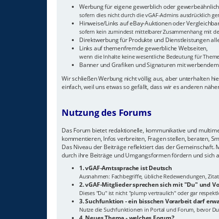
Werbung für eigene gewerblich oder gewerbeähnlich 
sofern dies nicht durch die vGAF-Admins ausdrücklich gen
Hinweise/Links auf eBay-Auktionen oder Vergleichba
sofern kein zumindest mittelbarer Zusammenhang mit de
Direktwerbung für Produkte und Dienstleistungen all
Links auf themenfremde gewerbliche Webseiten,
wenn die Inhalte keine wesentliche Bedeutung für The
Banner und Grafiken und Signaturen mit werbendem
Wir schließen Werbung nicht völlig aus, aber unterhalten 
einfach, weil uns etwas so gefällt, dass wir es anderen näh
Nutzung des Forums
Das Forum bietet redaktionelle, kommunikative und multimedi
kommentieren, Infos verbreiten, Fragen stellen, beraten, S
Das Niveau der Beiträge reflektiert das der Gemeinschaft.
durch ihre Beiträge und Umgangsformen fördern und sich a
1. vGAF-Amtssprache ist Deutsch
Ausnahmen: Fachbegriffe, übliche Redewendungen, Zitate, 
2. vGAF-Mitglieder sprechen sich mit "Du" und
Dieses "Du" ist nicht "plump vertraulich" oder gar respek
3. Suchfunktion - ein bisschen Vorarbeit darf erw
Nutze die Suchfunktionen in Portal und Forum, bevor Du
4. Neues Thema - welches Forum?