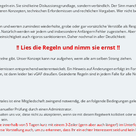
geln ein. Sie sind keine Diskussionsgrundlage, sondern verbindlich. Der Sinn manch
ren Konzepten, technischen Erfordernissen und rechtlichen Vorgaben. Wer nicht ber
gelten und werten zumindest wiederholte, grobe oder gar vorsätzliche Verstöße als 
n. Natürlich werden wir jedem und insbesondere Anfängern Fehler zugestehen. Aber
sichtigkeit auch rigoros sanktionieren. Daher nochmal in aller Deutlichkeit:
!! Lies die Regeln und nimm sie ernst !!
nzelne gibt. Unser Konzept kann nur aufgehen, wenn alle am selben Strang ziehen.
dernissen entsprechend weiterentwickelt. Ein Hinweis auf Änderungen erfolgt im F
, ist dann leider bei vGAF draußen. Geänderte Regeln sind in jedem Falle für alle N
ales ist eine Mitgliedschaft zwingend notwendig, die an folgende Bedingungen geknü
 manueller Prüfung durch einen Administrator.
alten uns vor, diese nicht zu akzeptieren, wenn sie mit diesem Regelwerk kollidiert oder 
 sein.
te innerhalb von 5 Tagen kurz mit einem 3-Zeiler (gern aber auch länger!) im Unterf
ese Vorstellung auch, um zu erkennen, dass Ihr ein echter Interessent seid und kein 