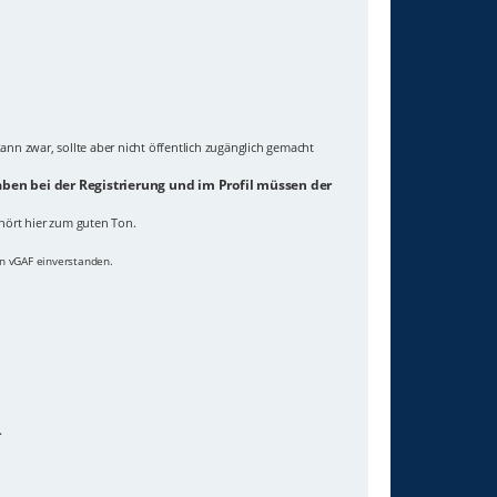
ann zwar, sollte aber nicht öffentlich zugänglich gemacht
ben bei der Registrierung und im Profil müssen der
hört hier zum guten Ton.
on vGAF einverstanden.
.