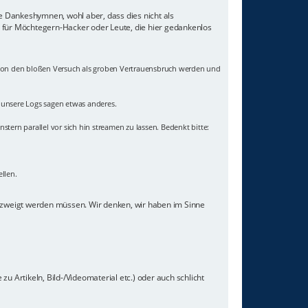
ne Dankeshymnen, wohl aber, dass dies nicht als
z für Möchtegern-Hacker oder Leute, die hier gedankenlos
 schon den bloßen Versuch als groben Vertrauensbruch werden und
- unsere Logs sagen etwas anderes.
nstern parallel vor sich hin streamen zu lassen. Bedenkt bitte:
llen.
gezweigt werden müssen. Wir denken, wir haben im Sinne
u Artikeln, Bild-/Videomaterial etc.) oder auch schlicht