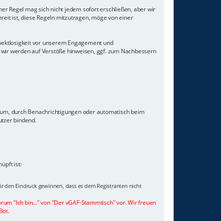
er Regel mag sich nicht jedem sofort erschließen, aber wir
eit ist, diese Regeln mitzutragen, möge von einer
Respektlosigkeit vor unserem Engagement und
 wir werden auf Verstöße hinweisen, ggf. zum Nachbessern
orum, durch Benachrichtigungen oder automatisch beim
utzer bindend.
pft ist:
wir den Eindruck gewinnen, dass es dem Registranten nicht
orum "Ich bin..." von "Der vGAF-Stammtisch" vor. Wir freuen
Bot.