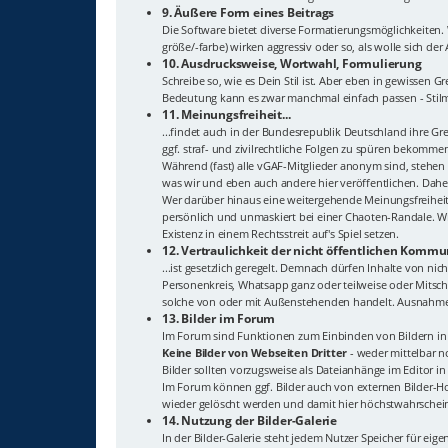
9. Äußere Form eines Beitrags
Die Software bietet diverse Formatierungsmöglichkeiten
größe/-farbe) wirken aggressiv oder so, als wolle sich de
10. Ausdrucksweise, Wortwahl, Formulierung
Schreibe so, wie es Dein Stil ist. Aber eben in gewisse
Bedeutung kann es zwar manchmal einfach passen - Stilmi
11. Meinungsfreiheit...
...findet auch in der Bundesrepublik Deutschland ihre G
ggf. straf- und zivilrechtliche Folgen zu spüren bekomme
Während (fast) alle vGAF-Mitglieder anonym sind, stehen
was wir und eben auch andere hier veröffentlichen. Dahe
Wer darüber hinaus eine weitergehende Meinungsfreiheit
persönlich und unmaskiert bei einer Chaoten-Randale. Wi
Existenz in einem Rechtsstreit auf's Spiel setzen.
12. Vertraulichkeit der nicht öffentlichen Kommun
...ist gesetzlich geregelt. Demnach dürfen Inhalte von n
Personenkreis, Whatsapp ganz oder teilweise oder Mitschn
solche von oder mit Außenstehenden handelt. Ausnahme: 
13. Bilder im Forum
Im Forum sind Funktionen zum Einbinden von Bildern in 
Keine Bilder von Webseiten Dritter
- weder mittelbar no
Bilder sollten vorzugsweise als Dateianhänge im Editor i
Im Forum können ggf. Bilder auch von externen Bilder-Hos
wieder gelöscht werden und damit hier höchstwahrsche
14. Nutzung der Bilder-Galerie
In der Bilder-Galerie steht jedem Nutzer Speicher für eige