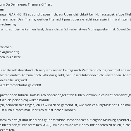
Forum Du Dein neues Thema eröffnest.
rum
elt!" sagen GAR NICHTS aus und tragen nicht zur Übersichtlichkeit bei. Nur aussagekräftig
esen aber Dein Thema, weil der Titel nicht passt oder sie nicht interessiert. Im wahrsten S
liederung
 wird, sondern erkennen lässt, dass sich der Schreiber etwas Mühe gegeben hat. Soviel Zeit 
zzeichen
in Argument!!)
nen in Absätze.
s sollte selbstverständlich sein, sich seinen Beitrag nach Veröffentlichung nochmal anzus
oder fehlendem Komma hoch. Wer das glaubt, hat unsere Intention nicht verstanden. Aber w
 es allzu arg wird.
halts kommentarlos gelöscht!
terpretationen führen, sodass sich andere angegriffen fühlen, obwohl dies nicht beabsicht
 die Zielperson(en) wirken könnte.
en, sondern sich fragen, ob es wirklich so gemeint ist, wie man es aufgefasst hat. Und mal 
uss auch einfach mal über sich selbst lachen können.
sachlich erfolgt und dabei das grundsätzliche Recht anderer auf eigene Meinung geachtet 
n nichts bringt. Wir betreiben vGAF, um die Freude am Hobby mit anderen zu teilen, nich
nschreiten.