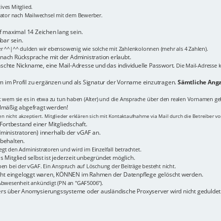
ves Mitglied.
trator nach Mailwechsel mit dem Bewerber.
maximal 14 Zeichen lang sein.
bar sein.
er ^^|^^ dulden wir ebensowenig wie solche mit Zahlenkolonnen (mehr als 4 Zahlen).
n nach Rücksprache mit der Administration erlaubt.
schte Nickname, eine Mail-Adresse und das individuelle Passwort.
Die Mail-Adresse k
 im Profil zu ergänzen und als Signatur der Vorname einzutragen.
Sämtliche Anga
it wem sie es in etwa zu tun haben (Alter) und die Ansprache über den realen Vornamen ge
elmäßig abgefragt werden!
 nicht akzeptiert. Mitglieder erklären sich mit Kontaktaufnahme via Mail durch die Betreiber v
Fortbestand einer Mitgliedschaft.
ministratoren) innerhalb der vGAF an.
behalten.
gt den Administratoren und wird im Einzelfall betrachtet.
 Mitglied selbst ist jederzeit unbegründet möglich.
ben bei der vGAF. Ein Anspruch auf Löschung der Beiträge besteht nicht.
nicht eingeloggt waren, KÖNNEN im Rahmen der Datenpflege gelöscht werden.
bwesenheit ankündigt (PN an "GAF5006").
ers über Anomysierungssysteme oder ausländische Proxyserver wird nicht geduldet