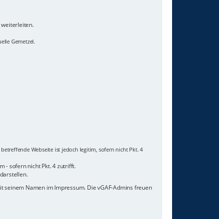
weiterleiten.
uelle Gemetzel.
etreffende Webseite ist jedoch legitim, sofern nicht Pkt. 4
 sofern nicht Pkt. 4 zutrifft.
darstellen.
 mit seinem Namen im Impressum. Die vGAF-Admins freuen