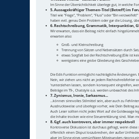
Im Sinne der Übersichtlichkeit überlege gut, in welche 
5. Aussagekräftiger Themen-Titel (Betreff) im Fo
Titel wie "Frage", "Problem", "Flusi" oder "Bin verzweif
haben evtl. genau Dein Problem oder gar die Lösung, überl
6. Rechtschreibung, Grammatik, Interpunktion, G
Wir erwarten, dass ein Beitrag nicht einfach hingelümmelt
erwarten also:
Groß- und Kleinschreibung
Trennung von Sätzen und Nebensätzen durch Sat
etwas Sorgfalt bei der Rechtschreibung (Eile ist ke
wenigstens eine grobe Gliederung des Geschriebe
Die Edit-Funktion ermöglicht nachträgliche Änderungen. E
Nein, wir ziehen uns nicht an jedem Rechtschreibfehler 
'runterziehen lassen, sondern konsequent eingreifen, wenn
Beiträge im T9-, Chatstyle o.ä. werden unbeachtet des In
7. Zynismus, Ironie, Sarkasmus...
...können sinnvolles Stilmittel sein, aber auch zu Fehlin
Ausdrucksweise und überlege vorher, wie Dein Beitrag auf
Auch Leser sollten nicht jedes Wort auf die Goldwaage leg
die Inhalte trocken wie eine Steuererklärung sind. Man m
8. Ggf. auch kontrovers, aber immer respektvoll
Kontroverse Diskussion ist durchaus gefragt, wenn diese 
öffentlich einen Disput loszubrechen, der außer Unfriede
aber im Sinne eines vernünftigen Miteinanders rigoros ei