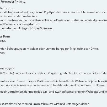
 Form oder PN mit...
 Webseiten.
n Webseiten inkl. solcher, die mit PopUps oder Bannern auf solche verweisen oder 
zu entsprechenden Webseiten.
s und durchaus auch um simulierte militärische Einsätze, nicht aber vordergründig um virt
 und Downloads auszugehen ist.
 urheberrechtlich geschützter Software.
her Form
ieges.
den Behauptungen mittelbar oder unmittelbar gegen Mitglieder oder Dritte.
rmen
r Webseiten,
.B. Youtube) und es entsprechend deren Vorgaben geschieht. Das Setzen von Links auf die b
uf anderen Servern liegen. Verlinken auf die betreffende Webseite ist jedoch legitim -
verbündeter Armeen sind oder vertrauliches Material von Institutionen und Firmen 
 Regeln vornehmen, der möge das tun - und zwar auf seiner eigenen Webseite und
als kostenloses Werbemedium missbraucht wird und untersagen daher: