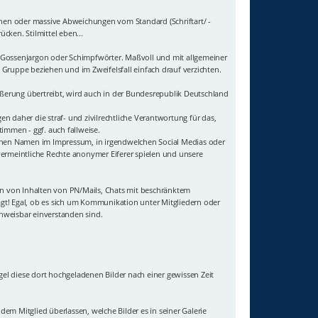
hen oder massive Abweichungen vom Standard (Schriftart/ -
cken. Stilmittel eben...
uf Gossenjargon oder Schimpfwörter. Maßvoll und mit allgemeiner
Gruppe beziehen und im Zweifelsfall einfach drauf verzichten.
ußerung übertreibt, wird auch in der Bundesrepublik Deutschland
 daher die straf- und zivilrechtliche Verantwortung für das,
immen - ggf. auch fallweise.
genen Namen im Impressum, in irgendwelchen Social Medias oder
vermeintliche Rechte anonymer Eiferer spielen und unsere
sten von Inhalten von PN/Mails, Chats mit beschränktem
agt! Egal, ob es sich um Kommunikation unter Mitgliedern oder
hweisbar einverstanden sind.
gel diese dort hochgeladenen Bilder nach einer gewissen Zeit
 dem Mitglied überlassen, welche Bilder es in seiner Galerie