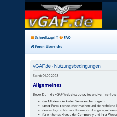
Schnellzugriff
FAQ
Foren-Übersicht
vGAF.de - Nutzungsbedingungen
Stand: 04.09.2023
Allgemeines
Bevor Du in die vGAF-Welt eintauchst, lies und verinnerliche 
das Miteinander in der Gemeinschaft regeln
unser Portal rechtssicher machen und die rechtliche I
den sachgerechten und bewussten Umgang mit unser
für ein hohes Niveau der Community und ihrer Webp