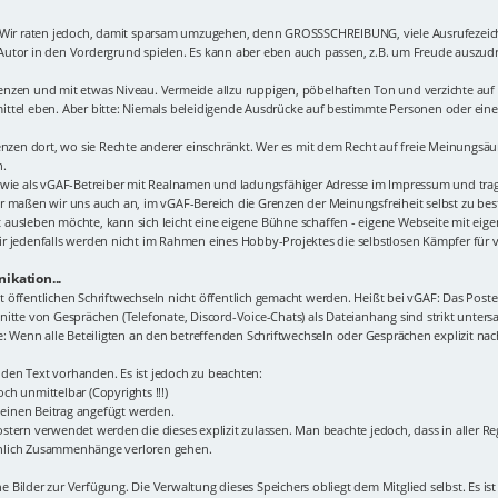
. Wir raten jedoch, damit sparsam umzugehen, denn GROSSSCHREIBUNG, viele Ausrufezeic
r Autor in den Vordergrund spielen. Es kann aber eben auch passen, z.B. um Freude auszudrü
n Grenzen und mit etwas Niveau. Vermeide allzu ruppigen, pöbelhaften Ton und verzichte a
ttel eben. Aber bitte: Niemals beleidigende Ausdrücke auf bestimmte Personen oder eine 
renzen dort, wo sie Rechte anderer einschränkt. Wer es mit dem Recht auf freie Meinungsä
n.
 wie als vGAF-Betreiber mit Realnamen und ladungsfähiger Adresse im Impressum und tragen
r maßen wir uns auch an, im vGAF-Bereich die Grenzen der Meinungsfreiheit selbst zu best
 ausleben möchte, kann sich leicht eine eigene Bühne schaffen - eigene Webseite mit ei
r jedenfalls werden nicht im Rahmen eines Hobby-Projektes die selbstlosen Kämpfer für 
ikation...
icht öffentlichen Schriftwechseln nicht öffentlich gemacht werden. Heißt bei vGAF: Das Po
itte von Gesprächen (Telefonate, Discord-Voice-Chats) als Dateianhang sind strikt unters
Wenn alle Beteiligten an den betreffenden Schriftwechseln oder Gesprächen explizit nac
den Text vorhanden. Es ist jedoch zu beachten:
ch unmittelbar (Copyrights !!!)
n einen Beitrag angefügt werden.
tern verwendet werden die dieses explizit zulassen. Man beachte jedoch, dass in aller Re
inlich Zusammenhänge verloren gehen.
ne Bilder zur Verfügung. Die Verwaltung dieses Speichers obliegt dem Mitglied selbst. Es ist