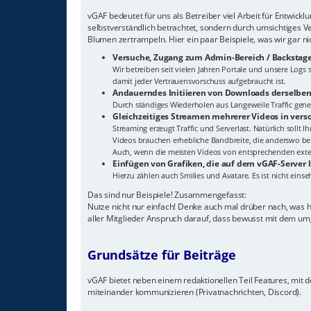
vGAF bedeutet für uns als Betreiber viel Arbeit für Entwick
selbstverständlich betrachtet, sondern durch umsichtiges V
Blumen zertrampeln. Hier ein paar Beispiele, was wir gar n
Versuche, Zugang zum Admin-Bereich / Backstage
Wir betreiben seit vielen Jahren Portale und unsere Log
damit jeder Vertrauensvorschuss aufgebraucht ist.
Andauerndes Initiieren von Downloads derselben
Durch ständiges Wiederholen aus Langeweile Traffic gener
Gleichzeitiges Streamen mehrerer Videos in ver
Streaming erzeugt Traffic und Serverlast. Natürlich sollt 
Videos brauchen erhebliche Bandbreite, die anderswo ben
Auch, wenn die meisten Videos von entsprechenden extern
Einfügen von Grafiken, die auf dem vGAF-Server 
Hierzu zählen auch Smilies und Avatare. Es ist nicht eins
Das sind nur Beispiele! Zusammengefasst:
Nutze nicht nur einfach! Denke auch mal drüber nach, was 
aller Mitglieder Anspruch darauf, dass bewusst mit dem um
Grundsätze für Beiträge
vGAF bietet neben einem redaktionellen Teil Features, mit de
miteinander kommunizieren (Privatnachrichten, Discord).