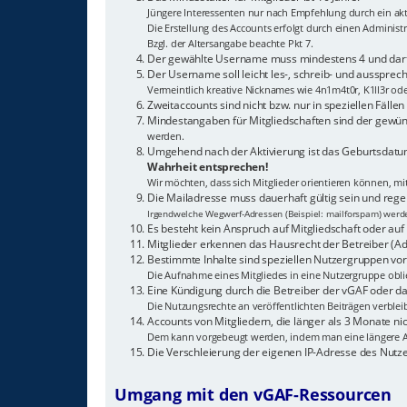
Jüngere Interessenten nur nach Empfehlung durch ein akti
Die Erstellung des Accounts erfolgt durch einen Adminis
Bzgl. der Altersangabe beachte Pkt 7.
Der gewählte Username muss mindestens 4 und darf 
Der Username soll leicht les-, schreib- und aussprech
Vermeintlich kreative Nicknames wie 4n1m4t0r, K1ll3r od
Zweitaccounts sind nicht bzw. nur in speziellen Fälle
Mindestangaben für Mitgliedschaften sind der gewün
werden.
Umgehend nach der Aktivierung ist das Geburtsdatum
Wahrheit entsprechen!
Wir möchten, dass sich Mitglieder orientieren können, m
Die Mailadresse muss dauerhaft gültig sein und reg
Irgendwelche Wegwerf-Adressen (Beispiel: mailforspam) werden
Es besteht kein Anspruch auf Mitgliedschaft oder auf 
Mitglieder erkennen das Hausrecht der Betreiber (Ad
Bestimmte Inhalte sind speziellen Nutzergruppen vor
Die Aufnahme eines Mitgliedes in eine Nutzergruppe oblie
Eine Kündigung durch die Betreiber der vGAF oder das
Die Nutzungsrechte an veröffentlichten Beiträgen verblei
Accounts von Mitgliedern, die länger als 3 Monate 
Dem kann vorgebeugt werden, indem man eine längere A
Die Verschleierung der eigenen IP-Adresse des Nutz
Umgang mit den vGAF-Ressourcen