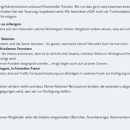
lung/Administration und auch finanzieller Einsatz. Wir tun das gern und erwarten kei
erhalten bei der Nutzung respektiert wird. Wir betreiben vGAF nicht als Tummelplat
icht mögen:
 zu erlangen
s sind voll von Versuchen solcher Möchtegern-Hacker. Mitglieder sollten wissen, dass wir
 Dateien.
ieren und die Server belasten - Ihr glaubt, das macht keiner? Wundert Euch da mal nicht 
schiedenen Fenstern
Ihr die Videos anschauen, aber es ist schlicht eine Sauerei, mehrere Videos in Hintergrund-Fe
ötigt wird.
en Portalen eingespielt werden... einige liegen auch auf unseren Servern.
liegen, in fremden Foren
ehbar, dass wir Traffic für Ausschmückung von Beiträgen in anderen Foren zur Verfügung ste
hinter all dem steht und dass Deine Aktionen Ressourcen binden, die woanders ab
gegangen wird, was wir zur Verfügung stellen.
nen Mitglieder aktiv die Inhalte mitgestalten (Berichte, Forenbeiträge, Kommentare z