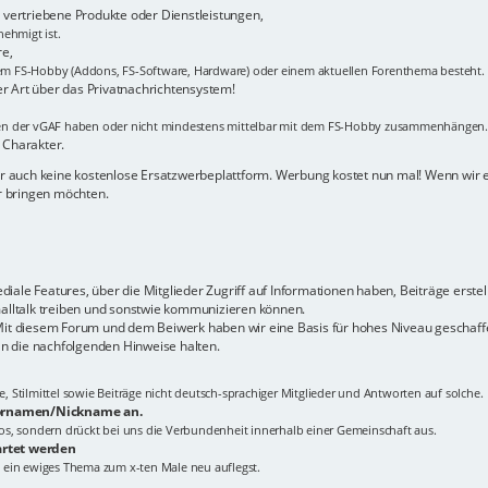
vertriebene Produkte oder Dienstleistungen,
ehmigt ist.
re,
m FS-Hobby (Addons, FS-Software, Hardware) oder einem aktuellen Forenthema besteht.
er Art über das Privatnachrichtensystem!
men der vGAF haben oder nicht mindestens mittelbar mit dem FS-Hobby zusammenhängen.
 Charakter.
hier auch keine kostenlose Ersatzwerbeplattform. Werbung kostet nun mal! Wenn wir
er bringen möchten.
ale Features, über die Mitglieder Zugriff auf Informationen haben, Beiträge erstel
malltalk treiben und sonstwie kommunizieren können.
 Mit diesem Forum und dem Beiwerk haben wir eine Basis für hohes Niveau geschaffe
n die nachfolgenden Hinweise halten.
Stilmittel sowie Beiträge nicht deutsch-sprachiger Mitglieder und Antworten auf solche.
 Vornamen/Nickname an.
tlos, sondern drückt bei uns die Verbundenheit innerhalb einer Gemeinschaft aus.
artet werden
 ein ewiges Thema zum x-ten Male neu auflegst.