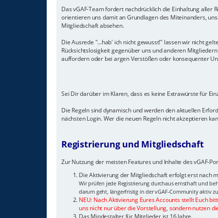
Das vGAF-Team fordert nachdrücklich die Einhaltung aller Re
orientieren uns damit an Grundlagen des Miteinanders, unse
Mitgliedschaft absehen.
Die Ausrede "...hab' ich nicht gewusst!" lassen wir nicht 
Rücksichtslosigkeit gegenüber uns und anderen Mitglieder
auffordern oder bei argen Verstößen oder konsequenter Unein
Sei Dir darüber im Klaren, dass es keine Extrawürste für Ei
Die Regeln sind dynamisch und werden den aktuellen Erfor
nächsten Login. Wer die neuen Regeln nicht akzeptieren kann
Registrierung und Mitgliedschaft
Zur Nutzung der meisten Features und Inhalte des vGAF-Port
Die Aktivierung der Mitgliedschaft erfolgt erst nach
Wir prüfen jede Registrierung durchaus ernsthaft und beh
darum geht, längerfristig in der vGAF-Community aktiv zu
NEU: Nach Aktivierung Eures Accounts stellt Euch bit
uns nicht nur über die Vorstellung, sondern nutzen di
Das Mindestalter für Mitglieder ist 16 Jahre.