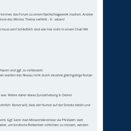
e Titel können das Forum zu einem Nachschlagewerk machen. Andere
inne des Wortes: Thema verfehlt - 6 - setzen!
muss sein! Schließlich sind wie hier nicht in einem Chat! Wir
chauen und ggf. zu verbessern.
ir werden das Niveau nicht durch einzelne gleichgültige Nutzer
igt war. Wahre daher etwas Zurückhaltung in Deiner
ehrlich: Keiner will, dass der Humor auf der Strecke bleibt und
wird. Ggf. kann man Missverständnisse via PN klären statt
t aber, um kindische Reibereien schlichten zu müssen, werden