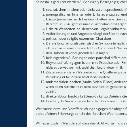
Keinesfalls geduldet werden Äußerungen, Beiträge jeglicher
rassistischen Inhalten oder Links zu entsprechenden
pornografischen Inhalten oder Links zu entsprechende
kriegs-/gewaltverherrlichenden Inhalten bzw. Links 
Beachte: Bei vGAF geht es um die Faszination des Fliegen
Links zu Webseiten, bei denen von illegalen Inhalten
Aufforderungen und Angeboten bzgl. der Überlassung
politisch oder religiös extremem Charakter.
Darstellung nationalsozialistischer Symbole in jeglic
z.B. auch in Screenshots von Addon-Aircraft des II. Weltkr
den Holocaust verleugnenden Aussagen.
beleidigenden Äußerungen oder pauschal diffamieren
Boykottaufrufen gegen bestimmte Produkte oder Fi
nicht zu verwechseln mit sachlicher, begründeter Kritik.
Zitaten aus anderen Webseiten ohne Quellenangabe
Verlinkung ist bei Zitaten IMMER erforderlich!
multimedialen Inhalten (Audio, Video, Bilder) andere
wenn deren Betreiber dies nicht ausdrücklich gestatten (z
zutrifft.
direkten Download-Links (Deep-Links) zu Dateien, die a
Inhalten, die Verschlusssachen der Bundeswehr oder 
Wer meint, er müsse Veröffentlichungen gegen die obigen
sich auf einen Erfahrungsbericht des forschen Webmasters.
Wir legen zudem Wert darauf, dass das vGAF-Portal nicht 