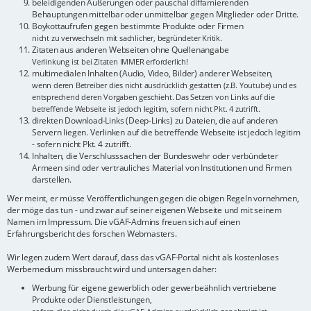
beleidigenden Äußerungen oder pauschal diffamierenden
Behauptungen mittelbar oder unmittelbar gegen Mitglieder oder Dritte.
Boykottaufrufen gegen bestimmte Produkte oder Firmen
nicht zu verwechseln mit sachlicher, begründeter Kritik.
Zitaten aus anderen Webseiten ohne Quellenangabe
Verlinkung ist bei Zitaten IMMER erforderlich!
multimedialen Inhalten (Audio, Video, Bilder) anderer Webseiten,
wenn deren Betreiber dies nicht ausdrücklich gestatten (z.B. Youtube) und es
entsprechend deren Vorgaben geschieht. Das Setzen von Links auf die
betreffende Webseite ist jedoch legitim, sofern nicht Pkt. 4 zutrifft.
direkten Download-Links (Deep-Links) zu Dateien, die auf anderen
Servern liegen. Verlinken auf die betreffende Webseite ist jedoch legitim
- sofern nicht Pkt. 4 zutrifft.
Inhalten, die Verschlusssachen der Bundeswehr oder verbündeter
Armeen sind oder vertrauliches Material von Institutionen und Firmen
darstellen.
Wer meint, er müsse Veröffentlichungen gegen die obigen Regeln vornehmen,
der möge das tun - und zwar auf seiner eigenen Webseite und mit seinem
Namen im Impressum. Die vGAF-Admins freuen sich auf einen
Erfahrungsbericht des forschen Webmasters.
Wir legen zudem Wert darauf, dass das vGAF-Portal nicht als kostenloses
Werbemedium missbraucht wird und untersagen daher:
Werbung für eigene gewerblich oder gewerbeähnlich vertriebene
Produkte oder Dienstleistungen,