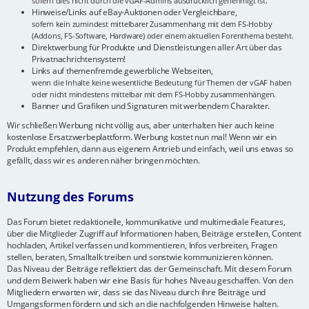
sofern dies nicht durch die vGAF-Admins ausdrücklich genehmigt ist.
Hinweise/Links auf eBay-Auktionen oder Vergleichbare,
sofern kein zumindest mittelbarer Zusammenhang mit dem FS-Hobby
(Addons, FS-Software, Hardware) oder einem aktuellen Forenthema besteht.
Direktwerbung für Produkte und Dienstleistungen aller Art über das
Privatnachrichtensystem!
Links auf themenfremde gewerbliche Webseiten,
wenn die Inhalte keine wesentliche Bedeutung für Themen der vGAF haben
oder nicht mindestens mittelbar mit dem FS-Hobby zusammenhängen.
Banner und Grafiken und Signaturen mit werbendem Charakter.
Wir schließen Werbung nicht völlig aus, aber unterhalten hier auch keine
kostenlose Ersatzwerbeplattform. Werbung kostet nun mal! Wenn wir ein
Produkt empfehlen, dann aus eigenem Antrieb und einfach, weil uns etwas so
gefällt, dass wir es anderen näher bringen möchten.
Nutzung des Forums
Das Forum bietet redaktionelle, kommunikative und multimediale Features,
über die Mitglieder Zugriff auf Informationen haben, Beiträge erstellen, Content
hochladen, Artikel verfassen und kommentieren, Infos verbreiten, Fragen
stellen, beraten, Smalltalk treiben und sonstwie kommunizieren können.
Das Niveau der Beiträge reflektiert das der Gemeinschaft. Mit diesem Forum
und dem Beiwerk haben wir eine Basis für hohes Niveau geschaffen. Von den
Mitgliedern erwarten wir, dass sie das Niveau durch ihre Beiträge und
Umgangsformen fördern und sich an die nachfolgenden Hinweise halten.