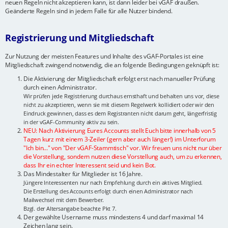
neuen Regeln nicht akzeptieren kann, ist dann leider bei vGAF draußen.
Geänderte Regeln sind in jedem Falle für alle Nutzer bindend.
Registrierung und Mitgliedschaft
Zur Nutzung der meisten Features und Inhalte des vGAF-Portales ist eine
Mitgliedschaft zwingend notwendig, die an folgende Bedingungen geknüpft ist:
Die Aktivierung der Mitgliedschaft erfolgt erst nach manueller Prüfung
durch einen Administrator.
Wir prüfen jede Registrierung durchaus ernsthaft und behalten uns vor, diese
nicht zu akzeptieren, wenn sie mit diesem Regelwerk kollidiert oder wir den
Eindruck gewinnen, dass es dem Registranten nicht darum geht, längerfristig
in der vGAF-Community aktiv zu sein.
NEU: Nach Aktivierung Eures Accounts stellt Euch bitte innerhalb von 5
Tagen kurz mit einem 3-Zeiler (gern aber auch länger!) im Unterforum
"Ich bin..." von "Der vGAF-Stammtisch" vor. Wir freuen uns nicht nur über
die Vorstellung, sondern nutzen diese Vorstellung auch, um zu erkennen,
dass Ihr ein echter Interessent seid und kein Bot.
Das Mindestalter für Mitglieder ist 16 Jahre.
Jüngere Interessenten nur nach Empfehlung durch ein aktives Mitglied.
Die Erstellung des Accounts erfolgt durch einen Administrator nach
Mailwechsel mit dem Bewerber.
Bzgl. der Altersangabe beachte Pkt 7.
Der gewählte Username muss mindestens 4 und darf maximal 14
Zeichen lang sein.