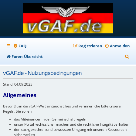
FAQ
Registrieren
Anmelden
S
Foren-Übersicht
u
vGAF.de - Nutzungsbedingungen
c
h
Stand: 04.09.2023
e
Allgemeines
Bevor Du in die vGAF-Welt eintauchst, lies und verinnerliche bitte unsere
Regeln. Sie sollen
das Miteinander in der Gemeinschaft regeln
unser Portal rechtssicher machen und die rechtliche Integrität erhalten
den sachgerechten und bewussten Umgang mit unseren Ressourcen
sicherstellen