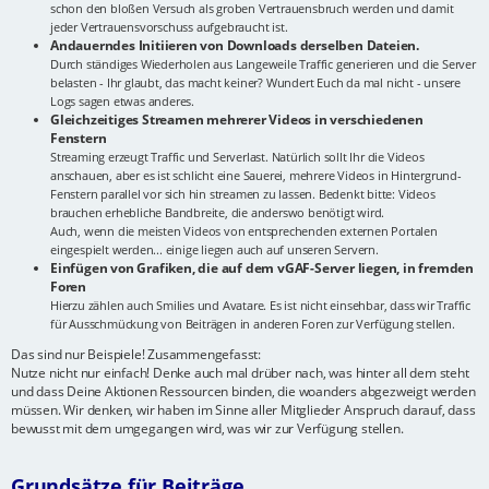
schon den bloßen Versuch als groben Vertrauensbruch werden und damit
jeder Vertrauensvorschuss aufgebraucht ist.
Andauerndes Initiieren von Downloads derselben Dateien.
Durch ständiges Wiederholen aus Langeweile Traffic generieren und die Server
belasten - Ihr glaubt, das macht keiner? Wundert Euch da mal nicht - unsere
Logs sagen etwas anderes.
Gleichzeitiges Streamen mehrerer Videos in verschiedenen
Fenstern
Streaming erzeugt Traffic und Serverlast. Natürlich sollt Ihr die Videos
anschauen, aber es ist schlicht eine Sauerei, mehrere Videos in Hintergrund-
Fenstern parallel vor sich hin streamen zu lassen. Bedenkt bitte: Videos
brauchen erhebliche Bandbreite, die anderswo benötigt wird.
Auch, wenn die meisten Videos von entsprechenden externen Portalen
eingespielt werden... einige liegen auch auf unseren Servern.
Einfügen von Grafiken, die auf dem vGAF-Server liegen, in fremden
Foren
Hierzu zählen auch Smilies und Avatare. Es ist nicht einsehbar, dass wir Traffic
für Ausschmückung von Beiträgen in anderen Foren zur Verfügung stellen.
Das sind nur Beispiele! Zusammengefasst:
Nutze nicht nur einfach! Denke auch mal drüber nach, was hinter all dem steht
und dass Deine Aktionen Ressourcen binden, die woanders abgezweigt werden
müssen. Wir denken, wir haben im Sinne aller Mitglieder Anspruch darauf, dass
bewusst mit dem umgegangen wird, was wir zur Verfügung stellen.
Grundsätze für Beiträge