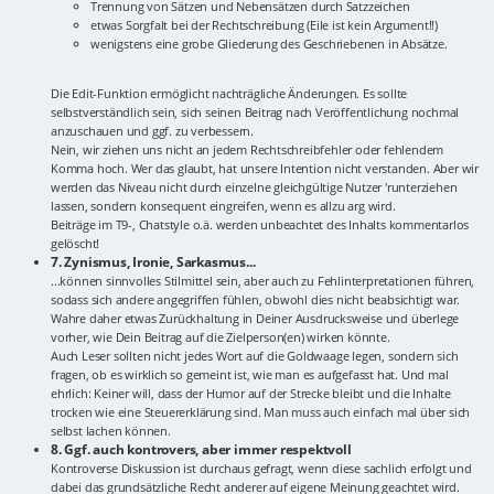
Trennung von Sätzen und Nebensätzen durch Satzzeichen
etwas Sorgfalt bei der Rechtschreibung (Eile ist kein Argument!!)
wenigstens eine grobe Gliederung des Geschriebenen in Absätze.
Die Edit-Funktion ermöglicht nachträgliche Änderungen. Es sollte
selbstverständlich sein, sich seinen Beitrag nach Veröffentlichung nochmal
anzuschauen und ggf. zu verbessern.
Nein, wir ziehen uns nicht an jedem Rechtschreibfehler oder fehlendem
Komma hoch. Wer das glaubt, hat unsere Intention nicht verstanden. Aber wir
werden das Niveau nicht durch einzelne gleichgültige Nutzer 'runterziehen
lassen, sondern konsequent eingreifen, wenn es allzu arg wird.
Beiträge im T9-, Chatstyle o.ä. werden unbeachtet des Inhalts kommentarlos
gelöscht!
7. Zynismus, Ironie, Sarkasmus...
...können sinnvolles Stilmittel sein, aber auch zu Fehlinterpretationen führen,
sodass sich andere angegriffen fühlen, obwohl dies nicht beabsichtigt war.
Wahre daher etwas Zurückhaltung in Deiner Ausdrucksweise und überlege
vorher, wie Dein Beitrag auf die Zielperson(en) wirken könnte.
Auch Leser sollten nicht jedes Wort auf die Goldwaage legen, sondern sich
fragen, ob es wirklich so gemeint ist, wie man es aufgefasst hat. Und mal
ehrlich: Keiner will, dass der Humor auf der Strecke bleibt und die Inhalte
trocken wie eine Steuererklärung sind. Man muss auch einfach mal über sich
selbst lachen können.
8. Ggf. auch kontrovers, aber immer respektvoll
Kontroverse Diskussion ist durchaus gefragt, wenn diese sachlich erfolgt und
dabei das grundsätzliche Recht anderer auf eigene Meinung geachtet wird.