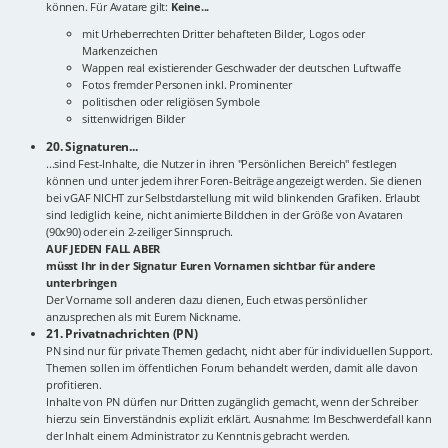
können. Für Avatare gilt:
Keine...
mit Urheberrechten Dritter behafteten Bilder, Logos oder
Markenzeichen
Wappen real existierender Geschwader der deutschen Luftwaffe
Fotos fremder Personen inkl. Prominenter
politischen oder religiösen Symbole
sittenwidrigen Bilder
20. Signaturen...
...sind Fest-Inhalte, die Nutzer in ihren "Persönlichen Bereich" festlegen
können und unter jedem ihrer Foren-Beiträge angezeigt werden. Sie dienen
bei vGAF NICHT zur Selbstdarstellung mit wild blinkenden Grafiken. Erlaubt
sind lediglich keine, nicht animierte Bildchen in der Größe von Avataren
(90x90) oder ein 2-zeiliger Sinnspruch.
AUF JEDEN FALL ABER
müsst Ihr in der Signatur Euren Vornamen sichtbar für andere
unterbringen
Der Vorname soll anderen dazu dienen, Euch etwas persönlicher
anzusprechen als mit Eurem Nickname.
21. Privatnachrichten (PN)
PN sind nur für private Themen gedacht, nicht aber für individuellen Support.
Themen sollen im öffentlichen Forum behandelt werden, damit alle davon
profitieren.
Inhalte von PN dürfen nur Dritten zugänglich gemacht, wenn der Schreiber
hierzu sein Einverständnis explizit erklärt. Ausnahme: Im Beschwerdefall kann
der Inhalt einem Administrator zu Kenntnis gebracht werden.