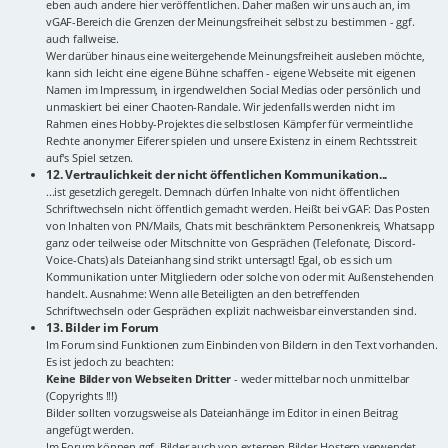
eben auch andere hier veröffentlichen. Daher maßen wir uns auch an, im
vGAF-Bereich die Grenzen der Meinungsfreiheit selbst zu bestimmen - ggf.
auch fallweise.
Wer darüber hinaus eine weitergehende Meinungsfreiheit ausleben möchte,
kann sich leicht eine eigene Bühne schaffen - eigene Webseite mit eigenen
Namen im Impressum, in irgendwelchen Social Medias oder persönlich und
unmaskiert bei einer Chaoten-Randale. Wir jedenfalls werden nicht im
Rahmen eines Hobby-Projektes die selbstlosen Kämpfer für vermeintliche
Rechte anonymer Eiferer spielen und unsere Existenz in einem Rechtsstreit
auf's Spiel setzen.
12. Vertraulichkeit der nicht öffentlichen Kommunikation...
...ist gesetzlich geregelt. Demnach dürfen Inhalte von nicht öffentlichen
Schriftwechseln nicht öffentlich gemacht werden. Heißt bei vGAF: Das Posten
von Inhalten von PN/Mails, Chats mit beschränktem Personenkreis, Whatsapp
ganz oder teilweise oder Mitschnitte von Gesprächen (Telefonate, Discord-
Voice-Chats) als Dateianhang sind strikt untersagt! Egal, ob es sich um
Kommunikation unter Mitgliedern oder solche von oder mit Außenstehenden
handelt. Ausnahme: Wenn alle Beteiligten an den betreffenden
Schriftwechseln oder Gesprächen explizit nachweisbar einverstanden sind.
13. Bilder im Forum
Im Forum sind Funktionen zum Einbinden von Bildern in den Text vorhanden.
Es ist jedoch zu beachten:
Keine Bilder von Webseiten Dritter
- weder mittelbar noch unmittelbar
(Copyrights !!!)
Bilder sollten vorzugsweise als Dateianhänge im Editor in einen Beitrag
angefügt werden.
Im Forum können ggf. Bilder auch von externen Bilder-Hostern verwendet