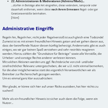
22. Administratoren & Moderatoren (Admins/Mods)...
...dürfen in Beiträge aller Art eingreifen, diese verändern, temporär oder
dauerhaft entfernen, wenn diese
nach ihrem Ermessen
Regel- oder gar
Gesetzesverstöße beinhalten.
[/size]
Administrative Eingriffe
Regeln hin, Regeln her, nicht jeder Regelverstoß ist auch gleich eine Todsünde!
Zumeist ist es mit einem freundlichen Hinweis getan und wir gehen davon aus,
dass der betreffende Nutzer diesen künftig beherzigt. Andererseits gibt es auch
einiges, wo wir gar keinen Spaß verstehen und sehr restriktiv reagieren
werden. Hierzu zählen die "Grundsätze für Beiträge" sowie alle Verstöße, die
Urheber- und sonstige Rechte anderer verletzen können.
Mit solchen Aktionen werden uns ggf. Rechtsbrüche von zivil- und/oder
strafrechtlicher Relevanz untergeschoben, die wir u.U. nicht einmal bemerken,
für die aber möglicherweise statt des eigentlich Verantwortlichen wir als
Betreiber zur Rechenschaft gezogen werden.
Um es einmal ganz klar auszudrücken:
Wer glaubt, er könne sich hier auf unser Risiko austoben, hat hier nichts zu
suchen!!
Mehr als ein freundlicher Hinweis ist sicher auch dann die Folge, wenn ein
Nutzer...