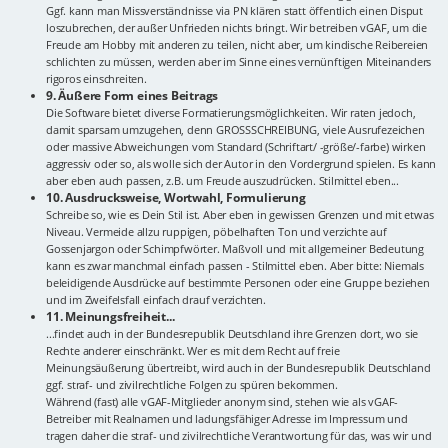
Ggf. kann man Missverständnisse via PN klären statt öffentlich einen Disput
loszubrechen, der außer Unfrieden nichts bringt. Wir betreiben vGAF, um die
Freude am Hobby mit anderen zu teilen, nicht aber, um kindische Reibereien
schlichten zu müssen, werden aber im Sinne eines vernünftigen Miteinanders
rigoros einschreiten.
9. Äußere Form eines Beitrags
Die Software bietet diverse Formatierungsmöglichkeiten. Wir raten jedoch,
damit sparsam umzugehen, denn GROSSSCHREIBUNG, viele Ausrufezeichen
oder massive Abweichungen vom Standard (Schriftart/ -größe/-farbe) wirken
aggressiv oder so, als wolle sich der Autor in den Vordergrund spielen. Es kann
aber eben auch passen, z.B. um Freude auszudrücken. Stilmittel eben...
10. Ausdrucksweise, Wortwahl, Formulierung
Schreibe so, wie es Dein Stil ist. Aber eben in gewissen Grenzen und mit etwas
Niveau. Vermeide allzu ruppigen, pöbelhaften Ton und verzichte auf
Gossenjargon oder Schimpfwörter. Maßvoll und mit allgemeiner Bedeutung
kann es zwar manchmal einfach passen - Stilmittel eben. Aber bitte: Niemals
beleidigende Ausdrücke auf bestimmte Personen oder eine Gruppe beziehen
und im Zweifelsfall einfach drauf verzichten.
11. Meinungsfreiheit...
...findet auch in der Bundesrepublik Deutschland ihre Grenzen dort, wo sie
Rechte anderer einschränkt. Wer es mit dem Recht auf freie
Meinungsäußerung übertreibt, wird auch in der Bundesrepublik Deutschland
ggf. straf- und zivilrechtliche Folgen zu spüren bekommen.
Während (fast) alle vGAF-Mitglieder anonym sind, stehen wie als vGAF-
Betreiber mit Realnamen und ladungsfähiger Adresse im Impressum und
tragen daher die straf- und zivilrechtliche Verantwortung für das, was wir und