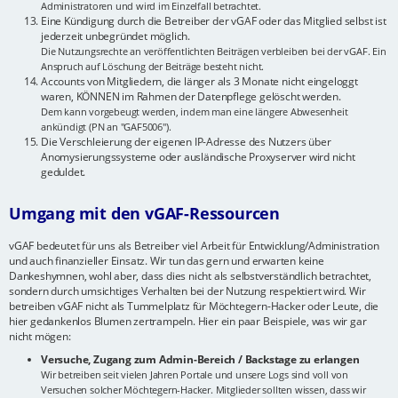
Administratoren und wird im Einzelfall betrachtet.
Eine Kündigung durch die Betreiber der vGAF oder das Mitglied selbst ist
jederzeit unbegründet möglich.
Die Nutzungsrechte an veröffentlichten Beiträgen verbleiben bei der vGAF. Ein
Anspruch auf Löschung der Beiträge besteht nicht.
Accounts von Mitgliedern, die länger als 3 Monate nicht eingeloggt
waren, KÖNNEN im Rahmen der Datenpflege gelöscht werden.
Dem kann vorgebeugt werden, indem man eine längere Abwesenheit
ankündigt (PN an "GAF5006").
Die Verschleierung der eigenen IP-Adresse des Nutzers über
Anomysierungssysteme oder ausländische Proxyserver wird nicht
geduldet.
Umgang mit den vGAF-Ressourcen
vGAF bedeutet für uns als Betreiber viel Arbeit für Entwicklung/Administration
und auch finanzieller Einsatz. Wir tun das gern und erwarten keine
Dankeshymnen, wohl aber, dass dies nicht als selbstverständlich betrachtet,
sondern durch umsichtiges Verhalten bei der Nutzung respektiert wird. Wir
betreiben vGAF nicht als Tummelplatz für Möchtegern-Hacker oder Leute, die
hier gedankenlos Blumen zertrampeln. Hier ein paar Beispiele, was wir gar
nicht mögen:
Versuche, Zugang zum Admin-Bereich / Backstage zu erlangen
Wir betreiben seit vielen Jahren Portale und unsere Logs sind voll von
Versuchen solcher Möchtegern-Hacker. Mitglieder sollten wissen, dass wir