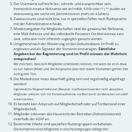
Der Username soll leicht les-, schreib- und aussprechbar sein.
Vermeintlich kreative Nicknames wie 4n1m4t0r, K1ll3r oder ^^|^^ dulden wir
ebensowenig wie solche mit Zahlenkolonnen (mehr als 4 Zahlen).
Zweitaccounts sind nicht bzw. nur in speziellen Fällen nach Rücksprache
mit der Administration erlaubt.
Mindestangaben für Mitgliedschaften sind der gewünschte Nickname,
eine Mail-Adresse und das individuelle Passwort.
Die Mail-Adresse kann
zwar, sollte aber nicht öffentlich zugänglich gemacht werden.
Umgehend nach der Aktivierung ist das Geburtsdatum im Profil zu
ergänzen und als Signatur der Vorname einzutragen.
Sämtliche
Angaben bei der Registrierung und im Profil müssen der Wahrheit
entsprechen!
Wir möchten, dass sich Mitglieder orientieren können, mit wem sie es in etwa
zu tun haben (Alter) und die Ansprache über den realen Vornamen gehört hier
zum guten Ton.
Die Mailadresse muss dauerhaft gültig sein und regelmäßig abgefragt
werden!
Irgendwelche Wegwerf-Adressen (Beispiel: mailforspam) werden nicht akzeptiert.
Mitglieder erklären sich mit Kontaktaufnahme via Mail durch die Betreiber von vGAF
einverstanden.
Es besteht kein Anspruch auf Mitgliedschaft oder auf Fortbestand einer
Mitgliedschaft.
Mitglieder erkennen das Hausrecht der Betreiber (Administratoren)
innerhalb der vGAF an.
Bestimmte Inhalte sind speziellen Nutzergruppen vorbehalten.
Die Aufnahme eines Mitgliedes in eine Nutzergruppe obliegt den