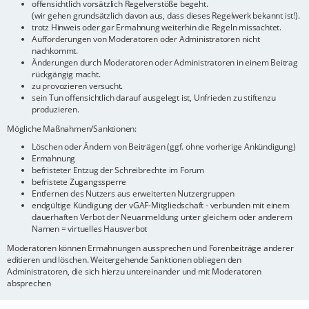
offensichtlich vorsätzlich Regelverstöße begeht.
(wir gehen grundsätzlich davon aus, dass dieses Regelwerk bekannt ist!).
trotz Hinweis oder gar Ermahnung weiterhin die Regeln missachtet.
Aufforderungen von Moderatoren oder Administratoren nicht
nachkommt.
Änderungen durch Moderatoren oder Administratoren in einem Beitrag
rückgängig macht.
zu provozieren versucht.
sein Tun offensichtlich darauf ausgelegt ist, Unfrieden zu stiftenzu
produzieren.
Mögliche Maßnahmen/Sanktionen:
Löschen oder Ändern von Beiträgen (ggf. ohne vorherige Ankündigung)
Ermahnung
befristeter Entzug der Schreibrechte im Forum
befristete Zugangssperre
Entfernen des Nutzers aus erweiterten Nutzergruppen
endgültige Kündigung der vGAF-Mitgliedschaft - verbunden mit einem
dauerhaften Verbot der Neuanmeldung unter gleichem oder anderem
Namen = virtuelles Hausverbot
Moderatoren können Ermahnungen aussprechen und Forenbeiträge anderer
editieren und löschen. Weitergehende Sanktionen obliegen den
Administratoren, die sich hierzu untereinander und mit Moderatoren
absprechen