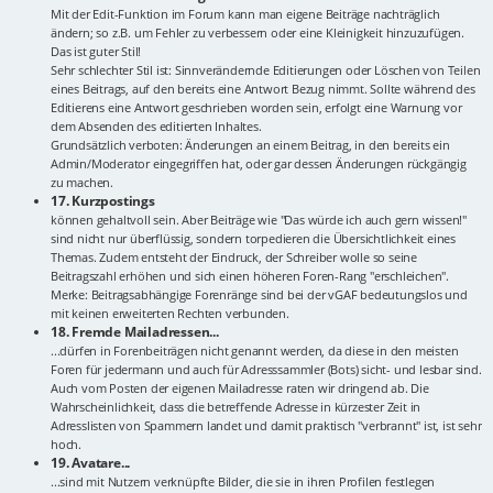
Mit der Edit-Funktion im Forum kann man eigene Beiträge nachträglich
ändern; so z.B. um Fehler zu verbessern oder eine Kleinigkeit hinzuzufügen.
Das ist guter Stil!
Sehr schlechter Stil ist: Sinnverändernde Editierungen oder Löschen von Teilen
eines Beitrags, auf den bereits eine Antwort Bezug nimmt. Sollte während des
Editierens eine Antwort geschrieben worden sein, erfolgt eine Warnung vor
dem Absenden des editierten Inhaltes.
Grundsätzlich verboten: Änderungen an einem Beitrag, in den bereits ein
Admin/Moderator eingegriffen hat, oder gar dessen Änderungen rückgängig
zu machen.
17. Kurzpostings
können gehaltvoll sein. Aber Beiträge wie "Das würde ich auch gern wissen!"
sind nicht nur überflüssig, sondern torpedieren die Übersichtlichkeit eines
Themas. Zudem entsteht der Eindruck, der Schreiber wolle so seine
Beitragszahl erhöhen und sich einen höheren Foren-Rang "erschleichen".
Merke: Beitragsabhängige Forenränge sind bei der vGAF bedeutungslos und
mit keinen erweiterten Rechten verbunden.
18. Fremde Mailadressen...
...dürfen in Forenbeiträgen nicht genannt werden, da diese in den meisten
Foren für jedermann und auch für Adresssammler (Bots) sicht- und lesbar sind.
Auch vom Posten der eigenen Mailadresse raten wir dringend ab. Die
Wahrscheinlichkeit, dass die betreffende Adresse in kürzester Zeit in
Adresslisten von Spammern landet und damit praktisch "verbrannt" ist, ist sehr
hoch.
19. Avatare...
...sind mit Nutzern verknüpfte Bilder, die sie in ihren Profilen festlegen