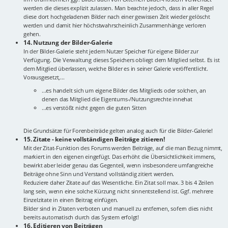
werden die dieses explizit zulassen. Man beachte jedoch, dass in aller Regel
diese dort hochgeladenen Bilder nach einer gewissen Zeit wieder gelöscht
werden und damit hier höchstwahrscheinlich Zusammenhänge verloren
gehen.
14. Nutzung der Bilder-Galerie
In der Bilder-Galerie steht jedem Nutzer Speicher für eigene Bilder zur
Verfügung. Die Verwaltung dieses Speichers obliegt dem Mitglied selbst. Es ist
dem Mitglied überlassen, welche Bilder es in seiner Galerie veröffentlicht.
Vorausgesetzt,...
...es handelt sich um eigene Bilder des Mitglieds oder solchen, an
denen das Mitglied die Eigentums-/Nutzungsrechte innehat
...es verstößt nicht gegen die guten Sitten
Die Grundsätze für Forenbeiträde gelten analog auch für die Bilder-Galerie!
15. Zitate - keine vollständigen Beiträge zitieren!
Mit der Zitat-Funktion des Forums werden Beiträge, auf die man Bezug nimmt,
markiert in den eigenen eingefügt. Das erhöht die Übersichtlichkeit immens,
bewirkt aber leider genau das Gegenteil, wenn insbesondere umfangreiche
Beiträge ohne Sinn und Verstand vollständig zitiert werden.
Reduziere daher Zitate auf das Wesentliche. Ein Zitat soll max. 3 bis 4 Zeilen
lang sein, wenn eine solche Kürzung nicht sinnentstellend ist. Ggf. mehrere
Einzelzitate in einen Beitrag einfügen.
Bilder sind in Zitaten verboten und manuell zu entfernen, sofern dies nicht
bereits automatisch durch das System erfolgt!
16. Editieren von Beiträgen