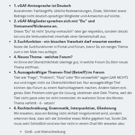
1. vGAF-Amtssprache ist Deutsch
Ausnahmen: Fachbegriffe, übliche Redewendungen, Zitate, Stilmittel sowie
Beiträge nicht deutsch-sprachiger Mitglieder und Antworten auf solche.
2. vGAF-Mitglieder sprechen sich mit "Du" und
Vornamen/Nickname an.
Dieses "Du" ist nicht "plump vertraulich" oder gar respektlos, sondern drückt
bei uns die Verbundenheit innerhalb einer Gemeinschaft aus.
3. Suchfunktion - ein bisschen Vorarbeit darf erwartet werden
Nutze die Suchfunktionen in Portal und Forum, bevor Du ein ewiges Thema
zum x-ten Male neu auflegst.
4. Neues Thema - welches Forum?
Im Sinne der Übersichtlichkeit überlege gut, in welche Forum Du Dein neues
Thema eröffnest.
5. Aussagekräftiger Themen-Titel (Betreff) im Forum
Titel wie "Frage", "Problem", "Flusi" oder "Bin verzweifelt!" sagen GAR NICHTS
aus und tragen nicht zur Übersichtlichkeit bei. Nur aussagekräftige Titel
können das Forum zu einem Nachschlagewerk machen. Andere haben evtl.
genau Dein Problem oder gar die Lösung, überlesen aber Dein Thema, weil der
Titel nicht passt oder sie nicht interessiert. Im wahrsten Sinne des Wortes:
Thema verfehlt - 6 - setzen!
6. Rechtschreibung, Grammatik, Interpunktion, Gliederung
Wir erwarten, dass ein Beitrag nicht einfach hingelümmelt wird, sondern
erkennen lässt, dass sich der Schreiber etwas Mühe gegeben hat. Soviel Zeit
muss sein! Schließlich sind wie hier nicht in einem Chat! Wir erwarten also:
Groß- und Kleinschreibung