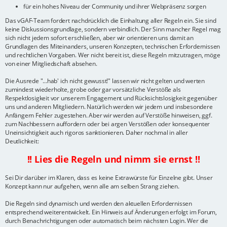
für ein hohes Niveau der Community und ihrer Webpräsenz sorgen
Das vGAF-Team fordert nachdrücklich die Einhaltung aller Regeln ein. Sie sind
keine Diskussionsgrundlage, sondern verbindlich. Der Sinn mancher Regel mag
sich nicht jedem sofort erschließen, aber wir orientieren uns damit an
Grundlagen des Miteinanders, unseren Konzepten, technischen Erfordernissen
und rechtlichen Vorgaben. Wer nicht bereit ist, diese Regeln mitzutragen, möge
von einer Mitgliedschaft absehen.
Die Ausrede "...hab' ich nicht gewusst!" lassen wir nicht gelten und werten
zumindest wiederholte, grobe oder gar vorsätzliche Verstöße als
Respektlosigkeit vor unserem Engagement und Rücksichtslosigkeit gegenüber
uns und anderen Mitgliedern. Natürlich werden wir jedem und insbesondere
Anfängern Fehler zugestehen. Aber wir werden auf Verstöße hinweisen, ggf.
zum Nachbessern auffordern oder bei argen Verstößen oder konsequenter
Uneinsichtigkeit auch rigoros sanktionieren. Daher nochmal in aller
Deutlichkeit:
!! Lies die Regeln und nimm sie ernst !!
Sei Dir darüber im Klaren, dass es keine Extrawürste für Einzelne gibt. Unser
Konzept kann nur aufgehen, wenn alle am selben Strang ziehen.
Die Regeln sind dynamisch und werden den aktuellen Erfordernissen
entsprechend weiterentwickelt. Ein Hinweis auf Änderungen erfolgt im Forum,
durch Benachrichtigungen oder automatisch beim nächsten Login. Wer die