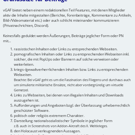
vGAF bietet neben einem redaktionellen Teil Features, mit denen Mitglieder
aktiv die Inhalte mitgestalten (Berichte, Forenbeiträge, Kommentare zu Artikeln,
Bild-/Videomaterial etc.) oder auch schlicht miteinander kommunizieren
(Privatnachrichten, Discord).
Keinesfalls geduldet werden Äußerungen, Beiträge jeglicher Form oder PN
mit...
rassistischen Inhalten oder Links zu entsprechenden Webseiten.
pornografischen Inhalten oder Links zu entsprechenden Webseiten inkl.
solcher, die mit PopUps oder Bannern auf solche verweisen oder
weiterleiten.
kriegs-/gewaltverherrlichenden Inhalten bzw. Links zu entsprechenden
Webseiten.
Beachte: Bei vGAF geht es um die Faszination des Fliegens und durchaus auch
um simulierte militärische Einsätze, nicht aber vordergründig um virtuelle
Gemetzel.
Links zu Webseiten, bei denen von illegalen Inhalten und Downloads
auszugehen ist.
Aufforderungen und Angeboten bzgl. der Überlassung urheberrechtlich
geschützter Software.
politisch oder religiös extremem Charakter.
Darstellung nationalsozialistischer Symbole in jeglicher Form
z.B. auch in Screenshots von Addon-Aircraft des II. Weltkrieges.
den Holocaust verleugnenden Aussagen.