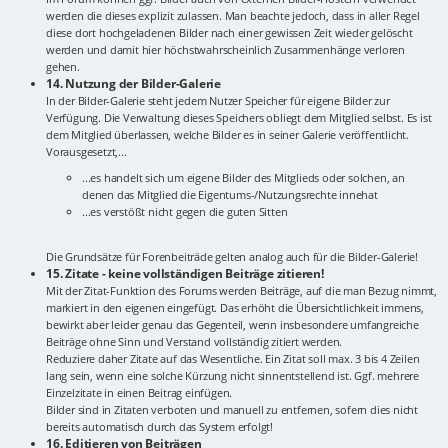
werden die dieses explizit zulassen. Man beachte jedoch, dass in aller Regel
diese dort hochgeladenen Bilder nach einer gewissen Zeit wieder gelöscht
werden und damit hier höchstwahrscheinlich Zusammenhänge verloren
gehen.
14. Nutzung der Bilder-Galerie
In der Bilder-Galerie steht jedem Nutzer Speicher für eigene Bilder zur
Verfügung. Die Verwaltung dieses Speichers obliegt dem Mitglied selbst. Es ist
dem Mitglied überlassen, welche Bilder es in seiner Galerie veröffentlicht.
Vorausgesetzt,...
...es handelt sich um eigene Bilder des Mitglieds oder solchen, an
denen das Mitglied die Eigentums-/Nutzungsrechte innehat
...es verstößt nicht gegen die guten Sitten
Die Grundsätze für Forenbeiträde gelten analog auch für die Bilder-Galerie!
15. Zitate - keine vollständigen Beiträge zitieren!
Mit der Zitat-Funktion des Forums werden Beiträge, auf die man Bezug nimmt,
markiert in den eigenen eingefügt. Das erhöht die Übersichtlichkeit immens,
bewirkt aber leider genau das Gegenteil, wenn insbesondere umfangreiche
Beiträge ohne Sinn und Verstand vollständig zitiert werden.
Reduziere daher Zitate auf das Wesentliche. Ein Zitat soll max. 3 bis 4 Zeilen
lang sein, wenn eine solche Kürzung nicht sinnentstellend ist. Ggf. mehrere
Einzelzitate in einen Beitrag einfügen.
Bilder sind in Zitaten verboten und manuell zu entfernen, sofern dies nicht
bereits automatisch durch das System erfolgt!
16. Editieren von Beiträgen