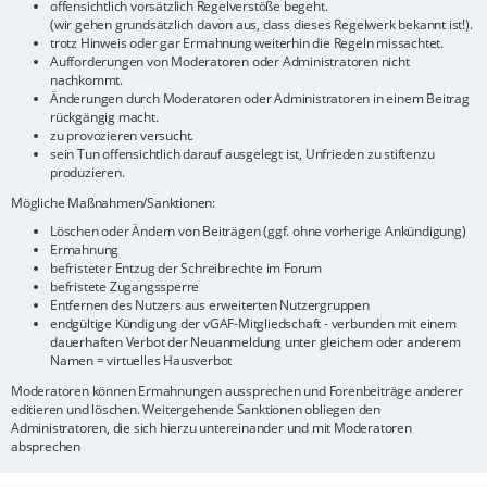
offensichtlich vorsätzlich Regelverstöße begeht.
(wir gehen grundsätzlich davon aus, dass dieses Regelwerk bekannt ist!).
trotz Hinweis oder gar Ermahnung weiterhin die Regeln missachtet.
Aufforderungen von Moderatoren oder Administratoren nicht
nachkommt.
Änderungen durch Moderatoren oder Administratoren in einem Beitrag
rückgängig macht.
zu provozieren versucht.
sein Tun offensichtlich darauf ausgelegt ist, Unfrieden zu stiftenzu
produzieren.
Mögliche Maßnahmen/Sanktionen:
Löschen oder Ändern von Beiträgen (ggf. ohne vorherige Ankündigung)
Ermahnung
befristeter Entzug der Schreibrechte im Forum
befristete Zugangssperre
Entfernen des Nutzers aus erweiterten Nutzergruppen
endgültige Kündigung der vGAF-Mitgliedschaft - verbunden mit einem
dauerhaften Verbot der Neuanmeldung unter gleichem oder anderem
Namen = virtuelles Hausverbot
Moderatoren können Ermahnungen aussprechen und Forenbeiträge anderer
editieren und löschen. Weitergehende Sanktionen obliegen den
Administratoren, die sich hierzu untereinander und mit Moderatoren
absprechen