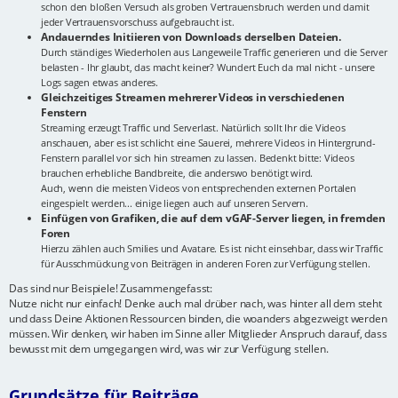
schon den bloßen Versuch als groben Vertrauensbruch werden und damit
jeder Vertrauensvorschuss aufgebraucht ist.
Andauerndes Initiieren von Downloads derselben Dateien.
Durch ständiges Wiederholen aus Langeweile Traffic generieren und die Server
belasten - Ihr glaubt, das macht keiner? Wundert Euch da mal nicht - unsere
Logs sagen etwas anderes.
Gleichzeitiges Streamen mehrerer Videos in verschiedenen
Fenstern
Streaming erzeugt Traffic und Serverlast. Natürlich sollt Ihr die Videos
anschauen, aber es ist schlicht eine Sauerei, mehrere Videos in Hintergrund-
Fenstern parallel vor sich hin streamen zu lassen. Bedenkt bitte: Videos
brauchen erhebliche Bandbreite, die anderswo benötigt wird.
Auch, wenn die meisten Videos von entsprechenden externen Portalen
eingespielt werden... einige liegen auch auf unseren Servern.
Einfügen von Grafiken, die auf dem vGAF-Server liegen, in fremden
Foren
Hierzu zählen auch Smilies und Avatare. Es ist nicht einsehbar, dass wir Traffic
für Ausschmückung von Beiträgen in anderen Foren zur Verfügung stellen.
Das sind nur Beispiele! Zusammengefasst:
Nutze nicht nur einfach! Denke auch mal drüber nach, was hinter all dem steht
und dass Deine Aktionen Ressourcen binden, die woanders abgezweigt werden
müssen. Wir denken, wir haben im Sinne aller Mitglieder Anspruch darauf, dass
bewusst mit dem umgegangen wird, was wir zur Verfügung stellen.
Grundsätze für Beiträge