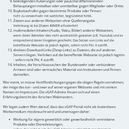
beleidigenden Äußerungen oder pauschal diffamierenden
Behauptungen mittelbar oder unmittelbar gegen Mitglieder oder Dritte.
Boykottaufrufen gegen bestimmte Produkte oder Firmen
nicht zu verwechseln mit sachlicher, begründeter Kritik.
Zitaten aus anderen Webseiten ohne Quellenangabe
Verlinkung ist bei Zitaten IMMER erforderlich!
multimedialen Inhalten (Audio, Video, Bilder) anderer Webseiten,
wenn deren Betreiber dies nicht ausdrücklich gestatten (z.B. Youtube) und es
entsprechend deren Vorgaben geschieht. Das Setzen von Links auf die
betreffende Webseite ist jedoch legitim, sofern nicht Pkt. 4 zutrifft.
direkten Download-Links (Deep-Links) zu Dateien, die auf anderen
Servern liegen. Verlinken auf die betreffende Webseite ist jedoch legitim
- sofern nicht Pkt. 4 zutrifft.
Inhalten, die Verschlusssachen der Bundeswehr oder verbündeter
Armeen sind oder vertrauliches Material von Institutionen und Firmen
darstellen.
Wer meint, er müsse Veröffentlichungen gegen die obigen Regeln vornehmen,
der möge das tun - und zwar auf seiner eigenen Webseite und mit seinem
Namen im Impressum. Die vGAF-Admins freuen sich auf einen
Erfahrungsbericht des forschen Webmasters.
Wir legen zudem Wert darauf, dass das vGAF-Portal nicht als kostenloses
Werbemedium missbraucht wird und untersagen daher:
Werbung für eigene gewerblich oder gewerbeähnlich vertriebene
Produkte oder Dienstleistungen,