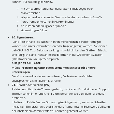
können. Für Avatare gilt:
Keine...
mit Urheberrechten Dritter behafteten Bilder, Logos oder
Markenzeichen
Wappen real existierender Geschwader der deutschen Luftwaffe
Fotos fremder Personen inkl. Prominenter
politischen oder religiösen Symbole
sittenwidrigen Bilder
20. Signaturen...
...sind Fest-Inhalte, die Nutzer in ihren "Persönlichen Bereich" festlegen
können und unter jedem ihrer Foren-Beiträge angezeigt werden. Sie dienen
bei vGAF NICHT zur Selbstdarstellung mit wild blinkenden Grafiken. Erlaubt
sind lediglich keine, nicht animierte Bildchen in der Größe von Avataren
(90x90) oder ein 2-zeiliger Sinnspruch.
AUF JEDEN FALL ABER
müsst Ihr in der Signatur Euren Vornamen sichtbar für andere
unterbringen
Der Vorname soll anderen dazu dienen, Euch etwas persönlicher
anzusprechen als mit Eurem Nickname.
21. Privatnachrichten (PN)
PN sind nur für private Themen gedacht, nicht aber für individuellen Support.
Themen sollen im öffentlichen Forum behandelt werden, damit alle davon
profitieren.
Inhalte von PN dürfen nur Dritten zugänglich gemacht, wenn der Schreiber
hierzu sein Einverständnis explizit erklärt. Ausnahme: Im Beschwerdefall kann
der Inhalt einem Administrator zu Kenntnis gebracht werden.