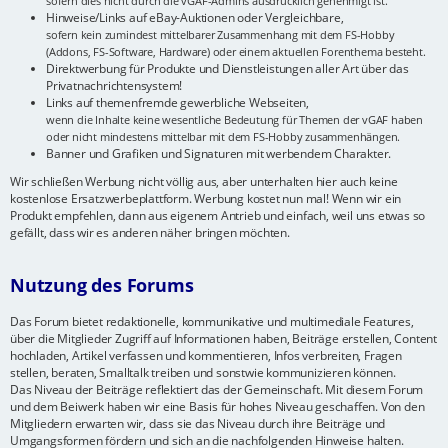
sofern dies nicht durch die vGAF-Admins ausdrücklich genehmigt ist.
Hinweise/Links auf eBay-Auktionen oder Vergleichbare,
sofern kein zumindest mittelbarer Zusammenhang mit dem FS-Hobby
(Addons, FS-Software, Hardware) oder einem aktuellen Forenthema besteht.
Direktwerbung für Produkte und Dienstleistungen aller Art über das
Privatnachrichtensystem!
Links auf themenfremde gewerbliche Webseiten,
wenn die Inhalte keine wesentliche Bedeutung für Themen der vGAF haben
oder nicht mindestens mittelbar mit dem FS-Hobby zusammenhängen.
Banner und Grafiken und Signaturen mit werbendem Charakter.
Wir schließen Werbung nicht völlig aus, aber unterhalten hier auch keine
kostenlose Ersatzwerbeplattform. Werbung kostet nun mal! Wenn wir ein
Produkt empfehlen, dann aus eigenem Antrieb und einfach, weil uns etwas so
gefällt, dass wir es anderen näher bringen möchten.
Nutzung des Forums
Das Forum bietet redaktionelle, kommunikative und multimediale Features,
über die Mitglieder Zugriff auf Informationen haben, Beiträge erstellen, Content
hochladen, Artikel verfassen und kommentieren, Infos verbreiten, Fragen
stellen, beraten, Smalltalk treiben und sonstwie kommunizieren können.
Das Niveau der Beiträge reflektiert das der Gemeinschaft. Mit diesem Forum
und dem Beiwerk haben wir eine Basis für hohes Niveau geschaffen. Von den
Mitgliedern erwarten wir, dass sie das Niveau durch ihre Beiträge und
Umgangsformen fördern und sich an die nachfolgenden Hinweise halten.