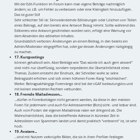
Mit der Edit-Funktion im Forum kann man eigene Beiträge nachträglich
ändern; so z.B. um Fehler zu verbessern oder eine Kleinigkeit hinzuzufügen.
Das ist guter Stil!
Sehr schlechter Stil ist: Sinnverändernde Editierungen oder Löschen von Teilen
eines Beitrags, auf den bereits eine Antwort Bezug nimmt. Sollte während des
Editierens eine Antwort geschrieben worden sein, erfolgt eine Warnung vor
dem Absenden des editierten Inhaltes.
Grundsätzlich verboten: Änderungen an einem Beitrag, in den bereits ein
Admin/Moderator eingegriffen hat, oder gar dessen Änderungen rückgängig
zu machen.
17. Kurzpostings
können gehaltvoll sein. Aber Beiträge wie "Das würde ich auch gern wissen!"
sind nicht nur überflüssig, sondern torpedieren die Übersichtlichkeit eines
Themas. Zudem entsteht der Eindruck, der Schreiber wolle so seine
Beitragszahl erhöhen und sich einen höheren Foren-Rang "erschleichen".
Merke: Beitragsabhängige Forenränge sind bei der vGAF bedeutungslos und
mit keinen erweiterten Rechten verbunden.
18. Fremde Mailadressen...
...dürfen in Forenbeiträgen nicht genannt werden, da diese in den meisten
Foren für jedermann und auch für Adresssammler (Bots) sicht- und lesbar sind.
Auch vom Posten der eigenen Mailadresse raten wir dringend ab. Die
Wahrscheinlichkeit, dass die betreffende Adresse in kürzester Zeit in
Adresslisten von Spammern landet und damit praktisch "verbrannt" ist, ist sehr
hoch.
19. Avatare...
...sind mit Nutzern verknüpfte Bilder, die sie in ihren Profilen festlegen