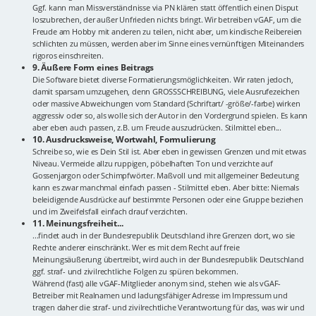
Ggf. kann man Missverständnisse via PN klären statt öffentlich einen Disput
loszubrechen, der außer Unfrieden nichts bringt. Wir betreiben vGAF, um die
Freude am Hobby mit anderen zu teilen, nicht aber, um kindische Reibereien
schlichten zu müssen, werden aber im Sinne eines vernünftigen Miteinanders
rigoros einschreiten.
9. Äußere Form eines Beitrags
Die Software bietet diverse Formatierungsmöglichkeiten. Wir raten jedoch,
damit sparsam umzugehen, denn GROSSSCHREIBUNG, viele Ausrufezeichen
oder massive Abweichungen vom Standard (Schriftart/ -größe/-farbe) wirken
aggressiv oder so, als wolle sich der Autor in den Vordergrund spielen. Es kann
aber eben auch passen, z.B. um Freude auszudrücken. Stilmittel eben...
10. Ausdrucksweise, Wortwahl, Formulierung
Schreibe so, wie es Dein Stil ist. Aber eben in gewissen Grenzen und mit etwas
Niveau. Vermeide allzu ruppigen, pöbelhaften Ton und verzichte auf
Gossenjargon oder Schimpfwörter. Maßvoll und mit allgemeiner Bedeutung
kann es zwar manchmal einfach passen - Stilmittel eben. Aber bitte: Niemals
beleidigende Ausdrücke auf bestimmte Personen oder eine Gruppe beziehen
und im Zweifelsfall einfach drauf verzichten.
11. Meinungsfreiheit...
...findet auch in der Bundesrepublik Deutschland ihre Grenzen dort, wo sie
Rechte anderer einschränkt. Wer es mit dem Recht auf freie
Meinungsäußerung übertreibt, wird auch in der Bundesrepublik Deutschland
ggf. straf- und zivilrechtliche Folgen zu spüren bekommen.
Während (fast) alle vGAF-Mitglieder anonym sind, stehen wie als vGAF-
Betreiber mit Realnamen und ladungsfähiger Adresse im Impressum und
tragen daher die straf- und zivilrechtliche Verantwortung für das, was wir und