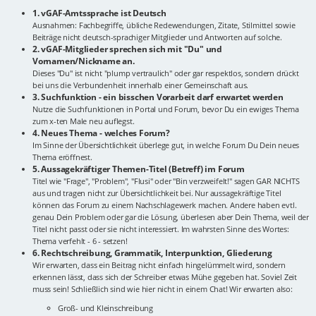
1. vGAF-Amtssprache ist Deutsch
Ausnahmen: Fachbegriffe, übliche Redewendungen, Zitate, Stilmittel sowie
Beiträge nicht deutsch-sprachiger Mitglieder und Antworten auf solche.
2. vGAF-Mitglieder sprechen sich mit "Du" und
Vornamen/Nickname an.
Dieses "Du" ist nicht "plump vertraulich" oder gar respektlos, sondern drückt
bei uns die Verbundenheit innerhalb einer Gemeinschaft aus.
3. Suchfunktion - ein bisschen Vorarbeit darf erwartet werden
Nutze die Suchfunktionen in Portal und Forum, bevor Du ein ewiges Thema
zum x-ten Male neu auflegst.
4. Neues Thema - welches Forum?
Im Sinne der Übersichtlichkeit überlege gut, in welche Forum Du Dein neues
Thema eröffnest.
5. Aussagekräftiger Themen-Titel (Betreff) im Forum
Titel wie "Frage", "Problem", "Flusi" oder "Bin verzweifelt!" sagen GAR NICHTS
aus und tragen nicht zur Übersichtlichkeit bei. Nur aussagekräftige Titel
können das Forum zu einem Nachschlagewerk machen. Andere haben evtl.
genau Dein Problem oder gar die Lösung, überlesen aber Dein Thema, weil der
Titel nicht passt oder sie nicht interessiert. Im wahrsten Sinne des Wortes:
Thema verfehlt - 6 - setzen!
6. Rechtschreibung, Grammatik, Interpunktion, Gliederung
Wir erwarten, dass ein Beitrag nicht einfach hingelümmelt wird, sondern
erkennen lässt, dass sich der Schreiber etwas Mühe gegeben hat. Soviel Zeit
muss sein! Schließlich sind wie hier nicht in einem Chat! Wir erwarten also:
Groß- und Kleinschreibung