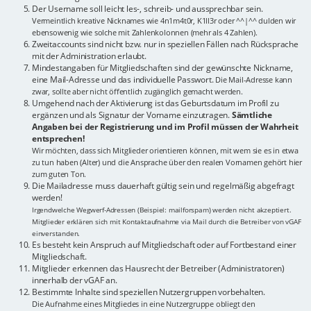
Der Username soll leicht les-, schreib- und aussprechbar sein.
Vermeintlich kreative Nicknames wie 4n1m4t0r, K1ll3r oder ^^|^^ dulden wir
ebensowenig wie solche mit Zahlenkolonnen (mehr als 4 Zahlen).
Zweitaccounts sind nicht bzw. nur in speziellen Fällen nach Rücksprache
mit der Administration erlaubt.
Mindestangaben für Mitgliedschaften sind der gewünschte Nickname,
eine Mail-Adresse und das individuelle Passwort.
Die Mail-Adresse kann
zwar, sollte aber nicht öffentlich zugänglich gemacht werden.
Umgehend nach der Aktivierung ist das Geburtsdatum im Profil zu
ergänzen und als Signatur der Vorname einzutragen.
Sämtliche
Angaben bei der Registrierung und im Profil müssen der Wahrheit
entsprechen!
Wir möchten, dass sich Mitglieder orientieren können, mit wem sie es in etwa
zu tun haben (Alter) und die Ansprache über den realen Vornamen gehört hier
zum guten Ton.
Die Mailadresse muss dauerhaft gültig sein und regelmäßig abgefragt
werden!
Irgendwelche Wegwerf-Adressen (Beispiel: mailforspam) werden nicht akzeptiert.
Mitglieder erklären sich mit Kontaktaufnahme via Mail durch die Betreiber von vGAF
einverstanden.
Es besteht kein Anspruch auf Mitgliedschaft oder auf Fortbestand einer
Mitgliedschaft.
Mitglieder erkennen das Hausrecht der Betreiber (Administratoren)
innerhalb der vGAF an.
Bestimmte Inhalte sind speziellen Nutzergruppen vorbehalten.
Die Aufnahme eines Mitgliedes in eine Nutzergruppe obliegt den