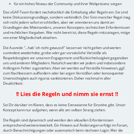
für ein hohes Niveau der Community und ihrer Webpräsenz sorgen
Das vGAF-Team fordert nachdrücklich die Einhaltung aller Regeln ein. Sie sind
keine Diskussionsgrundlage, sondern verbindlich. Der Sinn mancher Regel mag
sich nicht jedem sofort erschließen, aber wir orientieren uns damit an
Grundlagen des Miteinanders, unseren Konzepten, technischen Erfordernissen
und rechtlichen Vorgaben. Wer nicht bereit ist, diese Regeln mitzutragen, möge
von einer Mitgliedschaft absehen.
Die Ausrede "...hab' ich nicht gewusst!" lassen wir nicht gelten und werten
zumindest wiederholte, grobe oder gar vorsätzliche Verstöße als
Respektlosigkeit vor unserem Engagement und Rücksichtslosigkeit gegenüber
uns und anderen Mitgliedern. Natürlich werden wir jedem und insbesondere
Anfängern Fehler zugestehen. Aber wir werden auf Verstöße hinweisen, ggf.
zum Nachbessern auffordern oder bei argen Verstößen oder konsequenter
Uneinsichtigkeit auch rigoros sanktionieren. Daher nochmal in aller
Deutlichkeit:
!! Lies die Regeln und nimm sie ernst !!
Sei Dir darüber im Klaren, dass es keine Extrawürste für Einzelne gibt. Unser
Konzept kann nur aufgehen, wenn alle am selben Strang ziehen.
Die Regeln sind dynamisch und werden den aktuellen Erfordernissen
entsprechend weiterentwickelt. Ein Hinweis auf Änderungen erfolgt im Forum,
durch Benachrichtigungen oder automatisch beim nächsten Login. Wer die