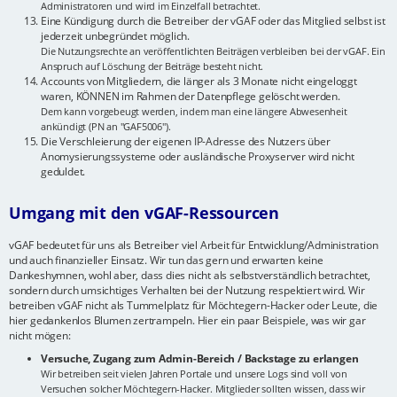
Administratoren und wird im Einzelfall betrachtet.
Eine Kündigung durch die Betreiber der vGAF oder das Mitglied selbst ist
jederzeit unbegründet möglich.
Die Nutzungsrechte an veröffentlichten Beiträgen verbleiben bei der vGAF. Ein
Anspruch auf Löschung der Beiträge besteht nicht.
Accounts von Mitgliedern, die länger als 3 Monate nicht eingeloggt
waren, KÖNNEN im Rahmen der Datenpflege gelöscht werden.
Dem kann vorgebeugt werden, indem man eine längere Abwesenheit
ankündigt (PN an "GAF5006").
Die Verschleierung der eigenen IP-Adresse des Nutzers über
Anomysierungssysteme oder ausländische Proxyserver wird nicht
geduldet.
Umgang mit den vGAF-Ressourcen
vGAF bedeutet für uns als Betreiber viel Arbeit für Entwicklung/Administration
und auch finanzieller Einsatz. Wir tun das gern und erwarten keine
Dankeshymnen, wohl aber, dass dies nicht als selbstverständlich betrachtet,
sondern durch umsichtiges Verhalten bei der Nutzung respektiert wird. Wir
betreiben vGAF nicht als Tummelplatz für Möchtegern-Hacker oder Leute, die
hier gedankenlos Blumen zertrampeln. Hier ein paar Beispiele, was wir gar
nicht mögen:
Versuche, Zugang zum Admin-Bereich / Backstage zu erlangen
Wir betreiben seit vielen Jahren Portale und unsere Logs sind voll von
Versuchen solcher Möchtegern-Hacker. Mitglieder sollten wissen, dass wir