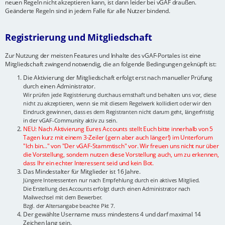
neuen Regeln nicht akzeptieren kann, ist dann leider bei vGAF draußen.
Geänderte Regeln sind in jedem Falle für alle Nutzer bindend.
Registrierung und Mitgliedschaft
Zur Nutzung der meisten Features und Inhalte des vGAF-Portales ist eine
Mitgliedschaft zwingend notwendig, die an folgende Bedingungen geknüpft ist:
Die Aktivierung der Mitgliedschaft erfolgt erst nach manueller Prüfung
durch einen Administrator.
Wir prüfen jede Registrierung durchaus ernsthaft und behalten uns vor, diese
nicht zu akzeptieren, wenn sie mit diesem Regelwerk kollidiert oder wir den
Eindruck gewinnen, dass es dem Registranten nicht darum geht, längerfristig
in der vGAF-Community aktiv zu sein.
NEU: Nach Aktivierung Eures Accounts stellt Euch bitte innerhalb von 5
Tagen kurz mit einem 3-Zeiler (gern aber auch länger!) im Unterforum
"Ich bin..." von "Der vGAF-Stammtisch" vor. Wir freuen uns nicht nur über
die Vorstellung, sondern nutzen diese Vorstellung auch, um zu erkennen,
dass Ihr ein echter Interessent seid und kein Bot.
Das Mindestalter für Mitglieder ist 16 Jahre.
Jüngere Interessenten nur nach Empfehlung durch ein aktives Mitglied.
Die Erstellung des Accounts erfolgt durch einen Administrator nach
Mailwechsel mit dem Bewerber.
Bzgl. der Altersangabe beachte Pkt 7.
Der gewählte Username muss mindestens 4 und darf maximal 14
Zeichen lang sein.