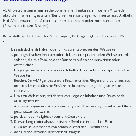
vGAF bietet neben einem redaktionellen Teil Features, mit denen Mitglieder
aktiv die Inhalte mitgestalten (Berichte, Forenbeiträge, Kommentare zu Artikeln,
Bild-/Videomaterial etc.) oder auch schlicht miteinander kommunizieren
(Privatnachrichten, Discord).
Keinesfalls geduldet werden Äußerungen, Beiträge jeglicher Form oder PN
mit...
rassistischen Inhalten oder Links zu entsprechenden Webseiten.
pornografischen Inhalten oder Links zu entsprechenden Webseiten inkl.
solcher, die mit PopUps oder Bannern auf solche verweisen oder
weiterleiten.
kriegs-/gewaltverherrlichenden Inhalten bzw. Links zu entsprechenden
Webseiten.
Beachte: Bei vGAF geht es um die Faszination des Fliegens und durchaus auch
um simulierte militärische Einsätze, nicht aber vordergründig um virtuelle
Gemetzel.
Links zu Webseiten, bei denen von illegalen Inhalten und Downloads
auszugehen ist.
Aufforderungen und Angeboten bzgl. der Überlassung urheberrechtlich
geschützter Software.
politisch oder religiös extremem Charakter.
Darstellung nationalsozialistischer Symbole in jeglicher Form
z.B. auch in Screenshots von Addon-Aircraft des II. Weltkrieges.
den Holocaust verleugnenden Aussagen.