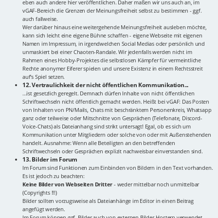
eben auch andere hier veröffentlichen. Daher maßen wir uns auch an, im
vGAF-Bereich die Grenzen der Meinungsfreiheit selbst zu bestimmen - ggf.
auch fallweise.
Wer darüber hinaus eine weitergehende Meinungsfreiheit ausleben möchte,
kann sich leicht eine eigene Bühne schaffen - eigene Webseite mit eigenen
Namen im Impressum, in irgendwelchen Social Medias oder persönlich und
unmaskiert bei einer Chaoten-Randale. Wir jedenfalls werden nicht im
Rahmen eines Hobby-Projektes die selbstlosen Kämpfer für vermeintliche
Rechte anonymer Eiferer spielen und unsere Existenz in einem Rechtsstreit
auf's Spiel setzen.
12. Vertraulichkeit der nicht öffentlichen Kommunikation...
...ist gesetzlich geregelt. Demnach dürfen Inhalte von nicht öffentlichen
Schriftwechseln nicht öffentlich gemacht werden. Heißt bei vGAF: Das Posten
von Inhalten von PN/Mails, Chats mit beschränktem Personenkreis, Whatsapp
ganz oder teilweise oder Mitschnitte von Gesprächen (Telefonate, Discord-
Voice-Chats) als Dateianhang sind strikt untersagt! Egal, ob es sich um
Kommunikation unter Mitgliedern oder solche von oder mit Außenstehenden
handelt. Ausnahme: Wenn alle Beteiligten an den betreffenden
Schriftwechseln oder Gesprächen explizit nachweisbar einverstanden sind.
13. Bilder im Forum
Im Forum sind Funktionen zum Einbinden von Bildern in den Text vorhanden.
Es ist jedoch zu beachten:
Keine Bilder von Webseiten Dritter
- weder mittelbar noch unmittelbar
(Copyrights !!!)
Bilder sollten vorzugsweise als Dateianhänge im Editor in einen Beitrag
angefügt werden.
Im Forum können ggf. Bilder auch von externen Bilder-Hostern verwendet