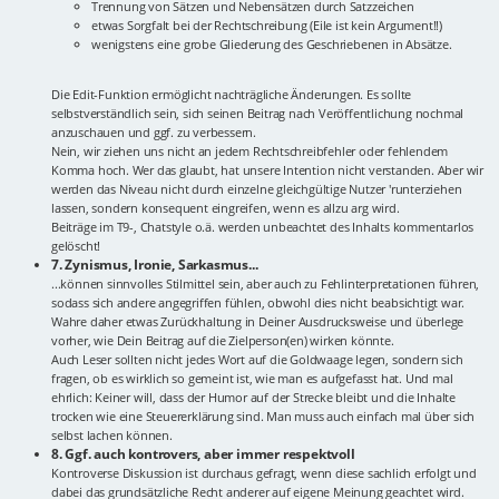
Trennung von Sätzen und Nebensätzen durch Satzzeichen
etwas Sorgfalt bei der Rechtschreibung (Eile ist kein Argument!!)
wenigstens eine grobe Gliederung des Geschriebenen in Absätze.
Die Edit-Funktion ermöglicht nachträgliche Änderungen. Es sollte
selbstverständlich sein, sich seinen Beitrag nach Veröffentlichung nochmal
anzuschauen und ggf. zu verbessern.
Nein, wir ziehen uns nicht an jedem Rechtschreibfehler oder fehlendem
Komma hoch. Wer das glaubt, hat unsere Intention nicht verstanden. Aber wir
werden das Niveau nicht durch einzelne gleichgültige Nutzer 'runterziehen
lassen, sondern konsequent eingreifen, wenn es allzu arg wird.
Beiträge im T9-, Chatstyle o.ä. werden unbeachtet des Inhalts kommentarlos
gelöscht!
7. Zynismus, Ironie, Sarkasmus...
...können sinnvolles Stilmittel sein, aber auch zu Fehlinterpretationen führen,
sodass sich andere angegriffen fühlen, obwohl dies nicht beabsichtigt war.
Wahre daher etwas Zurückhaltung in Deiner Ausdrucksweise und überlege
vorher, wie Dein Beitrag auf die Zielperson(en) wirken könnte.
Auch Leser sollten nicht jedes Wort auf die Goldwaage legen, sondern sich
fragen, ob es wirklich so gemeint ist, wie man es aufgefasst hat. Und mal
ehrlich: Keiner will, dass der Humor auf der Strecke bleibt und die Inhalte
trocken wie eine Steuererklärung sind. Man muss auch einfach mal über sich
selbst lachen können.
8. Ggf. auch kontrovers, aber immer respektvoll
Kontroverse Diskussion ist durchaus gefragt, wenn diese sachlich erfolgt und
dabei das grundsätzliche Recht anderer auf eigene Meinung geachtet wird.