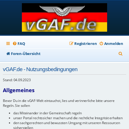
FAQ
Registrieren
Anmelden
S
Foren-Übersicht
u
vGAF.de - Nutzungsbedingungen
c
h
Stand: 04.09.2023
e
Allgemeines
Bevor Du in die vGAF-Welt eintauchst, lies und verinnerliche bitte unsere
Regeln. Sie sollen
das Miteinander in der Gemeinschaft regeln
unser Portal rechtssicher machen und die rechtliche Integrität erhalten
den sachgerechten und bewussten Umgang mit unseren Ressourcen
sicherstellen