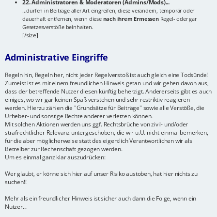
22. Administratoren & Moderatoren (Admins/Mods)...
...dürfen in Beiträge aller Art eingreifen, diese verändern, temporär oder
dauerhaft entfernen, wenn diese
nach ihrem Ermessen
Regel- oder gar
Gesetzesverstöße beinhalten.
[/size]
Administrative Eingriffe
Regeln hin, Regeln her, nicht jeder Regelverstoß ist auch gleich eine Todsünde!
Zumeist ist es mit einem freundlichen Hinweis getan und wir gehen davon aus,
dass der betreffende Nutzer diesen künftig beherzigt. Andererseits gibt es auch
einiges, wo wir gar keinen Spaß verstehen und sehr restriktiv reagieren
werden. Hierzu zählen die "Grundsätze für Beiträge" sowie alle Verstöße, die
Urheber- und sonstige Rechte anderer verletzen können.
Mit solchen Aktionen werden uns ggf. Rechtsbrüche von zivil- und/oder
strafrechtlicher Relevanz untergeschoben, die wir u.U. nicht einmal bemerken,
für die aber möglicherweise statt des eigentlich Verantwortlichen wir als
Betreiber zur Rechenschaft gezogen werden.
Um es einmal ganz klar auszudrücken:
Wer glaubt, er könne sich hier auf unser Risiko austoben, hat hier nichts zu
suchen!!
Mehr als ein freundlicher Hinweis ist sicher auch dann die Folge, wenn ein
Nutzer...