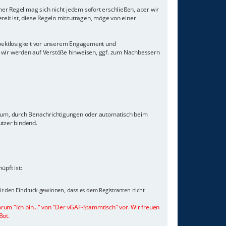
er Regel mag sich nicht jedem sofort erschließen, aber wir
eit ist, diese Regeln mitzutragen, möge von einer
Respektlosigkeit vor unserem Engagement und
 wir werden auf Verstöße hinweisen, ggf. zum Nachbessern
orum, durch Benachrichtigungen oder automatisch beim
utzer bindend.
pft ist:
wir den Eindruck gewinnen, dass es dem Registranten nicht
orum "Ich bin..." von "Der vGAF-Stammtisch" vor. Wir freuen
Bot.