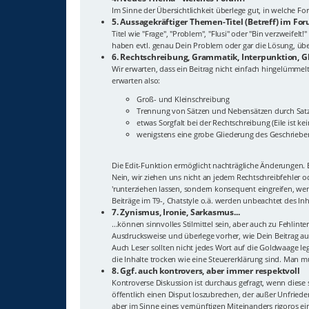
Im Sinne der Übersichtlichkeit überlege gut, in welche 
5. Aussagekräftiger Themen-Titel (Betreff) im Fo
Titel wie "Frage", "Problem", "Flusi" oder "Bin verzweif
haben evtl. genau Dein Problem oder gar die Lösung, überl
6. Rechtschreibung, Grammatik, Interpunktion, G
Wir erwarten, dass ein Beitrag nicht einfach hingelümmelt
erwarten also:
Groß- und Kleinschreibung
Trennung von Sätzen und Nebensätzen durch Sat
etwas Sorgfalt bei der Rechtschreibung (Eile ist ke
wenigstens eine grobe Gliederung des Geschriebe
Die Edit-Funktion ermöglicht nachträgliche Änderungen. E
Nein, wir ziehen uns nicht an jedem Rechtschreibfehler 
'runterziehen lassen, sondern konsequent eingreifen, wenn
Beiträge im T9-, Chatstyle o.ä. werden unbeachtet des In
7. Zynismus, Ironie, Sarkasmus...
...können sinnvolles Stilmittel sein, aber auch zu Fehlin
Ausdrucksweise und überlege vorher, wie Dein Beitrag auf
Auch Leser sollten nicht jedes Wort auf die Goldwaage leg
die Inhalte trocken wie eine Steuererklärung sind. Man m
8. Ggf. auch kontrovers, aber immer respektvoll
Kontroverse Diskussion ist durchaus gefragt, wenn diese 
öffentlich einen Disput loszubrechen, der außer Unfriede
aber im Sinne eines vernünftigen Miteinanders rigoros ei