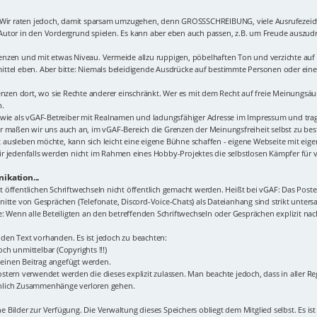
. Wir raten jedoch, damit sparsam umzugehen, denn GROSSSCHREIBUNG, viele Ausrufezeic
r Autor in den Vordergrund spielen. Es kann aber eben auch passen, z.B. um Freude auszudrü
n Grenzen und mit etwas Niveau. Vermeide allzu ruppigen, pöbelhaften Ton und verzichte a
ttel eben. Aber bitte: Niemals beleidigende Ausdrücke auf bestimmte Personen oder eine 
renzen dort, wo sie Rechte anderer einschränkt. Wer es mit dem Recht auf freie Meinungsä
n.
 wie als vGAF-Betreiber mit Realnamen und ladungsfähiger Adresse im Impressum und tragen
r maßen wir uns auch an, im vGAF-Bereich die Grenzen der Meinungsfreiheit selbst zu best
 ausleben möchte, kann sich leicht eine eigene Bühne schaffen - eigene Webseite mit ei
r jedenfalls werden nicht im Rahmen eines Hobby-Projektes die selbstlosen Kämpfer für 
ikation...
icht öffentlichen Schriftwechseln nicht öffentlich gemacht werden. Heißt bei vGAF: Das Po
itte von Gesprächen (Telefonate, Discord-Voice-Chats) als Dateianhang sind strikt unters
Wenn alle Beteiligten an den betreffenden Schriftwechseln oder Gesprächen explizit nac
den Text vorhanden. Es ist jedoch zu beachten:
ch unmittelbar (Copyrights !!!)
n einen Beitrag angefügt werden.
tern verwendet werden die dieses explizit zulassen. Man beachte jedoch, dass in aller Re
inlich Zusammenhänge verloren gehen.
ne Bilder zur Verfügung. Die Verwaltung dieses Speichers obliegt dem Mitglied selbst. Es ist