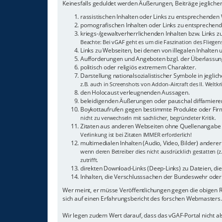
Keinesfalls geduldet werden Äußerungen, Beiträge jeglicher
rassistischen Inhalten oder Links zu entsprechenden
pornografischen Inhalten oder Links zu entsprechende
kriegs-/gewaltverherrlichenden Inhalten bzw. Links 
Beachte: Bei vGAF geht es um die Faszination des Fliegen
Links zu Webseiten, bei denen von illegalen Inhalten
Aufforderungen und Angeboten bzgl. der Überlassung
politisch oder religiös extremem Charakter.
Darstellung nationalsozialistischer Symbole in jeglic
z.B. auch in Screenshots von Addon-Aircraft des II. Weltkr
den Holocaust verleugnenden Aussagen.
beleidigenden Äußerungen oder pauschal diffamieren
Boykottaufrufen gegen bestimmte Produkte oder Fi
nicht zu verwechseln mit sachlicher, begründeter Kritik.
Zitaten aus anderen Webseiten ohne Quellenangabe
Verlinkung ist bei Zitaten IMMER erforderlich!
multimedialen Inhalten (Audio, Video, Bilder) andere
wenn deren Betreiber dies nicht ausdrücklich gestatten (z
zutrifft.
direkten Download-Links (Deep-Links) zu Dateien, die a
Inhalten, die Verschlusssachen der Bundeswehr oder 
Wer meint, er müsse Veröffentlichungen gegen die obigen
sich auf einen Erfahrungsbericht des forschen Webmasters.
Wir legen zudem Wert darauf, dass das vGAF-Portal nicht 