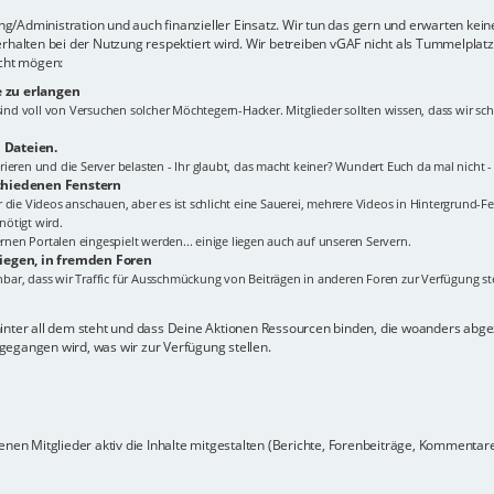
lung/Administration und auch finanzieller Einsatz. Wir tun das gern und erwarten kei
erhalten bei der Nutzung respektiert wird. Wir betreiben vGAF nicht als Tummelplat
icht mögen:
 zu erlangen
s sind voll von Versuchen solcher Möchtegern-Hacker. Mitglieder sollten wissen, dass wir
 Dateien.
ieren und die Server belasten - Ihr glaubt, das macht keiner? Wundert Euch da mal nicht 
schiedenen Fenstern
Ihr die Videos anschauen, aber es ist schlicht eine Sauerei, mehrere Videos in Hintergrund-Fe
ötigt wird.
en Portalen eingespielt werden... einige liegen auch auf unseren Servern.
liegen, in fremden Foren
ehbar, dass wir Traffic für Ausschmückung von Beiträgen in anderen Foren zur Verfügung ste
hinter all dem steht und dass Deine Aktionen Ressourcen binden, die woanders ab
gegangen wird, was wir zur Verfügung stellen.
nen Mitglieder aktiv die Inhalte mitgestalten (Berichte, Forenbeiträge, Kommentare z