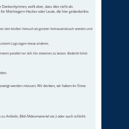
ne Dankeshymnen, wohl aber, dass dies nicht als
z für Möchtegern-Hacker oder Leute, die hier gedankenlos
 schon den bloßen Versuch als groben Vertrauensbruch werden und
- unsere Logs sagen etwas anderes.
nstern parallel vor sich hin streamen zu lassen. Bedenkt bitte:
llen.
gezweigt werden müssen. Wir denken, wir haben im Sinne
u Artikeln, Bild-/Videomaterial etc.) oder auch schlicht