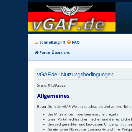
Schnellzugriff
FAQ
Foren-Übersicht
vGAF.de - Nutzungsbedingungen
Stand: 04.09.2023
Allgemeines
Bevor Du in die vGAF-Welt eintauchst, lies und verinnerliche 
das Miteinander in der Gemeinschaft regeln
unser Portal rechtssicher machen und die rechtliche I
den sachgerechten und bewussten Umgang mit unser
für ein hohes Niveau der Community und ihrer Webp