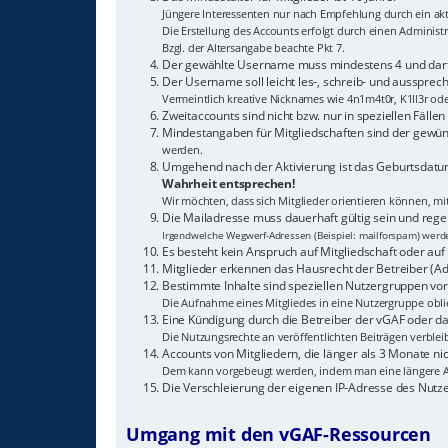
Jüngere Interessenten nur nach Empfehlung durch ein akti
Die Erstellung des Accounts erfolgt durch einen Adminis
Bzgl. der Altersangabe beachte Pkt 7.
Der gewählte Username muss mindestens 4 und darf 
Der Username soll leicht les-, schreib- und aussprech
Vermeintlich kreative Nicknames wie 4n1m4t0r, K1ll3r od
Zweitaccounts sind nicht bzw. nur in speziellen Fälle
Mindestangaben für Mitgliedschaften sind der gewün
werden.
Umgehend nach der Aktivierung ist das Geburtsdatum
Wahrheit entsprechen!
Wir möchten, dass sich Mitglieder orientieren können, m
Die Mailadresse muss dauerhaft gültig sein und reg
Irgendwelche Wegwerf-Adressen (Beispiel: mailforspam) werden
Es besteht kein Anspruch auf Mitgliedschaft oder auf 
Mitglieder erkennen das Hausrecht der Betreiber (Ad
Bestimmte Inhalte sind speziellen Nutzergruppen vor
Die Aufnahme eines Mitgliedes in eine Nutzergruppe oblie
Eine Kündigung durch die Betreiber der vGAF oder das
Die Nutzungsrechte an veröffentlichten Beiträgen verblei
Accounts von Mitgliedern, die länger als 3 Monate 
Dem kann vorgebeugt werden, indem man eine längere A
Die Verschleierung der eigenen IP-Adresse des Nutz
Umgang mit den vGAF-Ressourcen