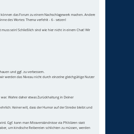
e Titel können das Forum zu einem Nachschlagewerk machen. Andere
inne des Wortes: Thema verfehlt - 6 - setzen!
muss sein! Schließlich sind wie hier nicht in einem Chat! Wir
chauen und ggf. zu verbessern.
ir werden das Niveau nicht durch einzelne gleichgültige Nutzer
igt war. Wahre daher etwas Zurückhaltung in Deiner
ehrlich: Keiner will, dass der Humor auf der Strecke bleibt und
wird. Ggf. kann man Missverständnisse via PN klären statt
t aber, um kindische Reibereien schlichten zu müssen, werden