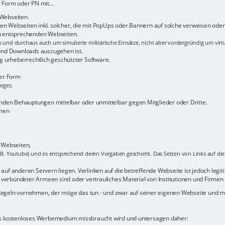
 Form oder PN mit...
 Webseiten.
n Webseiten inkl. solcher, die mit PopUps oder Bannern auf solche verweisen oder 
zu entsprechenden Webseiten.
s und durchaus auch um simulierte militärische Einsätze, nicht aber vordergründig um virt
 und Downloads auszugehen ist.
 urheberrechtlich geschützter Software.
her Form
ieges.
den Behauptungen mittelbar oder unmittelbar gegen Mitglieder oder Dritte.
rmen
r Webseiten,
.B. Youtube) und es entsprechend deren Vorgaben geschieht. Das Setzen von Links auf die b
uf anderen Servern liegen. Verlinken auf die betreffende Webseite ist jedoch legitim -
verbündeter Armeen sind oder vertrauliches Material von Institutionen und Firmen 
 Regeln vornehmen, der möge das tun - und zwar auf seiner eigenen Webseite und
als kostenloses Werbemedium missbraucht wird und untersagen daher: