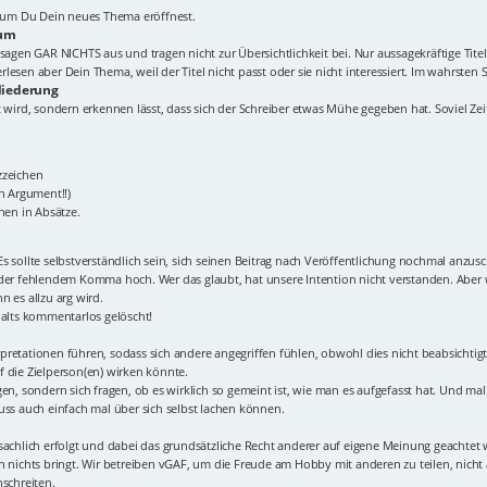
Forum Du Dein neues Thema eröffnest.
rum
elt!" sagen GAR NICHTS aus und tragen nicht zur Übersichtlichkeit bei. Nur aussagekräftig
esen aber Dein Thema, weil der Titel nicht passt oder sie nicht interessiert. Im wahrsten S
liederung
 wird, sondern erkennen lässt, dass sich der Schreiber etwas Mühe gegeben hat. Soviel Zeit 
zzeichen
in Argument!!)
nen in Absätze.
s sollte selbstverständlich sein, sich seinen Beitrag nach Veröffentlichung nochmal anzus
oder fehlendem Komma hoch. Wer das glaubt, hat unsere Intention nicht verstanden. Aber w
 es allzu arg wird.
halts kommentarlos gelöscht!
terpretationen führen, sodass sich andere angegriffen fühlen, obwohl dies nicht beabsicht
 die Zielperson(en) wirken könnte.
en, sondern sich fragen, ob es wirklich so gemeint ist, wie man es aufgefasst hat. Und mal 
uss auch einfach mal über sich selbst lachen können.
sachlich erfolgt und dabei das grundsätzliche Recht anderer auf eigene Meinung geachtet 
n nichts bringt. Wir betreiben vGAF, um die Freude am Hobby mit anderen zu teilen, nich
nschreiten.