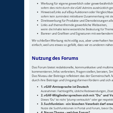
Werbung für eigene gewerblich oder gewerbeähnlich 
sofern dies nicht durch die vGAF-Admins ausdrücklich gen
Hinweise/Links auf eBay-Auktionen oder Vergleichba
sofern kein zumindest mittelbarer Zusammenhang mit de
Direktwerbung für Produkte und Dienstleistungen all
Links auf themenfremde gewerbliche Webseiten,
wenn die Inhalte keine wesentliche Bedeutung für The
Banner und Grafiken und Signaturen mit werbendem
Wir schließen Werbung nicht völlig aus, aber unterhalten 
einfach, weil uns etwas so gefällt, dass wir es anderen näh
Nutzung des Forums
Das Forum bietet redaktionelle, kommunikative und multimedi
kommentieren, Infos verbreiten, Fragen stellen, beraten, S
Das Niveau der Beiträge reflektiert das der Gemeinschaft.
durch ihre Beiträge und Umgangsformen fördern und sich a
1. vGAF-Amtssprache ist Deutsch
Ausnahmen: Fachbegriffe, übliche Redewendungen, Zitate, 
2. vGAF-Mitglieder sprechen sich mit "Du" und
Dieses "Du" ist nicht "plump vertraulich" oder gar respek
3. Suchfunktion - ein bisschen Vorarbeit darf erw
Nutze die Suchfunktionen in Portal und Forum, bevor Du
4. Neues Thema - welches Forum?