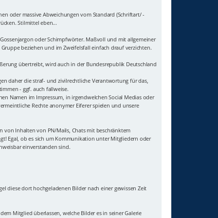
hen oder massive Abweichungen vom Standard (Schriftart/ -
cken. Stilmittel eben...
uf Gossenjargon oder Schimpfwörter. Maßvoll und mit allgemeiner
Gruppe beziehen und im Zweifelsfall einfach drauf verzichten.
ußerung übertreibt, wird auch in der Bundesrepublik Deutschland
 daher die straf- und zivilrechtliche Verantwortung für das,
immen - ggf. auch fallweise.
genen Namen im Impressum, in irgendwelchen Social Medias oder
vermeintliche Rechte anonymer Eiferer spielen und unsere
sten von Inhalten von PN/Mails, Chats mit beschränktem
agt! Egal, ob es sich um Kommunikation unter Mitgliedern oder
hweisbar einverstanden sind.
gel diese dort hochgeladenen Bilder nach einer gewissen Zeit
 dem Mitglied überlassen, welche Bilder es in seiner Galerie