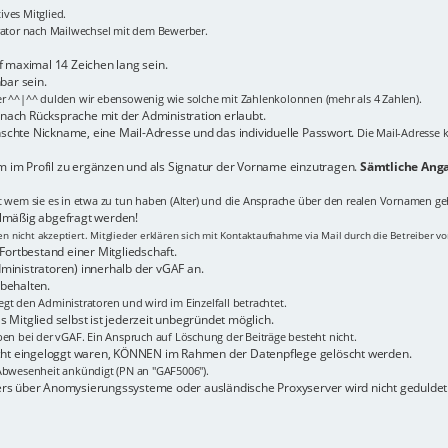
ves Mitglied.
trator nach Mailwechsel mit dem Bewerber.
maximal 14 Zeichen lang sein.
bar sein.
er ^^|^^ dulden wir ebensowenig wie solche mit Zahlenkolonnen (mehr als 4 Zahlen).
n nach Rücksprache mit der Administration erlaubt.
schte Nickname, eine Mail-Adresse und das individuelle Passwort.
Die Mail-Adresse k
 im Profil zu ergänzen und als Signatur der Vorname einzutragen.
Sämtliche Anga
it wem sie es in etwa zu tun haben (Alter) und die Ansprache über den realen Vornamen ge
elmäßig abgefragt werden!
 nicht akzeptiert. Mitglieder erklären sich mit Kontaktaufnahme via Mail durch die Betreiber v
Fortbestand einer Mitgliedschaft.
ministratoren) innerhalb der vGAF an.
behalten.
gt den Administratoren und wird im Einzelfall betrachtet.
 Mitglied selbst ist jederzeit unbegründet möglich.
ben bei der vGAF. Ein Anspruch auf Löschung der Beiträge besteht nicht.
nicht eingeloggt waren, KÖNNEN im Rahmen der Datenpflege gelöscht werden.
bwesenheit ankündigt (PN an "GAF5006").
ers über Anomysierungssysteme oder ausländische Proxyserver wird nicht geduldet