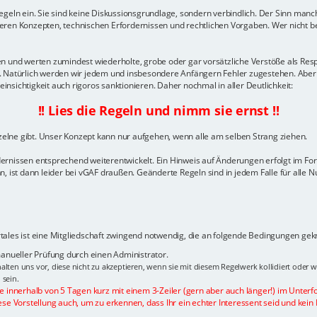
geln ein. Sie sind keine Diskussionsgrundlage, sondern verbindlich. Der Sinn manch
ren Konzepten, technischen Erfordernissen und rechtlichen Vorgaben. Wer nicht ber
gelten und werten zumindest wiederholte, grobe oder gar vorsätzliche Verstöße als 
n. Natürlich werden wir jedem und insbesondere Anfängern Fehler zugestehen. Aber
sichtigkeit auch rigoros sanktionieren. Daher nochmal in aller Deutlichkeit:
!! Lies die Regeln und nimm sie ernst !!
nzelne gibt. Unser Konzept kann nur aufgehen, wenn alle am selben Strang ziehen.
dernissen entsprechend weiterentwickelt. Ein Hinweis auf Änderungen erfolgt im F
, ist dann leider bei vGAF draußen. Geänderte Regeln sind in jedem Falle für alle N
ales ist eine Mitgliedschaft zwingend notwendig, die an folgende Bedingungen geknü
 manueller Prüfung durch einen Administrator.
alten uns vor, diese nicht zu akzeptieren, wenn sie mit diesem Regelwerk kollidiert oder 
 sein.
te innerhalb von 5 Tagen kurz mit einem 3-Zeiler (gern aber auch länger!) im Unterf
ese Vorstellung auch, um zu erkennen, dass Ihr ein echter Interessent seid und kein 