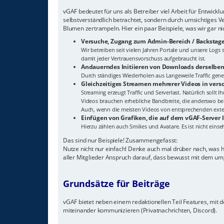
vGAF bedeutet für uns als Betreiber viel Arbeit für Entwick
selbstverständlich betrachtet, sondern durch umsichtiges V
Blumen zertrampeln. Hier ein paar Beispiele, was wir gar n
Versuche, Zugang zum Admin-Bereich / Backstage
Wir betreiben seit vielen Jahren Portale und unsere Log
damit jeder Vertrauensvorschuss aufgebraucht ist.
Andauerndes Initiieren von Downloads derselben
Durch ständiges Wiederholen aus Langeweile Traffic gener
Gleichzeitiges Streamen mehrerer Videos in ver
Streaming erzeugt Traffic und Serverlast. Natürlich sollt 
Videos brauchen erhebliche Bandbreite, die anderswo ben
Auch, wenn die meisten Videos von entsprechenden extern
Einfügen von Grafiken, die auf dem vGAF-Server 
Hierzu zählen auch Smilies und Avatare. Es ist nicht eins
Das sind nur Beispiele! Zusammengefasst:
Nutze nicht nur einfach! Denke auch mal drüber nach, was 
aller Mitglieder Anspruch darauf, dass bewusst mit dem um
Grundsätze für Beiträge
vGAF bietet neben einem redaktionellen Teil Features, mit de
miteinander kommunizieren (Privatnachrichten, Discord).