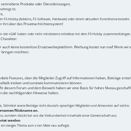
vertriebene Produkte oder Dienstleistungen,
ehmigt ist.
re,
m FS-Hobby (Addons, FS-Software, Hardware) oder einem aktuellen Forenthema besteht.
er Art über das Privatnachrichtensystem!
men der vGAF haben oder nicht mindestens mittelbar mit dem FS-Hobby zusammenhängen.
 Charakter.
hier auch keine kostenlose Ersatzwerbeplattform. Werbung kostet nun mal! Wenn wir
er bringen möchten.
ale Features, über die Mitglieder Zugriff auf Informationen haben, Beiträge erstel
malltalk treiben und sonstwie kommunizieren können.
 Mit diesem Forum und dem Beiwerk haben wir eine Basis für hohes Niveau geschaffe
n die nachfolgenden Hinweise halten.
Stilmittel sowie Beiträge nicht deutsch-sprachiger Mitglieder und Antworten auf solche.
 Vornamen/Nickname an.
tlos, sondern drückt bei uns die Verbundenheit innerhalb einer Gemeinschaft aus.
artet werden
 ein ewiges Thema zum x-ten Male neu auflegst.