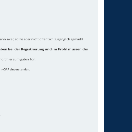
ann zwar, sollte aber nicht öffentlich zugänglich gemacht
ben bei der Registrierung und im Profil müssen der
hört hier zum guten Ton.
on vGAF einverstanden.
.