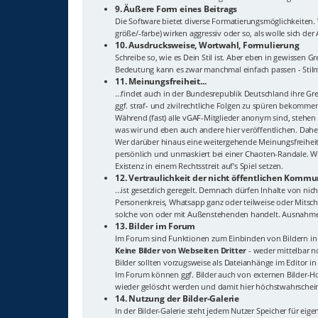
9. Äußere Form eines Beitrags
Die Software bietet diverse Formatierungsmöglichkeiten
größe/-farbe) wirken aggressiv oder so, als wolle sich de
10. Ausdrucksweise, Wortwahl, Formulierung
Schreibe so, wie es Dein Stil ist. Aber eben in gewisse
Bedeutung kann es zwar manchmal einfach passen - Stilmi
11. Meinungsfreiheit...
...findet auch in der Bundesrepublik Deutschland ihre G
ggf. straf- und zivilrechtliche Folgen zu spüren bekomme
Während (fast) alle vGAF-Mitglieder anonym sind, stehen
was wir und eben auch andere hier veröffentlichen. Dahe
Wer darüber hinaus eine weitergehende Meinungsfreiheit
persönlich und unmaskiert bei einer Chaoten-Randale. Wi
Existenz in einem Rechtsstreit auf's Spiel setzen.
12. Vertraulichkeit der nicht öffentlichen Kommun
...ist gesetzlich geregelt. Demnach dürfen Inhalte von n
Personenkreis, Whatsapp ganz oder teilweise oder Mitschn
solche von oder mit Außenstehenden handelt. Ausnahme: 
13. Bilder im Forum
Im Forum sind Funktionen zum Einbinden von Bildern in 
Keine Bilder von Webseiten Dritter
- weder mittelbar no
Bilder sollten vorzugsweise als Dateianhänge im Editor i
Im Forum können ggf. Bilder auch von externen Bilder-Hos
wieder gelöscht werden und damit hier höchstwahrsche
14. Nutzung der Bilder-Galerie
In der Bilder-Galerie steht jedem Nutzer Speicher für eige