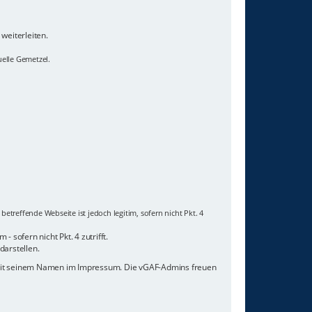
weiterleiten.
uelle Gemetzel.
etreffende Webseite ist jedoch legitim, sofern nicht Pkt. 4
 sofern nicht Pkt. 4 zutrifft.
darstellen.
 mit seinem Namen im Impressum. Die vGAF-Admins freuen