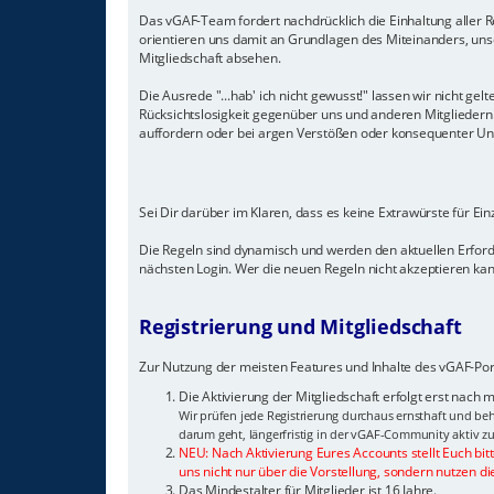
Das vGAF-Team fordert nachdrücklich die Einhaltung aller Re
orientieren uns damit an Grundlagen des Miteinanders, unse
Mitgliedschaft absehen.
Die Ausrede "...hab' ich nicht gewusst!" lassen wir nicht 
Rücksichtslosigkeit gegenüber uns und anderen Mitglieder
auffordern oder bei argen Verstößen oder konsequenter Unein
Sei Dir darüber im Klaren, dass es keine Extrawürste für Ei
Die Regeln sind dynamisch und werden den aktuellen Erfor
nächsten Login. Wer die neuen Regeln nicht akzeptieren kann
Registrierung und Mitgliedschaft
Zur Nutzung der meisten Features und Inhalte des vGAF-Port
Die Aktivierung der Mitgliedschaft erfolgt erst nach
Wir prüfen jede Registrierung durchaus ernsthaft und beh
darum geht, längerfristig in der vGAF-Community aktiv zu
NEU: Nach Aktivierung Eures Accounts stellt Euch bit
uns nicht nur über die Vorstellung, sondern nutzen di
Das Mindestalter für Mitglieder ist 16 Jahre.