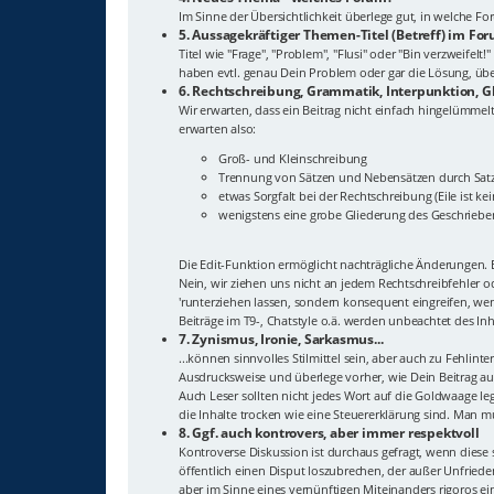
Im Sinne der Übersichtlichkeit überlege gut, in welche 
5. Aussagekräftiger Themen-Titel (Betreff) im Fo
Titel wie "Frage", "Problem", "Flusi" oder "Bin verzweif
haben evtl. genau Dein Problem oder gar die Lösung, überl
6. Rechtschreibung, Grammatik, Interpunktion, G
Wir erwarten, dass ein Beitrag nicht einfach hingelümmelt
erwarten also:
Groß- und Kleinschreibung
Trennung von Sätzen und Nebensätzen durch Sat
etwas Sorgfalt bei der Rechtschreibung (Eile ist ke
wenigstens eine grobe Gliederung des Geschriebe
Die Edit-Funktion ermöglicht nachträgliche Änderungen. E
Nein, wir ziehen uns nicht an jedem Rechtschreibfehler 
'runterziehen lassen, sondern konsequent eingreifen, wenn
Beiträge im T9-, Chatstyle o.ä. werden unbeachtet des In
7. Zynismus, Ironie, Sarkasmus...
...können sinnvolles Stilmittel sein, aber auch zu Fehlin
Ausdrucksweise und überlege vorher, wie Dein Beitrag auf
Auch Leser sollten nicht jedes Wort auf die Goldwaage leg
die Inhalte trocken wie eine Steuererklärung sind. Man m
8. Ggf. auch kontrovers, aber immer respektvoll
Kontroverse Diskussion ist durchaus gefragt, wenn diese 
öffentlich einen Disput loszubrechen, der außer Unfriede
aber im Sinne eines vernünftigen Miteinanders rigoros ei