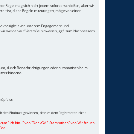
er Regel mag sich nicht jedem sofort erschließen, aber wir
eit ist, diese Regeln mitzutragen, möge von einer
Respektlosigkeit vor unserem Engagement und
 wir werden auf Verstöße hinweisen, ggf. zum Nachbessern
orum, durch Benachrichtigungen oder automatisch beim
utzer bindend.
pft ist:
wir den Eindruck gewinnen, dass es dem Registranten nicht
orum "Ich bin..." von "Der vGAF-Stammtisch" vor. Wir freuen
Bot.