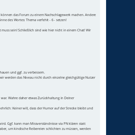
e Titel können das Forum zu einem Nachschlagewerk machen. Andere
inne des Wortes: Thema verfehlt - 6 - setzen!
muss sein! Schließlich sind wie hier nicht in einem Chat! Wir
chauen und ggf. zu verbessern.
ir werden das Niveau nicht durch einzelne gleichgültige Nutzer
igt war. Wahre daher etwas Zurückhaltung in Deiner
ehrlich: Keiner will, dass der Humor auf der Strecke bleibt und
wird. Ggf. kann man Missverständnisse via PN klären statt
t aber, um kindische Reibereien schlichten zu müssen, werden