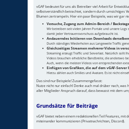
vGAF bedeutet für uns als Betreiber viel Arbeit für Entwick
selbstverständlich betrachtet, sondern durch umsichtiges V
Blumen zertrampeln. Hier ein paar Beispiele, was wir gar n
Versuche, Zugang zum Admin-Bereich / Backstage
Wir betreiben seit vielen Jahren Portale und unsere Log
damit jeder Vertrauensvorschuss aufgebraucht ist.
Andauerndes Initiieren von Downloads derselben
Durch ständiges Wiederholen aus Langeweile Traffic gener
Gleichzeitiges Streamen mehrerer Videos in ver
Streaming erzeugt Traffic und Serverlast. Natürlich sollt 
Videos brauchen erhebliche Bandbreite, die anderswo ben
Auch, wenn die meisten Videos von entsprechenden extern
Einfügen von Grafiken, die auf dem vGAF-Server 
Hierzu zählen auch Smilies und Avatare. Es ist nicht eins
Das sind nur Beispiele! Zusammengefasst:
Nutze nicht nur einfach! Denke auch mal drüber nach, was 
aller Mitglieder Anspruch darauf, dass bewusst mit dem um
Grundsätze für Beiträge
vGAF bietet neben einem redaktionellen Teil Features, mit de
miteinander kommunizieren (Privatnachrichten, Discord).