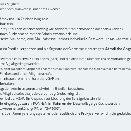
ves Mitglied.
trator nach Mailwechsel mit dem Bewerber.
maximal 14 Zeichen lang sein.
bar sein.
er ^^|^^ dulden wir ebensowenig wie solche mit Zahlenkolonnen (mehr als 4 Zahlen).
n nach Rücksprache mit der Administration erlaubt.
schte Nickname, eine Mail-Adresse und das individuelle Passwort.
Die Mail-Adresse k
 im Profil zu ergänzen und als Signatur der Vorname einzutragen.
Sämtliche Anga
it wem sie es in etwa zu tun haben (Alter) und die Ansprache über den realen Vornamen ge
elmäßig abgefragt werden!
 nicht akzeptiert. Mitglieder erklären sich mit Kontaktaufnahme via Mail durch die Betreiber v
Fortbestand einer Mitgliedschaft.
ministratoren) innerhalb der vGAF an.
behalten.
gt den Administratoren und wird im Einzelfall betrachtet.
 Mitglied selbst ist jederzeit unbegründet möglich.
ben bei der vGAF. Ein Anspruch auf Löschung der Beiträge besteht nicht.
nicht eingeloggt waren, KÖNNEN im Rahmen der Datenpflege gelöscht werden.
bwesenheit ankündigt (PN an "GAF5006").
ers über Anomysierungssysteme oder ausländische Proxyserver wird nicht geduldet