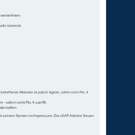
weiterleiten.
uelle Gemetzel.
etreffende Webseite ist jedoch legitim, sofern nicht Pkt. 4
 sofern nicht Pkt. 4 zutrifft.
darstellen.
 mit seinem Namen im Impressum. Die vGAF-Admins freuen