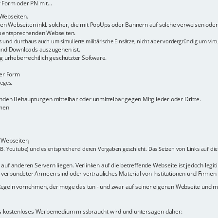
 Form oder PN mit...
 Webseiten.
n Webseiten inkl. solcher, die mit PopUps oder Bannern auf solche verweisen oder 
zu entsprechenden Webseiten.
s und durchaus auch um simulierte militärische Einsätze, nicht aber vordergründig um virt
 und Downloads auszugehen ist.
 urheberrechtlich geschützter Software.
her Form
ieges.
den Behauptungen mittelbar oder unmittelbar gegen Mitglieder oder Dritte.
rmen
r Webseiten,
.B. Youtube) und es entsprechend deren Vorgaben geschieht. Das Setzen von Links auf die b
uf anderen Servern liegen. Verlinken auf die betreffende Webseite ist jedoch legitim -
verbündeter Armeen sind oder vertrauliches Material von Institutionen und Firmen 
 Regeln vornehmen, der möge das tun - und zwar auf seiner eigenen Webseite und
als kostenloses Werbemedium missbraucht wird und untersagen daher: