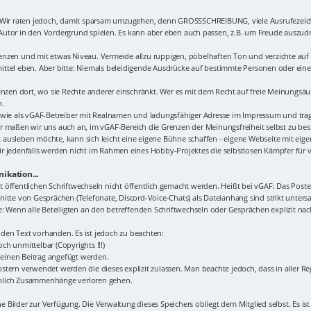
. Wir raten jedoch, damit sparsam umzugehen, denn GROSSSCHREIBUNG, viele Ausrufezeic
r Autor in den Vordergrund spielen. Es kann aber eben auch passen, z.B. um Freude auszudrü
n Grenzen und mit etwas Niveau. Vermeide allzu ruppigen, pöbelhaften Ton und verzichte a
ttel eben. Aber bitte: Niemals beleidigende Ausdrücke auf bestimmte Personen oder eine 
renzen dort, wo sie Rechte anderer einschränkt. Wer es mit dem Recht auf freie Meinungsä
n.
 wie als vGAF-Betreiber mit Realnamen und ladungsfähiger Adresse im Impressum und tragen
r maßen wir uns auch an, im vGAF-Bereich die Grenzen der Meinungsfreiheit selbst zu best
 ausleben möchte, kann sich leicht eine eigene Bühne schaffen - eigene Webseite mit ei
r jedenfalls werden nicht im Rahmen eines Hobby-Projektes die selbstlosen Kämpfer für 
ikation...
icht öffentlichen Schriftwechseln nicht öffentlich gemacht werden. Heißt bei vGAF: Das Po
itte von Gesprächen (Telefonate, Discord-Voice-Chats) als Dateianhang sind strikt unters
Wenn alle Beteiligten an den betreffenden Schriftwechseln oder Gesprächen explizit nac
den Text vorhanden. Es ist jedoch zu beachten:
ch unmittelbar (Copyrights !!!)
n einen Beitrag angefügt werden.
tern verwendet werden die dieses explizit zulassen. Man beachte jedoch, dass in aller Re
inlich Zusammenhänge verloren gehen.
ne Bilder zur Verfügung. Die Verwaltung dieses Speichers obliegt dem Mitglied selbst. Es ist