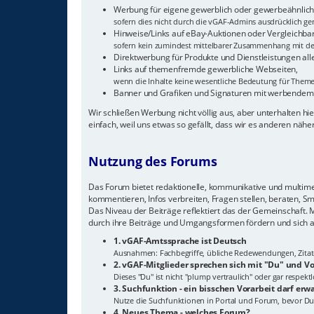
Werbung für eigene gewerblich oder gewerbeähnlich 
sofern dies nicht durch die vGAF-Admins ausdrücklich gen
Hinweise/Links auf eBay-Auktionen oder Vergleichba
sofern kein zumindest mittelbarer Zusammenhang mit de
Direktwerbung für Produkte und Dienstleistungen all
Links auf themenfremde gewerbliche Webseiten,
wenn die Inhalte keine wesentliche Bedeutung für The
Banner und Grafiken und Signaturen mit werbendem
Wir schließen Werbung nicht völlig aus, aber unterhalten 
einfach, weil uns etwas so gefällt, dass wir es anderen näh
Nutzung des Forums
Das Forum bietet redaktionelle, kommunikative und multimedi
kommentieren, Infos verbreiten, Fragen stellen, beraten, S
Das Niveau der Beiträge reflektiert das der Gemeinschaft.
durch ihre Beiträge und Umgangsformen fördern und sich a
1. vGAF-Amtssprache ist Deutsch
Ausnahmen: Fachbegriffe, übliche Redewendungen, Zitate, 
2. vGAF-Mitglieder sprechen sich mit "Du" und
Dieses "Du" ist nicht "plump vertraulich" oder gar respek
3. Suchfunktion - ein bisschen Vorarbeit darf erw
Nutze die Suchfunktionen in Portal und Forum, bevor Du
4. Neues Thema - welches Forum?