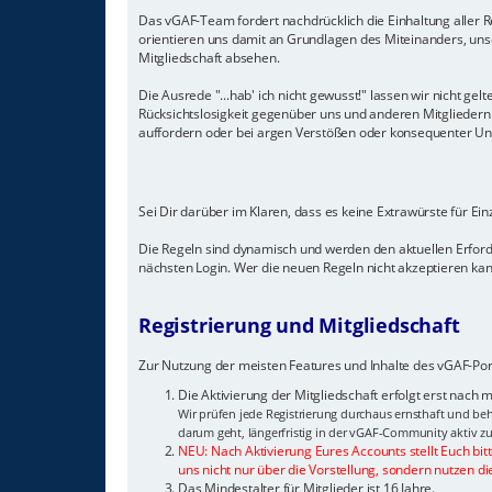
Das vGAF-Team fordert nachdrücklich die Einhaltung aller Re
orientieren uns damit an Grundlagen des Miteinanders, unse
Mitgliedschaft absehen.
Die Ausrede "...hab' ich nicht gewusst!" lassen wir nicht 
Rücksichtslosigkeit gegenüber uns und anderen Mitglieder
auffordern oder bei argen Verstößen oder konsequenter Unein
Sei Dir darüber im Klaren, dass es keine Extrawürste für Ei
Die Regeln sind dynamisch und werden den aktuellen Erfor
nächsten Login. Wer die neuen Regeln nicht akzeptieren kann
Registrierung und Mitgliedschaft
Zur Nutzung der meisten Features und Inhalte des vGAF-Port
Die Aktivierung der Mitgliedschaft erfolgt erst nach
Wir prüfen jede Registrierung durchaus ernsthaft und beh
darum geht, längerfristig in der vGAF-Community aktiv zu
NEU: Nach Aktivierung Eures Accounts stellt Euch bit
uns nicht nur über die Vorstellung, sondern nutzen di
Das Mindestalter für Mitglieder ist 16 Jahre.