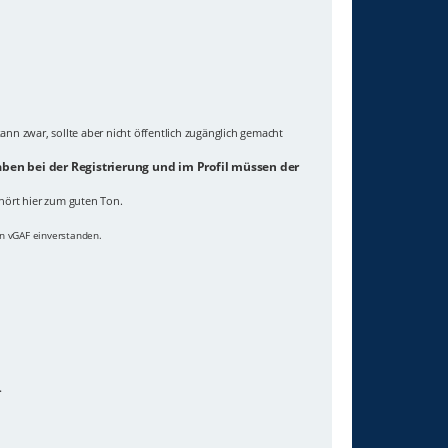
ann zwar, sollte aber nicht öffentlich zugänglich gemacht
ben bei der Registrierung und im Profil müssen der
hört hier zum guten Ton.
on vGAF einverstanden.
.