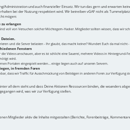
lung/Administration und auch finanzieller Einsatz. Wir tun das gern und erwarten kei
erhalten bei der Nutzung respektiert wird. Wir betreiben vGAF nicht als Tummelplat
icht mögen:
 zu erlangen
s sind voll von Versuchen solcher Möchtegern-Hacker. Mitglieder sollten wissen, dass wir
 Dateien.
ieren und die Server belasten - Ihr glaubt, das macht keiner? Wundert Euch da mal nicht 
schiedenen Fenstern
Ihr die Videos anschauen, aber es ist schlicht eine Sauerei, mehrere Videos in Hintergrund-Fe
ötigt wird.
en Portalen eingespielt werden... einige liegen auch auf unseren Servern.
liegen, in fremden Foren
ehbar, dass wir Traffic für Ausschmückung von Beiträgen in anderen Foren zur Verfügung ste
hinter all dem steht und dass Deine Aktionen Ressourcen binden, die woanders ab
gegangen wird, was wir zur Verfügung stellen.
nen Mitglieder aktiv die Inhalte mitgestalten (Berichte, Forenbeiträge, Kommentare z