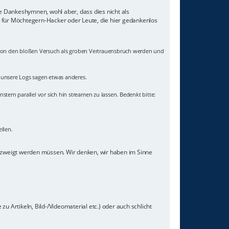
ne Dankeshymnen, wohl aber, dass dies nicht als
z für Möchtegern-Hacker oder Leute, die hier gedankenlos
 schon den bloßen Versuch als groben Vertrauensbruch werden und
- unsere Logs sagen etwas anderes.
nstern parallel vor sich hin streamen zu lassen. Bedenkt bitte:
llen.
gezweigt werden müssen. Wir denken, wir haben im Sinne
u Artikeln, Bild-/Videomaterial etc.) oder auch schlicht