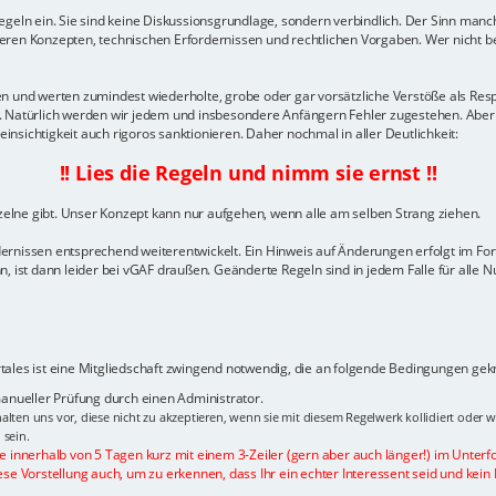
geln ein. Sie sind keine Diskussionsgrundlage, sondern verbindlich. Der Sinn manch
ren Konzepten, technischen Erfordernissen und rechtlichen Vorgaben. Wer nicht ber
gelten und werten zumindest wiederholte, grobe oder gar vorsätzliche Verstöße als 
n. Natürlich werden wir jedem und insbesondere Anfängern Fehler zugestehen. Aber
sichtigkeit auch rigoros sanktionieren. Daher nochmal in aller Deutlichkeit:
!! Lies die Regeln und nimm sie ernst !!
nzelne gibt. Unser Konzept kann nur aufgehen, wenn alle am selben Strang ziehen.
dernissen entsprechend weiterentwickelt. Ein Hinweis auf Änderungen erfolgt im F
, ist dann leider bei vGAF draußen. Geänderte Regeln sind in jedem Falle für alle N
ales ist eine Mitgliedschaft zwingend notwendig, die an folgende Bedingungen geknü
 manueller Prüfung durch einen Administrator.
alten uns vor, diese nicht zu akzeptieren, wenn sie mit diesem Regelwerk kollidiert oder 
 sein.
te innerhalb von 5 Tagen kurz mit einem 3-Zeiler (gern aber auch länger!) im Unterf
ese Vorstellung auch, um zu erkennen, dass Ihr ein echter Interessent seid und kein 