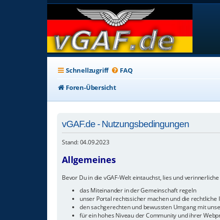
Schnellzugriff
FAQ
Foren-Übersicht
vGAF.de - Nutzungsbedingungen
Stand: 04.09.2023
Allgemeines
Bevor Du in die vGAF-Welt eintauchst, lies und verinnerliche 
das Miteinander in der Gemeinschaft regeln
unser Portal rechtssicher machen und die rechtliche I
den sachgerechten und bewussten Umgang mit unser
für ein hohes Niveau der Community und ihrer Webp