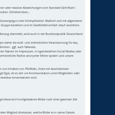
hen oder massive Abweichungen vom Standard (Schriftart/ -
cken. Stilmittel eben...
uf Gossenjargon oder Schimpfwörter. Maßvoll und mit allgemeiner
Gruppe beziehen und im Zweifelsfall einfach drauf verzichten.
ußerung übertreibt, wird auch in der Bundesrepublik Deutschland
 daher die straf- und zivilrechtliche Verantwortung für das,
immen - ggf. auch fallweise.
genen Namen im Impressum, in irgendwelchen Social Medias oder
vermeintliche Rechte anonymer Eiferer spielen und unsere
sten von Inhalten von PN/Mails, Chats mit beschränktem
agt! Egal, ob es sich um Kommunikation unter Mitgliedern oder
hweisbar einverstanden sind.
gel diese dort hochgeladenen Bilder nach einer gewissen Zeit
 dem Mitglied überlassen, welche Bilder es in seiner Galerie