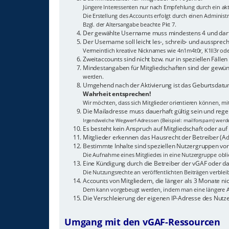
Jüngere Interessenten nur nach Empfehlung durch ein akti
Die Erstellung des Accounts erfolgt durch einen Adminis
Bzgl. der Altersangabe beachte Pkt 7.
Der gewählte Username muss mindestens 4 und darf 
Der Username soll leicht les-, schreib- und aussprech
Vermeintlich kreative Nicknames wie 4n1m4t0r, K1ll3r od
Zweitaccounts sind nicht bzw. nur in speziellen Fälle
Mindestangaben für Mitgliedschaften sind der gewün
werden.
Umgehend nach der Aktivierung ist das Geburtsdatum
Wahrheit entsprechen!
Wir möchten, dass sich Mitglieder orientieren können, m
Die Mailadresse muss dauerhaft gültig sein und reg
Irgendwelche Wegwerf-Adressen (Beispiel: mailforspam) werden
Es besteht kein Anspruch auf Mitgliedschaft oder auf 
Mitglieder erkennen das Hausrecht der Betreiber (Ad
Bestimmte Inhalte sind speziellen Nutzergruppen vor
Die Aufnahme eines Mitgliedes in eine Nutzergruppe oblie
Eine Kündigung durch die Betreiber der vGAF oder das
Die Nutzungsrechte an veröffentlichten Beiträgen verblei
Accounts von Mitgliedern, die länger als 3 Monate 
Dem kann vorgebeugt werden, indem man eine längere A
Die Verschleierung der eigenen IP-Adresse des Nutz
Umgang mit den vGAF-Ressourcen