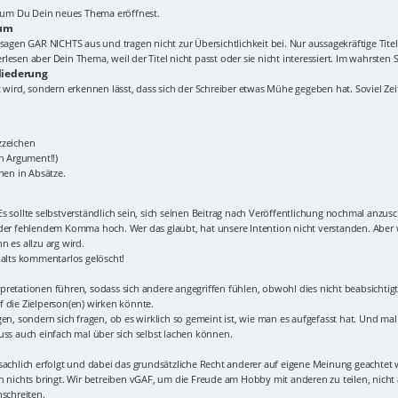
Forum Du Dein neues Thema eröffnest.
rum
elt!" sagen GAR NICHTS aus und tragen nicht zur Übersichtlichkeit bei. Nur aussagekräftig
esen aber Dein Thema, weil der Titel nicht passt oder sie nicht interessiert. Im wahrsten S
liederung
 wird, sondern erkennen lässt, dass sich der Schreiber etwas Mühe gegeben hat. Soviel Zeit 
zzeichen
in Argument!!)
nen in Absätze.
s sollte selbstverständlich sein, sich seinen Beitrag nach Veröffentlichung nochmal anzus
oder fehlendem Komma hoch. Wer das glaubt, hat unsere Intention nicht verstanden. Aber w
 es allzu arg wird.
halts kommentarlos gelöscht!
terpretationen führen, sodass sich andere angegriffen fühlen, obwohl dies nicht beabsicht
 die Zielperson(en) wirken könnte.
en, sondern sich fragen, ob es wirklich so gemeint ist, wie man es aufgefasst hat. Und mal 
uss auch einfach mal über sich selbst lachen können.
sachlich erfolgt und dabei das grundsätzliche Recht anderer auf eigene Meinung geachtet 
n nichts bringt. Wir betreiben vGAF, um die Freude am Hobby mit anderen zu teilen, nich
nschreiten.