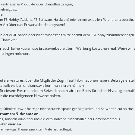
vertriebene Produkte oder Dienstleistungen,
ehmigt ist.
re,
m FS-Hobby (Addons, FS-Software, Hardware) oder einem aktuellen Forenthema besteht.
er Art über das Privatnachrichtensystem!
men der vGAF haben oder nicht mindestens mittelbar mit dem FS-Hobby zusammenhängen.
 Charakter.
hier auch keine kostenlose Ersatzwerbeplattform. Werbung kostet nun mal! Wenn wir
er bringen möchten.
ale Features, über die Mitglieder Zugriff auf Informationen haben, Beiträge erstel
malltalk treiben und sonstwie kommunizieren können.
 Mit diesem Forum und dem Beiwerk haben wir eine Basis für hohes Niveau geschaffe
n die nachfolgenden Hinweise halten.
Stilmittel sowie Beiträge nicht deutsch-sprachiger Mitglieder und Antworten auf solche.
 Vornamen/Nickname an.
tlos, sondern drückt bei uns die Verbundenheit innerhalb einer Gemeinschaft aus.
artet werden
 ein ewiges Thema zum x-ten Male neu auflegst.