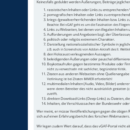
Keinesfalls geduldet werden Äußerungen, Beiträge jeglicher
rassistischen Inhalten oder Links zu entsprechenden
pornografischen Inhalten oder Links zu entsprechende
kriegs-/gewaltverherrlichenden Inhalten bzw. Links 
Beachte: Bei vGAF geht es um die Faszination des Fliegen
Links zu Webseiten, bei denen von illegalen Inhalten
Aufforderungen und Angeboten bzgl. der Überlassung
politisch oder religiös extremem Charakter.
Darstellung nationalsozialistischer Symbole in jeglic
z.B. auch in Screenshots von Addon-Aircraft des II. Weltkr
den Holocaust verleugnenden Aussagen.
beleidigenden Äußerungen oder pauschal diffamieren
Boykottaufrufen gegen bestimmte Produkte oder Fi
nicht zu verwechseln mit sachlicher, begründeter Kritik.
Zitaten aus anderen Webseiten ohne Quellenangabe
Verlinkung ist bei Zitaten IMMER erforderlich!
multimedialen Inhalten (Audio, Video, Bilder) andere
wenn deren Betreiber dies nicht ausdrücklich gestatten (z
zutrifft.
direkten Download-Links (Deep-Links) zu Dateien, die a
Inhalten, die Verschlusssachen der Bundeswehr oder 
Wer meint, er müsse Veröffentlichungen gegen die obigen
sich auf einen Erfahrungsbericht des forschen Webmasters.
Wir legen zudem Wert darauf, dass das vGAF-Portal nicht 