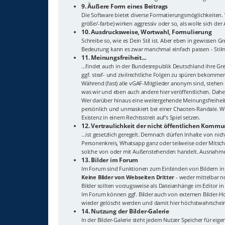
9. Äußere Form eines Beitrags
Die Software bietet diverse Formatierungsmöglichkeiten
größe/-farbe) wirken aggressiv oder so, als wolle sich de
10. Ausdrucksweise, Wortwahl, Formulierung
Schreibe so, wie es Dein Stil ist. Aber eben in gewisse
Bedeutung kann es zwar manchmal einfach passen - Stilmi
11. Meinungsfreiheit...
...findet auch in der Bundesrepublik Deutschland ihre G
ggf. straf- und zivilrechtliche Folgen zu spüren bekomme
Während (fast) alle vGAF-Mitglieder anonym sind, stehen
was wir und eben auch andere hier veröffentlichen. Dahe
Wer darüber hinaus eine weitergehende Meinungsfreiheit
persönlich und unmaskiert bei einer Chaoten-Randale. Wi
Existenz in einem Rechtsstreit auf's Spiel setzen.
12. Vertraulichkeit der nicht öffentlichen Kommun
...ist gesetzlich geregelt. Demnach dürfen Inhalte von n
Personenkreis, Whatsapp ganz oder teilweise oder Mitschn
solche von oder mit Außenstehenden handelt. Ausnahme: 
13. Bilder im Forum
Im Forum sind Funktionen zum Einbinden von Bildern in 
Keine Bilder von Webseiten Dritter
- weder mittelbar no
Bilder sollten vorzugsweise als Dateianhänge im Editor i
Im Forum können ggf. Bilder auch von externen Bilder-Hos
wieder gelöscht werden und damit hier höchstwahrsche
14. Nutzung der Bilder-Galerie
In der Bilder-Galerie steht jedem Nutzer Speicher für eige