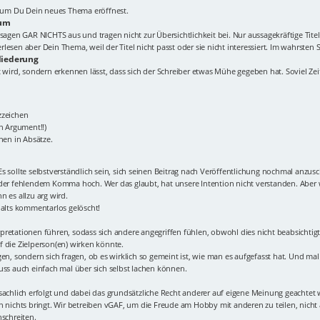
Forum Du Dein neues Thema eröffnest.
rum
elt!" sagen GAR NICHTS aus und tragen nicht zur Übersichtlichkeit bei. Nur aussagekräftig
esen aber Dein Thema, weil der Titel nicht passt oder sie nicht interessiert. Im wahrsten S
liederung
 wird, sondern erkennen lässt, dass sich der Schreiber etwas Mühe gegeben hat. Soviel Zeit 
zzeichen
in Argument!!)
nen in Absätze.
s sollte selbstverständlich sein, sich seinen Beitrag nach Veröffentlichung nochmal anzus
oder fehlendem Komma hoch. Wer das glaubt, hat unsere Intention nicht verstanden. Aber w
 es allzu arg wird.
halts kommentarlos gelöscht!
terpretationen führen, sodass sich andere angegriffen fühlen, obwohl dies nicht beabsicht
 die Zielperson(en) wirken könnte.
en, sondern sich fragen, ob es wirklich so gemeint ist, wie man es aufgefasst hat. Und mal 
uss auch einfach mal über sich selbst lachen können.
sachlich erfolgt und dabei das grundsätzliche Recht anderer auf eigene Meinung geachtet 
n nichts bringt. Wir betreiben vGAF, um die Freude am Hobby mit anderen zu teilen, nich
nschreiten.