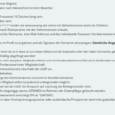
ves Mitglied.
trator nach Mailwechsel mit dem Bewerber.
maximal 14 Zeichen lang sein.
bar sein.
er ^^|^^ dulden wir ebensowenig wie solche mit Zahlenkolonnen (mehr als 4 Zahlen).
n nach Rücksprache mit der Administration erlaubt.
schte Nickname, eine Mail-Adresse und das individuelle Passwort.
Die Mail-Adresse k
 im Profil zu ergänzen und als Signatur der Vorname einzutragen.
Sämtliche Anga
it wem sie es in etwa zu tun haben (Alter) und die Ansprache über den realen Vornamen ge
elmäßig abgefragt werden!
 nicht akzeptiert. Mitglieder erklären sich mit Kontaktaufnahme via Mail durch die Betreiber v
Fortbestand einer Mitgliedschaft.
ministratoren) innerhalb der vGAF an.
behalten.
gt den Administratoren und wird im Einzelfall betrachtet.
 Mitglied selbst ist jederzeit unbegründet möglich.
ben bei der vGAF. Ein Anspruch auf Löschung der Beiträge besteht nicht.
nicht eingeloggt waren, KÖNNEN im Rahmen der Datenpflege gelöscht werden.
bwesenheit ankündigt (PN an "GAF5006").
ers über Anomysierungssysteme oder ausländische Proxyserver wird nicht geduldet