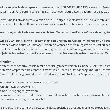
. Wir raten jedoch, damit sparsam umzugehen, denn GROSSSCHREIBUNG, viele Ausrufezeic
r Autor in den Vordergrund spielen. Es kann aber eben auch passen, z.B. um Freude auszudrü
n Grenzen und mit etwas Niveau. Vermeide allzu ruppigen, pöbelhaften Ton und verzichte a
ttel eben. Aber bitte: Niemals beleidigende Ausdrücke auf bestimmte Personen oder eine 
renzen dort, wo sie Rechte anderer einschränkt. Wer es mit dem Recht auf freie Meinungsä
n.
 wie als vGAF-Betreiber mit Realnamen und ladungsfähiger Adresse im Impressum und tragen
r maßen wir uns auch an, im vGAF-Bereich die Grenzen der Meinungsfreiheit selbst zu best
 ausleben möchte, kann sich leicht eine eigene Bühne schaffen - eigene Webseite mit ei
r jedenfalls werden nicht im Rahmen eines Hobby-Projektes die selbstlosen Kämpfer für 
ikation...
icht öffentlichen Schriftwechseln nicht öffentlich gemacht werden. Heißt bei vGAF: Das Po
itte von Gesprächen (Telefonate, Discord-Voice-Chats) als Dateianhang sind strikt unters
Wenn alle Beteiligten an den betreffenden Schriftwechseln oder Gesprächen explizit nac
den Text vorhanden. Es ist jedoch zu beachten:
ch unmittelbar (Copyrights !!!)
n einen Beitrag angefügt werden.
tern verwendet werden die dieses explizit zulassen. Man beachte jedoch, dass in aller Re
inlich Zusammenhänge verloren gehen.
ne Bilder zur Verfügung. Die Verwaltung dieses Speichers obliegt dem Mitglied selbst. Es ist