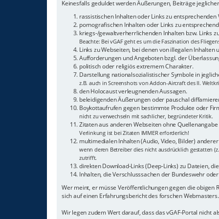
Keinesfalls geduldet werden Äußerungen, Beiträge jeglicher
rassistischen Inhalten oder Links zu entsprechenden
pornografischen Inhalten oder Links zu entsprechende
kriegs-/gewaltverherrlichenden Inhalten bzw. Links 
Beachte: Bei vGAF geht es um die Faszination des Fliegen
Links zu Webseiten, bei denen von illegalen Inhalten
Aufforderungen und Angeboten bzgl. der Überlassung
politisch oder religiös extremem Charakter.
Darstellung nationalsozialistischer Symbole in jeglic
z.B. auch in Screenshots von Addon-Aircraft des II. Weltkr
den Holocaust verleugnenden Aussagen.
beleidigenden Äußerungen oder pauschal diffamieren
Boykottaufrufen gegen bestimmte Produkte oder Fi
nicht zu verwechseln mit sachlicher, begründeter Kritik.
Zitaten aus anderen Webseiten ohne Quellenangabe
Verlinkung ist bei Zitaten IMMER erforderlich!
multimedialen Inhalten (Audio, Video, Bilder) andere
wenn deren Betreiber dies nicht ausdrücklich gestatten (z
zutrifft.
direkten Download-Links (Deep-Links) zu Dateien, die a
Inhalten, die Verschlusssachen der Bundeswehr oder 
Wer meint, er müsse Veröffentlichungen gegen die obigen
sich auf einen Erfahrungsbericht des forschen Webmasters.
Wir legen zudem Wert darauf, dass das vGAF-Portal nicht 