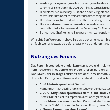
Werbung für eigene gewerblich oder gewerbeähnlich 
sofern dies nicht durch die vGAF-Admins ausdrücklich gen
Hinweise/Links auf eBay-Auktionen oder Vergleichba
sofern kein zumindest mittelbarer Zusammenhang mit de
Direktwerbung für Produkte und Dienstleistungen all
Links auf themenfremde gewerbliche Webseiten,
wenn die Inhalte keine wesentliche Bedeutung für The
Banner und Grafiken und Signaturen mit werbendem
Wir schließen Werbung nicht völlig aus, aber unterhalten 
einfach, weil uns etwas so gefällt, dass wir es anderen näh
Nutzung des Forums
Das Forum bietet redaktionelle, kommunikative und multimedi
kommentieren, Infos verbreiten, Fragen stellen, beraten, S
Das Niveau der Beiträge reflektiert das der Gemeinschaft.
durch ihre Beiträge und Umgangsformen fördern und sich a
1. vGAF-Amtssprache ist Deutsch
Ausnahmen: Fachbegriffe, übliche Redewendungen, Zitate, 
2. vGAF-Mitglieder sprechen sich mit "Du" und
Dieses "Du" ist nicht "plump vertraulich" oder gar respek
3. Suchfunktion - ein bisschen Vorarbeit darf erw
Nutze die Suchfunktionen in Portal und Forum, bevor Du
4. Neues Thema - welches Forum?