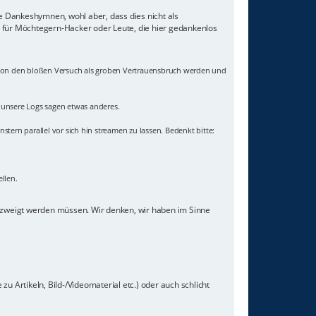
ne Dankeshymnen, wohl aber, dass dies nicht als
z für Möchtegern-Hacker oder Leute, die hier gedankenlos
 schon den bloßen Versuch als groben Vertrauensbruch werden und
- unsere Logs sagen etwas anderes.
nstern parallel vor sich hin streamen zu lassen. Bedenkt bitte:
llen.
gezweigt werden müssen. Wir denken, wir haben im Sinne
u Artikeln, Bild-/Videomaterial etc.) oder auch schlicht