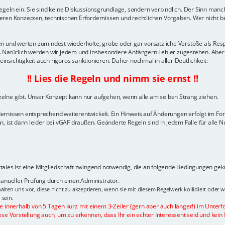
geln ein. Sie sind keine Diskussionsgrundlage, sondern verbindlich. Der Sinn manch
ren Konzepten, technischen Erfordernissen und rechtlichen Vorgaben. Wer nicht ber
gelten und werten zumindest wiederholte, grobe oder gar vorsätzliche Verstöße als 
n. Natürlich werden wir jedem und insbesondere Anfängern Fehler zugestehen. Aber
sichtigkeit auch rigoros sanktionieren. Daher nochmal in aller Deutlichkeit:
!! Lies die Regeln und nimm sie ernst !!
nzelne gibt. Unser Konzept kann nur aufgehen, wenn alle am selben Strang ziehen.
dernissen entsprechend weiterentwickelt. Ein Hinweis auf Änderungen erfolgt im F
, ist dann leider bei vGAF draußen. Geänderte Regeln sind in jedem Falle für alle N
ales ist eine Mitgliedschaft zwingend notwendig, die an folgende Bedingungen geknü
 manueller Prüfung durch einen Administrator.
alten uns vor, diese nicht zu akzeptieren, wenn sie mit diesem Regelwerk kollidiert oder 
 sein.
te innerhalb von 5 Tagen kurz mit einem 3-Zeiler (gern aber auch länger!) im Unterf
ese Vorstellung auch, um zu erkennen, dass Ihr ein echter Interessent seid und kein 