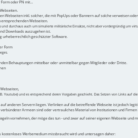
 Form oder PN mit...
 Webseiten.
n Webseiten inkl. solcher, die mit PopUps oder Bannern auf solche verweisen oder 
zu entsprechenden Webseiten.
s und durchaus auch um simulierte militärische Einsätze, nicht aber vordergründig um virt
 und Downloads auszugehen ist.
 urheberrechtlich geschützter Software.
her Form
ieges.
den Behauptungen mittelbar oder unmittelbar gegen Mitglieder oder Dritte.
rmen
r Webseiten,
.B. Youtube) und es entsprechend deren Vorgaben geschieht. Das Setzen von Links auf die b
uf anderen Servern liegen. Verlinken auf die betreffende Webseite ist jedoch legitim -
verbündeter Armeen sind oder vertrauliches Material von Institutionen und Firmen 
 Regeln vornehmen, der möge das tun - und zwar auf seiner eigenen Webseite und
als kostenloses Werbemedium missbraucht wird und untersagen daher: