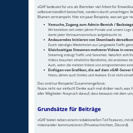
vGAF bedeutet für uns als Betreiber viel Arbeit für Entwick
selbstverständlich betrachtet, sondern durch umsichtiges V
Blumen zertrampeln. Hier ein paar Beispiele, was wir gar n
Versuche, Zugang zum Admin-Bereich / Backstage
Wir betreiben seit vielen Jahren Portale und unsere Log
damit jeder Vertrauensvorschuss aufgebraucht ist.
Andauerndes Initiieren von Downloads derselben
Durch ständiges Wiederholen aus Langeweile Traffic gener
Gleichzeitiges Streamen mehrerer Videos in ver
Streaming erzeugt Traffic und Serverlast. Natürlich sollt 
Videos brauchen erhebliche Bandbreite, die anderswo ben
Auch, wenn die meisten Videos von entsprechenden extern
Einfügen von Grafiken, die auf dem vGAF-Server 
Hierzu zählen auch Smilies und Avatare. Es ist nicht eins
Das sind nur Beispiele! Zusammengefasst:
Nutze nicht nur einfach! Denke auch mal drüber nach, was 
aller Mitglieder Anspruch darauf, dass bewusst mit dem um
Grundsätze für Beiträge
vGAF bietet neben einem redaktionellen Teil Features, mit de
miteinander kommunizieren (Privatnachrichten, Discord).