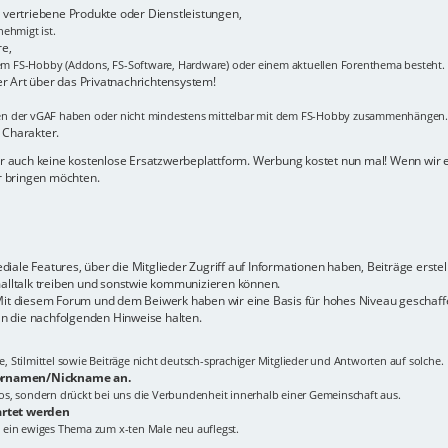
vertriebene Produkte oder Dienstleistungen,
ehmigt ist.
re,
m FS-Hobby (Addons, FS-Software, Hardware) oder einem aktuellen Forenthema besteht.
er Art über das Privatnachrichtensystem!
men der vGAF haben oder nicht mindestens mittelbar mit dem FS-Hobby zusammenhängen.
 Charakter.
hier auch keine kostenlose Ersatzwerbeplattform. Werbung kostet nun mal! Wenn wir
er bringen möchten.
ale Features, über die Mitglieder Zugriff auf Informationen haben, Beiträge erstel
malltalk treiben und sonstwie kommunizieren können.
 Mit diesem Forum und dem Beiwerk haben wir eine Basis für hohes Niveau geschaffe
n die nachfolgenden Hinweise halten.
Stilmittel sowie Beiträge nicht deutsch-sprachiger Mitglieder und Antworten auf solche.
 Vornamen/Nickname an.
tlos, sondern drückt bei uns die Verbundenheit innerhalb einer Gemeinschaft aus.
artet werden
 ein ewiges Thema zum x-ten Male neu auflegst.