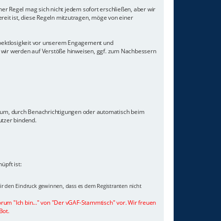
er Regel mag sich nicht jedem sofort erschließen, aber wir
eit ist, diese Regeln mitzutragen, möge von einer
Respektlosigkeit vor unserem Engagement und
 wir werden auf Verstöße hinweisen, ggf. zum Nachbessern
orum, durch Benachrichtigungen oder automatisch beim
utzer bindend.
pft ist:
wir den Eindruck gewinnen, dass es dem Registranten nicht
orum "Ich bin..." von "Der vGAF-Stammtisch" vor. Wir freuen
Bot.