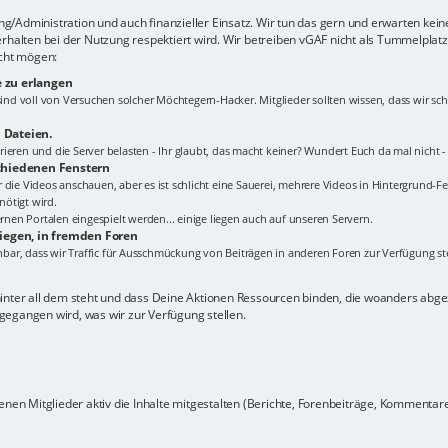
lung/Administration und auch finanzieller Einsatz. Wir tun das gern und erwarten kei
erhalten bei der Nutzung respektiert wird. Wir betreiben vGAF nicht als Tummelplat
icht mögen:
 zu erlangen
s sind voll von Versuchen solcher Möchtegern-Hacker. Mitglieder sollten wissen, dass wir
 Dateien.
ieren und die Server belasten - Ihr glaubt, das macht keiner? Wundert Euch da mal nicht 
schiedenen Fenstern
Ihr die Videos anschauen, aber es ist schlicht eine Sauerei, mehrere Videos in Hintergrund-Fe
ötigt wird.
en Portalen eingespielt werden... einige liegen auch auf unseren Servern.
liegen, in fremden Foren
ehbar, dass wir Traffic für Ausschmückung von Beiträgen in anderen Foren zur Verfügung ste
hinter all dem steht und dass Deine Aktionen Ressourcen binden, die woanders ab
gegangen wird, was wir zur Verfügung stellen.
nen Mitglieder aktiv die Inhalte mitgestalten (Berichte, Forenbeiträge, Kommentare z