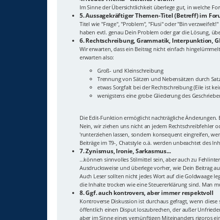
Im Sinne der Übersichtlichkeit überlege gut, in welche 
5. Aussagekräftiger Themen-Titel (Betreff) im Fo
Titel wie "Frage", "Problem", "Flusi" oder "Bin verzweif
haben evtl. genau Dein Problem oder gar die Lösung, überl
6. Rechtschreibung, Grammatik, Interpunktion, G
Wir erwarten, dass ein Beitrag nicht einfach hingelümmelt
erwarten also:
Groß- und Kleinschreibung
Trennung von Sätzen und Nebensätzen durch Sat
etwas Sorgfalt bei der Rechtschreibung (Eile ist ke
wenigstens eine grobe Gliederung des Geschriebe
Die Edit-Funktion ermöglicht nachträgliche Änderungen. E
Nein, wir ziehen uns nicht an jedem Rechtschreibfehler 
'runterziehen lassen, sondern konsequent eingreifen, wenn
Beiträge im T9-, Chatstyle o.ä. werden unbeachtet des In
7. Zynismus, Ironie, Sarkasmus...
...können sinnvolles Stilmittel sein, aber auch zu Fehlin
Ausdrucksweise und überlege vorher, wie Dein Beitrag auf
Auch Leser sollten nicht jedes Wort auf die Goldwaage leg
die Inhalte trocken wie eine Steuererklärung sind. Man m
8. Ggf. auch kontrovers, aber immer respektvoll
Kontroverse Diskussion ist durchaus gefragt, wenn diese 
öffentlich einen Disput loszubrechen, der außer Unfriede
aber im Sinne eines vernünftigen Miteinanders rigoros ei