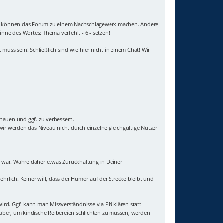
e Titel können das Forum zu einem Nachschlagewerk machen. Andere
inne des Wortes: Thema verfehlt - 6 - setzen!
muss sein! Schließlich sind wie hier nicht in einem Chat! Wir
chauen und ggf. zu verbessern.
ir werden das Niveau nicht durch einzelne gleichgültige Nutzer
igt war. Wahre daher etwas Zurückhaltung in Deiner
ehrlich: Keiner will, dass der Humor auf der Strecke bleibt und
wird. Ggf. kann man Missverständnisse via PN klären statt
t aber, um kindische Reibereien schlichten zu müssen, werden