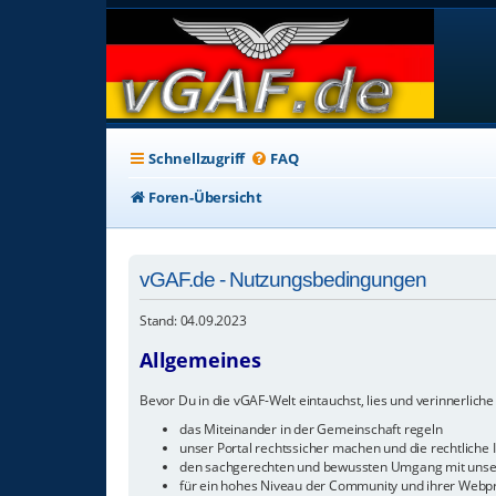
Schnellzugriff
FAQ
Foren-Übersicht
vGAF.de - Nutzungsbedingungen
Stand: 04.09.2023
Allgemeines
Bevor Du in die vGAF-Welt eintauchst, lies und verinnerliche 
das Miteinander in der Gemeinschaft regeln
unser Portal rechtssicher machen und die rechtliche I
den sachgerechten und bewussten Umgang mit unser
für ein hohes Niveau der Community und ihrer Webp