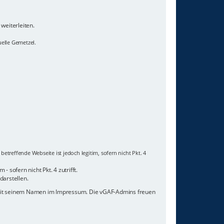
weiterleiten.
uelle Gemetzel.
etreffende Webseite ist jedoch legitim, sofern nicht Pkt. 4
 sofern nicht Pkt. 4 zutrifft.
darstellen.
 mit seinem Namen im Impressum. Die vGAF-Admins freuen