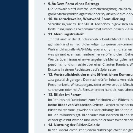
9. Äußere Form eines Beitrags
Die Software bietet diverse Formatierungsmöglichkeiten
größe/-farbe) wirken aggressiv oder so, als wolle sich de
10. Ausdrucksweise, Wortwahl, Formulierung
Schreibe so, wie es Dein Stil ist. Aber eben in gewisse
Bedeutung kann es zwar manchmal einfach passen - Stilmi
11. Meinungsfreiheit...
...findet auch in der Bundesrepublik Deutschland ihre G
ggf. straf- und zivilrechtliche Folgen zu spüren bekomme
Während (fast) alle vGAF-Mitglieder anonym sind, stehen
was wir und eben auch andere hier veröffentlichen. Dahe
Wer darüber hinaus eine weitergehende Meinungsfreiheit
persönlich und unmaskiert bei einer Chaoten-Randale. Wi
Existenz in einem Rechtsstreit auf's Spiel setzen.
12. Vertraulichkeit der nicht öffentlichen Kommun
...ist gesetzlich geregelt. Demnach dürfen Inhalte von n
Personenkreis, Whatsapp ganz oder teilweise oder Mitschn
solche von oder mit Außenstehenden handelt. Ausnahme: 
13. Bilder im Forum
Im Forum sind Funktionen zum Einbinden von Bildern in 
Keine Bilder von Webseiten Dritter
- weder mittelbar no
Bilder sollten vorzugsweise als Dateianhänge im Editor i
Im Forum können ggf. Bilder auch von externen Bilder-Hos
wieder gelöscht werden und damit hier höchstwahrsche
14. Nutzung der Bilder-Galerie
In der Bilder-Galerie steht jedem Nutzer Speicher für eige