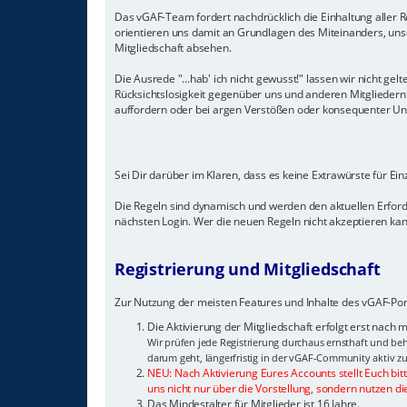
Das vGAF-Team fordert nachdrücklich die Einhaltung aller Re
orientieren uns damit an Grundlagen des Miteinanders, unse
Mitgliedschaft absehen.
Die Ausrede "...hab' ich nicht gewusst!" lassen wir nicht 
Rücksichtslosigkeit gegenüber uns und anderen Mitglieder
auffordern oder bei argen Verstößen oder konsequenter Unein
Sei Dir darüber im Klaren, dass es keine Extrawürste für Ei
Die Regeln sind dynamisch und werden den aktuellen Erfor
nächsten Login. Wer die neuen Regeln nicht akzeptieren kann
Registrierung und Mitgliedschaft
Zur Nutzung der meisten Features und Inhalte des vGAF-Port
Die Aktivierung der Mitgliedschaft erfolgt erst nach
Wir prüfen jede Registrierung durchaus ernsthaft und beh
darum geht, längerfristig in der vGAF-Community aktiv zu
NEU: Nach Aktivierung Eures Accounts stellt Euch bit
uns nicht nur über die Vorstellung, sondern nutzen di
Das Mindestalter für Mitglieder ist 16 Jahre.