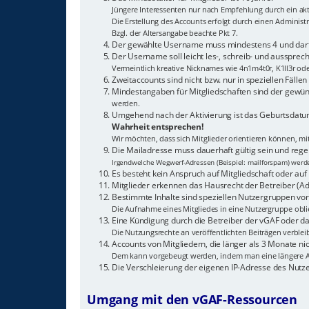
Jüngere Interessenten nur nach Empfehlung durch ein akti
Die Erstellung des Accounts erfolgt durch einen Adminis
Bzgl. der Altersangabe beachte Pkt 7.
Der gewählte Username muss mindestens 4 und darf 
Der Username soll leicht les-, schreib- und aussprech
Vermeintlich kreative Nicknames wie 4n1m4t0r, K1ll3r od
Zweitaccounts sind nicht bzw. nur in speziellen Fälle
Mindestangaben für Mitgliedschaften sind der gewün
werden.
Umgehend nach der Aktivierung ist das Geburtsdatum
Wahrheit entsprechen!
Wir möchten, dass sich Mitglieder orientieren können, m
Die Mailadresse muss dauerhaft gültig sein und reg
Irgendwelche Wegwerf-Adressen (Beispiel: mailforspam) werden
Es besteht kein Anspruch auf Mitgliedschaft oder auf 
Mitglieder erkennen das Hausrecht der Betreiber (Ad
Bestimmte Inhalte sind speziellen Nutzergruppen vor
Die Aufnahme eines Mitgliedes in eine Nutzergruppe oblie
Eine Kündigung durch die Betreiber der vGAF oder das
Die Nutzungsrechte an veröffentlichten Beiträgen verblei
Accounts von Mitgliedern, die länger als 3 Monate 
Dem kann vorgebeugt werden, indem man eine längere A
Die Verschleierung der eigenen IP-Adresse des Nutz
Umgang mit den vGAF-Ressourcen