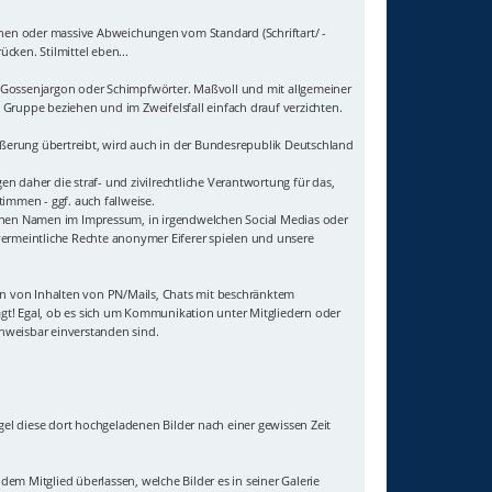
hen oder massive Abweichungen vom Standard (Schriftart/ -
cken. Stilmittel eben...
uf Gossenjargon oder Schimpfwörter. Maßvoll und mit allgemeiner
Gruppe beziehen und im Zweifelsfall einfach drauf verzichten.
ußerung übertreibt, wird auch in der Bundesrepublik Deutschland
 daher die straf- und zivilrechtliche Verantwortung für das,
immen - ggf. auch fallweise.
genen Namen im Impressum, in irgendwelchen Social Medias oder
vermeintliche Rechte anonymer Eiferer spielen und unsere
sten von Inhalten von PN/Mails, Chats mit beschränktem
agt! Egal, ob es sich um Kommunikation unter Mitgliedern oder
hweisbar einverstanden sind.
gel diese dort hochgeladenen Bilder nach einer gewissen Zeit
 dem Mitglied überlassen, welche Bilder es in seiner Galerie