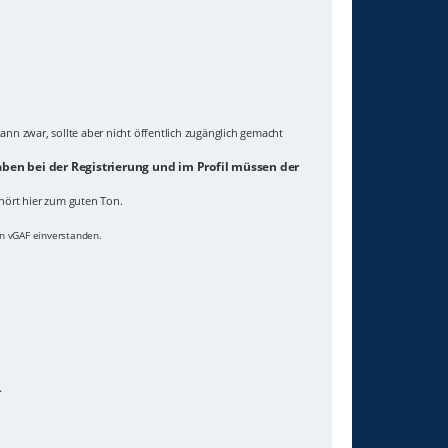
ann zwar, sollte aber nicht öffentlich zugänglich gemacht
ben bei der Registrierung und im Profil müssen der
hört hier zum guten Ton.
on vGAF einverstanden.
.