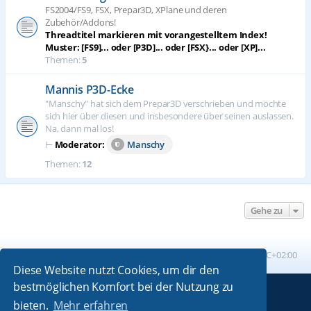
FS2004/FS9, FSX, Prepar3D, XPlane und deren
Zubehör/Addons!
Threadtitel markieren mit vorangestelltem Index!
Muster: [FS9]... oder [P3D]... oder [FSX}... oder [XP]...
Themen:
5
Mannis P3D-Ecke
"Manschy" hat sich dem Prepar3D verschrieben und möchte
sich hier über diesen und insbesondere über seinen auslassen.
Na, dann mal los!
⊢
Moderator:
Manschy
Themen:
12
Gehe zu
Foren-Übersicht
Alle Zeiten sind
UTC+02:00
Diese Website nutzt Cookies, um dir den
bestmöglichen Komfort bei der Nutzung zu
Powered by
phpBB
® Forum Software © phpBB Limited
bieten.
Mehr erfahren