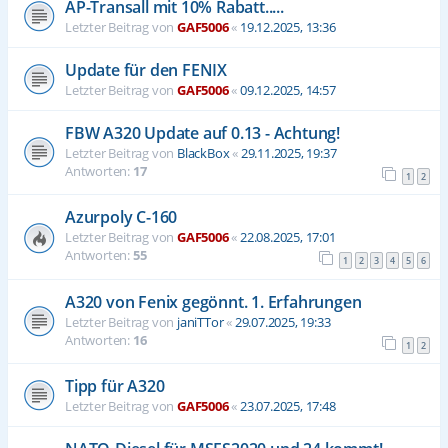
AP-Transall mit 10% Rabatt.....
Letzter Beitrag von
GAF5006
«
19.12.2025, 13:36
Update für den FENIX
Letzter Beitrag von
GAF5006
«
09.12.2025, 14:57
FBW A320 Update auf 0.13 - Achtung!
Letzter Beitrag von
BlackBox
«
29.11.2025, 19:37
Antworten:
17
1
2
Azurpoly C-160
Letzter Beitrag von
GAF5006
«
22.08.2025, 17:01
Antworten:
55
1
2
3
4
5
6
A320 von Fenix gegönnt. 1. Erfahrungen
Letzter Beitrag von
janiTTor
«
29.07.2025, 19:33
Antworten:
16
1
2
Tipp für A320
Letzter Beitrag von
GAF5006
«
23.07.2025, 17:48