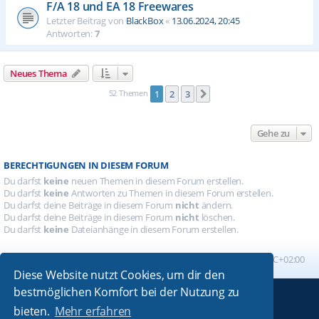
F/A 18 und EA 18 Freewares
Letzter Beitrag von
BlackBox
«
13.06.2024, 20:45
Antworten:
7
Neues Thema
52 Themen
1
2
3
Nächste
Gehe zu
BERECHTIGUNGEN IN DIESEM FORUM
Du darfst
keine
neuen Themen in diesem Forum erstellen.
Du darfst
keine
Antworten zu Themen in diesem Forum erstellen.
Du darfst deine Beiträge in diesem Forum
nicht
ändern.
Du darfst deine Beiträge in diesem Forum
nicht
löschen.
Du darfst
keine
Dateianhänge in diesem Forum erstellen.
Foren-Übersicht
Alle Zeiten sind
UTC+02:00
Diese Website nutzt Cookies, um dir den
bestmöglichen Komfort bei der Nutzung zu
Powered by
phpBB
® Forum Software © phpBB Limited
bieten.
Mehr erfahren