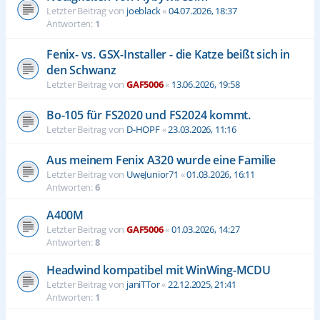
Letzter Beitrag von
joeblack
«
04.07.2026, 18:37
Antworten:
1
Fenix- vs. GSX-Installer - die Katze beißt sich in
den Schwanz
Letzter Beitrag von
GAF5006
«
13.06.2026, 19:58
Bo-105 für FS2020 und FS2024 kommt.
Letzter Beitrag von
D-HOPF
«
23.03.2026, 11:16
Aus meinem Fenix A320 wurde eine Familie
Letzter Beitrag von
UweJunior71
«
01.03.2026, 16:11
Antworten:
6
A400M
Letzter Beitrag von
GAF5006
«
01.03.2026, 14:27
Antworten:
8
Headwind kompatibel mit WinWing-MCDU
Letzter Beitrag von
janiTTor
«
22.12.2025, 21:41
Antworten:
1