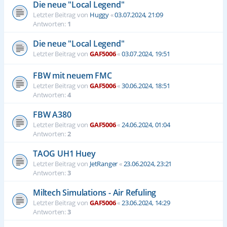
Die neue "Local Legend"
Letzter Beitrag von
Huggy
«
03.07.2024, 21:09
Antworten:
1
Die neue "Local Legend"
Letzter Beitrag von
GAF5006
«
03.07.2024, 19:51
FBW mit neuem FMC
Letzter Beitrag von
GAF5006
«
30.06.2024, 18:51
Antworten:
4
FBW A380
Letzter Beitrag von
GAF5006
«
24.06.2024, 01:04
Antworten:
2
TAOG UH1 Huey
Letzter Beitrag von
JetRanger
«
23.06.2024, 23:21
Antworten:
3
Miltech Simulations - Air Refuling
Letzter Beitrag von
GAF5006
«
23.06.2024, 14:29
Antworten:
3