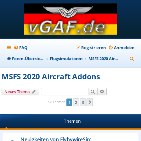
FAQ
Registrieren
Anmelden
S
Foren-Übersicht
Flugsimulatoren
MSFS 2020 Aircraft Addons
u
MSFS 2020 Aircraft Addons
c
h
Suche
Erweiterte Suche
Neues Thema
e
52 Themen
1
2
3
Nächste
Themen
Neuigkeiten von FlybywireSim