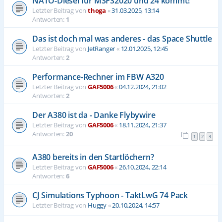
NATO-Diesel für MSFS2020 und 24 kommt!
Letzter Beitrag von
thoga
«
31.03.2025, 13:14
Antworten:
1
Das ist doch mal was anderes - das Space Shuttle
Letzter Beitrag von
JetRanger
«
12.01.2025, 12:45
Antworten:
2
Performance-Rechner im FBW A320
Letzter Beitrag von
GAF5006
«
04.12.2024, 21:02
Antworten:
2
Der A380 ist da - Danke Flybywire
Letzter Beitrag von
GAF5006
«
18.11.2024, 21:37
Antworten:
20
1
2
3
A380 bereits in den Startlöchern?
Letzter Beitrag von
GAF5006
«
26.10.2024, 22:14
Antworten:
6
CJ Simulations Typhoon - TaktLwG 74 Pack
Letzter Beitrag von
Huggy
«
20.10.2024, 14:57