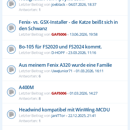
Letzter Beitrag von
joeblack
«
04.07.2026, 18:37
Antworten:
1
Fenix- vs. GSX-Installer - die Katze beißt sich in
den Schwanz
Letzter Beitrag von
GAF5006
«
13.06.2026, 19:58
Bo-105 für FS2020 und FS2024 kommt.
Letzter Beitrag von
D-HOPF
«
23.03.2026, 11:16
Aus meinem Fenix A320 wurde eine Familie
Letzter Beitrag von
UweJunior71
«
01.03.2026, 16:11
Antworten:
6
A400M
Letzter Beitrag von
GAF5006
«
01.03.2026, 14:27
Antworten:
8
Headwind kompatibel mit WinWing-MCDU
Letzter Beitrag von
janiTTor
«
22.12.2025, 21:41
Antworten:
1