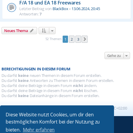
F/A 18 und EA 18 Freewares
Letzter Beitrag von
BlackBox
«
13.06.2024, 20:45
Antworten:
7
Neues Thema
52 Themen
1
2
3
Nächste
Gehe zu
BERECHTIGUNGEN IN DIESEM FORUM
Du darfst
keine
neuen Themen in diesem Forum erstellen.
Du darfst
keine
Antworten zu Themen in diesem Forum erstellen.
Du darfst deine Beiträge in diesem Forum
nicht
ändern.
Du darfst deine Beiträge in diesem Forum
nicht
löschen.
Du darfst
keine
Dateianhänge in diesem Forum erstellen.
Foren-Übersicht
Alle Zeiten sind
UTC+02:00
Diese Website nutzt Cookies, um dir den
bestmöglichen Komfort bei der Nutzung zu
Powered by
phpBB
® Forum Software © phpBB Limited
bieten.
Mehr erfahren