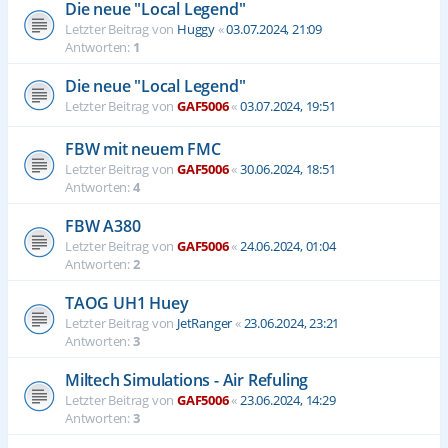
Die neue "Local Legend"
Letzter Beitrag von
Huggy
«
03.07.2024, 21:09
Antworten:
1
Die neue "Local Legend"
Letzter Beitrag von
GAF5006
«
03.07.2024, 19:51
FBW mit neuem FMC
Letzter Beitrag von
GAF5006
«
30.06.2024, 18:51
Antworten:
4
FBW A380
Letzter Beitrag von
GAF5006
«
24.06.2024, 01:04
Antworten:
2
TAOG UH1 Huey
Letzter Beitrag von
JetRanger
«
23.06.2024, 23:21
Antworten:
3
Miltech Simulations - Air Refuling
Letzter Beitrag von
GAF5006
«
23.06.2024, 14:29
Antworten:
3