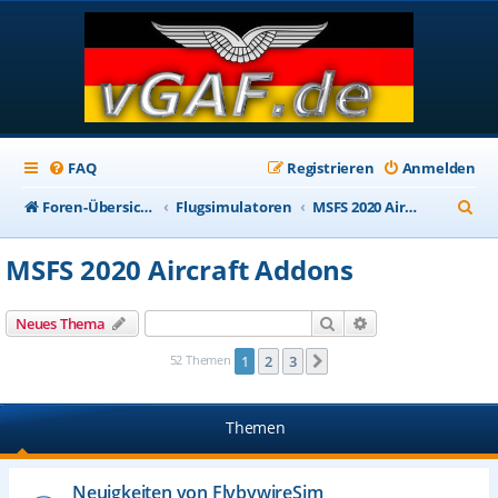
FAQ
Registrieren
Anmelden
S
Foren-Übersicht
Flugsimulatoren
MSFS 2020 Aircraft Addons
u
MSFS 2020 Aircraft Addons
c
h
Suche
Erweiterte Suche
Neues Thema
e
52 Themen
1
2
3
Nächste
Themen
Neuigkeiten von FlybywireSim