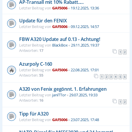
AP-Transall mit 10% Rabatt.....
Letzter Beitrag von
GAF5006
«
19.12.2025, 13:36
Update für den FENIX
Letzter Beitrag von
GAF5006
«
09.12.2025, 14:57
FBW A320 Update auf 0.13 - Achtung!
Letzter Beitrag von
BlackBox
«
29.11.2025, 19:37
Antworten:
17
1
2
Azurpoly C-160
Letzter Beitrag von
GAF5006
«
22.08.2025, 17:01
Antworten:
55
1
2
3
4
5
6
A320 von Fenix gegönnt. 1. Erfahrungen
Letzter Beitrag von
janiTTor
«
29.07.2025, 19:33
Antworten:
16
1
2
Tipp für A320
Letzter Beitrag von
GAF5006
«
23.07.2025, 17:48