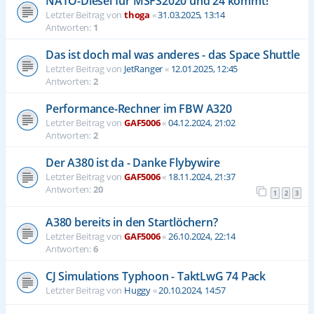
NATO-Diesel für MSFS2020 und 24 kommt!
Letzter Beitrag von
thoga
«
31.03.2025, 13:14
Antworten:
1
Das ist doch mal was anderes - das Space Shuttle
Letzter Beitrag von
JetRanger
«
12.01.2025, 12:45
Antworten:
2
Performance-Rechner im FBW A320
Letzter Beitrag von
GAF5006
«
04.12.2024, 21:02
Antworten:
2
Der A380 ist da - Danke Flybywire
Letzter Beitrag von
GAF5006
«
18.11.2024, 21:37
Antworten:
20
1
2
3
A380 bereits in den Startlöchern?
Letzter Beitrag von
GAF5006
«
26.10.2024, 22:14
Antworten:
6
CJ Simulations Typhoon - TaktLwG 74 Pack
Letzter Beitrag von
Huggy
«
20.10.2024, 14:57