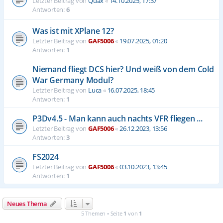
Letzter Beitrag von
Quax
«
14.10.2025, 17:37
Antworten:
6
Was ist mit XPlane 12?
Letzter Beitrag von
GAF5006
«
19.07.2025, 01:20
Antworten:
1
Niemand fliegt DCS hier? Und weiß von dem Cold
War Germany Modul?
Letzter Beitrag von
Luca
«
16.07.2025, 18:45
Antworten:
1
P3Dv4.5 - Man kann auch nachts VFR fliegen ...
Letzter Beitrag von
GAF5006
«
26.12.2023, 13:56
Antworten:
3
FS2024
Letzter Beitrag von
GAF5006
«
03.10.2023, 13:45
Antworten:
1
Neues Thema
5 Themen • Seite
1
von
1