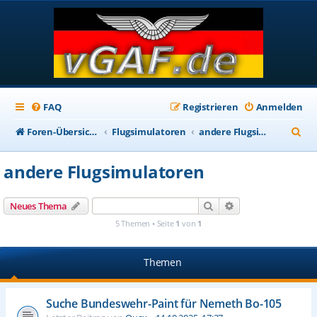
FAQ
Registrieren
Anmelden
S
Foren-Übersicht
Flugsimulatoren
andere Flugsimulatoren
u
andere Flugsimulatoren
c
h
Suche
Erweiterte Suche
Neues Thema
e
5 Themen • Seite
1
von
1
Themen
Suche Bundeswehr-Paint für Nemeth Bo-105