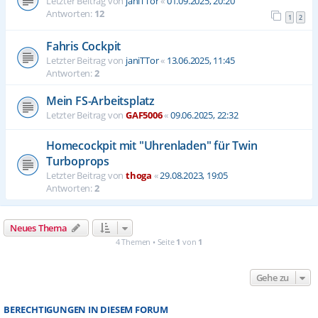
Letzter Beitrag von
janiTTor
«
01.09.2025, 20:20
Antworten:
12
1
2
Fahris Cockpit
Letzter Beitrag von
janiTTor
«
13.06.2025, 11:45
Antworten:
2
Mein FS-Arbeitsplatz
Letzter Beitrag von
GAF5006
«
09.06.2025, 22:32
Homecockpit mit "Uhrenladen" für Twin
Turboprops
Letzter Beitrag von
thoga
«
29.08.2023, 19:05
Antworten:
2
Neues Thema
4 Themen • Seite
1
von
1
Gehe zu
BERECHTIGUNGEN IN DIESEM FORUM