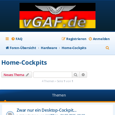
FAQ
Registrieren
Anmelden
S
Foren-Übersicht
Hardware
Home-Cockpits
u
Home-Cockpits
c
h
Suche
Erweiterte Suche
Neues Thema
e
4 Themen • Seite
1
von
1
Themen
Zwar nur ein Desktop-Cockpit…