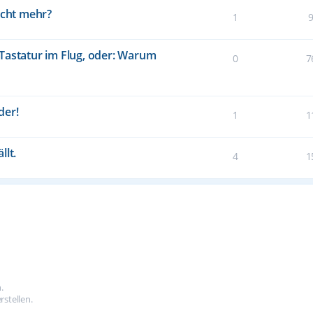
icht mehr?
1
Tastatur im Flug, oder: Warum
0
7
der!
1
1
llt.
4
1
.
stellen.