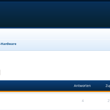
r-Hardware
e
Erweiterte Suche
Antworten
Zu
4
2