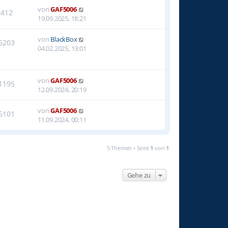
von
GAF5006
9412
19.09.2025, 18:21
von
BlackBox
6203
04.02.2025, 13:01
von
GAF5006
1195
12.09.2024, 20:19
von
GAF5006
5101
11.09.2024, 00:11
5 Themen • Seite
1
von
1
Gehe zu