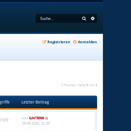
Suche
Erweiterte Suche
Registrieren
Anmelden
5 Themen • Seite
1
von
1
griffe
Letzter Beitrag
von
GAF5006
1509
28.06.2026, 22:38