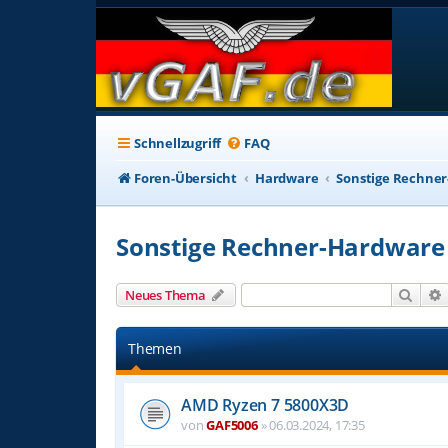
Schnellzugriff
FAQ
Foren-Übersicht
Hardware
Sonstige Rechne
Sonstige Rechner-Hardware
Such
Neues Thema
Themen
AMD Ryzen 7 5800X3D
von
GAF5006
»
06.03.2024, 17:35