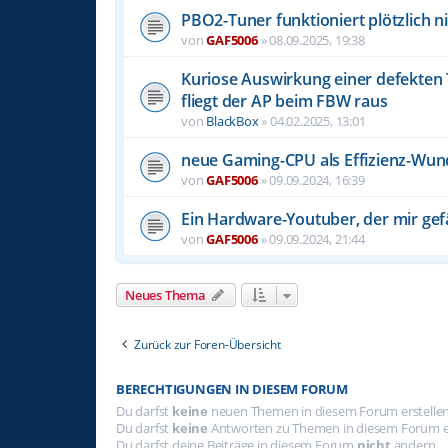
PBO2-Tuner funktioniert plötzlich n
von
GAF5006
»
08.09.2025, 19:38
Kuriose Auswirkung einer defekten 
fliegt der AP beim FBW raus
von
BlackBox
»
04.02.2025, 13:01
neue Gaming-CPU als Effizienz-Wun
von
GAF5006
»
09.09.2024, 16:39
Ein Hardware-Youtuber, der mir gefä
von
GAF5006
»
09.09.2024, 21:44
Neues Thema
Zurück zur Foren-Übersicht
BERECHTIGUNGEN IN DIESEM FORUM
Du darfst
keine
neuen Themen in diesem Forum erstellen
Du darfst
keine
Antworten zu Themen in diesem Forum er
Du darfst deine Beiträge in diesem Forum
nicht
ändern.