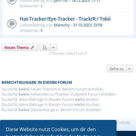
Letzter Beitrag von
janiTTor
«
14.12.2025, 17:17
Antworten:
2
Hat-Tracker/Eye-Tracker - TrackIR / Tobii
Letzter Beitrag von
Manschy
«
31.10.2023, 23:58
Antworten:
8
Neues Thema
2 Themen • Seite
1
von
1
Gehe zu
BERECHTIGUNGEN IN DIESEM FORUM
Du darfst
keine
neuen Themen in diesem Forum erstellen.
Du darfst
keine
Antworten zu Themen in diesem Forum erstellen.
Du darfst deine Beiträge in diesem Forum
nicht
ändern.
Du darfst deine Beiträge in diesem Forum
nicht
löschen.
Du darfst
keine
Dateianhänge in diesem Forum erstellen.
Foren-Übersicht
Alle Zeiten sind
UTC+02:00
Diese Website nutzt Cookies, um dir den