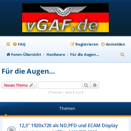
FAQ
Registrieren
Anmelden
S
Foren-Übersicht
Hardware
Für die Augen...
u
Für die Augen...
c
h
Suche
Erweiterte Suche
Neues Thema
e
2 Themen • Seite
1
von
1
Themen
12,3" 1920x720 als ND,PFD und ECAM Display