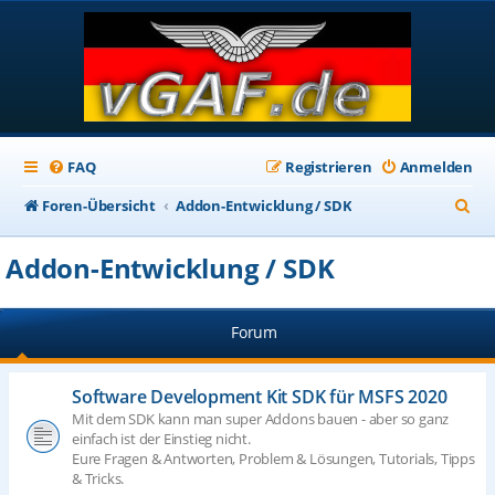
FAQ
Registrieren
Anmelden
S
Foren-Übersicht
Addon-Entwicklung / SDK
u
Addon-Entwicklung / SDK
c
h
Forum
e
Software Development Kit SDK für MSFS 2020
Mit dem SDK kann man super Addons bauen - aber so ganz
einfach ist der Einstieg nicht.
Eure Fragen & Antworten, Problem & Lösungen, Tutorials, Tipps
& Tricks.