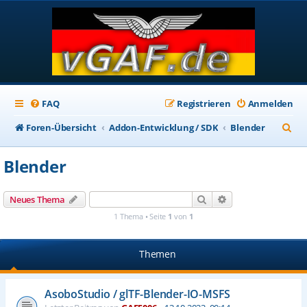
FAQ
Registrieren
Anmelden
S
Foren-Übersicht
Addon-Entwicklung / SDK
Blender
u
Blender
c
h
Suche
Erweiterte Suche
Neues Thema
e
1 Thema • Seite
1
von
1
Themen
AsoboStudio / glTF-Blender-IO-MSFS