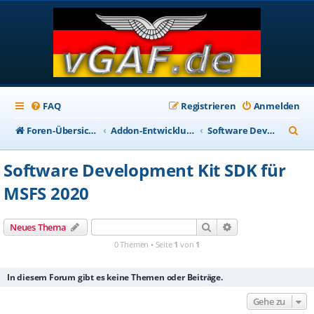
FAQ
Registrieren
Anmelden
S
Foren-Übersicht
Addon-Entwicklung / SDK
Software Development Kit SDK für MSFS 2020
u
Software Development Kit SDK für
c
MSFS 2020
h
e
Suche
Erweiterte Suche
Neues Thema
0 Themen • Seite
1
von
1
In diesem Forum gibt es keine Themen oder Beiträge.
Gehe zu