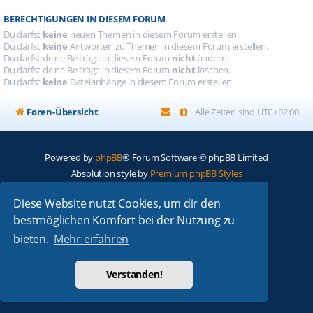
BERECHTIGUNGEN IN DIESEM FORUM
Du darfst
keine
neuen Themen in diesem Forum erstellen.
Du darfst
keine
Antworten zu Themen in diesem Forum erstellen.
Du darfst deine Beiträge in diesem Forum
nicht
ändern.
Du darfst deine Beiträge in diesem Forum
nicht
löschen.
Du darfst
keine
Dateianhänge in diesem Forum erstellen.
Foren-Übersicht
Alle Zeiten sind
UTC+02:00
Powered by
phpBB
® Forum Software © phpBB Limited
Absolution style by
Premium phpBB Styles
Diese Website nutzt Cookies, um dir den
Deutsche Übersetzung durch
phpBB.de
bestmöglichen Komfort bei der Nutzung zu
Datenschutz
|
Nutzungsbedingungen
bieten.
Mehr erfahren
Verstanden!