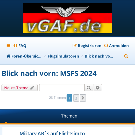
FAQ
Registrieren
Anmelden
S
Foren-Übersicht
Flugsimulatoren
Blick nach vorn: MSFS 2024
u
Blick nach vorn: MSFS 2024
c
h
Suche
Erweiterte Suche
Neues Thema
e
28 Themen
1
2
Nächste
Themen
Military AB`s auf Flightsim.to