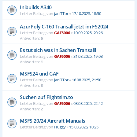
Inibuilds A340
Letzter Beitrag von
janiTTor
«
17.10.2025, 18:50
AzurPoly C-160 Transall jetzt im FS2024
Letzter Beitrag von
GAF5006
«
10.09.2025, 20:26
Antworten:
6
Es tut sich was in Sachen Transall!
Letzter Beitrag von
GAF5006
«
31.08.2025, 19:03
Antworten:
1
MSFS24 und GAF
Letzter Beitrag von
janiTTor
«
16.08.2025, 21:50
Antworten:
3
Suchen auf Flightsim.to
Letzter Beitrag von
GAF5006
«
03.08.2025, 22:42
Antworten:
2
MSFS 20/24 Aircraft Manuals
Letzter Beitrag von
Huggy
«
15.03.2025, 10:25