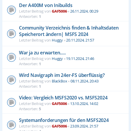
Der A400M von Inibuilds
Letzter Beitrag von
GAF5006
«
26.11.2024, 00:29
Antworten:
1
Community Verzeichnis finden & Inhaltsdaten
Speicherort ändern| MSFS 2024
Letzter Beitrag von
Huggy
«
20.11.2024, 21:57
War ja zu erwarten.....
Letzter Beitrag von
Huggy
«
19.11.2024, 21:46
Antworten:
1
Wird Navigraph im 24er-FS überflüssig?
Letzter Beitrag von
BlackBox
«
08.11.2024, 20:43
Antworten:
1
Video: Vergleich MSFS2020 vs. MSFS2024
Letzter Beitrag von
GAF5006
«
13.10.2024, 14:02
Antworten:
5
Systemanforderungen für den MSFS2024
Letzter Beitrag von
GAF5006
«
23.09.2024, 21:57