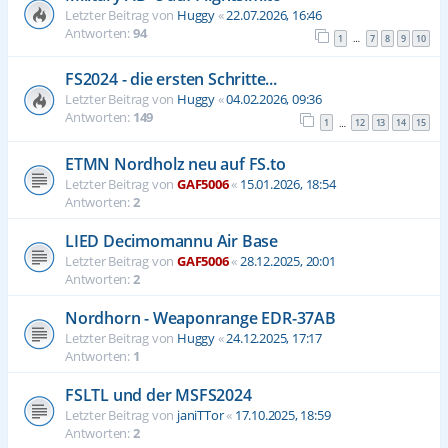
Letzter Beitrag von
Huggy
«
22.07.2026, 16:46
Antworten:
94
1
7
8
9
10
…
FS2024 - die ersten Schritte...
Letzter Beitrag von
Huggy
«
04.02.2026, 09:36
Antworten:
149
1
12
13
14
15
…
ETMN Nordholz neu auf FS.to
Letzter Beitrag von
GAF5006
«
15.01.2026, 18:54
Antworten:
2
LIED Decimomannu Air Base
Letzter Beitrag von
GAF5006
«
28.12.2025, 20:01
Antworten:
2
Nordhorn - Weaponrange EDR-37AB
Letzter Beitrag von
Huggy
«
24.12.2025, 17:17
Antworten:
1
FSLTL und der MSFS2024
Letzter Beitrag von
janiTTor
«
17.10.2025, 18:59
Antworten:
2