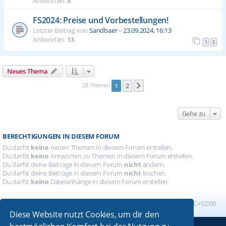
Antworten:
4
FS2024: Preise und Vorbestellungen!
Letzter Beitrag von
Sandbaer
«
23.09.2024, 16:13
Antworten:
13
1
2
Neues Thema
28 Themen
1
2
Nächste
Gehe zu
BERECHTIGUNGEN IN DIESEM FORUM
Du darfst
keine
neuen Themen in diesem Forum erstellen.
Du darfst
keine
Antworten zu Themen in diesem Forum erstellen.
Du darfst deine Beiträge in diesem Forum
nicht
ändern.
Du darfst deine Beiträge in diesem Forum
nicht
löschen.
Du darfst
keine
Dateianhänge in diesem Forum erstellen.
Foren-Übersicht
Alle Zeiten sind
UTC+02:00
Diese Website nutzt Cookies, um dir den