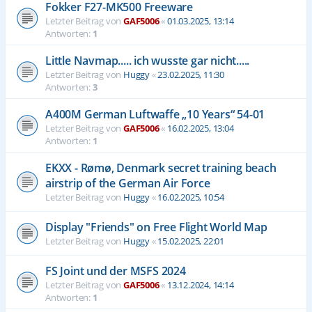
Fokker F27-MK500 Freeware
Letzter Beitrag von
GAF5006
«
01.03.2025, 13:14
Antworten:
1
Little Navmap..... ich wusste gar nicht.....
Letzter Beitrag von
Huggy
«
23.02.2025, 11:30
Antworten:
3
A400M German Luftwaffe „10 Years“ 54-01
Letzter Beitrag von
GAF5006
«
16.02.2025, 13:04
Antworten:
1
EKXX - Rømø, Denmark secret training beach
airstrip of the German Air Force
Letzter Beitrag von
Huggy
«
16.02.2025, 10:54
Display "Friends" on Free Flight World Map
Letzter Beitrag von
Huggy
«
15.02.2025, 22:01
FS Joint und der MSFS 2024
Letzter Beitrag von
GAF5006
«
13.12.2024, 14:14
Antworten:
1